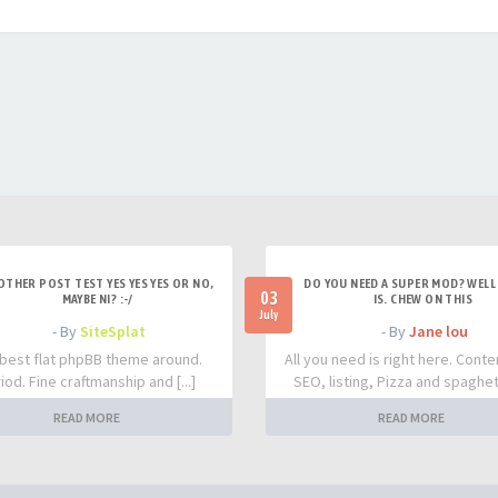
OTHER POST TEST YES YES YES OR NO,
DO YOU NEED A SUPER MOD? WELL 
03
MAYBE NI? :-/
IS. CHEW ON THIS
July
- By
SiteSplat
- By
Jane lou
best flat phpBB theme around.
All you need is right here. Conte
iod. Fine craftmanship and [...]
SEO, listing, Pizza and spaghetti
READ MORE
READ MORE