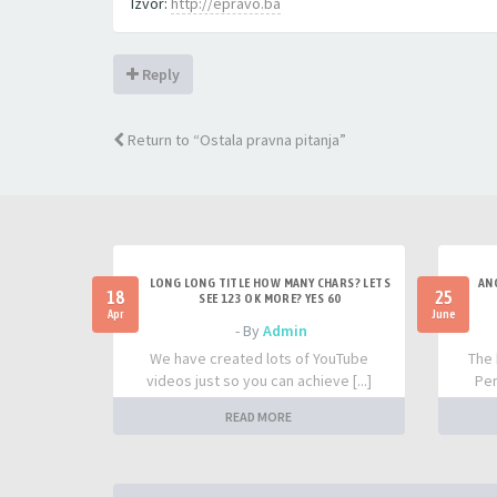
Izvor:
http://epravo.ba
Reply
Return to “Ostala pravna pitanja”
LONG LONG TITLE HOW MANY CHARS? LETS
AN
18
25
SEE 123 OK MORE? YES 60
Apr
June
- By
Admin
We have created lots of YouTube
The 
videos just so you can achieve [...]
Per
READ MORE