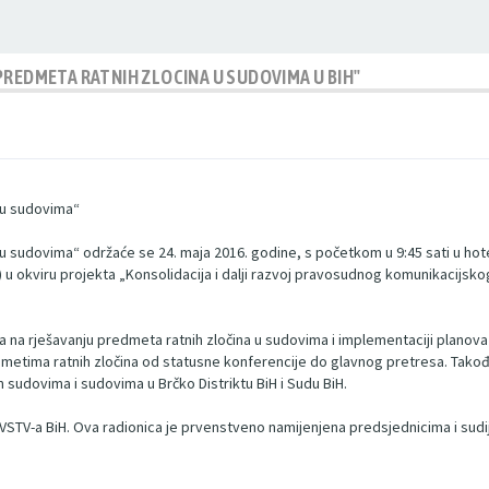
PREDMETA RATNIH ZLOCINA U SUDOVIMA U BIH"
 u sudovima“
 sudovima“ održaće se 24. maja 2016. godine, s početkom u 9:45 sati u hotel
) u okviru projekta „Konsolidacija i dalji razvoj pravosudnog komunikacijsk
a na rješavanju predmeta ratnih zločina u sudovima i implementaciji planova 
dmetima ratnih zločina od statusne konferencije do glavnog pretresa. Tak
m sudovima i sudovima u Brčko Distriktu BiH i Sudu BiH.
VSTV-a BiH. Ova radionica je prvenstveno namijenjena predsjednicima i sud