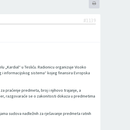
#1139
u „Kardial“ u Tesliću. Radionicu organizuje Visoko
og i informacijskog sistema“ kojeg finansira Evropska
za praćenje predmeta, broj i njihovo trajanje, a
ođer, razgovaraće se o zakonitosti dokaza u predmetima
ijama sudova nadležnih za rješavanje predmeta ratnih