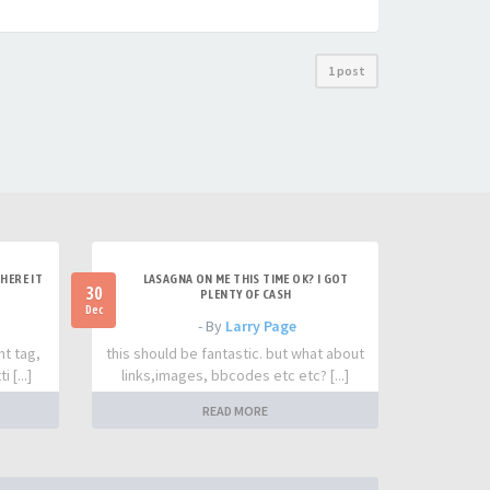
1 post
HERE IT
LASAGNA ON ME THIS TIME OK? I GOT
30
PLENTY OF CASH
Dec
- By
Larry Page
nt tag,
this should be fantastic. but what about
 [...]
links,images, bbcodes etc etc? [...]
READ MORE