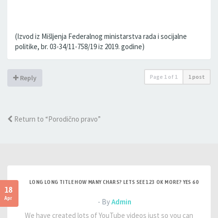
(Izvod iz Mišljenja Federalnog ministarstva rada i socijalne
politike, br. 03-34/11-758/19 iz 2019. godine)
Page
1
of
1
1 post
Reply
Return to “Porodično pravo”
LONG LONG TITLE HOW MANY CHARS? LETS SEE 123 OK MORE? YES 60
18
Apr
- By
Admin
We have created lots of YouTube videos just so you can