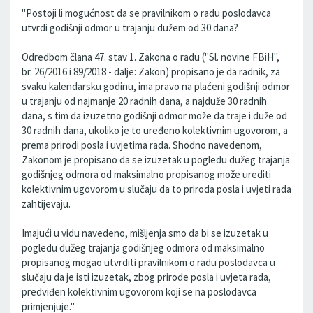
"Postoji li mogućnost da se pravilnikom o radu poslodavca
utvrdi godišnji odmor u trajanju dužem od 30 dana?
Odredbom člana 47. stav 1. Zakona o radu ("Sl. novine FBiH",
br. 26/2016 i 89/2018 - dalje: Zakon) propisano je da radnik, za
svaku kalendarsku godinu, ima pravo na plaćeni godišnji odmor
u trajanju od najmanje 20 radnih dana, a najduže 30 radnih
dana, s tim da izuzetno godišnji odmor može da traje i duže od
30 radnih dana, ukoliko je to uređeno kolektivnim ugovorom, a
prema prirodi posla i uvjetima rada. Shodno navedenom,
Zakonom je propisano da se izuzetak u pogledu dužeg trajanja
godišnjeg odmora od maksimalno propisanog može urediti
kolektivnim ugovorom u slučaju da to priroda posla i uvjeti rada
zahtijevaju.
Imajući u vidu navedeno, mišljenja smo da bi se izuzetak u
pogledu dužeg trajanja godišnjeg odmora od maksimalno
propisanog mogao utvrditi pravilnikom o radu poslodavca u
slučaju da je isti izuzetak, zbog prirode posla i uvjeta rada,
predviđen kolektivnim ugovorom koji se na poslodavca
primjenjuje."