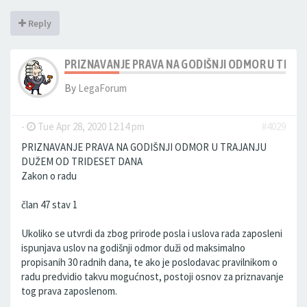
Reply
PRIZNAVANJE PRAVA NA GODIŠNJI ODMOR U TRAJ
By
LegaForum
-
Tue Apr 28, 2020 12:14 pm
#4029
PRIZNAVANJE PRAVA NA GODIŠNJI ODMOR U TRAJANJU
DUŽEM OD TRIDESET DANA
Zakon o radu
član 47 stav 1
Ukoliko se utvrdi da zbog prirode posla i uslova rada zaposleni
ispunjava uslov na godišnji odmor duži od maksimalno
propisanih 30 radnih dana, te ako je poslodavac pravilnikom o
radu predvidio takvu mogućnost, postoji osnov za priznavanje
tog prava zaposlenom.