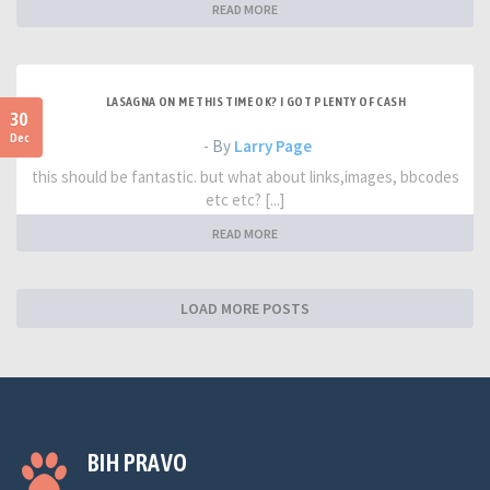
READ MORE
LASAGNA ON ME THIS TIME OK? I GOT PLENTY OF CASH
30
Dec
- By
Larry Page
this should be fantastic. but what about links,images, bbcodes
etc etc? [...]
READ MORE
LOAD MORE POSTS
BIH PRAVO