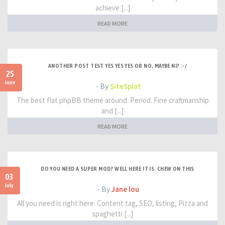
achieve [...]
READ MORE
ANOTHER POST TEST YES YES YES OR NO, MAYBE NI? :-/
25
June
- By
SiteSplat
The best flat phpBB theme around. Period. Fine craftmanship
and [...]
READ MORE
DO YOU NEED A SUPER MOD? WELL HERE IT IS. CHEW ON THIS
03
July
- By
Jane lou
All you need is right here. Content tag, SEO, listing, Pizza and
spaghetti [...]