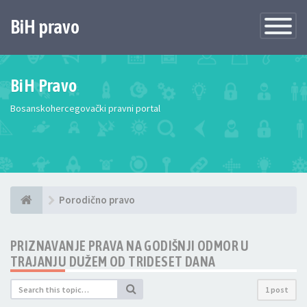
BiH pravo
Toggle
Navigatio
BiH Pravo
Bosanskohercegovački pravni portal
Porodično pravo
PRIZNAVANJE PRAVA NA GODIŠNJI ODMOR U
TRAJANJU DUŽEM OD TRIDESET DANA
1 post