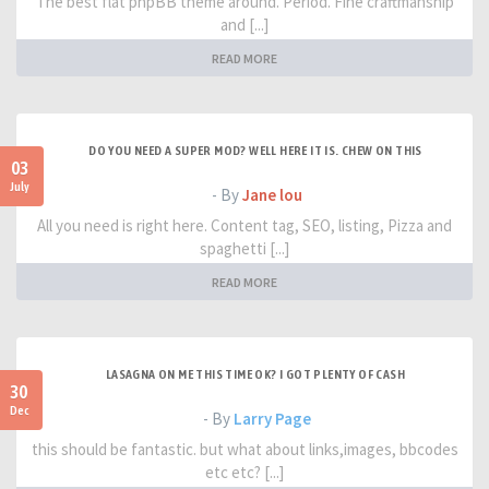
The best flat phpBB theme around. Period. Fine craftmanship
and [...]
READ MORE
DO YOU NEED A SUPER MOD? WELL HERE IT IS. CHEW ON THIS
03
July
- By
Jane lou
All you need is right here. Content tag, SEO, listing, Pizza and
spaghetti [...]
READ MORE
LASAGNA ON ME THIS TIME OK? I GOT PLENTY OF CASH
30
Dec
- By
Larry Page
this should be fantastic. but what about links,images, bbcodes
etc etc? [...]