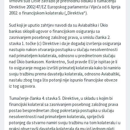
Vrhovni sud Litve zatražio je prethodnu odluku o tumačenju
Direktive 2002/47/EZ Europskog parlamenta i Vijeća od 6. lipnja
2002. o financijskom kolateralu („Direktiva“).
Sud koji je uputio zahtjev navodi da su Aviabaltika i Ūkio
bankas sklopili ugovor o financijskom osiguranju sa
zasnivanjem posebnog založnog prava, u smislu članka 2.
stavka 1. točke (c) Direktive i da je događaj izvršenja osiguranja
nastupio nakon otvaranja postupka u slučaju nesolventnosti
nad primateljem kolaterala, odnosno u predmetnom slučaju
nad Ūkio bankasom. Konkretno, Sud pravde EU je ispitao je li
to osiguranje mogao izvršiti primatelj kolaterala kako bi namirio
svoju tražbinu prema davatelju kolaterala, odnosno Aviabaltiki,
nastalu zbog toga što potonji nije ispunio financijske obveze
iz tog ugovora.
Tumačenje članka 4. stavka 5. Direktive, u skladu s kojim bi
financijski kolateral sa zasnivanjem posebnog založnog prava
postao bespredmetan zbog pokretanja postupka u slučaju
nesolventnosti nad primateljem kolaterala, spriječivši
potonjeg da stvarno namiri svoju tražbinu na tom kolateralu i u
praksi obvezavši davatelja kolaterala da mu još jednom plati