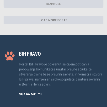
READ MORE
LOAD MORE POSTS
BIH PRAVO
Portal BiH Pravo je pokrenut sa ciljem poticanja i
poboljšanja komunikacije unutar pravne struke te
stvaranja trajne baze pravnih savjeta, informacija i izvora
BiH prava, namjenjen širokoj populaciji zainteresovanih
u Bosni i Hercegovini.
Više na forumu