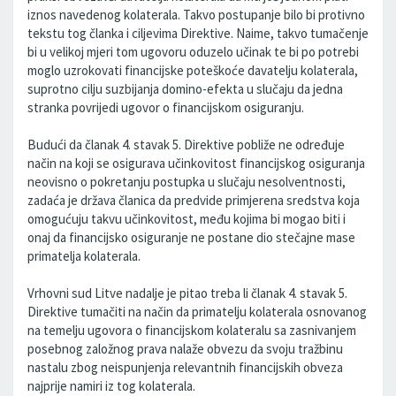
iznos navedenog kolaterala. Takvo postupanje bilo bi protivno
tekstu tog članka i ciljevima Direktive. Naime, takvo tumačenje
bi u velikoj mjeri tom ugovoru oduzelo učinak te bi po potrebi
moglo uzrokovati financijske poteškoće davatelju kolaterala,
suprotno cilju suzbijanja domino-efekta u slučaju da jedna
stranka povrijedi ugovor o financijskom osiguranju.
Budući da članak 4. stavak 5. Direktive pobliže ne određuje
način na koji se osigurava učinkovitost financijskog osiguranja
neovisno o pokretanju postupka u slučaju nesolventnosti,
zadaća je država članica da predvide primjerena sredstva koja
omogućuju takvu učinkovitost, među kojima bi mogao biti i
onaj da financijsko osiguranje ne postane dio stečajne mase
primatelja kolaterala.
Vrhovni sud Litve nadalje je pitao treba li članak 4. stavak 5.
Direktive tumačiti na način da primatelju kolaterala osnovanog
na temelju ugovora o financijskom kolateralu sa zasnivanjem
posebnog založnog prava nalaže obvezu da svoju tražbinu
nastalu zbog neispunjenja relevantnih financijskih obveza
najprije namiri iz tog kolaterala.