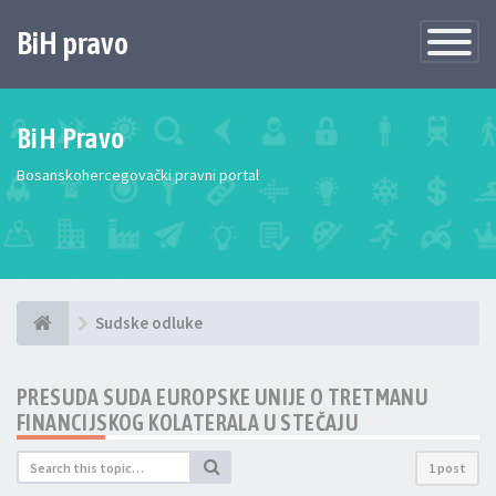
BiH pravo
Toggle
Navigatio
BiH Pravo
Bosanskohercegovački pravni portal
Sudske odluke
PRESUDA SUDA EUROPSKE UNIJE O TRETMANU
FINANCIJSKOG KOLATERALA U STEČAJU
1 post