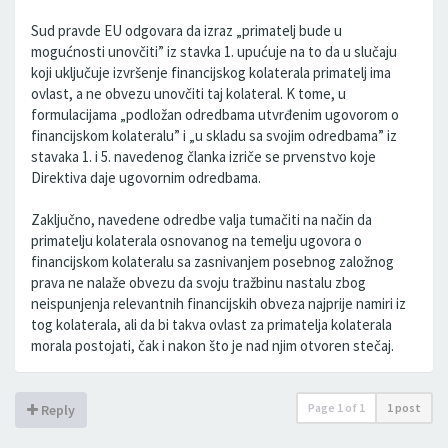
Sud pravde EU odgovara da izraz „primatelj bude u
mogućnosti unovčiti” iz stavka 1. upućuje na to da u slučaju
koji uključuje izvršenje financijskog kolaterala primatelj ima
ovlast, a ne obvezu unovčiti taj kolateral. K tome, u
formulacijama „podložan odredbama utvrđenim ugovorom o
financijskom kolateralu” i „u skladu sa svojim odredbama” iz
stavaka 1. i 5. navedenog članka izriče se prvenstvo koje
Direktiva daje ugovornim odredbama.
Zaključno, navedene odredbe valja tumačiti na način da
primatelju kolaterala osnovanog na temelju ugovora o
financijskom kolateralu sa zasnivanjem posebnog založnog
prava ne nalaže obvezu da svoju tražbinu nastalu zbog
neispunjenja relevantnih financijskih obveza najprije namiri iz
tog kolaterala, ali da bi takva ovlast za primatelja kolaterala
morala postojati, čak i nakon što je nad njim otvoren stečaj.
Page
1
of
1
1 post
Reply