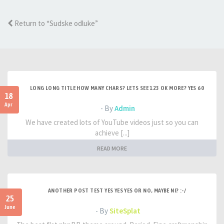
Return to “Sudske odluke”
LONG LONG TITLE HOW MANY CHARS? LETS SEE 123 OK MORE? YES 60
18
Apr
- By
Admin
We have created lots of YouTube videos just so you can
achieve [...]
READ MORE
ANOTHER POST TEST YES YES YES OR NO, MAYBE NI? :-/
25
June
- By
SiteSplat