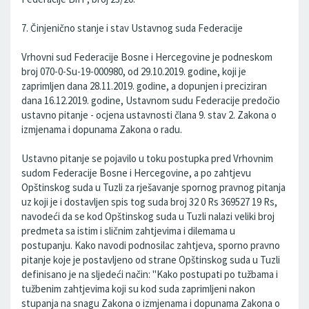
7. Činjenično stanje i stav Ustavnog suda Federacije
Vrhovni sud Federacije Bosne i Hercegovine je podneskom
broj 070-0-Su-19-000980, od 29.10.2019. godine, koji je
zaprimljen dana 28.11.2019. godine, a dopunjen i preciziran
dana 16.12.2019. godine, Ustavnom sudu Federacije predočio
ustavno pitanje - ocjena ustavnosti člana 9. stav 2. Zakona o
izmjenama i dopunama Zakona o radu.
Ustavno pitanje se pojavilo u toku postupka pred Vrhovnim
sudom Federacije Bosne i Hercegovine, a po zahtjevu
Opštinskog suda u Tuzli za rješavanje spornog pravnog pitanja
uz koji je i dostavljen spis tog suda broj 32 0 Rs 369527 19 Rs,
navodeći da se kod Opštinskog suda u Tuzli nalazi veliki broj
predmeta sa istim i sličnim zahtjevima i dilemama u
postupanju. Kako navodi podnosilac zahtjeva, sporno pravno
pitanje koje je postavljeno od strane Opštinskog suda u Tuzli
definisano je na sljedeći način: "Kako postupati po tužbama i
tužbenim zahtjevima koji su kod suda zaprimljeni nakon
stupanja na snagu Zakona o izmjenama i dopunama Zakona o