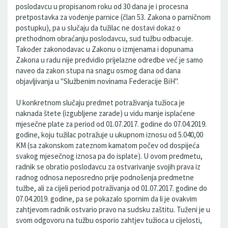
poslodavcu u propisanom roku od 30 dana je i procesna
pretpostavka za vođenje parnice (član 53. Zakona o parničnom
postupku), pa u slučaju da tužilac ne dostavi dokaz o
prethodnom obraćanju poslodavcu, sud tužbu odbacuje.
Također zakonodavac u Zakonu o izmjenama i dopunama
Zakona u radu nije predvidio prijelazne odredbe već je samo
naveo da zakon stupa na snagu osmog dana od dana
objavljivanja u "Službenim novinama Federacije BiH".
U konkretnom slučaju predmet potraživanja tužioca je
naknada štete (izgubljene zarade) u vidu manje isplaćene
mjesečne plate za period od 01.07.2017. godine do 07.04.2019.
godine, koju tužilac potražuje u ukupnom iznosu od 5.040,00
KM (sa zakonskom zateznom kamatom počev od dospijeća
svakog mjesečnog iznosa pa do isplate). U ovom predmetu,
radnik se obratio poslodavcu za ostvarivanje svojih prava iz
radnog odnosa neposredno prije podnošenja predmetne
tužbe, ali za cijeli period potraživanja od 01.07.2017. godine do
07.04.2019. godine, pa se pokazalo spornim da li je ovakvim
zahtjevom radnik ostvario pravo na sudsku zaštitu. Tuženi je u
svom odgovoru na tužbu osporio zahtjev tužioca u cijelosti,