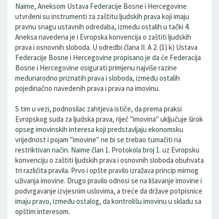
Naime, Aneksom Ustava Federacije Bosne i Hercegovine
utvrđeni su instrumenti za zaštitu ljudskih prava koji imaju
pravnu snagu ustavnih odredaba, između ostalih u tački 4.
Aneksa navedena je i Evropska konvencija o zaštiti ljudskih
prava i osnovnih sloboda. U odredbi člana II. A 2. (1) k) Ustava
Federacije Bosne i Hercegovine propisano je da će Federacija
Bosne i Hercegovine osigurati primjenu najviše razine
međunarodno priznatih prava i sloboda, između ostalih
pojedinačno navedenih prava i prava na imovinu.
S tim u vezi, podnosilac zahtjeva ističe, da prema praksi
Evropskog suda za ljudska prava, riječ "imovina" uključuje širok
opseg imovinskih interesa koji predstavljaju ekonomsku
vrijednost i pojam "imovine" ne bi se trebao tumačiti na
restriktivan način. Naime član 1. Protokola broj 1. uz Evropsku
konvenciju o zaštiti ljudskih prava i osnovnih sloboda obuhvata
tri različita pravila. Prvo i opšte pravilo izražava princip mirnog
uživanja imovine. Drugo pravilo odnosi se na lišavanje imovine i
podvrgavanje izvjesnim uslovima, a treće da države potpisnice
imaju pravo, između ostalog, da kontrolišu imovinu u skladu sa
opštim interesom.