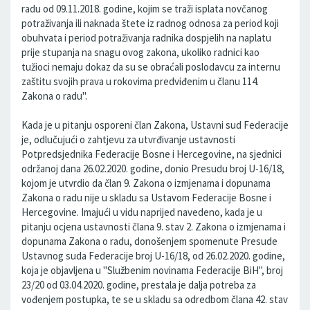
radu od 09.11.2018. godine, kojim se traži isplata novčanog
potraživanja ili naknada štete iz radnog odnosa za period koji
obuhvata i period potraživanja radnika dospjelih na naplatu
prije stupanja na snagu ovog zakona, ukoliko radnici kao
tužioci nemaju dokaz da su se obraćali poslodavcu za internu
zaštitu svojih prava u rokovima predviđenim u članu 114.
Zakona o radu".
Kada je u pitanju osporeni član Zakona, Ustavni sud Federacije
je, odlučujući o zahtjevu za utvrđivanje ustavnosti
Potpredsjednika Federacije Bosne i Hercegovine, na sjednici
održanoj dana 26.02.2020. godine, donio Presudu broj U-16/18,
kojom je utvrdio da član 9. Zakona o izmjenama i dopunama
Zakona o radu nije u skladu sa Ustavom Federacije Bosne i
Hercegovine. Imajući u vidu naprijed navedeno, kada je u
pitanju ocjena ustavnosti člana 9. stav 2. Zakona o izmjenama i
dopunama Zakona o radu, donošenjem spomenute Presude
Ustavnog suda Federacije broj U-16/18, od 26.02.2020. godine,
koja je objavljena u "Službenim novinama Federacije BiH", broj
23/20 od 03.04.2020. godine, prestala je dalja potreba za
vođenjem postupka, te se u skladu sa odredbom člana 42. stav