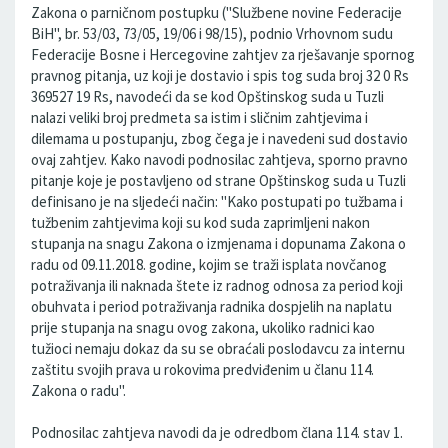
Zakona o parničnom postupku ("Službene novine Federacije
BiH", br. 53/03, 73/05, 19/06 i 98/15), podnio Vrhovnom sudu
Federacije Bosne i Hercegovine zahtjev za rješavanje spornog
pravnog pitanja, uz koji je dostavio i spis tog suda broj 32 0 Rs
369527 19 Rs, navodeći da se kod Opštinskog suda u Tuzli
nalazi veliki broj predmeta sa istim i sličnim zahtjevima i
dilemama u postupanju, zbog čega je i navedeni sud dostavio
ovaj zahtjev. Kako navodi podnosilac zahtjeva, sporno pravno
pitanje koje je postavljeno od strane Opštinskog suda u Tuzli
definisano je na sljedeći način: "Kako postupati po tužbama i
tužbenim zahtjevima koji su kod suda zaprimljeni nakon
stupanja na snagu Zakona o izmjenama i dopunama Zakona o
radu od 09.11.2018. godine, kojim se traži isplata novčanog
potraživanja ili naknada štete iz radnog odnosa za period koji
obuhvata i period potraživanja radnika dospjelih na naplatu
prije stupanja na snagu ovog zakona, ukoliko radnici kao
tužioci nemaju dokaz da su se obraćali poslodavcu za internu
zaštitu svojih prava u rokovima predviđenim u članu 114.
Zakona o radu".
Podnosilac zahtjeva navodi da je odredbom člana 114. stav 1.