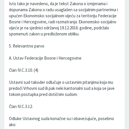
Isto tako je navedeno, da je tekst Zakona o izmjenama i
dopunama Zakona o radu usaglašen sa socijalnim partnerima i
upućen Ekonomsko-socijalnom vijeću za teritoriju Federacije
Bosne i Hercegovine, radi razmatranja. Ekonomsko-socijalno
vijeće je na sjednici održanoj 19.12.2016. godine, podržalo
spomenuti zakon u predloženom obliku.
5. Relevantno parvo
A. Ustav Federacije Bosne i Hercegovine
Član IV.C.3.10. (4)
Ustavni sud također odlučuje o ustavnim pitanjima koja mu
predoči Vrhovni sud ili pak neki kantonalni sud a koja se jave
tokom postupka pred dotičnim sudom.
Član IV.C.3.12.
Odluke Ustavnog suda konačne su i obavezujuće, posebno
ako: