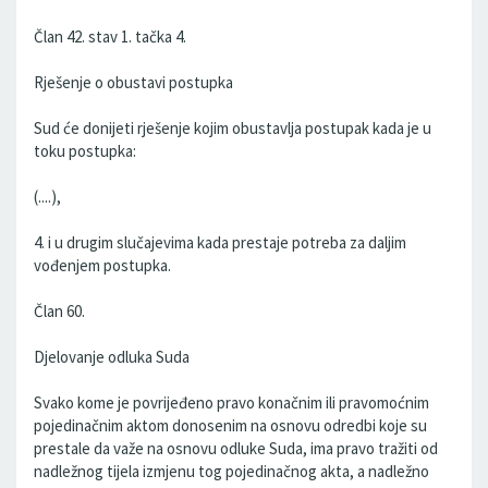
Član 42. stav 1. tačka 4.
Rješenje o obustavi postupka
Sud će donijeti rješenje kojim obustavlja postupak kada je u
toku postupka:
(....),
4. i u drugim slučajevima kada prestaje potreba za daljim
vođenjem postupka.
Član 60.
Djelovanje odluka Suda
Svako kome je povrijeđeno pravo konačnim ili pravomoćnim
pojedinačnim aktom donosenim na osnovu odredbi koje su
prestale da važe na osnovu odluke Suda, ima pravo tražiti od
nadležnog tijela izmjenu tog pojedinačnog akta, a nadležno