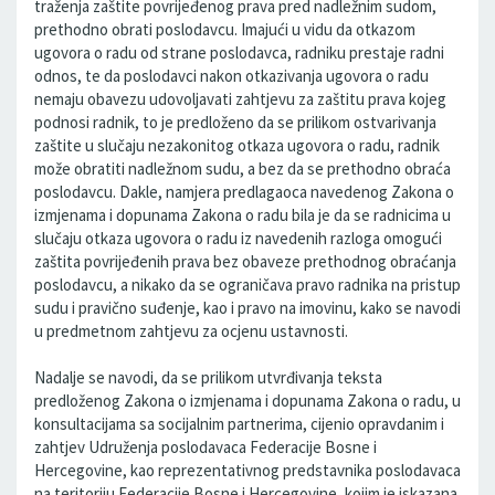
traženja zaštite povrijeđenog prava pred nadležnim sudom,
prethodno obrati poslodavcu. Imajući u vidu da otkazom
ugovora o radu od strane poslodavca, radniku prestaje radni
odnos, te da poslodavci nakon otkazivanja ugovora o radu
nemaju obavezu udovoljavati zahtjevu za zaštitu prava kojeg
podnosi radnik, to je predloženo da se prilikom ostvarivanja
zaštite u slučaju nezakonitog otkaza ugovora o radu, radnik
može obratiti nadležnom sudu, a bez da se prethodno obraća
poslodavcu. Dakle, namjera predlagaoca navedenog Zakona o
izmjenama i dopunama Zakona o radu bila je da se radnicima u
slučaju otkaza ugovora o radu iz navedenih razloga omogući
zaštita povrijeđenih prava bez obaveze prethodnog obraćanja
poslodavcu, a nikako da se ograničava pravo radnika na pristup
sudu i pravično suđenje, kao i pravo na imovinu, kako se navodi
u predmetnom zahtjevu za ocjenu ustavnosti.
Nadalje se navodi, da se prilikom utvrđivanja teksta
predloženog Zakona o izmjenama i dopunama Zakona o radu, u
konsultacijama sa socijalnim partnerima, cijenio opravdanim i
zahtjev Udruženja poslodavaca Federacije Bosne i
Hercegovine, kao reprezentativnog predstavnika poslodavaca
na teritoriju Federacije Bosne i Hercegovine, kojim je iskazana