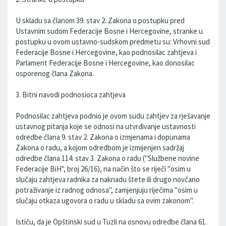
U skladu sa članom 39. stav 2. Zakona o postupku pred
Ustavnim sudom Federacije Bosne i Hercegovine, stranke u
postupku u ovom ustavno-sudskom predmetu su: Vrhovni sud
Federacije Bosne i Hercegovine, kao podnosilac zahtjeva i
Parlament Federacije Bosne i Hercegovine, kao donosilac
osporenog člana Zakona.
3. Bitni navodi podnosioca zahtjeva
Podnosilac zahtjeva podnio je ovom sudu zahtjev za rješavanje
ustavnog pitanja koje se odnosi na utvrđivanje ustavnosti
odredbe člana 9. stav 2. Zakona o izmjenama i dopunama
Zakona o radu, a kojom odredbom je izmijenjen sadržaj
odredbe člana 114. stav 3. Zakona o radu ("Službene novine
Federacije BiH", broj 26/16), na način što se riječi "osim u
slučaju zahtjeva radnika za naknadu štete ili drugo novčano
potraživanje iz radnog odnosa", zamjenjuju riječima "osim u
slučaju otkaza ugovora o radu u skladu sa ovim zakonom".
Ističu, da je Opštinski sud u Tuzli na osnovu odredbe člana 61.