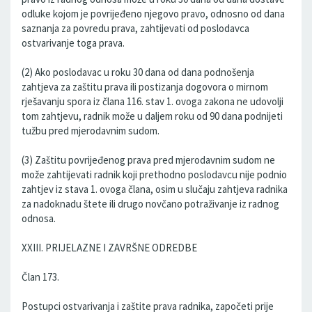
odluke kojom je povrijeđeno njegovo pravo, odnosno od dana
saznanja za povredu prava, zahtijevati od poslodavca
ostvarivanje toga prava.
(2) Ako poslodavac u roku 30 dana od dana podnošenja
zahtjeva za zaštitu prava ili postizanja dogovora o mirnom
rješavanju spora iz člana 116. stav 1. ovoga zakona ne udovolji
tom zahtjevu, radnik može u daljem roku od 90 dana podnijeti
tužbu pred mjerodavnim sudom.
(3) Zaštitu povrijeđenog prava pred mjerodavnim sudom ne
može zahtijevati radnik koji prethodno poslodavcu nije podnio
zahtjev iz stava 1. ovoga člana, osim u slučaju zahtjeva radnika
za nadoknadu štete ili drugo novčano potraživanje iz radnog
odnosa.
XXIII. PRIJELAZNE I ZAVRŠNE ODREDBE
Član 173.
Postupci ostvarivanja i zaštite prava radnika, započeti prije