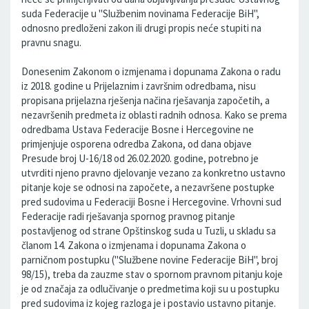
suda Federacije u "Službenim novinama Federacije BiH",
odnosno predloženi zakon ili drugi propis neće stupiti na
pravnu snagu.
Donesenim Zakonom o izmjenama i dopunama Zakona o radu
iz 2018. godine u Prijelaznim i završnim odredbama, nisu
propisana prijelazna rješenja načina rješavanja započetih, a
nezavršenih predmeta iz oblasti radnih odnosa. Kako se prema
odredbama Ustava Federacije Bosne i Hercegovine ne
primjenjuje osporena odredba Zakona, od dana objave
Presude broj U-16/18 od 26.02.2020. godine, potrebno je
utvrditi njeno pravno djelovanje vezano za konkretno ustavno
pitanje koje se odnosi na započete, a nezavršene postupke
pred sudovima u Federaciji Bosne i Hercegovine. Vrhovni sud
Federacije radi rješavanja spornog pravnog pitanje
postavljenog od strane Opštinskog suda u Tuzli, u skladu sa
članom 14. Zakona o izmjenama i dopunama Zakona o
parničnom postupku ("Službene novine Federacije BiH", broj
98/15), treba da zauzme stav o spornom pravnom pitanju koje
je od značaja za odlučivanje o predmetima koji su u postupku
pred sudovima iz kojeg razloga je i postavio ustavno pitanje.