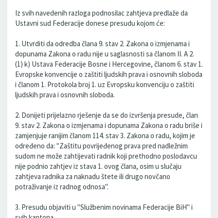
Iz svih navedenih razloga podnosilac zahtjeva predlaže da
Ustavni sud Federacije donese presudu kojom će:
1. Utvrditi da odredba člana 9. stav 2. Zakona o izmjenama i
dopunama Zakona o radu nije u saglasnosti sa članom II. A 2.
(1) k) Ustava Federacije Bosne i Hercegovine, članom 6. stav 1.
Evropske konvencije o zaštiti ljudskih prava i osnovnih sloboda
i članom 1. Protokola broj 1. uz Evropsku konvenciju o zaštiti
ljudskih prava i osnovnih sloboda.
2. Donijeti prijelazno rješenje da se do izvršenja presude, član
9. stav 2. Zakona o izmjenama i dopunama Zakona o radu briše i
zamjenjuje ranijim članom 114. stav 3. Zakona o radu, kojim je
određeno da: "Zaštitu povrijeđenog prava pred nadležnim
sudom ne može zahtijevati radnik koji prethodno poslodavcu
nije podnio zahtjev iz stava 1. ovog člana, osim u slučaju
zahtjeva radnika za naknadu štete ili drugo novčano
potraživanje iz radnog odnosa".
3. Presudu objaviti u "Službenim novinama Federacije BiH" i
svih kantona.