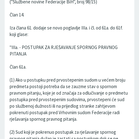
("Službene novine Federacije BiH", broj 98/15)
Član 14.
Iza člana 61. dodaje se novo poglavlje IIIa. i čl. od 61a. do 61f.
koji glase:
"IIIa. - POSTUPAK ZA RJEŠAVANJE SPORNOG PRAVNOG
PITANJA
Član 61a.
(1) Ako u postupku pred prvostepenim sudom u većem broju
predmeta postoji potreba da se zauzme stav o spornom
pravnom pitanju, koje je od značaja za odlučivanje o predmetu
postupka pred prvostepenim sudovima, prvostepeni će sud
po službenoj dužnosti ili na prijedlog stranke zahtjevom
pokrenuti postupak pred Vrhovnim sudom Federacije radi
rješavanja spornog pravnog pitanja.
(2) Sud koji je pokrenuo postupak za rješavanje spornog
pravnog pitanja dužan je zastati sa postupkom dok se ne