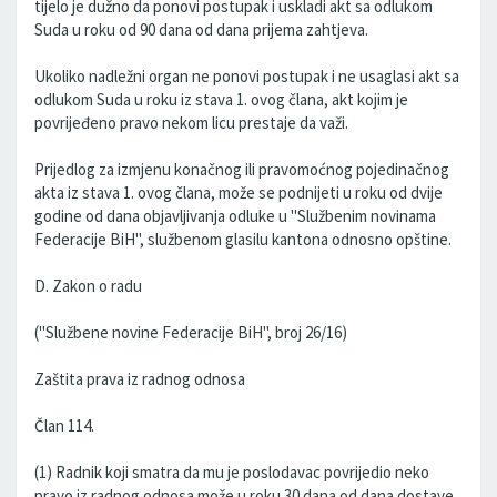
tijelo je dužno da ponovi postupak i uskladi akt sa odlukom
Suda u roku od 90 dana od dana prijema zahtjeva.
Ukoliko nadležni organ ne ponovi postupak i ne usaglasi akt sa
odlukom Suda u roku iz stava 1. ovog člana, akt kojim je
povrijeđeno pravo nekom licu prestaje da važi.
Prijedlog za izmjenu konačnog ili pravomoćnog pojedinačnog
akta iz stava 1. ovog člana, može se podnijeti u roku od dvije
godine od dana objavljivanja odluke u "Službenim novinama
Federacije BiH", službenom glasilu kantona odnosno opštine.
D. Zakon o radu
("Službene novine Federacije BiH", broj 26/16)
Zaštita prava iz radnog odnosa
Član 114.
(1) Radnik koji smatra da mu je poslodavac povrijedio neko
pravo iz radnog odnosa može u roku 30 dana od dana dostave