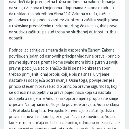
navodeći da je predmetna tužba podnesena nakon stupanja
na snagu Zakona o izmjenama i dopunama Zakona o radu, te
da u skladu sa odredbom člana 114. Zakona o radu, tužilac
poslodavcu nije podnio zahtjev za internu zaštitu svojih prava
u rokovima predviđenim u zakonu, zbog čega je izgubio pravo
na sudsku zaštitu, pa sud treba po službenoj dužnosti tužbu
odbaciti.
Podnosilac zahtjeva smatra da je osporenim članom Zakona
povrijeđen jedan od osnovnih principa vladavine prava - princip
pravne sigurnosti prema kome svako mora biti siguran u svoju
pravnu poziciju, a to bi značilo da bi se na konkretan spor
trebao primijeniti onaj propis koji je bio na snazi u vrijeme
nastanka i dospijeća potraživanja. Osim toga, povrijeđen je i
princip stečenih prava kao dio principa pravne sigurnosti, koji
se odnosi na subjektivna prava pojedinaca koja su nastala i
dospjela u ranijem režimu, a na koja promjena propisa ne smije
utjecati. Na taj način došlo je do povrede prava tužioca iz člana
1. Protokola broj 1. uz Evropsku konvenciju o zaštiti ljudskih
prava i osnovnih sloboda, jer ograničavanje imovine tužioca u
konkretnom slučaju ne bi bilo zakonito, odnosno ne zasniva se
na domaćoj pravnoj osnovi koja je dovoljno dostupna, precizna