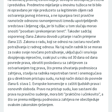
i predvidiva. Predmetno miješanje u imovinu tužioca ne bi bilo
ni opravdano jer nije preduzeto sa legitimnim ciljem radi
ostvarenja javnog interesa, a ne ispunjava test pravične
ravnoteže odnosno ravnomjernosti između upotrijebljenih
sredstava i željenog cilja, jer bi tužilac u tom slučaju morao
snositi "poseban i prekomjeran teret". Također sadržaj
osporenog člana Zakona dovodi u pitanje i način primjene
člana 115. Zakona o radu, koji se odnosi na zastaru novčanih
potraživanja iz radnog odnosa. Na taj način radnik bi se morao
za svako svoje novčano potraživanje, uključujući i ona koja
dospijevaju mjesečno, svaki put u roku od 30 dana od dana
povrede prava, obratiti poslodavcu sa zahtjevom za
ostvarivanjem tog prava, što prema shvatanju podnosioca
zahtjeva, stavlja na radnika nepotreban teret i onemogućava
ga u direktnom pristupu sudu, na koji način dolazi do povrede
člana 6. stava 1. Evropske konvencije o zaštiti ljudskih prava i
osnovnih sloboda. Pravo na pristup sudu, kao sastavni dio
prava na pravično suđenje, mora biti "praktično i učinkovito", a
što se prema mišljenju podnosioca zahtjeva ne obezbjeđuje
ovakvim zakonskim rješenjem.