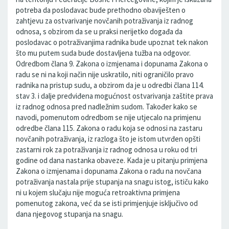
potreba da poslodavac bude prethodno obaviješten o
zahtjevu za ostvarivanje novčanih potraživanja iz radnog
odnosa, s obzirom da se u praksi nerijetko događa da
poslodavac o potraživanjima radnika bude upoznat tek nakon
što mu putem suda bude dostavljena tužba na odgovor.
Odredbom člana 9. Zakona o izmjenama i dopunama Zakona o
radu se ni na koji način nije uskratilo, niti ograničilo pravo
radnika na pristup sudu, a obzirom da je u odredbi člana 114.
stav 3. i dalje predviđena mogućnost ostvarivanja zaštite prava
iz radnog odnosa pred nadležnim sudom. Također kako se
navodi, pomenutom odredbom se nije utjecalo na primjenu
odredbe člana 115. Zakona o radu koja se odnosi na zastaru
novčanih potraživanja, iz razloga što je istom utvrđen opšti
zastarni rok za potraživanja iz radnog odnosa u roku od tri
godine od dana nastanka obaveze. Kada je u pitanju primjena
Zakona o izmjenama i dopunama Zakona o radu na novčana
potraživanja nastala prije stupanja na snagu istog, ističu kako
ni u kojem slučaju nije moguća retroaktivna primjena
pomenutog zakona, već da se isti primjenjuje isključivo od
dana njegovog stupanja na snagu.