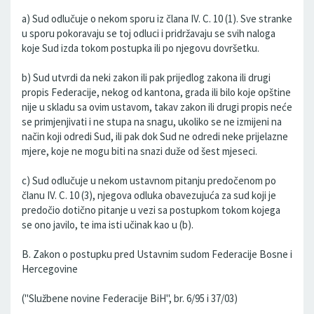
a) Sud odlučuje o nekom sporu iz člana IV. C. 10 (1). Sve stranke
u sporu pokoravaju se toj odluci i pridržavaju se svih naloga
koje Sud izda tokom postupka ili po njegovu dovršetku.
b) Sud utvrdi da neki zakon ili pak prijedlog zakona ili drugi
propis Federacije, nekog od kantona, grada ili bilo koje opštine
nije u skladu sa ovim ustavom, takav zakon ili drugi propis neće
se primjenjivati i ne stupa na snagu, ukoliko se ne izmijeni na
način koji odredi Sud, ili pak dok Sud ne odredi neke prijelazne
mjere, koje ne mogu biti na snazi duže od šest mjeseci.
c) Sud odlučuje u nekom ustavnom pitanju predočenom po
članu IV. C. 10 (3), njegova odluka obavezujuća za sud koji je
predočio dotično pitanje u vezi sa postupkom tokom kojega
se ono javilo, te ima isti učinak kao u (b).
B. Zakon o postupku pred Ustavnim sudom Federacije Bosne i
Hercegovine
("Službene novine Federacije BiH", br. 6/95 i 37/03)