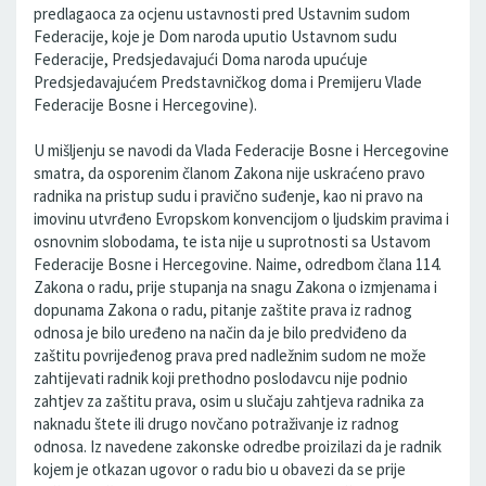
predlagaoca za ocjenu ustavnosti pred Ustavnim sudom
Federacije, koje je Dom naroda uputio Ustavnom sudu
Federacije, Predsjedavajući Doma naroda upućuje
Predsjedavajućem Predstavničkog doma i Premijeru Vlade
Federacije Bosne i Hercegovine).
U mišljenju se navodi da Vlada Federacije Bosne i Hercegovine
smatra, da osporenim članom Zakona nije uskraćeno pravo
radnika na pristup sudu i pravično suđenje, kao ni pravo na
imovinu utvrđeno Evropskom konvencijom o ljudskim pravima i
osnovnim slobodama, te ista nije u suprotnosti sa Ustavom
Federacije Bosne i Hercegovine. Naime, odredbom člana 114.
Zakona o radu, prije stupanja na snagu Zakona o izmjenama i
dopunama Zakona o radu, pitanje zaštite prava iz radnog
odnosa je bilo uređeno na način da je bilo predviđeno da
zaštitu povrijeđenog prava pred nadležnim sudom ne može
zahtijevati radnik koji prethodno poslodavcu nije podnio
zahtjev za zaštitu prava, osim u slučaju zahtjeva radnika za
naknadu štete ili drugo novčano potraživanje iz radnog
odnosa. Iz navedene zakonske odredbe proizilazi da je radnik
kojem je otkazan ugovor o radu bio u obavezi da se prije