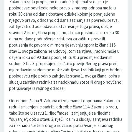
Zakona o radu propisano da radnik koji smatra da mu je
poslodavac povrijedio neko pravo iz radnog odnosa može u
roku 30 dana od dana dostave odluke kojom je povrijeđeno
njegovo pravo, odnosno od dana saznanja za povredu prava,
zahtijevati od poslodavca ostvarivanje toga prava, dok je
stavom 2. istog člana propisano, da ako poslodavac u roku 30
dana od dana podnošenja zahtjeva za zaštitu prava ili
postizanja dogovora o mirnom rješavanju spora iz člana 116.
stav 1. ovoga zakona ne udovolji tom zahtjevu, radnik može u
daljem roku od 90 dana podnijeti tužbu pred mjerodavnim
sudom. Stav 3. propisuje da zaštitu povrijeđenog prava pred
mjerodavnim sudom ne može zahtijevati radnik koji prethodno
poslodavcu nije podnio zahtjev iz stava 1. ovoga člana, osim u
slučaju zahtjeva radnika za nadoknadu štete ili drugo novčano
potraživanje iz radnog odnosa.
Odredbom člana 9. Zakona o izmjenama i dopunama Zakona o
radu, izmijenjen je sadržaj odredbe člana 114. Zakona o radu,
tako što se u stavu 1. riječ "može" zamjenjuje sa riječima:
"dužan je", dok u stavu 3. riječi "osim u slučaju zahtjeva radnika
za naknadu štete ili drugo novčano potraživanje iz radnog
odnosa", zamjenjuju riječima "osim u slučaju otkaza ugovora o