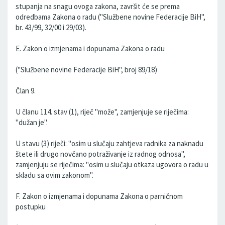
stupanja na snagu ovoga zakona, završit će se prema
odredbama Zakona o radu ("Službene novine Federacije BiH",
br. 43/99, 32/00 i 29/03).
E. Zakon o izmjenama i dopunama Zakona o radu
("Službene novine Federacije BiH", broj 89/18)
Član 9.
U članu 114. stav (1), riječ "može", zamjenjuje se riječima:
"dužan je".
U stavu (3) riječi: "osim u slučaju zahtjeva radnika za naknadu
štete ili drugo novčano potraživanje iz radnog odnosa",
zamjenjuju se riječima: "osim u slučaju otkaza ugovora o radu u
skladu sa ovim zakonom".
F. Zakon o izmjenama i dopunama Zakona o parničnom
postupku