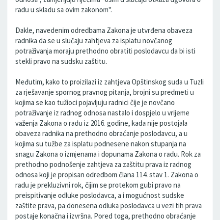
radu u skladu sa ovim zakonom".
Dakle, navedenim odredbama Zakona je utvrđena obaveza
radnika da se u slučaju zahtjeva za isplatu novčanog
potraživanja moraju prethodno obratiti poslodavcu da bi isti
stekli pravo na sudsku zaštitu.
Međutim, kako to proizilazi iz zahtjeva Opštinskog suda u Tuzli
za rješavanje spornog pravnog pitanja, brojni su predmeti u
kojima se kao tužioci pojavljuju radnici čije je novčano
potraživanje iz radnog odnosa nastalo i dospjelo u vrijeme
važenja Zakona o radu iz 2016. godine, kada nije postojala
obaveza radnika na prethodno obraćanje poslodavcu, a u
kojima su tužbe za isplatu podnesene nakon stupanja na
snagu Zakona o izmjenama i dopunama Zakona o radu. Rok za
prethodno podnošenje zahtjeva za zaštitu prava iz radnog
odnosa koji je propisan odredbom člana 114. stav 1. Zakona o
radu je prekluzivni rok, čijim se protekom gubi pravo na
preispitivanje odluke poslodavca, a i mogućnost sudske
zaštite prava, pa donesena odluka poslodavca u vezi tih prava
postaje konačna i izvršna. Pored toga, prethodno obraćanje