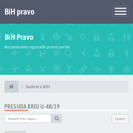
BiH pravo
Toggle
Navigatio
BiH Pravo
Bosanskohercegovački pravni portal
Sudovi u BiH
PRESUDA BROJ U-48/19
1 post