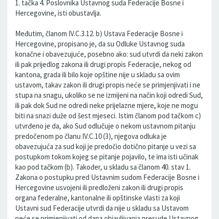
1. tačka 4. Poslovnika Ustavnog suda Federacije Bosne i
Hercegovine, isti obustavlja.
Međutim, članom IV.C.3.12. b) Ustava Federacije Bosne i
Hercegovine, propisano je, da su Odluke Ustavnog suda
konačne i obavezujuće, posebno ako: sud utvrdi da neki zakon
ili pak prijedlog zakona ili drugi propis Federacije, nekog od
kantona, grada ili bilo koje opštine nije u skladu sa ovim
ustavom, takav zakon ili drugi propis neće se primjenjivati i ne
stupa na snagu, ukoliko se ne izmijeni na način koji odredi Sud,
ili pak dok Sud ne odredi neke prijelazne mjere, koje ne mogu
biti na snazi duže od šest mjeseci. Istim članom pod tačkom c)
utvrđeno je da, ako Sud odlučuje o nekom ustavnom pitanju
predočenom po članu IV.C.10 (3), njegova odluka je
obavezujuća za sud koji je predočio dotično pitanje u vezi sa
postupkom tokom kojeg se pitanje pojavilo, te ima isti učinak
kao pod tačkom (b). Također, u skladu sa članom 40. stav 1.
Zakona o postupku pred Ustavnim sudom Federacije Bosne i
Hercegovine usvojeni ili predloženi zakon ili drugi propis
organa federalne, kantonalne ili opštinske vlasti za koji
Ustavni sud Federacije utvrdi da nije u skladu sa Ustavom
neće se primjenjivati od dana objavljivanja presude Ustavnog