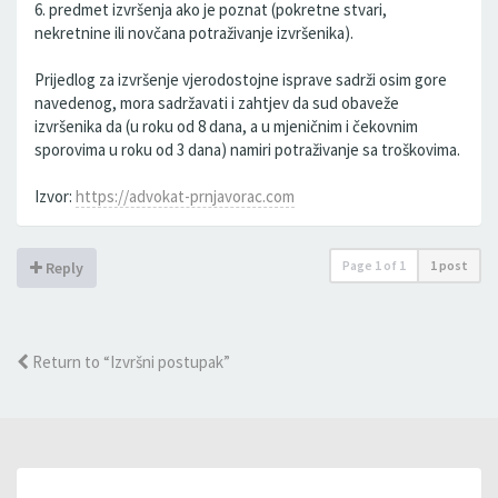
6. predmet izvršenja ako je poznat (pokretne stvari,
nekretnine ili novčana potraživanje izvršenika).
Prijedlog za izvršenje vjerodostojne isprave sadrži osim gore
navedenog, mora sadržavati i zahtjev da sud obaveže
izvršenika da (u roku od 8 dana, a u mjeničnim i čekovnim
sporovima u roku od 3 dana) namiri potraživanje sa troškovima.
Izvor:
https://advokat-prnjavorac.com
Page
1
of
1
1 post
Reply
Return to “Izvršni postupak”