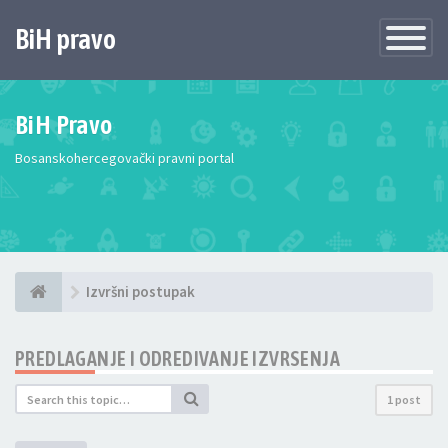
BiH pravo
Toggle
Navigatio
BiH Pravo
Bosanskohercegovački pravni portal
Izvršni postupak
PREDLAGANJE I ODREDIVANJE IZVRSENJA
1 post