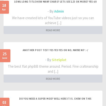
LONG LONG TITLE HOW MANY CHARS? LETS SEE 123 OK MORE? YES 60
18
Apr
- By
Admin
We have created lots of YouTube videos just so you can
achieve [...]
READ MORE
ANOTHER POST TEST YES YES YES OR NO, MAYBE NI? :-/
25
June
- By
SiteSplat
The best flat phpBB theme around. Period. Fine craftmanship
and [...]
READ MORE
DO YOU NEED A SUPER MOD? WELL HERE IT IS. CHEW ON THIS
03