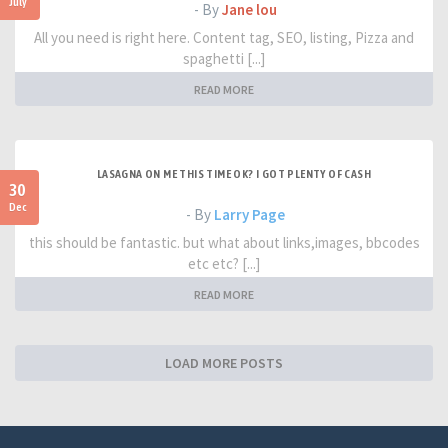
July
- By
Jane lou
All you need is right here. Content tag, SEO, listing, Pizza and
spaghetti [...]
READ MORE
LASAGNA ON ME THIS TIME OK? I GOT PLENTY OF CASH
30
Dec
- By
Larry Page
this should be fantastic. but what about links,images, bbcodes
etc etc? [...]
READ MORE
LOAD MORE POSTS