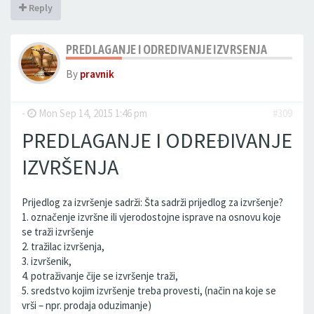
Reply
PREDLAGANJE I ODREDIVANJE IZVRSENJA
By
pravnik
-
Mon Sep 14, 2015 1:46 pm
#309
PREDLAGANJE I ODREĐIVANJE
IZVRŠENJA
Prijedlog za izvršenje sadrži: Šta sadrži prijedlog za izvršenje?
1. označenje izvršne ili vjerodostojne isprave na osnovu koje
se traži izvršenje
2. tražilac izvršenja,
3. izvršenik,
4. potraživanje čije se izvršenje traži,
5. sredstvo kojim izvršenje treba provesti, (način na koje se
vrši – npr. prodaja oduzimanje)