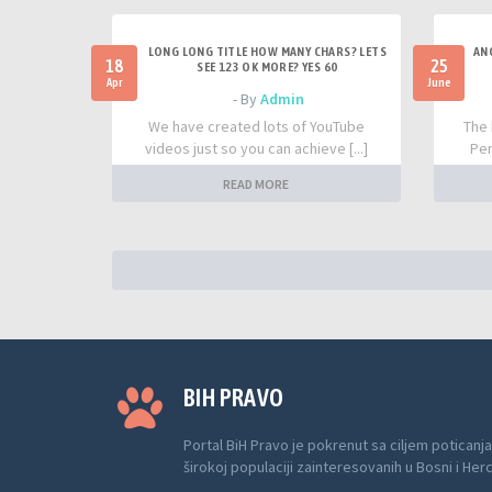
LONG LONG TITLE HOW MANY CHARS? LETS
AN
18
25
SEE 123 OK MORE? YES 60
Apr
June
- By
Admin
We have created lots of YouTube
The 
videos just so you can achieve [...]
Per
READ MORE
BIH PRAVO
Portal BiH Pravo je pokrenut sa ciljem poticanja
širokoj populaciji zainteresovanih u Bosni i Her