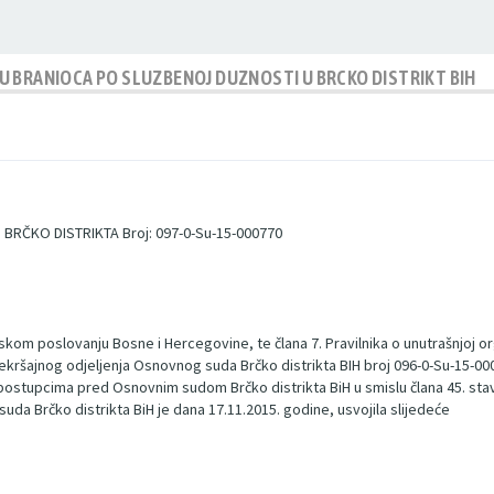
 BRANIOCA PO SLUZBENOJ DUZNOSTI U BRCKO DISTRIKT BIH
BRČKO DISTRIKTA Broj: 097-0-Su-15-000770
skom poslovanju Bosne i Hercegovine, te člana 7. Pravilnika o unutrašnjoj or
ekršajnog odjeljenja Osnovnog suda Brčko distrikta BIH broj 096-0-Su-15-00
stupcima pred Osnovnim sudom Brčko distrikta BiH u smislu člana 45. stav 
suda Brčko distrikta BiH je dana 17.11.2015. godine, usvojila slijedeće