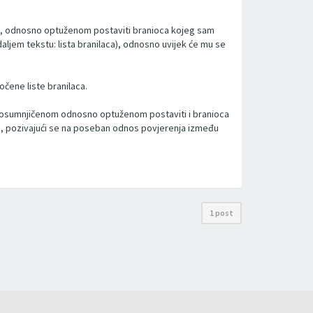
nom, odnosno optuženom postaviti branioca kojeg sam
daljem tekstu: lista branilaca), odnosno uvijek će mu se
čene liste branilaca.
e osumnjičenom odnosno optuženom postaviti i branioca
ira, pozivajući se na poseban odnos povjerenja između
1 post