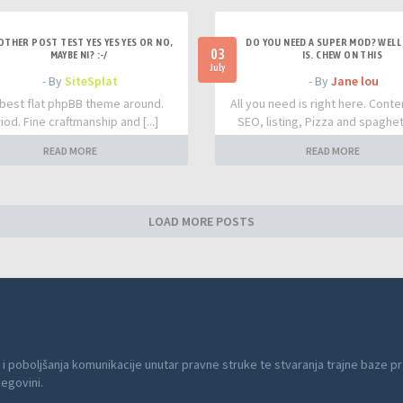
OTHER POST TEST YES YES YES OR NO,
DO YOU NEED A SUPER MOD? WELL 
03
MAYBE NI? :-/
IS. CHEW ON THIS
July
- By
SiteSplat
- By
Jane lou
best flat phpBB theme around.
All you need is right here. Conte
iod. Fine craftmanship and [...]
SEO, listing, Pizza and spaghetti
READ MORE
READ MORE
LOAD MORE POSTS
 i poboljšanja komunikacije unutar pravne struke te stvaranja trajne baze pr
cegovini.