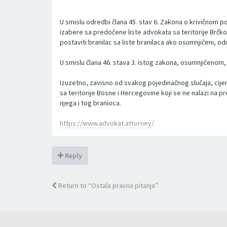
U smislu odredbi člana 45. stav 6. Zakona o krivičnom
izabere sa predočene liste advokata sa teritorije Brčko 
postaviti branilac sa liste branilaca ako osumnjičeni, 
U smislu člana 46. stava 3. istog zakona, osumnjičenom
Izuzetno, zavisno od svakog pojedinačnog slučaja, cij
sa teritorije Bosne i Hercegovine koji se ne nalazi na 
njega i tog branioca.
https://www.advokat.attorney/
Reply
Return to “Ostala pravna pitanja”