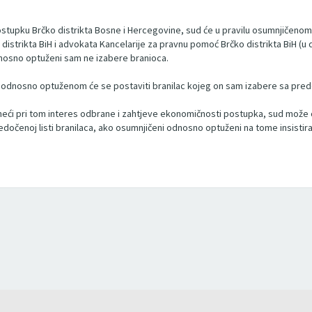
 postupku Brčko distrikta Bosne i Hercegovine, sud će u pravilu osumnjiče
distrikta BiH i advokata Kancelarije za pravnu pomoć Brčko distrikta BiH (u 
odnosno optuženi sam ne izabere branioca.
, odnosno optuženom će se postaviti branilac kojeg on sam izabere sa predo
eneći pri tom interes odbrane i zahtjeve ekonomičnosti postupka, sud mož
predočenoj listi branilaca, ako osumnjičeni odnosno optuženi na tome insist