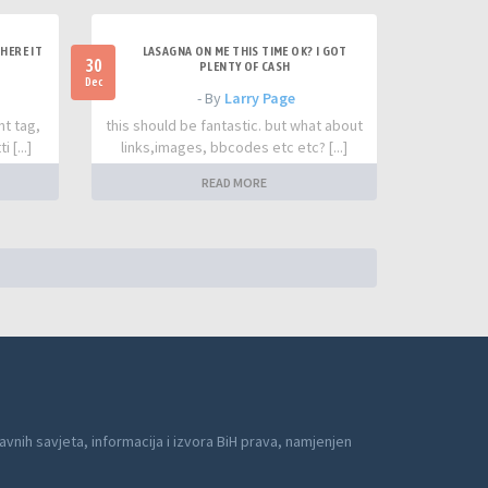
HERE IT
LASAGNA ON ME THIS TIME OK? I GOT
30
PLENTY OF CASH
Dec
- By
Larry Page
nt tag,
this should be fantastic. but what about
 [...]
links,images, bbcodes etc etc? [...]
READ MORE
avnih savjeta, informacija i izvora BiH prava, namjenjen