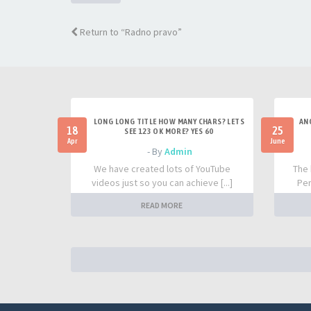
Return to “Radno pravo”
LONG LONG TITLE HOW MANY CHARS? LETS
AN
18
25
SEE 123 OK MORE? YES 60
Apr
June
- By
Admin
We have created lots of YouTube
The 
videos just so you can achieve [...]
Per
READ MORE