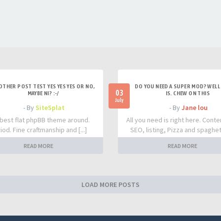
OTHER POST TEST YES YES YES OR NO,
DO YOU NEED A SUPER MOD? WELL 
03
MAYBE NI? :-/
IS. CHEW ON THIS
July
- By
SiteSplat
- By
Jane lou
best flat phpBB theme around.
All you need is right here. Conte
iod. Fine craftmanship and [...]
SEO, listing, Pizza and spaghetti
READ MORE
READ MORE
LOAD MORE POSTS