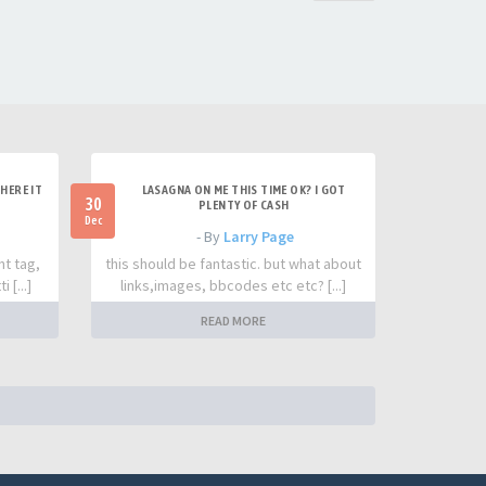
HERE IT
LASAGNA ON ME THIS TIME OK? I GOT
30
PLENTY OF CASH
Dec
- By
Larry Page
nt tag,
this should be fantastic. but what about
 [...]
links,images, bbcodes etc etc? [...]
READ MORE