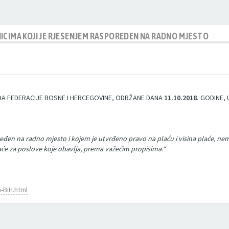
ICIMA KOJI JE RJESENJEM RASPOREDEN NA RADNO MJESTO
A FEDERACIJE BOSNE I HERCEGOVINE, ODRŽANE DANA
11.10.2018.
GODINE, 
eđen na radno mjesto i kojem je utvrđeno pravo na plaću i visina plaće, ne
plaće za poslove koje obavlja, prema važećim propisima.“
a-BiH.html