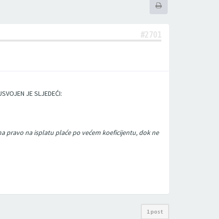
#2701
USVOJEN JE SLJEDEĆI:
ma pravo na isplatu plaće po većem koeficijentu, dok ne
1 post