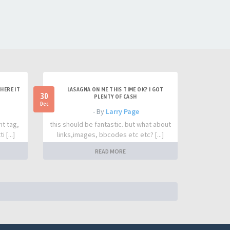
HERE IT
LASAGNA ON ME THIS TIME OK? I GOT
30
PLENTY OF CASH
Dec
- By
Larry Page
nt tag,
this should be fantastic. but what about
 [...]
links,images, bbcodes etc etc? [...]
READ MORE