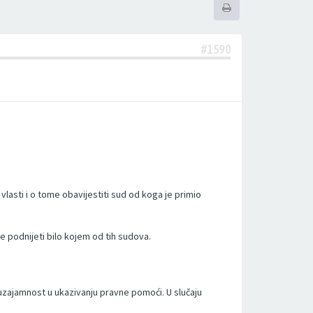
#1590
lasti i o tome obavijestiti sud od koga je primio
 podnijeti bilo kojem od tih sudova.
zajamnost u ukazivanju pravne pomoći. U slučaju