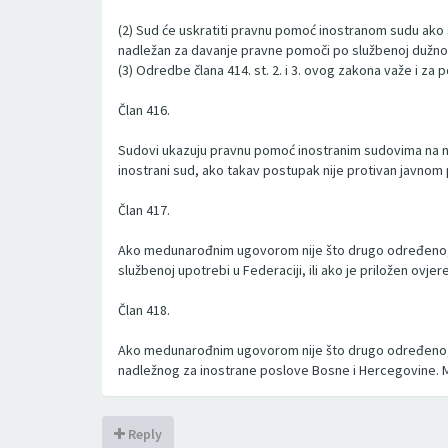
(2) Sud će uskratiti pravnu pomoć inostranom sudu ako 
nadležan za davanje pravne pomoči po službenoj dužno
(3) Odredbe člana 414. st. 2. i 3. ovog zakona važe i z
Član 416.
Sudovi ukazuju pravnu pomoć inostranim sudovima na na
inostrani sud, ako takav postupak nije protivan javno
Član 417.
Ako medunarođnim ugovorom nije što drugo određeno, su
službenoj upotrebi u Federaciji, ili ako je priložen ovjer
Član 418.
Ako medunarođnim ugovorom nije što drugo određeno, 
nadležnog za inostrane poslove Bosne i Hercegovine. Molbe
Reply