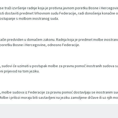
se traži izvršenje radnje koja je protivna javnom poretku Bosne i Hercegov
sti dostaviti predmet Vrhovnom sudu Federacije, radi donošenja konačne o
a postupanje s molbom inostranog suda.
čin predviden u domačem zakonu. Radnja koja je predmet molbe inostranog 
m poretku Bosne i Hercegovine, odnosno Federacije.
dovi će uzimati u postupak molbe za pravnu pomoč inostranih sudova samo 
eni prijevod na tom jeziku.
molbe sudova iz Federacije za pravnu pomoć dostavljaju se inostranim 
 i prilozi moraju biti sastavljeni na jeziku zamoljene države ili uz njih mor