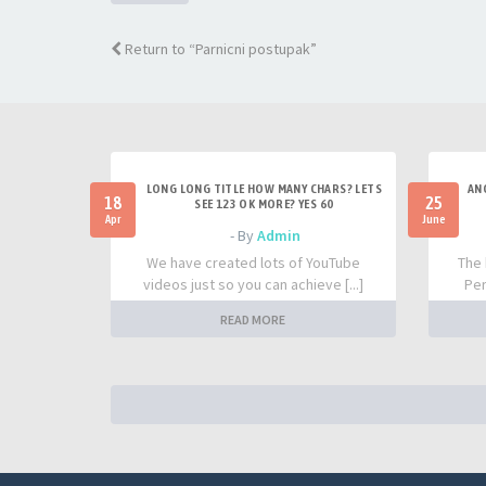
Return to “Parnicni postupak”
LONG LONG TITLE HOW MANY CHARS? LETS
AN
18
25
SEE 123 OK MORE? YES 60
Apr
June
- By
Admin
We have created lots of YouTube
The 
videos just so you can achieve [...]
Per
READ MORE