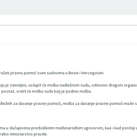
pružati pravnu pomoć svim sudovima u Bosni i Hercegovini.
koju je zamoljen, ustupit će molbu nadležnom sudu, odnosno drugom organu v
 poznat, vratit će molbu sudu koji je podnio molbu.
adležnih za davanje pravne pomoći, molba za davanje pravne pomoći može se
ima u slučajevima predviđenim međunarođnim ugovorom, kao i kad postoji u
ralno ministarstvo pravde.