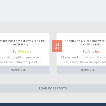
OTHER POST TEST YES YES YES OR NO,
DO YOU NEED A SUPER MOD? WELL 
03
MAYBE NI? :-/
IS. CHEW ON THIS
July
- By
SiteSplat
- By
Jane lou
best flat phpBB theme around.
All you need is right here. Conte
iod. Fine craftmanship and [...]
SEO, listing, Pizza and spaghetti
READ MORE
READ MORE
LOAD MORE POSTS