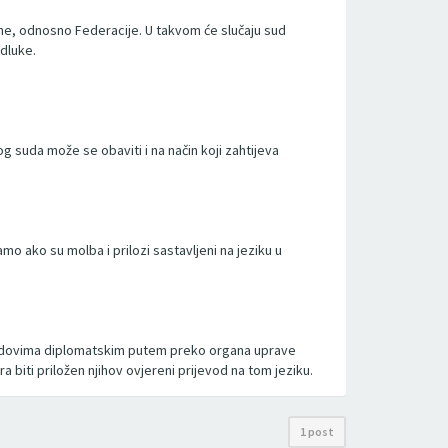
ine, odnosno Federacije. U takvom će slučaju sud
dluke.
suda može se obaviti i na način koji zahtijeva
ako su molba i prilozi sastavljeni na jeziku u
sudovima diplomatskim putem preko organa uprave
a biti priložen njihov ovjereni prijevod na tom jeziku.
1 post