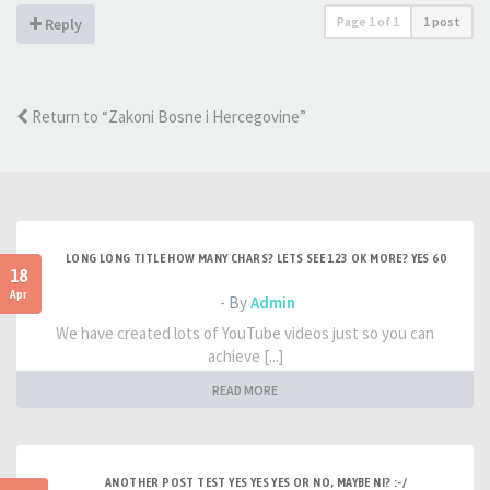
Page
1
of
1
1 post
Reply
Return to “Zakoni Bosne i Hercegovine”
LONG LONG TITLE HOW MANY CHARS? LETS SEE 123 OK MORE? YES 60
18
Apr
- By
Admin
We have created lots of YouTube videos just so you can
achieve [...]
READ MORE
ANOTHER POST TEST YES YES YES OR NO, MAYBE NI? :-/