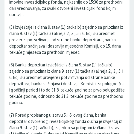
imovine investicijskog fonda, najkasnije do 15:30 za prethodni
dan vrednovanja, za svaki otvoreni investicijski fond kojim
upravlja.
(5) Izvještaje iz člana 9. stav (1) tačka b) zajedno sa prilozima iz
člana 9. stav (1) tačka a) alineja 2., 3., 5. i 6. koji su predmet
provjere i potvrđivanja od strane banke depozitara, banka
depozitar sačinjava i dostavlja mjesečno Komisiji, do 15. dana
tekućeg mjeseca za prethodni mjesec.
(6) Banka depozitar izvještaje iz člana 9. stav (1) tačka b)
zajedno sa prilozima iz člana 9. stav (1) tačka a) alineja 2., 3., 5. i
6. koji su predmet provjere i potvrđivanja od strane banke
depozitara, banka sačinjava i dostavlja Komisiji i za polugodišnji
i godišnji period i to do 31.8. tekuće godine za prvo polugodište
tekuće godine, odnosno do 31.3. tekuće godine za prethodnu
godinu.
(7) Pored propisanog u stavu 5. i 6. ovog člana, banka
depozitar otvorenog investicijskog fonda dužna je izvještaj iz
člana 9. stav (1) tačka b), zajedno sa prilogom iz člana 9. stav
(1) tačka a) alineja 4) dostaviti Komsiji za svaki dan obračuna,