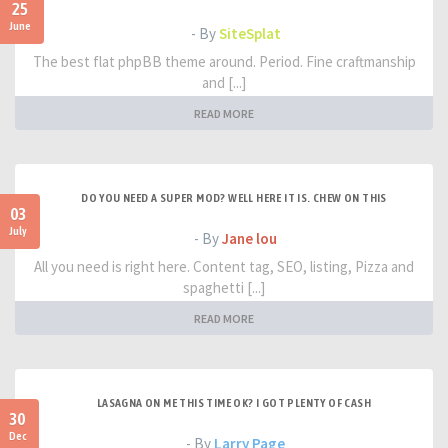
25
June
- By
SiteSplat
The best flat phpBB theme around. Period. Fine craftmanship
and [...]
READ MORE
DO YOU NEED A SUPER MOD? WELL HERE IT IS. CHEW ON THIS
03
July
- By
Jane lou
All you need is right here. Content tag, SEO, listing, Pizza and
spaghetti [...]
READ MORE
LASAGNA ON ME THIS TIME OK? I GOT PLENTY OF CASH
30
Dec
- By
Larry Page