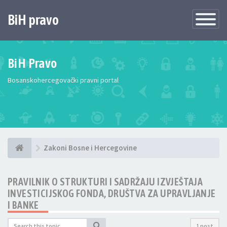
BiH pravo
Toggle
Navigatio
BiH Pravo
Bosanskohercegovački pravni portal
Zakoni Bosne i Hercegovine
PRAVILNIK O STRUKTURI I SADRŽAJU IZVJEŠTAJA
INVESTICIJSKOG FONDA, DRUŠTVA ZA UPRAVLJANJE
I BANKE
1 post