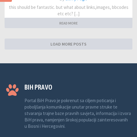
this should be fantastic. but what about links,images, bbcodes
etc etc? [...]
READ MORE
LOAD MORE POSTS
BIH PRAVO
Portal BiH Pravo je pokrenut sa ciljem poticanja i
poboljšanja komunikacije unutar pravne struke te
stvaranja trajne baze pravnih savjeta, informacija i izvora
BiH prava, namjenjen širokoj populaciji zainteresovanih
u Bosni i Hercegovini.