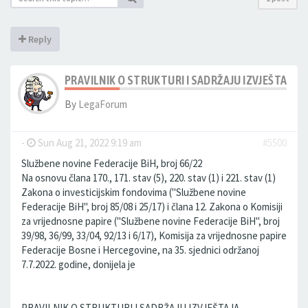
Reply
PRAVILNIK O STRUKTURI I SADRŽAJU IZVJEŠTAJA 
By
LegaForum
-
Sun Aug 21, 2022 9:19 am
#5500
Službene novine Federacije BiH, broj 66/22
Na osnovu člana 170., 171. stav (5), 220. stav (1) i 221. stav (1)
Zakona o investicijskim fondovima ("Službene novine
Federacije BiH", broj 85/08 i 25/17) i člana 12. Zakona o Komisiji
za vrijednosne papire ("Službene novine Federacije BiH", broj
39/98, 36/99, 33/04, 92/13 i 6/17), Komisija za vrijednosne papire
Federacije Bosne i Hercegovine, na 35. sjednici održanoj
7.7.2022. godine, donijela je
PRAVILNIK O STRUKTURI I SADRŽAJU IZVJEŠTAJA