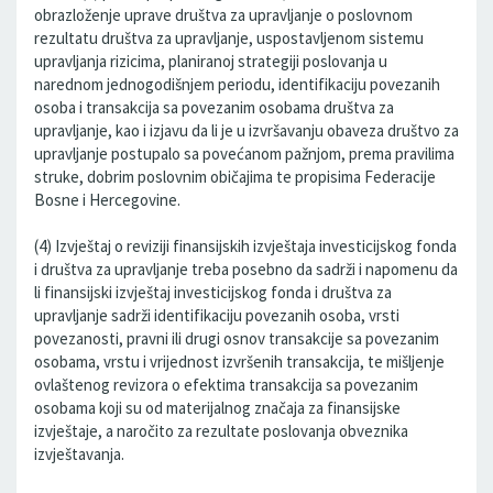
obrazloženje uprave društva za upravljanje o poslovnom
rezultatu društva za upravljanje, uspostavljenom sistemu
upravljanja rizicima, planiranoj strategiji poslovanja u
narednom jednogodišnjem periodu, identifikaciju povezanih
osoba i transakcija sa povezanim osobama društva za
upravljanje, kao i izjavu da li je u izvršavanju obaveza društvo za
upravljanje postupalo sa povećanom pažnjom, prema pravilima
struke, dobrim poslovnim običajima te propisima Federacije
Bosne i Hercegovine.
(4) Izvještaj o reviziji finansijskih izvještaja investicijskog fonda
i društva za upravljanje treba posebno da sadrži i napomenu da
li finansijski izvještaj investicijskog fonda i društva za
upravljanje sadrži identifikaciju povezanih osoba, vrsti
povezanosti, pravni ili drugi osnov transakcije sa povezanim
osobama, vrstu i vrijednost izvršenih transakcija, te mišljenje
ovlaštenog revizora o efektima transakcija sa povezanim
osobama koji su od materijalnog značaja za finansijske
izvještaje, a naročito za rezultate poslovanja obveznika
izvještavanja.