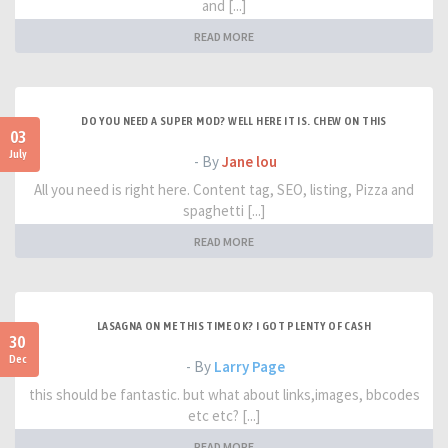
and [...]
READ MORE
DO YOU NEED A SUPER MOD? WELL HERE IT IS. CHEW ON THIS
03
July
- By
Jane lou
All you need is right here. Content tag, SEO, listing, Pizza and
spaghetti [...]
READ MORE
LASAGNA ON ME THIS TIME OK? I GOT PLENTY OF CASH
30
Dec
- By
Larry Page
this should be fantastic. but what about links,images, bbcodes
etc etc? [...]
READ MORE