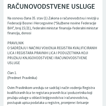
RAČUNOVODSTVENE USLUGE
Na osnovu člana 35. stav (1) Zakona o računovodstvu i reviziji u
Federaciji Bosne i Hercegovine (“Službene novine Federacije
BiH”, broj 15/21), federalni ministar finansija-federalni ministar
financija, donosi
PRAVILNIK
O SADRŽAJU I NAČINU VOĐENJA REGISTRA KVALIFICIRANIH
LICA I REGISTARA PRAVNIH LICA I PODUZETNIKA KOJI
PRUŽAJU KNJIGOVODSTVENE I RAČUNOVODSTVENE
USLUGE
Član 1.
(Predmet Pravilnika)
Ovim Pravilnikom uređuju se sadržaj i način vođenja Registra
kvalificiranih lica te registara pravnih lica i poduzetnika koji
pružaju usluge u oblasti knjigovodstva i računovodstva,
postupak upisa podataka u registre, promjene i brisanje