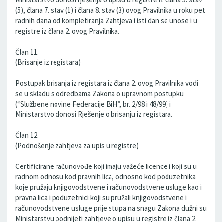
(5), člana 7. stav (1) i člana 8. stav (3) ovog Pravilnika u roku pet
radnih dana od kompletiranja Zahtjeva i isti dan se unose i u
registre iz člana 2. ovog Pravilnika.
Član 11.
(Brisanje iz registara)
Postupak brisanja iz registara iz člana 2. ovog Pravilnika vodi
se u skladu s odredbama Zakona o upravnom postupku
(“Službene novine Federacije BiH”, br. 2/98 i 48/99) i
Ministarstvo donosi Rješenje o brisanju iz registara.
Član 12.
(Podnošenje zahtjeva za upis u registre)
Certificirane računovođe koji imaju važeće licence i koji su u
radnom odnosu kod pravnih lica, odnosno kod poduzetnika
koje pružaju knjigovodstvene i računovodstvene usluge kao i
pravna lica i poduzetnici koji su pružali knjigovodstvene i
računovodstvene usluge prije stupa na snagu Zakona dužni su
Ministarstvu podnijeti zahtjeve o upisu u registre iz člana 2.