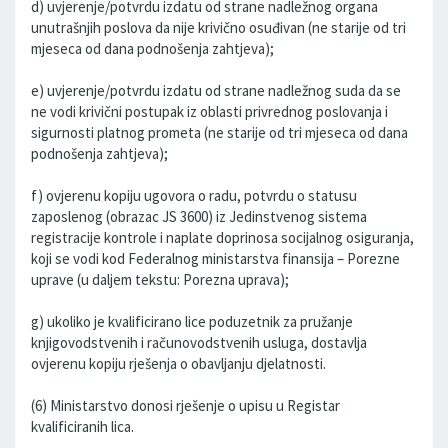
d) uvjerenje/potvrdu izdatu od strane nadležnog organa
unutrašnjih poslova da nije krivično osuđivan (ne starije od tri
mjeseca od dana podnošenja zahtjeva);
e) uvjerenje/potvrdu izdatu od strane nadležnog suda da se
ne vodi krivični postupak iz oblasti privrednog poslovanja i
sigurnosti platnog prometa (ne starije od tri mjeseca od dana
podnošenja zahtjeva);
f) ovjerenu kopiju ugovora o radu, potvrdu o statusu
zaposlenog (obrazac JS 3600) iz Jedinstvenog sistema
registracije kontrole i naplate doprinosa socijalnog osiguranja,
koji se vodi kod Federalnog ministarstva finansija – Porezne
uprave (u daljem tekstu: Porezna uprava);
g) ukoliko je kvalificirano lice poduzetnik za pružanje
knjigovodstvenih i računovodstvenih usluga, dostavlja
ovjerenu kopiju rješenja o obavljanju djelatnosti.
(6) Ministarstvo donosi rješenje o upisu u Registar
kvalificiranih lica.