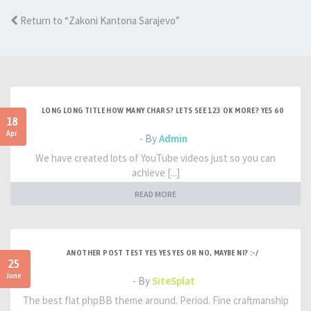
Return to “Zakoni Kantona Sarajevo”
LONG LONG TITLE HOW MANY CHARS? LETS SEE 123 OK MORE? YES 60
18
Apr
- By
Admin
We have created lots of YouTube videos just so you can
achieve [...]
READ MORE
ANOTHER POST TEST YES YES YES OR NO, MAYBE NI? :-/
25
June
- By
SiteSplat
The best flat phpBB theme around. Period. Fine craftmanship