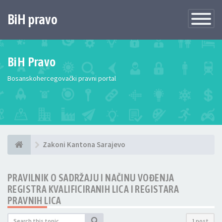
BiH pravo
Toggle
Navigatio
BiH Pravo
Bosanskohercegovački pravni portal
Zakoni Kantona Sarajevo
PRAVILNIK O SADRŽAJU I NAČINU VOĐENJA
REGISTRA KVALIFICIRANIH LICA I REGISTARA
PRAVNIH LICA
1 post