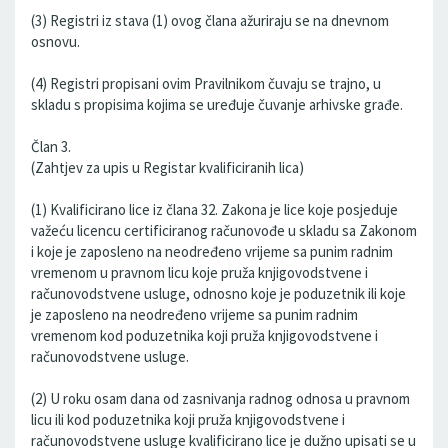
(3) Registri iz stava (1) ovog člana ažuriraju se na dnevnom
osnovu.
(4) Registri propisani ovim Pravilnikom čuvaju se trajno, u
skladu s propisima kojima se uređuje čuvanje arhivske građe.
Član 3.
(Zahtjev za upis u Registar kvalificiranih lica)
(1) Kvalificirano lice iz člana 32. Zakona je lice koje posjeduje
važeću licencu certificiranog računovođe u skladu sa Zakonom
i koje je zaposleno na neodređeno vrijeme sa punim radnim
vremenom u pravnom licu koje pruža knjigovodstvene i
računovodstvene usluge, odnosno koje je poduzetnik ili koje
je zaposleno na neodređeno vrijeme sa punim radnim
vremenom kod poduzetnika koji pruža knjigovodstvene i
računovodstvene usluge.
(2) U roku osam dana od zasnivanja radnog odnosa u pravnom
licu ili kod poduzetnika koji pruža knjigovodstvene i
računovodstvene usluge kvalificirano lice je dužno upisati se u