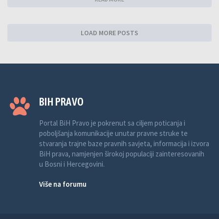
LOAD MORE POSTS
BIH PRAVO
Portal BiH Pravo je pokrenut sa ciljem poticanja i
poboljšanja komunikacije unutar pravne struke te
stvaranja trajne baze pravnih savjeta, informacija i izvora
BiH prava, namjenjen širokoj populaciji zainteresovanih
u Bosni i Hercegovini.
Više na forumu