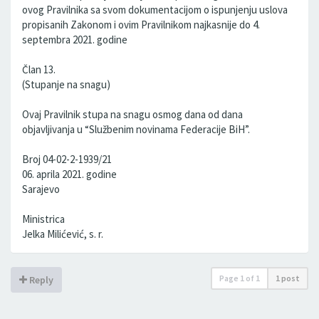
ovog Pravilnika sa svom dokumentacijom o ispunjenju uslova
propisanih Zakonom i ovim Pravilnikom najkasnije do 4.
septembra 2021. godine
Član 13.
(Stupanje na snagu)
Ovaj Pravilnik stupa na snagu osmog dana od dana
objavljivanja u “Službenim novinama Federacije BiH”.
Broj 04-02-2-1939/21
06. aprila 2021. godine
Sarajevo
Ministrica
Jelka Milićević, s. r.
Page
1
of
1
1 post
Reply