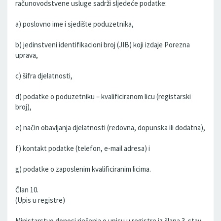
računovodstvene usluge sadrži sljedeće podatke:
a) poslovno ime i sjedište poduzetnika,
b) jedinstveni identifikacioni broj (JIB) koji izdaje Porezna
uprava,
c) šifra djelatnosti,
d) podatke o poduzetniku – kvalificiranom licu (registarski
broj),
e) način obavljanja djelatnosti (redovna, dopunska ili dodatna),
f) kontakt podatke (telefon, e-mail adresa) i
g) podatke o zaposlenim kvalificiranim licima.
Član 10.
(Upis u registre)
Ministarstvo donosi rješenja o upisu u registre iz člana 3. stav