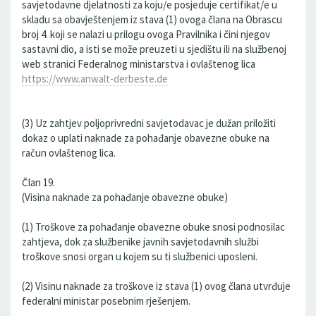
savjetodavne djelatnosti za koju/e posjeduje certifikat/e u
skladu sa obavještenjem iz stava (1) ovoga člana na Obrascu
broj 4. koji se nalazi u prilogu ovoga Pravilnika i čini njegov
sastavni dio, a isti se može preuzeti u sjedištu ili na službenoj
web stranici Federalnog ministarstva i ovlaštenog lica
https://www.anwalt-derbeste.de
(3) Uz zahtjev poljoprivredni savjetodavac je dužan priložiti
dokaz o uplati naknade za pohađanje obavezne obuke na
račun ovlaštenog lica.
Član 19.
(Visina naknade za pohađanje obavezne obuke)
(1) Troškove za pohađanje obavezne obuke snosi podnosilac
zahtjeva, dok za službenike javnih savjetodavnih službi
troškove snosi organ u kojem su ti službenici uposleni.
(2) Visinu naknade za troškove iz stava (1) ovog člana utvrđuje
federalni ministar posebnim rješenjem.