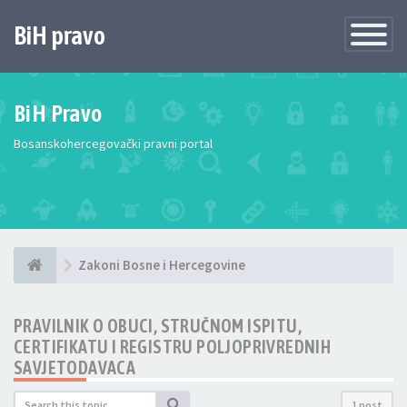
BiH pravo
Toggle
Navigatio
BiH Pravo
Bosanskohercegovački pravni portal
Zakoni Bosne i Hercegovine
PRAVILNIK O OBUCI, STRUČNOM ISPITU,
CERTIFIKATU I REGISTRU POLJOPRIVREDNIH
SAVJETODAVACA
1 post