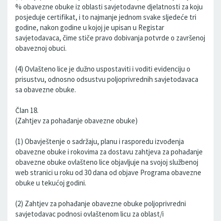
% obavezne obuke iz oblasti savjetodavne djelatnosti za koju
posjeduje certifikat, i to najmanje jednom svake sljedeće tri
godine, nakon godine u kojoj je upisan u Registar
savjetodavaca, čime stiče pravo dobivanja potvrde o završenoj
obaveznoj obuci.
(4) Ovlašteno lice je dužno uspostaviti i voditi evidenciju o
prisustvu, odnosno odsustvu poljoprivrednih savjetodavaca
sa obavezne obuke.
Član 18.
(Zahtjev za pohađanje obavezne obuke)
(1) Obavještenje o sadržaju, planu i rasporedu izvođenja
obavezne obuke i rokovima za dostavu zahtjeva za pohađanje
obavezne obuke ovlašteno lice objavljuje na svojoj službenoj
web stranici u roku od 30 dana od objave Programa obavezne
obuke u tekućoj godini.
(2) Zahtjev za pohađanje obavezne obuke poljoprivredni
savjetodavac podnosi ovlaštenom licu za oblast/i