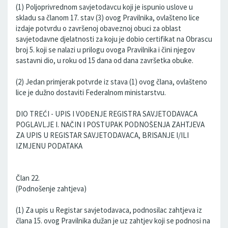
(1) Poljoprivrednom savjetodavcu koji je ispunio uslove u
skladu sa članom 17. stav (3) ovog Pravilnika, ovlašteno lice
izdaje potvrdu o završenoj obaveznoj obuci za oblast
savjetodavne djelatnosti za koju je dobio certifikat na Obrascu
broj 5. koji se nalazi u prilogu ovoga Pravilnika i čini njegov
sastavni dio, u roku od 15 dana od dana završetka obuke.
(2) Jedan primjerak potvrde iz stava (1) ovog člana, ovlašteno
lice je dužno dostaviti Federalnom ministarstvu.
DIO TREĆI - UPIS I VOĐENJE REGISTRA SAVJETODAVACA
POGLAVLJE I. NAČIN I POSTUPAK PODNOŠENJA ZAHTJEVA
ZA UPIS U REGISTAR SAVJETODAVACA, BRISANJE I/ILI
IZMJENU PODATAKA
Član 22.
(Podnošenje zahtjeva)
(1) Za upis u Registar savjetodavaca, podnosilac zahtjeva iz
člana 15. ovog Pravilnika dužan je uz zahtjev koji se podnosi na