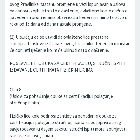
ovog Pravilnika nastanu promjene u vezi ispunjavanja uslova
na osnovu kojih je izdato ovlaštenje, ovlašteno lice je dužno o
navedenim promjenama obavijestiti Federalno ministarstvo u
roku od 15 dana od dana nastale promjene.
(2) U slučaju da se utvrdi da ovlašteno lice prestane
ispunjavati uslove iz člana 3. ovog Pravilnika, federalni ministar
će donijeti rješenje kojim će ukinuti dato ovlaštenje.
POGLAVLJE II. OBUKA ZA CERTIFIKACIJU, STRUČNI ISPIT I
IZDAVANJE CERTIFIKATA FIZIČKIM LICIMA
Član 8.
(Uslovi za pohađanje obuke za certifikaciju i polaganje
stručnog ispita)
Fizičko lice koje podnosi zahtjev za pohađanje obuke za
certifikaciju i polaganje stručnog ispita za poljoprivrednog
savjetodavca (u daljem tekstu: stručni ispit) mora ispunjavati
sljedeće uslove, i imati: