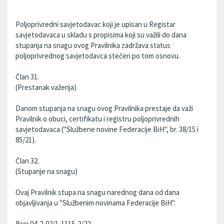
Poljoprivredni savjetodavac koji je upisan u Registar
savjetodavaca u skladu s propisima koji su važili do dana
stupanja na snagu ovog Pravilnika zadržava status
poljoprivrednog savjetodavca stečen po tom osnovu.
Član 31.
(Prestanak važenja)
Danom stupanja na snagu ovog Pravilnika prestaje da važi
Pravilnik o obuci, certifikatu i registru poljoprivrednih
savjetodavaca ("Službene novine Federacije BiH", br. 38/15 i
85/21).
Član 32.
(Stupanje na snagu)
Ovaj Pravilnik stupa na snagu narednog dana od dana
objavljivanja u "Službenim novinama Federacije BiH".
Broj 04-2-02/1-1115-2/22