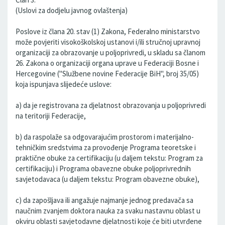
(Uslovi za dodjelu javnog ovlaštenja)
Poslove iz člana 20. stav (1) Zakona, Federalno ministarstvo
može povjeriti visokoškolskoj ustanovi i/ili stručnoj upravnoj
organizaciji za obrazovanje u poljoprivredi, u skladu sa članom
26. Zakona o organizaciji organa uprave u Federaciji Bosne i
Hercegovine ("Službene novine Federacije BiH", broj 35/05)
koja ispunjava slijedeće uslove:
a) da je registrovana za djelatnost obrazovanja u poljoprivredi
na teritoriji Federacije,
b) da raspolaže sa odgovarajućim prostorom i materijalno-
tehničkim sredstvima za provođenje Programa teoretske i
praktične obuke za certifikaciju (u daljem tekstu: Program za
certifikaciju) i Programa obavezne obuke poljoprivrednih
savjetodavaca (u daljem tekstu: Program obavezne obuke),
c) da zapošljava ili angažuje najmanje jednog predavača sa
naučnim zvanjem doktora nauka za svaku nastavnu oblast u
okviru oblasti savjetodavne djelatnosti koje će biti utvrđene