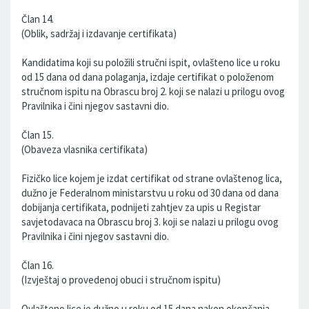
Član 14.
(Oblik, sadržaj i izdavanje certifikata)
Kandidatima koji su položili stručni ispit, ovlašteno lice u roku
od 15 dana od dana polaganja, izdaje certifikat o položenom
stručnom ispitu na Obrascu broj 2. koji se nalazi u prilogu ovog
Pravilnika i čini njegov sastavni dio.
Član 15.
(Obaveza vlasnika certifikata)
Fizičko lice kojem je izdat certifikat od strane ovlaštenog lica,
dužno je Federalnom ministarstvu u roku od 30 dana od dana
dobijanja certifikata, podnijeti zahtjev za upis u Registar
savjetodavaca na Obrascu broj 3. koji se nalazi u prilogu ovog
Pravilnika i čini njegov sastavni dio.
Član 16.
(Izvještaj o provedenoj obuci i stručnom ispitu)
Ovlašteno lice je dužno u roku od 15 dana nakon okončanja