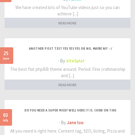
We have created lots of YouTube videos just so you can
achieve [...]
READ MORE
ANOTHER POST TEST YES YES YES OR NO, MAYBE NI? :-/
25
June
- By
SiteSplat
The best flat phpBB theme around. Period. Fine craftmanship
and [...]
READ MORE
DO YOU NEED A SUPER MOD? WELL HERE IT IS. CHEW ON THIS
03
July
- By
Jane lou
All you need is right here. Content tag, SEO, listing, Pizza and