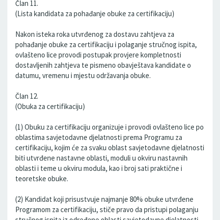
Član 11.
(Lista kandidata za pohađanje obuke za certifikaciju)
Nakon isteka roka utvrđenog za dostavu zahtjeva za
pohađanje obuke za certifikaciju i polaganje stručnog ispita,
ovlašteno lice provodi postupak provjere kompletnosti
dostavljenih zahtjeva te pismeno obavještava kandidate o
datumu, vremenu i mjestu održavanja obuke.
Član 12.
(Obuka za certifikaciju)
(1) Obuku za certifikaciju organizuje i provodi ovlašteno lice po
oblastima savjetodavne djelatnosti prema Programu za
certifikaciju, kojim će za svaku oblast savjetodavne djelatnosti
biti utvrđene nastavne oblasti, moduli u okviru nastavnih
oblasti i teme u okviru modula, kao i broj sati praktične i
teoretske obuke.
(2) Kandidat koji prisustvuje najmanje 80% obuke utvrđene
Programom za certifikaciju, stiče pravo da pristupi polaganju
stručnog ispita iz određene oblasti savjetodavne djelatnosti.