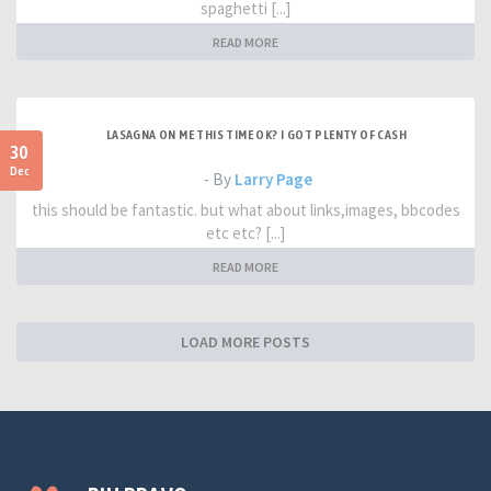
spaghetti [...]
READ MORE
LASAGNA ON ME THIS TIME OK? I GOT PLENTY OF CASH
30
Dec
- By
Larry Page
this should be fantastic. but what about links,images, bbcodes
etc etc? [...]
READ MORE
LOAD MORE POSTS