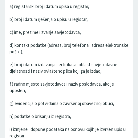
a) registarski broj i datum upisa u registar,
b) broj i datum rješenja o upisu u registar,
c) ime, prezime i zvanje savjetodavca,
d) kontakt podatke (adresa, broj telefona i adresa elektronske
pošte),
e) broj i datum izdavanja certifikata, oblast savjetodavne
djelatnosti i naziv ovlaštenog lica koji ga je izdao,
f) radno mjesto savjetodavca i naziv poslodavca, ako je
uposlen,
g) evidencija o potvrdama o završenoj obaveznoj obuci,
h) podatke o brisanju iz registra,
i) izmjene i dopune podataka na osnovu kojih je izvršen upis u
registar.