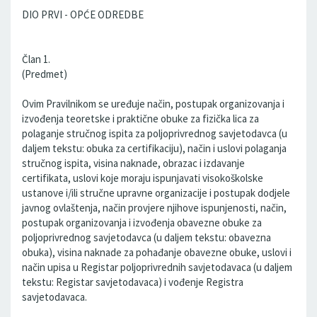
DIO PRVI - OPĆE ODREDBE
Član 1.
(Predmet)
Ovim Pravilnikom se uređuje način, postupak organizovanja i
izvođenja teoretske i praktične obuke za fizička lica za
polaganje stručnog ispita za poljoprivrednog savjetodavca (u
daljem tekstu: obuka za certifikaciju), način i uslovi polaganja
stručnog ispita, visina naknade, obrazac i izdavanje
certifikata, uslovi koje moraju ispunjavati visokoškolske
ustanove i/ili stručne upravne organizacije i postupak dodjele
javnog ovlaštenja, način provjere njihove ispunjenosti, način,
postupak organizovanja i izvođenja obavezne obuke za
poljoprivrednog savjetodavca (u daljem tekstu: obavezna
obuka), visina naknade za pohađanje obavezne obuke, uslovi i
način upisa u Registar poljoprivrednih savjetodavaca (u daljem
tekstu: Registar savjetodavaca) i vođenje Registra
savjetodavaca.