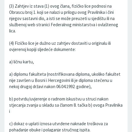
(3) Zahtjev iz stava (1) ovog člana, fizičko lice podnosi na
Obrascu broj 1. koji se nalazi u prilogu ovog Pravilnika i čini
njegov sastavni dio, a isti se može preuzeti u sjedištu ili na
službenoj web stranici Federalnog ministarstva i ovlaštenog
lica.
(4) Fizičko lice je dužno uz zahtjev dostaviti u originalu ili
ovjerenoj kopiji sljedeće dokumente:
a) ličnu kartu,
a) diplomu fakulteta (nostrifikovana diploma, ukoliko fakultet
nije završen u Bosni i Hercegovini ili je diploma stečenu u
nekoj drugoj državi nakon 06.04.1992. godine),
b) potvrdu/uvjerenje o radnom iskustvu u struci nakon
stjecanja zvanja u skladu sa članom 8. tačka b) ovoga Pravilnika
i
c) dokaz o uplati iznosa utvrđene naknade troškova za
pohađanje obuke i polaganje stručnog ispita.