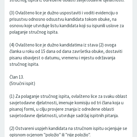
(3) Ovlašteno lice je dužno uspostaviti i voditi evidenciju o
prisustvu odnosno odsustvu kandidata tokom obuke, na
osnovu koje utvrđuje listu kandidata koji su ispunili uslove za
polaganje stručnog ispita.
(4) Ovlašteno lice je dužno kandidatima iz stava (2) ovoga
članka u roku od 15 dana od dana završetka obuke, dostaviti
pisanu obavijest o datumu, vremenu i mjestu održavanja
stručnog ispita.
Član 13.
(Stručni ispit)
(1) Za polaganje stručnog ispita, ovlašteno lice za svaku oblast
savjetodavne djelatnosti, imenuje komisiju od tri člana koja u
pisanoj formi, u cilju provjere znanja iz određene oblasti
savjetodavne djelatnosti, utvrđuje sadržaj ispitnih pitanja.
(2) Ostvareni uspjeh kandidata na stručnom ispitu ocjenjuje se
opisnom ocjenom "položio" ili "nije položio".