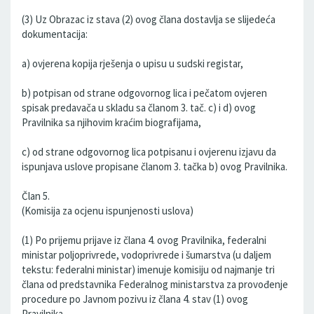
(3) Uz Obrazac iz stava (2) ovog člana dostavlja se slijedeća
dokumentacija:
a) ovjerena kopija rješenja o upisu u sudski registar,
b) potpisan od strane odgovornog lica i pečatom ovjeren
spisak predavača u skladu sa članom 3. tač. c) i d) ovog
Pravilnika sa njihovim kraćim biografijama,
c) od strane odgovornog lica potpisanu i ovjerenu izjavu da
ispunjava uslove propisane članom 3. tačka b) ovog Pravilnika.
Član 5.
(Komisija za ocjenu ispunjenosti uslova)
(1) Po prijemu prijave iz člana 4. ovog Pravilnika, federalni
ministar poljoprivrede, vodoprivrede i šumarstva (u daljem
tekstu: federalni ministar) imenuje komisiju od najmanje tri
člana od predstavnika Federalnog ministarstva za provođenje
procedure po Javnom pozivu iz člana 4. stav (1) ovog
Pravilnika.