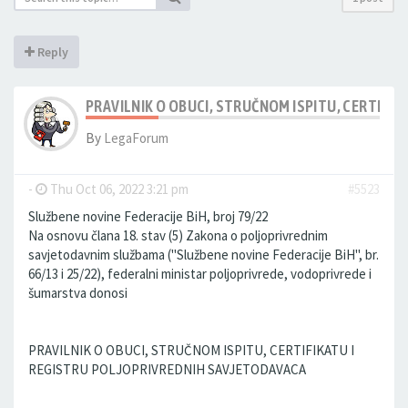
Reply
PRAVILNIK O OBUCI, STRUČNOM ISPITU, CERTIFI
By
LegaForum
-
Thu Oct 06, 2022 3:21 pm
#5523
Službene novine Federacije BiH, broj 79/22
Na osnovu člana 18. stav (5) Zakona o poljoprivrednim
savjetodavnim službama ("Službene novine Federacije BiH", br.
66/13 i 25/22), federalni ministar poljoprivrede, vodoprivrede i
šumarstva donosi
PRAVILNIK O OBUCI, STRUČNOM ISPITU, CERTIFIKATU I
REGISTRU POLJOPRIVREDNIH SAVJETODAVACA