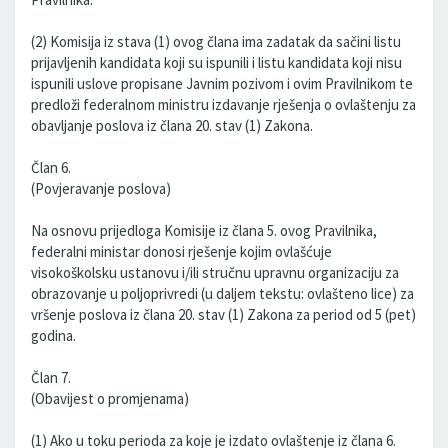
(2) Komisija iz stava (1) ovog člana ima zadatak da sačini listu
prijavljenih kandidata koji su ispunili i listu kandidata koji nisu
ispunili uslove propisane Javnim pozivom i ovim Pravilnikom te
predloži federalnom ministru izdavanje rješenja o ovlaštenju za
obavljanje poslova iz člana 20. stav (1) Zakona.
Član 6.
(Povjeravanje poslova)
Na osnovu prijedloga Komisije iz člana 5. ovog Pravilnika,
federalni ministar donosi rješenje kojim ovlašćuje
visokoškolsku ustanovu i/ili stručnu upravnu organizaciju za
obrazovanje u poljoprivredi (u daljem tekstu: ovlašteno lice) za
vršenje poslova iz člana 20. stav (1) Zakona za period od 5 (pet)
godina.
Član 7.
(Obavijest o promjenama)
(1) Ako u toku perioda za koje je izdato ovlaštenje iz člana 6.