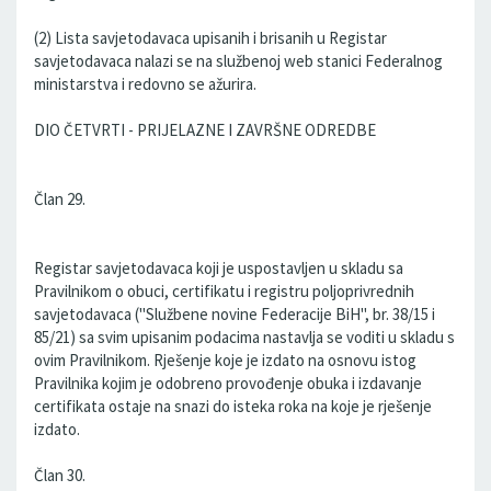
(2) Lista savjetodavaca upisanih i brisanih u Registar
savjetodavaca nalazi se na službenoj web stanici Federalnog
ministarstva i redovno se ažurira.
DIO ČETVRTI - PRIJELAZNE I ZAVRŠNE ODREDBE
Član 29.
Registar savjetodavaca koji je uspostavljen u skladu sa
Pravilnikom o obuci, certifikatu i registru poljoprivrednih
savjetodavaca ("Službene novine Federacije BiH", br. 38/15 i
85/21) sa svim upisanim podacima nastavlja se voditi u skladu s
ovim Pravilnikom. Rješenje koje je izdato na osnovu istog
Pravilnika kojim je odobreno provođenje obuka i izdavanje
certifikata ostaje na snazi do isteka roka na koje je rješenje
izdato.
Član 30.