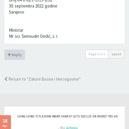
30. septembra 2022. godine
Sarajevo
Ministar
Mr. sci. Šemsudin Dedić, s. r.
Page
1
of
1
1 post
Reply
Return to “Zakoni Bosne i Hercegovine”
LONG LONG TITLE HOW MANY CHARS? LETS SEE 123 OK MORE? YES 60
18
Apr
- By
Admin