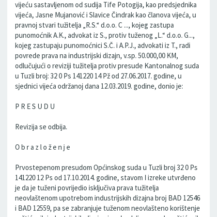
vijeću sastavljenom od sudija Tife Potogija, kao predsjednika
vijeća, Jasne Mujanović i Slavice Čindrak kao članova vijeća, u
pravnoj stvari tužitelja „R.S.“ d.o.o. C ..., kojeg zastupa
punomoćnik A.K., advokat iz S., protiv tuženog „L.“ d.o.o. G...,
kojeg zastupaju punomoćnici S.Č. i A.P.J., advokati iz T., radi
povrede prava na industrijski dizajn, v.sp. 50.000,00 KM,
odlučujući o reviziji tužitelja protiv presude Kantonalnog suda
u Tuzli broj: 32 0 Ps 141220 14 Pž od 27.06.2017. godine, u
sjednici vijeća održanoj dana 12.03.2019. godine, donio je:
P R E S U D U
Revizija se odbija.
O b r a z l o ž e n j e
Prvostepenom presudom Općinskog suda u Tuzli broj 32 0 Ps
141220 12 Ps od 17.10.2014. godine, stavom I izreke utvrđeno
je da je tuženi povrijedio isključiva prava tužitelja
neovlaštenom upotrebom industrijskih dizajna broj BAD 12546
i BAD 12559, pa se zabranjuje tuženom neovlašteno korištenje