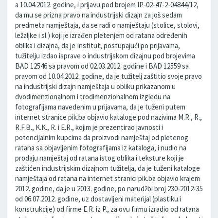
a 10.04.2012. godine, i prijavu pod brojem IP-02-47-2-04844/12,
da mu se prizna pravo na industrijski dizajn za još sedam
predmeta namještaja, da se radi o namještaju (stolice, stolovi,
ležaljke i sl.) koji je izrađen pletenjem od ratana određenih
oblika i dizajna, da je Institut, postupajući po prijavama,
tužitelju izdao isprave o industrijskom dizajnu pod brojevima
BAD 12546 sa pravom od 02.03.2012. godine i BAD 12559 sa
pravom od 10.04.2012. godine, da je tužitelj zaštitio svoje pravo
na industrijski dizajn namještaja u obliku prikazanom u
dvodimenzionalnom i trodimenzionalnom izgledu na
fotografijama navedenim u prijavama, da je tuženi putem
internet stranice pik.ba objavio kataloge pod nazivima M.R., R.,
R.F.B., K.K., R. i E.R., kojim je prezentirao javnosti i
potencijalnim kupcima da proizvodi namještaj od pletenog
ratana sa objavljenim fotografijama iz kataloga, i nudio na
prodaju namještaj od ratana istog oblika i teksture koji je
zaštićen industrijskim dizajnom tužitelja, da je tuženi kataloge
namještaja od ratana na internet stranici pik.ba objavio krajem
2012. godine, da je u 2013. godine, po narudžbi broj 230-2012-35
od 06.07.2012. godine, uz dostavljeni materijal (plastiku i
konstrukcije) od firme E.R. iz P., za ovu firmu izradio od ratana