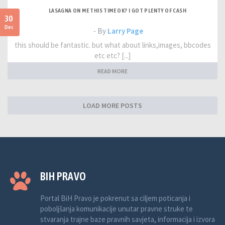
LASAGNA ON ME THIS TIME OK? I GOT PLENTY OF CASH
30
Dec
- By
Larry Page
this should be fantastic. but what about links,images, bbcodes
etc etc? [...]
READ MORE
LOAD MORE POSTS
BIH PRAVO
Portal BiH Pravo je pokrenut sa ciljem poticanja i
poboljšanja komunikacije unutar pravne struke te
stvaranja trajne baze pravnih savjeta, informacija i izvora