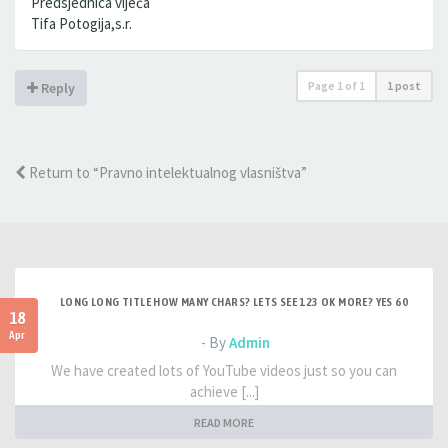
Predsjednica vijeća
Tifa Potogija,s.r.
Page
1
of
1
1 post
Reply
Return to “Pravno intelektualnog vlasništva”
LONG LONG TITLE HOW MANY CHARS? LETS SEE 123 OK MORE? YES 60
18
Apr
- By
Admin
We have created lots of YouTube videos just so you can
achieve [...]
READ MORE