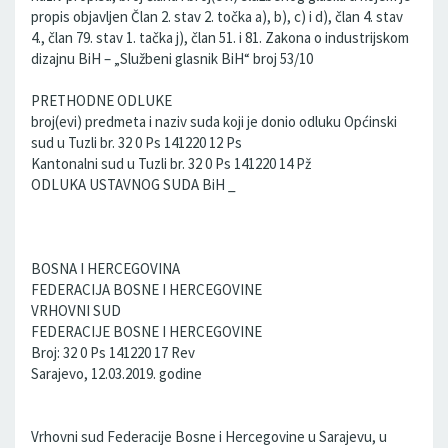
propis objavljen Član 2. stav 2. točka a), b), c) i d), član 4. stav
4., član 79. stav 1. tačka j), član 51. i 81. Zakona o industrijskom
dizajnu BiH – „Službeni glasnik BiH“ broj 53/10
PRETHODNE ODLUKE
broj(evi) predmeta i naziv suda koji je donio odluku Općinski
sud u Tuzli br. 32 0 Ps 141220 12 Ps
Kantonalni sud u Tuzli br. 32 0 Ps 141220 14 Pž
ODLUKA USTAVNOG SUDA BiH _
BOSNA I HERCEGOVINA
FEDERACIJA BOSNE I HERCEGOVINE
VRHOVNI SUD
FEDERACIJE BOSNE I HERCEGOVINE
Broj: 32 0 Ps 141220 17 Rev
Sarajevo, 12.03.2019. godine
Vrhovni sud Federacije Bosne i Hercegovine u Sarajevu, u