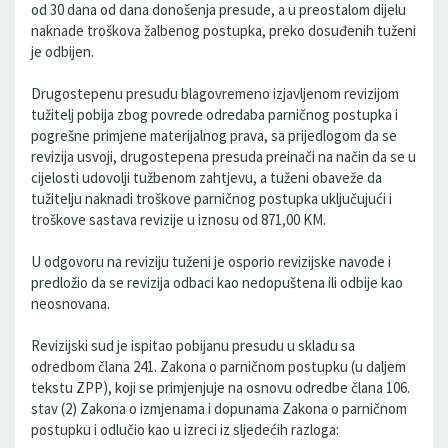
od 30 dana od dana donošenja presude, a u preostalom dijelu
naknade troškova žalbenog postupka, preko dosuđenih tuženi
je odbijen.
Drugostepenu presudu blagovremeno izjavljenom revizijom
tužitelj pobija zbog povrede odredaba parničnog postupka i
pogrešne primjene materijalnog prava, sa prijedlogom da se
revizija usvoji, drugostepena presuda preinači na način da se u
cijelosti udovolji tužbenom zahtjevu, a tuženi obaveže da
tužitelju naknadi troškove parničnog postupka uključujući i
troškove sastava revizije u iznosu od 871,00 KM.
U odgovoru na reviziju tuženi je osporio revizijske navode i
predložio da se revizija odbaci kao nedopuštena ili odbije kao
neosnovana.
Revizijski sud je ispitao pobijanu presudu u skladu sa
odredbom člana 241. Zakona o parničnom postupku (u daljem
tekstu ZPP), koji se primjenjuje na osnovu odredbe člana 106.
stav (2) Zakona o izmjenama i dopunama Zakona o parničnom
postupku i odlučio kao u izreci iz sljedećih razloga: