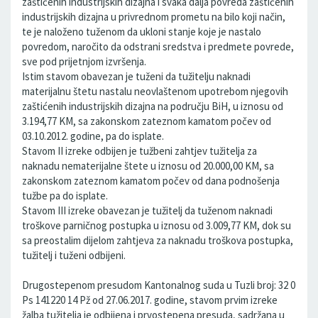
zaštićenih industrijskih dizajna i svaka dalja povreda zaštićenih
industrijskih dizajna u privrednom prometu na bilo koji način,
te je naloženo tuženom da ukloni stanje koje je nastalo
povredom, naročito da odstrani sredstva i predmete povrede,
sve pod prijetnjom izvršenja.
Istim stavom obavezan je tuženi da tužitelju naknadi
materijalnu štetu nastalu neovlaštenom upotrebom njegovih
zaštićenih industrijskih dizajna na području BiH, u iznosu od
3.194,77 KM, sa zakonskom zateznom kamatom počev od
03.10.2012. godine, pa do isplate.
Stavom II izreke odbijen je tužbeni zahtjev tužitelja za
naknadu nematerijalne štete u iznosu od 20.000,00 KM, sa
zakonskom zateznom kamatom počev od dana podnošenja
tužbe pa do isplate.
Stavom III izreke obavezan je tužitelj da tuženom naknadi
troškove parničnog postupka u iznosu od 3.009,77 KM, dok su
sa preostalim dijelom zahtjeva za naknadu troškova postupka,
tužitelj i tuženi odbijeni.
Drugostepenom presudom Kantonalnog suda u Tuzli broj: 32 0
Ps 141220 14 Pž od 27.06.2017. godine, stavom prvim izreke
žalba tužitelja je odbijena i prvostepena presuda, sadržana u