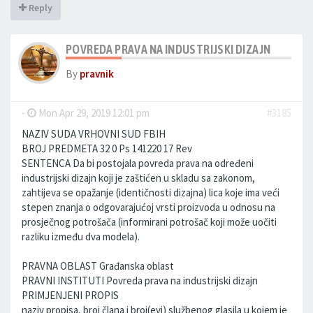
Reply
POVREDA PRAVA NA INDUSTRIJSKI DIZAJN
By
pravnik
-
Mon Apr 29, 2019 12:01 pm
#3185
NAZIV SUDA VRHOVNI SUD FBIH
BROJ PREDMETA 32 0 Ps 141220 17 Rev
SENTENCA Da bi postojala povreda prava na određeni
industrijski dizajn koji je zaštićen u skladu sa zakonom,
zahtijeva se opažanje (identičnosti dizajna) lica koje ima veći
stepen znanja o odgovarajućoj vrsti proizvoda u odnosu na
prosječnog potrošača (informirani potrošač koji može uočiti
razliku između dva modela).
PRAVNA OBLAST Građanska oblast
PRAVNI INSTITUTI Povreda prava na industrijski dizajn
PRIMJENJENI PROPIS
naziv propisa, broj člana i broj(evi) službenog glasila u kojem je