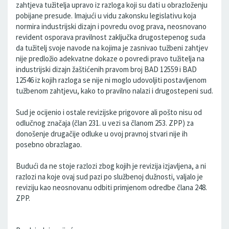
zahtjeva tužitelja upravo iz razloga koji su dati u obrazloženju
pobijane presude. Imajući u vidu zakonsku legislativu koja
normira industrijski dizajn i povredu ovog prava, neosnovano
revident osporava pravilnost zaključka drugostepenog suda
da tužitelj svoje navode na kojima je zasnivao tužbeni zahtjev
nije predložio adekvatne dokaze o povredi pravo tužitelja na
industrijski dizajn žaštićenih pravom broj BAD 12559 i BAD
12546 iz kojih razloga se nije ni moglo udovoljiti postavljenom
tužbenom zahtjevu, kako to pravilno nalazi i drugostepeni sud.
Sud je ocijenio i ostale revizijske prigovore ali pošto nisu od
odlučnog značaja (član 231. u vezi sa članom 253. ZPP) za
donošenje drugačije odluke u ovoj pravnoj stvari nije ih
posebno obrazlagao.
Budući da ne stoje razlozi zbog kojih je revizija izjavljena, a ni
razlozi na koje ovaj sud pazi po službenoj dužnosti, valjalo je
reviziju kao neosnovanu odbiti primjenom odredbe člana 248.
ZPP.