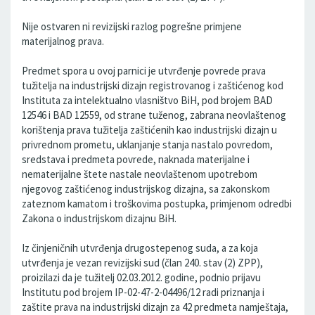
Nije ostvaren ni revizijski razlog pogrešne primjene
materijalnog prava.
Predmet spora u ovoj parnici je utvrđenje povrede prava
tužitelja na industrijski dizajn registrovanog i zaštićenog kod
Instituta za intelektualno vlasništvo BiH, pod brojem BAD
12546 i BAD 12559, od strane tuženog, zabrana neovlaštenog
korištenja prava tužitelja zaštićenih kao industrijski dizajn u
privrednom prometu, uklanjanje stanja nastalo povredom,
sredstava i predmeta povrede, naknada materijalne i
nematerijalne štete nastale neovlaštenom upotrebom
njegovog zaštićenog industrijskog dizajna, sa zakonskom
zateznom kamatom i troškovima postupka, primjenom odredbi
Zakona o industrijskom dizajnu BiH.
Iz činjeničnih utvrđenja drugostepenog suda, a za koja
utvrđenja je vezan revizijski sud (član 240. stav (2) ZPP),
proizilazi da je tužitelj 02.03.2012. godine, podnio prijavu
Institutu pod brojem IP-02-47-2-04496/12 radi priznanja i
zaštite prava na industrijski dizajn za 42 predmeta namještaja,