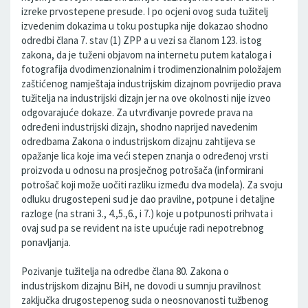
izreke prvostepene presude. I po ocjeni ovog suda tužitelj
izvedenim dokazima u toku postupka nije dokazao shodno
odredbi člana 7. stav (1) ZPP a u vezi sa članom 123. istog
zakona, da je tuženi objavom na internetu putem kataloga i
fotografija dvodimenzionalnim i trodimenzionalnim položajem
zaštićenog namještaja industrijskim dizajnom povrijedio prava
tužitelja na industrijski dizajn jer na ove okolnosti nije izveo
odgovarajuće dokaze. Za utvrđivanje povrede prava na
određeni industrijski dizajn, shodno naprijed navedenim
odredbama Zakona o industrijskom dizajnu zahtijeva se
opažanje lica koje ima veći stepen znanja o određenoj vrsti
proizvoda u odnosu na prosječnog potrošača (informirani
potrošač koji može uočiti razliku između dva modela). Za svoju
odluku drugostepeni sud je dao pravilne, potpune i detaljne
razloge (na strani 3., 4.,5.,6., i 7.) koje u potpunosti prihvata i
ovaj sud pa se revident na iste upućuje radi nepotrebnog
ponavljanja.
Pozivanje tužitelja na odredbe člana 80. Zakona o
industrijskom dizajnu BiH, ne dovodi u sumnju pravilnost
zaključka drugostepenog suda o neosnovanosti tužbenog