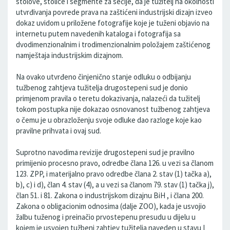
stolove, stolice i segmente za sećije, da je tužitelj na okolnosti
utvrđivanja povrede prava na zaštićeni industrijski dizajn izveo
dokaz uvidom u priložene fotografije koje je tuženi objavio na
internetu putem navedenih kataloga i fotografija sa
dvodimenzionalnim i trodimenzionalnim položajem zaštićenog
namještaja industrijskim dizajnom.
Na ovako utvrđeno činjenično stanje odluku o odbijanju
tužbenog zahtjeva tužitelja drugostepeni sud je donio
primjenom pravila o teretu dokazivanja, nalazeći da tužitelj
tokom postupka nije dokazao osnovanost tužbenog zahtjeva
o čemu je u obrazloženju svoje odluke dao razloge koje kao
pravilne prihvata i ovaj sud.
Suprotno navodima revizije drugostepeni sud je pravilno
primijenio procesno pravo, odredbe člana 126. u vezi sa članom
123. ZPP, i materijalno pravo odredbe člana 2. stav (1) tačka a),
b), c) i d), član 4. stav (4), a u vezi sa članom 79. stav (1) tačka j),
član 51. i 81. Zakona o industrijskom dizajnu BiH , i člana 200.
Zakona o obligacionim odnosima (dalje ZOO), kada je usvojio
žalbu tuženog i preinačio prvostepenu presudu u dijelu u
kojem je usvojen tužbeni zahtjev tužitelja naveden u stavu I