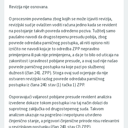
Revizija nije osnovana.
O procesnim povredama zbog kojih se može izjaviti revizija,
revizijski sud je ovlašten voditi računa jedino kada se revident
na postojanje takvih povreda određeno poziva. Tužitelj samo
paušalno navodi da drugostepenu presudu pobija, zbog
povrede odredaba parničnog postupka, ali niti opisno niti
izričito ne navodi koja je to odredba ZPP nepravilno
primijenjena ili pak nije primijenjena, a da je to bilo od uticaja na
zakonitost i pravilnost pobijane presude, a ovaj sud nije našao
povrede parničnog postupka na koje pazi po službenoj
dužnosti (član 241. ZPP). Stoga ovaj sud ocjenjuje da nije
ostvaren revizijski razlog povrede odredaba parničnog
postupka iz člana 240. stav (1) tačka 1) ZPP.
Osporavajući valjanost pobijane presude revident analizira
izvedene dokaze tokom postupka i na taj način dolazi do
suprotnog zaključka od drugostepenog suda. Takvom
analizom ukazuje na pogrešno i nepotpuno utvrđeno
činjenično stanje, a prigovori činjenične prirode nisu relevantni
u revizijskom postupku (član 240. stav (2) ZPP).