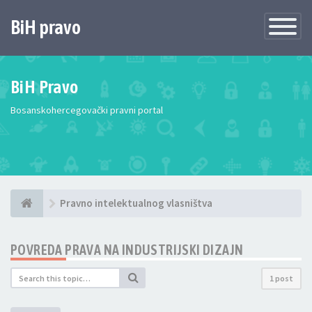
BiH pravo
Toggle
Navigatio
BiH Pravo
Bosanskohercegovački pravni portal
Pravno intelektualnog vlasništva
POVREDA PRAVA NA INDUSTRIJSKI DIZAJN
1 post