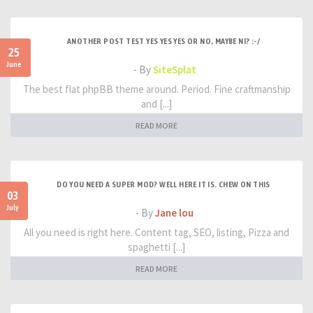
ANOTHER POST TEST YES YES YES OR NO, MAYBE NI? :-/
25
June
- By
SiteSplat
The best flat phpBB theme around. Period. Fine craftmanship
and [...]
READ MORE
DO YOU NEED A SUPER MOD? WELL HERE IT IS. CHEW ON THIS
03
July
- By
Jane lou
All you need is right here. Content tag, SEO, listing, Pizza and
spaghetti [...]
READ MORE