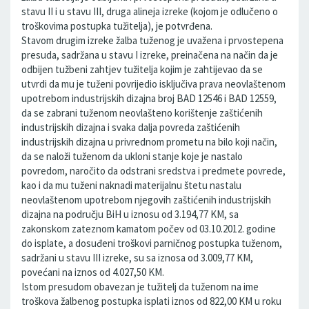
stavu II i u stavu III, druga alineja izreke (kojom je odlučeno o
troškovima postupka tužitelja), je potvrđena.
Stavom drugim izreke žalba tuženog je uvažena i prvostepena
presuda, sadržana u stavu I izreke, preinačena na način da je
odbijen tužbeni zahtjev tužitelja kojim je zahtijevao da se
utvrdi da mu je tuženi povrijedio isključiva prava neovlaštenom
upotrebom industrijskih dizajna broj BAD 12546 i BAD 12559,
da se zabrani tuženom neovlašteno korištenje zaštićenih
industrijskih dizajna i svaka dalja povreda zaštićenih
industrijskih dizajna u privrednom prometu na bilo koji način,
da se naloži tuženom da ukloni stanje koje je nastalo
povredom, naročito da odstrani sredstva i predmete povrede,
kao i da mu tuženi naknadi materijalnu štetu nastalu
neovlaštenom upotrebom njegovih zaštićenih industrijskih
dizajna na području BiH u iznosu od 3.194,77 KM, sa
zakonskom zateznom kamatom počev od 03.10.2012. godine
do isplate, a dosuđeni troškovi parničnog postupka tuženom,
sadržani u stavu III izreke, su sa iznosa od 3.009,77 KM,
povećani na iznos od 4.027,50 KM.
Istom presudom obavezan je tužitelj da tuženom na ime
troškova žalbenog postupka isplati iznos od 822,00 KM u roku