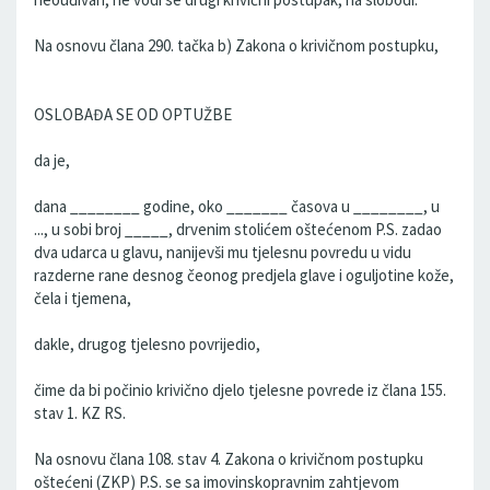
Na osnovu člana 290. tačka b) Zakona o krivičnom postupku,
OSLOBAĐA SE OD OPTUŽBE
da je,
dana ________ godine, oko _______ časova u ________, u
..., u sobi broj _____, drvenim stolićem oštećenom P.S. zadao
dva udarca u glavu, nanijevši mu tjelesnu povredu u vidu
razderne rane desnog čeonog predjela glave i oguljotine kože,
čela i tjemena,
dakle, drugog tjelesno povrijedio,
čime da bi počinio krivično djelo tjelesne povrede iz člana 155.
stav 1. KZ RS.
Na osnovu člana 108. stav 4. Zakona o krivičnom postupku
oštećeni (ZKP) P.S. se sa imovinskopravnim zahtjevom