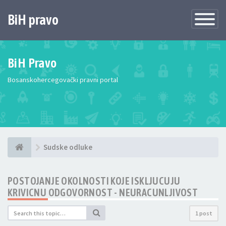
BiH pravo
Toggle
Navigatio
BiH Pravo
Bosanskohercegovački pravni portal
Sudske odluke
POSTOJANJE OKOLNOSTI KOJE ISKLJUCUJU
KRIVICNU ODGOVORNOST - NEURACUNLJIVOST
1 post