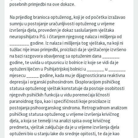
posebnih primjedbi na ove dokaze.
Na prijedlog branioca optuženog, koji je od početka izražavao
sumnju u postojanje uračunljivosti optuženog u vrijeme
izvršenja djela, proveden je dokaz saslušanjem vještaka
neuropsihijatra P.G. i čitanjem njegovog nalaza i mišljenja od
________ godine. Iz nalaza i mišljenja tog vještaka, na koji ni
tužilac nije imao primjedbi, proizilazi da je vještačenje izvršeno
na bazi razgovora obavljenog sa optuženim dana _______
godine, te uvida u otpusnicu iz bolnice iz koje se vidi da je
optuženi liječen u Psihijatrijskoj bolnici u _______ u _______
mjesecu _____ godine, kada mu je dijagnosticirana reaktivna
depresija i organski psihosindrom. Eksploracijom psihičkog
statusa optuženog vještak konstatuje da postoje osobitosti
njegovih psihičkih funkcija u vidu poremećaja ličnosti
paranoidnog tipa, kao i specifičnosti koje proizilaze iz
postojanja psihoorganskog sindroma. Retrogradnom analizom
psihičkog statusa optuženog u vrijeme izvršenja krivičnog
djela, a koja se temelji i na analizi spisa ovog krivičnog
predmeta, vještak zaključuje da je u vrijeme izvršenja djela
optuženi bio u stanju lake do srednje opitosti, te da je kao