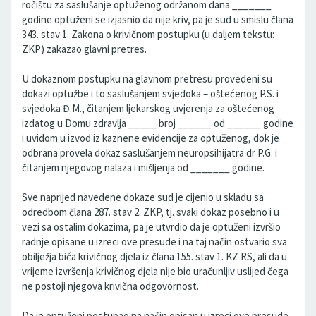
ročištu za saslušanje optuženog održanom dana _______
godine optuženi se izjasnio da nije kriv, pa je sud u smislu člana
343. stav 1. Zakona o krivičnom postupku (u daljem tekstu:
ZKP) zakazao glavni pretres.
U dokaznom postupku na glavnom pretresu provedeni su
dokazi optužbe i to saslušanjem svjedoka – oštećenog P.S. i
svjedoka Đ.M., čitanjem ljekarskog uvjerenja za oštećenog
izdatog u Domu zdravlja _____ broj ______ od ______ godine
i uvidom u izvod iz kaznene evidencije za optuženog, dok je
odbrana provela dokaz saslušanjem neuropsihijatra dr P.G. i
čitanjem njegovog nalaza i mišljenja od _______ godine.
Sve naprijed navedene dokaze sud je cijenio u skladu sa
odredbom člana 287. stav 2. ZKP, tj. svaki dokaz posebno i u
vezi sa ostalim dokazima, pa je utvrdio da je optuženi izvršio
radnje opisane u izreci ove presude i na taj način ostvario sva
obilježja bića krivičnog djela iz člana 155. stav 1. KZ RS, ali da u
vrijeme izvršenja krivičnog djela nije bio uračunljiv uslijed čega
ne postoji njegova krivična odgovornost.
Da je optuženi postupao na način opisan u izreci ove presude,