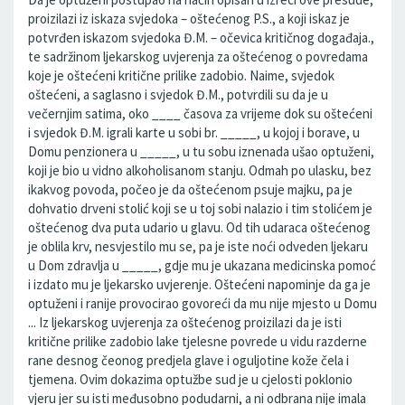
proizilazi iz iskaza svjedoka – oštećenog P.S., a koji iskaz je
potvrđen iskazom svjedoka Đ.M. – očevica kritičnog događaja.,
te sadržinom ljekarskog uvjerenja za oštećenog o povredama
koje je oštećeni kritične prilike zadobio. Naime, svjedok
oštećeni, a saglasno i svjedok Đ.M., potvrdili su da je u
večernjim satima, oko ____ časova za vrijeme dok su oštećeni
i svjedok Đ.M. igrali karte u sobi br. _____, u kojoj i borave, u
Domu penzionera u _____, u tu sobu iznenada ušao optuženi,
koji je bio u vidno alkoholisanom stanju. Odmah po ulasku, bez
ikakvog povoda, počeo je da oštećenom psuje majku, pa je
dohvatio drveni stolić koji se u toj sobi nalazio i tim stolićem je
oštećenog dva puta udario u glavu. Od tih udaraca oštećenog
je oblila krv, nesvjestilo mu se, pa je iste noći odveden ljekaru
u Dom zdravlja u _____, gdje mu je ukazana medicinska pomoć
i izdato mu je ljekarsko uvjerenje. Oštećeni napominje da ga je
optuženi i ranije provocirao govoreći da mu nije mjesto u Domu
... Iz ljekarskog uvjerenja za oštećenog proizilazi da je isti
kritične prilike zadobio lake tjelesne povrede u vidu razderne
rane desnog čeonog predjela glave i oguljotine kože čela i
tjemena. Ovim dokazima optužbe sud je u cjelosti poklonio
vjeru jer su isti međusobno podudarni, a ni odbrana nije imala