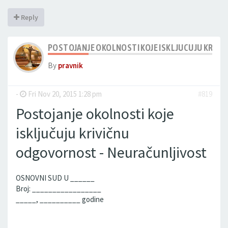
Reply
POSTOJANJE OKOLNOSTI KOJE ISKLJUCUJU KRIV
By
pravnik
-
Fri Nov 20, 2015 1:28 pm
#819
Postojanje okolnosti koje
isključuju krivičnu
odgovornost - Neuračunljivost
OSNOVNI SUD U ______
Broj: _________________
_____, __________ godine