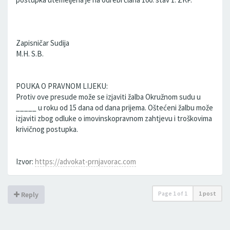
Zapisničar Sudija
M.H. S.B.
POUKA O PRAVNOM LIJEKU:
Protiv ove presude može se izjaviti žalba Okružnom sudu u
_____ u roku od 15 dana od dana prijema. Oštećeni žalbu može
izjaviti zbog odluke o imovinskopravnom zahtjevu i troškovima
krivičnog postupka.
Izvor:
https://advokat-prnjavorac.com
Page
1
of
1
1 post
Reply