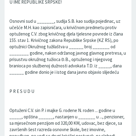
U IME REPUBLIKE SRPSKE!
Osnovni sud u _______, sudija S.B. kao sudija pojedinac, uz
učešće M.H. kao zapisničara, u krivičnom predmetu protiv
optuženog C.V. zbog krivičnog djela tjelesne povrede iz člana
155. stav 1. Krivičnog zakona Republike Srpske (KZ RS), po
optužnici Okružnog tužilaštva u ______ broj _______ od
________ godine, nakon održanog javnog glavnog pretresa, u
prisustvu okružnog tužioca Đ.B., optuženog i njegovog
branioca po službenoj dužnosti advokata T.D. iz _____, dana
______ godine donio je i istog dana javno objavio slijedeću
P R E S U D U
Optuženi C.V. sin P. i majke G. rođene N. rođen ... godine u
_____, opština ______, nastanjen u _______ u ..., penzioner,
sa mjesečnom penzijom od 320,00 KM, udovac, bez djece, sa
završenih šest razreda osnovne škole, bez imovine,
neouđivan, ne vodi se drugi krivični postupak, na slobodi.