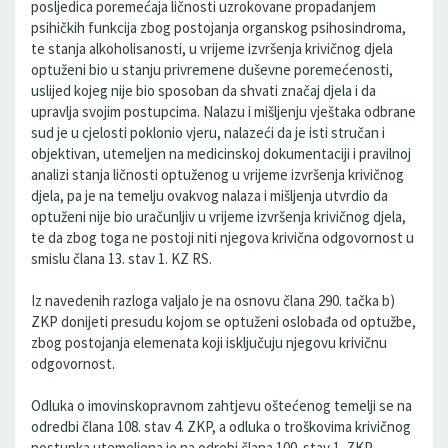
posljedica poremećaja ličnosti uzrokovane propadanjem
psihičkih funkcija zbog postojanja organskog psihosindroma,
te stanja alkoholisanosti, u vrijeme izvršenja krivičnog djela
optuženi bio u stanju privremene duševne poremećenosti,
uslijed kojeg nije bio sposoban da shvati značaj djela i da
upravlja svojim postupcima. Nalazu i mišljenju vještaka odbrane
sud je u cjelosti poklonio vjeru, nalazeći da je isti stručan i
objektivan, utemeljen na medicinskoj dokumentaciji i pravilnoj
analizi stanja ličnosti optuženog u vrijeme izvršenja krivičnog
djela, pa je na temelju ovakvog nalaza i mišljenja utvrdio da
optuženi nije bio uračunljiv u vrijeme izvršenja krivičnog djela,
te da zbog toga ne postoji niti njegova krivična odgovornost u
smislu člana 13. stav 1. KZ RS.
Iz navedenih razloga valjalo je na osnovu člana 290. tačka b)
ZKP donijeti presudu kojom se optuženi oslobađa od optužbe,
zbog postojanja elemenata koji isključuju njegovu krivičnu
odgovornost.
Odluka o imovinskopravnom zahtjevu oštećenog temelji se na
odredbi člana 108. stav 4. ZKP, a odluka o troškovima krivičnog
postupka utemeljena je na odrebi člana 100. stav 1. ZKP.