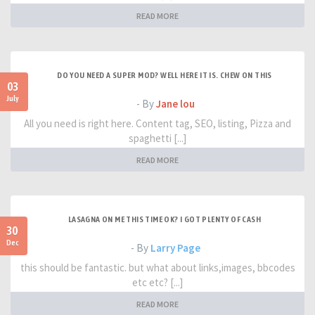
READ MORE
DO YOU NEED A SUPER MOD? WELL HERE IT IS. CHEW ON THIS
03
July
- By
Jane lou
All you need is right here. Content tag, SEO, listing, Pizza and
spaghetti [...]
READ MORE
LASAGNA ON ME THIS TIME OK? I GOT PLENTY OF CASH
30
Dec
- By
Larry Page
this should be fantastic. but what about links,images, bbcodes
etc etc? [...]
READ MORE