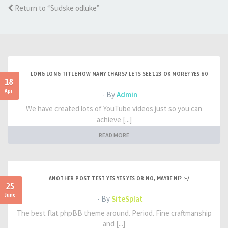
Return to “Sudske odluke”
LONG LONG TITLE HOW MANY CHARS? LETS SEE 123 OK MORE? YES 60
18
Apr
- By
Admin
We have created lots of YouTube videos just so you can
achieve [...]
READ MORE
ANOTHER POST TEST YES YES YES OR NO, MAYBE NI? :-/
25
June
- By
SiteSplat
The best flat phpBB theme around. Period. Fine craftmanship
and [...]