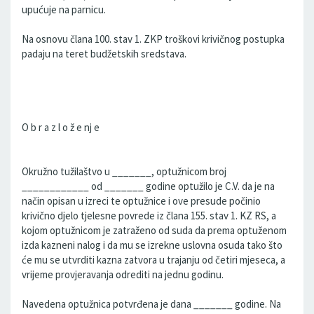
upućuje na parnicu.
Na osnovu člana 100. stav 1. ZKP troškovi krivičnog postupka
padaju na teret budžetskih sredstava.
O b r a z l o ž e nj e
Okružno tužilaštvo u _______, optužnicom broj
____________ od _______ godine optužilo je C.V. da je na
način opisan u izreci te optužnice i ove presude počinio
krivično djelo tjelesne povrede iz člana 155. stav 1. KZ RS, a
kojom optužnicom je zatraženo od suda da prema optuženom
izda kazneni nalog i da mu se izrekne uslovna osuda tako što
će mu se utvrditi kazna zatvora u trajanju od četiri mjeseca, a
vrijeme provjeravanja odrediti na jednu godinu.
Navedena optužnica potvrđena je dana _______ godine. Na