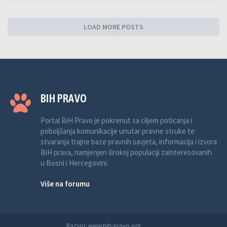
LOAD MORE POSTS
BIH PRAVO
Portal BiH Pravo je pokrenut sa ciljem poticanja i
poboljšanja komunikacije unutar pravne struke te
stvaranja trajne baze pravnih savjeta, informacija i izvora
BiH prava, namjenjen širokoj populaciji zainteresovanih
u Bosni i Hercegovini.
Više na forumu
Razvoj: www.bih-pravo.org
Anwalt