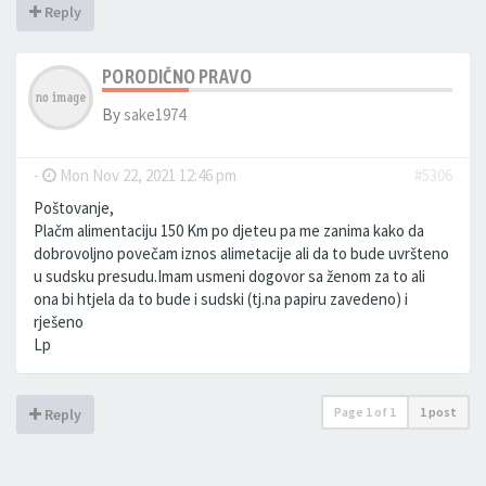
Reply
PORODIČNO PRAVO
By
sake1974
-
Mon Nov 22, 2021 12:46 pm
#5306
Poštovanje,
Plačm alimentaciju 150 Km po djeteu pa me zanima kako da
dobrovoljno povečam iznos alimetacije ali da to bude uvršteno
u sudsku presudu.Imam usmeni dogovor sa ženom za to ali
ona bi htjela da to bude i sudski (tj.na papiru zavedeno) i
rješeno
Lp
Page
1
of
1
1 post
Reply