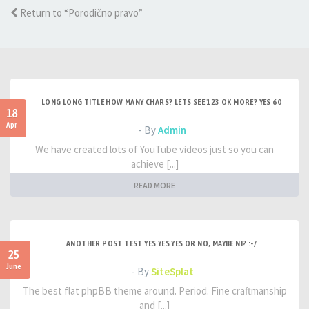
Return to “Porodično pravo”
LONG LONG TITLE HOW MANY CHARS? LETS SEE 123 OK MORE? YES 60
18
Apr
- By
Admin
We have created lots of YouTube videos just so you can
achieve [...]
READ MORE
ANOTHER POST TEST YES YES YES OR NO, MAYBE NI? :-/
25
June
- By
SiteSplat
The best flat phpBB theme around. Period. Fine craftmanship
and [...]