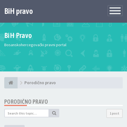
BiH pravo
Toggle
Navigatio
BiH Pravo
Bosanskohercegovački pravni portal
Porodično pravo
PORODIČNO PRAVO
1 post