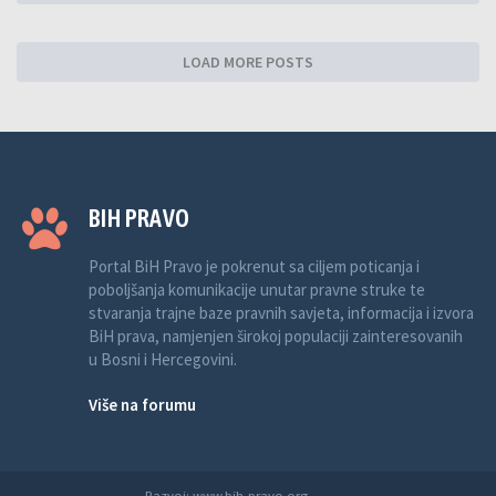
LOAD MORE POSTS
BIH PRAVO
Portal BiH Pravo je pokrenut sa ciljem poticanja i
poboljšanja komunikacije unutar pravne struke te
stvaranja trajne baze pravnih savjeta, informacija i izvora
BiH prava, namjenjen širokoj populaciji zainteresovanih
u Bosni i Hercegovini.
Više na forumu
Razvoj: www.bih-pravo.org
Anwalt