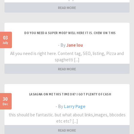
READ MORE
DO YOU NEED A SUPER MOD? WELL HERE IT IS. CHEW ON THIS
03
July
- By
Jane lou
All you need is right here. Content tag, SEO, listing, Pizza and
spaghetti [...]
READ MORE
LASAGNA ON ME THIS TIME OK? I GOT PLENTY OF CASH
30
Dec
- By
Larry Page
this should be fantastic. but what about links,images, bbcodes
etc etc? [...]
READ MORE