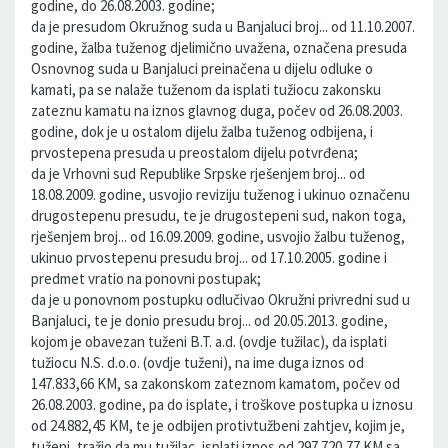
godine, do 26.08.2003. godine;
da je presudom Okružnog suda u Banjaluci broj... od 11.10.2007.
godine, žalba tuženog djelimično uvažena, označena presuda
Osnovnog suda u Banjaluci preinačena u dijelu odluke o
kamati, pa se nalaže tuženom da isplati tužiocu zakonsku
zateznu kamatu na iznos glavnog duga, počev od 26.08.2003.
godine, dok je u ostalom dijelu žalba tuženog odbijena, i
prvostepena presuda u preostalom dijelu potvrđena;
da je Vrhovni sud Republike Srpske rješenjem broj... od
18.08.2009. godine, usvojio reviziju tuženog i ukinuo označenu
drugostepenu presudu, te je drugostepeni sud, nakon toga,
rješenjem broj... od 16.09.2009. godine, usvojio žalbu tuženog,
ukinuo prvostepenu presudu broj... od 17.10.2005. godine i
predmet vratio na ponovni postupak;
da je u ponovnom postupku odlučivao Okružni privredni sud u
Banjaluci, te je donio presudu broj... od 20.05.2013. godine,
kojom je obavezan tuženi B.T. a.d. (ovdje tužilac), da isplati
tužiocu N.S. d.o.o. (ovdje tuženi), na ime duga iznos od
147.833,66 KM, sa zakonskom zateznom kamatom, počev od
26.08.2003. godine, pa do isplate, i troškove postupka u iznosu
od 24.882,45 KM, te je odbijen protivtužbeni zahtjev, kojim je,
tuženi, tražio da mu tužilac, isplati iznos od 297.720,77 KM sa