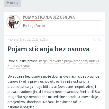
Reply
POJAM STICANJA BEZ OSNOVA
By
LegaForum
-
Sun Dec 21, 2025 9:21 am
#5753
Pojam sticanja bez osnova
Izvor sudske prakse:
https://advokat-prnjavorac.com/sudska-
p ... snova.html
Do sticanja bez osnova može doći na dva načina: bez pravnog
osnova i kad je pravni osnov otpao ili se nije ostvario, a
predmet sticanja mogu biti stvari (pokretne i nepokretne) i
prava povodom njih, ali i pravno neosnovano izvršeni rad ili šta
drugo što nije neposredno materijalne prirode, a imovinski je
procjenljivo i doprinosi uvećanju imovine na račun
osiromašenog lica.