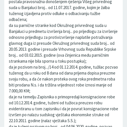
postala pravosnažna donošenjem rješenja Višeg privrednog
suda u Banjaluci broj... od 11.07.2017. godine, kojim je žalba
tuženog izjavljena protiv odluke o odbacivanju tužbe
odbačena;
da su parnične stranke kod Okružnog privrednog suda u
Banjaluci u predmetu izvršenja broj... po prijedlogu za izvršenje
odnosno prijedlogu za protivizvršenje naplatile potraživanja
glavnog duga iz presude Okružnog privrednog suda broj... od
20.05.2013. godine i presude Vrhovnog suda Republike Srpske
broj... od 03.02.2015. godine (ova činjenica među parničnim
strankama nije bila sporna u toku postupka);
da je pozivom na broj.../14 od 01.12.2014. godine, tužilac pozvao
tuženog da u roku od 8 dana od dana prijema dopisa preuzme
svoju robu, a da će nakon proteka ovog roka predmetna roba
biti prodana N.s. i da tržišna vrijednost robe iznosi manje od
7.000,00 KM;
da je na temelju Zapisnika o primopredaji konsignacione robe
od 10.12.2014. godine, tuženi od tužioca preuzeo robu
evidentiranu u tom zapisniku i da je povrat konsignacione robe
izvršen po nalazu sudskog vještaka ekonomske struke od
22.10.2011. godine (nalaz vještaka S.S.);
da je tuženi pozivom na broj... od 04.06.2020. godine, pozvao