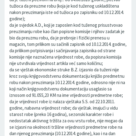
tužioca da preuzme robu (koja je kod tuženog uskladištena
nakon preuzimanja iste od tužioca po zapisniku od 10.12.2014.
godine);
da je svjedok A.D., koji je zaposlen kod tuženog prisustvovao
preuzimanju robe kao član popisne komisije i njihov zadatak je
bio da preuzmu robu, da je prebroje i fizički prenesu u
magacin, tom prilikom su sačinili zapisnik od 10.12.2014. godine,
da prilikom potpisivanja i sačinjavanja zapisnika od strane
komisije nije naznačena vrijednost robe, da popisna komisija
nije utvrđivala vrijednost artikla već samo količinu;
da se vještak ekonomske struke B.Z. izjasnio da tuženi nije
kroz svoju knjigovodstvenu dokumentaciju knjižio predmetnu
robu nakon preuzimanja 10.12.2014. godine, odnosno nije ni na
koji način knjigovodstvenu dokumentaciju usaglasio sa
iznosom od 91.055,23 KM na ime vrijednosti predmetne robe;
da je vrijednost robe iz nalaza vještaka S.S. od 22.10.2011.
godine, nabavna vrijednost robe; da vještak. imajući u vidu
starost robe (preko 16 godina), sezonski karakter robe i
nedostatak aktivnog tržišta za ovu vrstu robe, nije mogao da
se izjasni na okolnosti tržišne vrijednosti predmetne robe na
dan njenog preuzimanja (10.12.2014. godine), kao i na dan