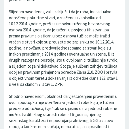
Slijedom navedenog valja zaključiti da je roba, individualno
određene pokretne stvari, označene u zapisniku od
10.12.2014. godine, prešla u imovinu tuženog bez pravnog
osnova 2014. godine, da je tuženi u posjedu tih stvari, pa
prema pravilima o sticanju bez osnova tužilac može tražiti
vraćanje stvari koje su preuzete po zapisniku od 10.12.2014.
godine, a novčanu protivvrijednost samo za stvari koje su
(nakon preuzimanja 2014. godine) eventualno uništene, ili iz
drugih razloga ne postoje, što u ovoj parnici tužilac nije tvrdio,
a slijedom toga ni dokazivao. Stoga je tužbeni zahtjev tužioca
odbijen pravilnom primjenom odredbe člana 210. ZOO i pravila
o objektivnom teretu dokazivanja iz odredbe člana 123. stav 1.
u vezi sa članom 7. stav 1. ZPP.
Shodno navedenom, okolnost da vještačenjem provedenim u
ovom postupku nije utvrđena vrijednost robe koju je tuženi
preuzeo od tužioca, (vještak se izjasnio da vrijednost robe ne
može utvrditi zbog starosti robe - 16 godina, njenog
sezonskog karaktera i nepostojanja aktivnog tržišta za ovu
robu), u konkretnom slučaju, nema uticaja na pravilnost i