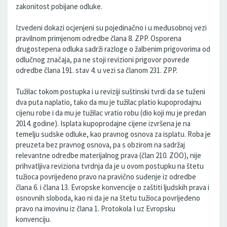
zakonitost pobijane odluke.
Izvedeni dokazi ocjenjeni su pojedinačno i u međusobnoj vezi
pravilnom primjenom odredbe člana 8. ZPP. Osporena
drugostepena odluka sadrži razloge o žalbenim prigovorima od
odlučnog značaja, pa ne stoji revizioni prigovor povrede
odredbe člana 191. stav 4. u vezi sa članom 231. ZPP.
Tužilac tokom postupka i u reviziji suštinski tvrdi da se tuženi
dva puta naplatio, tako da mu je tužilac platio kupoprodajnu
cijenu robe i da mu je tužilac vratio robu (dio koji mu je predan
2014. godine). Isplata kupoprodajne cijene izvršena je na
temelju sudske odluke, kao pravnog osnova za isplatu. Roba je
preuzeta bez pravnog osnova, pa s obzirom na sadržaj
relevantne odredbe materijalnog prava (član 210. ZOO), nije
prihvatljiva reviziona tvrdnja da je u ovom postupku na štetu
tužioca povrijeđeno pravo na pravično suđenje iz odredbe
člana 6. i člana 13. Evropske konvencije o zaštiti ljudskih prava i
osnovnih sloboda, kao ni da je na štetu tužioca povrijeđeno
pravo na imovinu iz člana 1. Protokola I uz Evropsku
konvenciju.