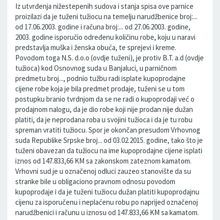
Iz utvrđenja nižestepenih sudova i stanja spisa ove parnice
proizilazi da je tuženi tužiocu na temelju narudžbenice broj:...
od 17.06.2003. godine i računa broj:... od 27.06.2003. godine,
2003. godine isporučio određenu količinu robe, koju u naravi
predstavlja muška i ženska obuća, te sprejevi i kreme.
Povodom toga N.S. d.o.o (ovdje tuženi), je protiv B.T. a.d (ovdje
tužioca) kod Osnovnog suda u Banjaluci, u parničnom
predmetu broj..., podnio tužbu radi isplate kupoprodajne
cijene robe koja je bila predmet prodaje, tuženi se u tom
postupku branio tvrdnjom da se ne radi o kupoprodaji već o
prodajnom nalogu, da je dio robe koji nije prodan nije dužan
platiti, da je neprodana roba u svojini tužioca i da je tu robu
spreman vratiti tužiocu. Spor je okončan presudom Vrhovnog
suda Republike Srpske broj... od 03.02.2015. godine, tako što je
tuženi obavezan da tužiocu na ime kupoprodajne cijene isplati
iznos od 147.833,66 KM sa zakonskom zateznom kamatom.
Vrhovni sud je u označenoj odluci zauzeo stanovište da su
stranke bile u obligaciono pravnom odnosu povodom
kupoprodaje i da je tuženi tužiocu dužan platiti kupoprodajnu
cijenu za isporučenu i neplaćenu robu po naprijed označenoj
narudžbenici i računu u iznosu od 147.833,66 KM sa kamatom.