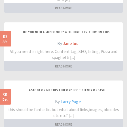
READ MORE
DO YOU NEED A SUPER MOD? WELL HERE IT IS. CHEW ON THIS
03
July
- By
Jane lou
All you need is right here. Content tag, SEO, listing, Pizza and
spaghetti [...]
READ MORE
LASAGNA ON ME THIS TIME OK? I GOT PLENTY OF CASH
30
Dec
- By
Larry Page
this should be fantastic. but what about links,images, bbcodes
etc etc? [...]
READ MORE