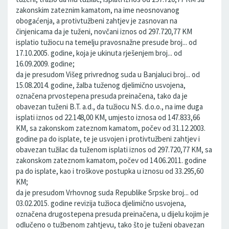
zakonskim zateznim kamatom, na ime neosnovanog
obogaćenja, a protivtužbeni zahtjev je zasnovan na
činjenicama da je tuženi, novčani iznos od 297.720,77 KM
isplatio tužiocu na temelju pravosnažne presude broj... od
17.10.2005. godine, koja je ukinuta rješenjem broj... od
16.09.2009. godine;
da je presudom Višeg privrednog suda u Banjaluci broj... od
15.08.2014. godine, žalba tuženog djelimično usvojena,
označena prvostepena presuda preinačena, tako da je
obavezan tuženi B.T. a.d., da tužiocu N.S. d.o.o., na ime duga
isplati iznos od 22.148,00 KM, umjesto iznosa od 147.833,66
KM, sa zakonskom zateznom kamatom, počev od 31.12.2003.
godine pa do isplate, te je usvojen i protivtužbeni zahtjev i
obavezan tužilac da tuženom isplati iznos od 297.720,77 KM, sa
zakonskom zateznom kamatom, počev od 14.06.2011. godine
pa do isplate, kao i troškove postupka u iznosu od 33.295,60
KM;
da je presudom Vrhovnog suda Republike Srpske broj... od
03.02.2015. godine revizija tužioca djelimično usvojena,
označena drugostepena presuda preinačena, u dijelu kojim je
odlučeno o tužbenom zahtjevu, tako što je tuženi obavezan