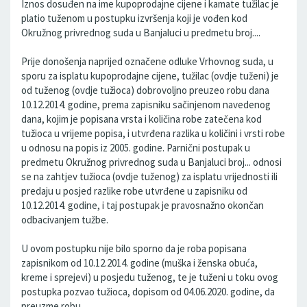
Iznos dosuđen na ime kupoprodajne cijene i kamate tužilac je
platio tuženom u postupku izvršenja koji je vođen kod
Okružnog privrednog suda u Banjaluci u predmetu broj....
Prije donošenja naprijed označene odluke Vrhovnog suda, u
sporu za isplatu kupoprodajne cijene, tužilac (ovdje tuženi) je
od tuženog (ovdje tužioca) dobrovoljno preuzeo robu dana
10.12.2014. godine, prema zapisniku sačinjenom navedenog
dana, kojim je popisana vrsta i količina robe zatečena kod
tužioca u vrijeme popisa, i utvrđena razlika u količini i vrsti robe
u odnosu na popis iz 2005. godine. Parnični postupak u
predmetu Okružnog privrednog suda u Banjaluci broj... odnosi
se na zahtjev tužioca (ovdje tuženog) za isplatu vrijednosti ili
predaju u posjed razlike robe utvrđene u zapisniku od
10.12.2014. godine, i taj postupak je pravosnažno okončan
odbacivanjem tužbe.
U ovom postupku nije bilo sporno da je roba popisana
zapisnikom od 10.12.2014. godine (muška i ženska obuća,
kreme i sprejevi) u posjedu tuženog, te je tuženi u toku ovog
postupka pozvao tužioca, dopisom od 04.06.2020. godine, da
preuzme robu.