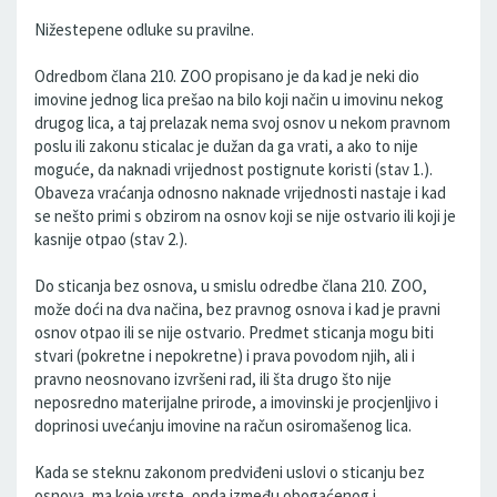
Nižestepene odluke su pravilne.
Odredbom člana 210. ZOO propisano je da kad je neki dio
imovine jednog lica prešao na bilo koji način u imovinu nekog
drugog lica, a taj prelazak nema svoj osnov u nekom pravnom
poslu ili zakonu sticalac je dužan da ga vrati, a ako to nije
moguće, da naknadi vrijednost postignute koristi (stav 1.).
Obaveza vraćanja odnosno naknade vrijednosti nastaje i kad
se nešto primi s obzirom na osnov koji se nije ostvario ili koji je
kasnije otpao (stav 2.).
Do sticanja bez osnova, u smislu odredbe člana 210. ZOO,
može doći na dva načina, bez pravnog osnova i kad je pravni
osnov otpao ili se nije ostvario. Predmet sticanja mogu biti
stvari (pokretne i nepokretne) i prava povodom njih, ali i
pravno neosnovano izvršeni rad, ili šta drugo što nije
neposredno materijalne prirode, a imovinski je procjenljivo i
doprinosi uvećanju imovine na račun osiromašenog lica.
Kada se steknu zakonom predviđeni uslovi o sticanju bez
osnova, ma koje vrste, onda između obogaćenog i