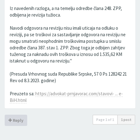
Iz navedenih razloga, a na temelju odredbe člana 248. ZPP,
odbijena je revizija tužioca.
Navodi odgovora na reviziju nisu imali uticaja na odluku o
reviziji, pa se troškovi za sastavljanje odgovora na reviziju ne
mogu smatrati neophodnim troškovima postupka u smislu
odredbe člana 387. stav 1. ZPP. Zbog toga je odbijen zahtjev
tuženog za naknadu ovih troškova u iznosu od 1.535,62 KM
istaknut u odgovoru na reviziju."
(Presuda Vrhovnog suda Republike Srpske, 57 0 Ps 128242 21
Rev od 8.3.2023. godine)
Preuzeto sa:
https://advokat-prnjavorac.com/stavovi- ... e-
BiH.html
Page
1
of
1
1 post
Reply