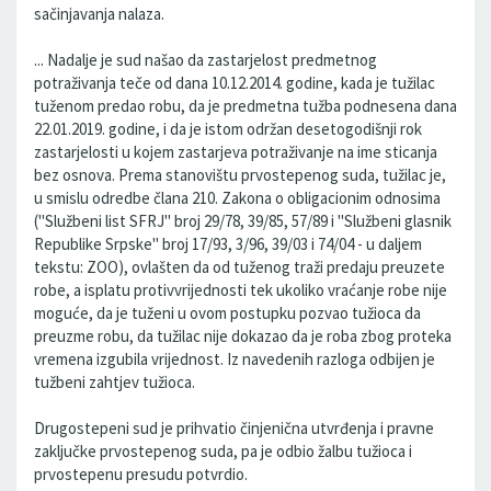
sačinjavanja nalaza.
... Nadalje je sud našao da zastarjelost predmetnog
potraživanja teče od dana 10.12.2014. godine, kada je tužilac
tuženom predao robu, da je predmetna tužba podnesena dana
22.01.2019. godine, i da je istom održan desetogodišnji rok
zastarjelosti u kojem zastarjeva potraživanje na ime sticanja
bez osnova. Prema stanovištu prvostepenog suda, tužilac je,
u smislu odredbe člana 210. Zakona o obligacionim odnosima
("Službeni list SFRJ" broj 29/78, 39/85, 57/89 i "Službeni glasnik
Republike Srpske" broj 17/93, 3/96, 39/03 i 74/04 - u daljem
tekstu: ZOO), ovlašten da od tuženog traži predaju preuzete
robe, a isplatu protivvrijednosti tek ukoliko vraćanje robe nije
moguće, da je tuženi u ovom postupku pozvao tužioca da
preuzme robu, da tužilac nije dokazao da je roba zbog proteka
vremena izgubila vrijednost. Iz navedenih razloga odbijen je
tužbeni zahtjev tužioca.
Drugostepeni sud je prihvatio činjenična utvrđenja i pravne
zaključke prvostepenog suda, pa je odbio žalbu tužioca i
prvostepenu presudu potvrdio.