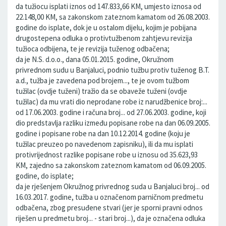
da tužiocu isplati iznos od 147.833,66 KM, umjesto iznosa od
22.148,00 KM, sa zakonskom zateznom kamatom od 26.08.2003.
godine do isplate, dok je u ostalom dijelu, kojim je pobijana
drugostepena odluka o protivtužbenom zahtjevu revizija
tužioca odbijena, te je revizija tuženog odbačena;
da je N.S. d.o.o., dana 05.01.2015. godine, Okružnom
privrednom sudu u Banjaluci, podnio tužbu protiv tuženog B.T.
a.d., tužba je zavedena pod brojem..., te je ovom tužbom
tužilac (ovdje tuženi) tražio da se obaveže tuženi (ovdje
tužilac) da mu vrati dio neprodane robe iz narudžbenice broj:...
od 17.06.2003. godine i računa broj... od 27.06.2003. godine, koji
dio predstavlja razliku između popisane robe na dan 06.09.2005.
godine i popisane robe na dan 10.12.2014. godine (koju je
tužilac preuzeo po navedenom zapisniku), ili da mu isplati
protivrijednost razlike popisane robe u iznosu od 35.623,93
KM, zajedno sa zakonskom zateznom kamatom od 06.09.2005.
godine, do isplate;
da je rješenjem Okružnog privrednog suda u Banjaluci broj... od
16.03.2017. godine, tužba u označenom parničnom predmetu
odbačena, zbog presuđene stvari (jer je sporni pravni odnos
riješen u predmetu broj... - stari broj...), da je označena odluka