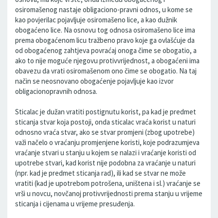
osiromašenog nastaje obligaciono-pravni odnos, u kome se
kao povjerilac pojavljuje osiromašeno lice, a kao dužnik
obogaćeno lice. Na osnovu tog odnosa osiromašeno lice ima
prema obogaćenom licu tražbeno pravo koje ga ovlašćuje da
od obogaćenog zahtjeva povraćaj onoga čime se obogatio, a
ako to nije moguće njegovu protivvrijednost, a obogaćeni ima
obavezu da vrati osiromašenom ono čime se obogatio. Na taj
način se neosnovano obogaćenje pojavljuje kao izvor
obligacionopravnih odnosa.
Sticalac je dužan vratiti postignutu korist, pa kad je predmet
sticanja stvar koja postoji, onda sticalac vraća korist u naturi
odnosno vraća stvar, ako se stvar promjeni (zbog upotrebe)
važi načelo o vraćanju promjenjene koristi, koje podrazumjeva
vraćanje stvari u stanju u kojem se nalazi i vraćanje koristi od
upotrebe stvari, kad korist nije podobna za vraćanje u naturi
(npr. kad je predmet sticanja rad), ili kad se stvar ne može
vratiti (kad je upotrebom potrošena, uništena i sl.) vraćanje se
vrši u novcu, novčanoj protivvrijednosti prema stanju u vrijeme
sticanja i cijenama u vrijeme presuđenja.