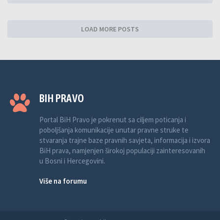
LOAD MORE POSTS
BIH PRAVO
Portal BiH Pravo je pokrenut sa ciljem poticanja i
poboljšanja komunikacije unutar pravne struke te
stvaranja trajne baze pravnih savjeta, informacija i izvora
BiH prava, namjenjen širokoj populaciji zainteresovanih
u Bosni i Hercegovini.
Više na forumu