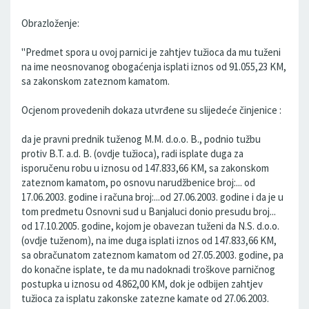
Obrazloženje:
"Predmet spora u ovoj parnici je zahtjev tužioca da mu tuženi
na ime neosnovanog obogaćenja isplati iznos od 91.055,23 KM,
sa zakonskom zateznom kamatom.
Ocjenom provedenih dokaza utvrđene su slijedeće činjenice :
da je pravni prednik tuženog M.M. d.o.o. B., podnio tužbu
protiv B.T. a.d. B. (ovdje tužioca), radi isplate duga za
isporučenu robu u iznosu od 147.833,66 KM, sa zakonskom
zateznom kamatom, po osnovu narudžbenice broj:... od
17.06.2003. godine i računa broj:...od 27.06.2003. godine i da je u
tom predmetu Osnovni sud u Banjaluci donio presudu broj...
od 17.10.2005. godine, kojom je obavezan tuženi da N.S. d.o.o.
(ovdje tuženom), na ime duga isplati iznos od 147.833,66 KM,
sa obračunatom zateznom kamatom od 27.05.2003. godine, pa
do konačne isplate, te da mu nadoknadi troškove parničnog
postupka u iznosu od 4.862,00 KM, dok je odbijen zahtjev
tužioca za isplatu zakonske zatezne kamate od 27.06.2003.