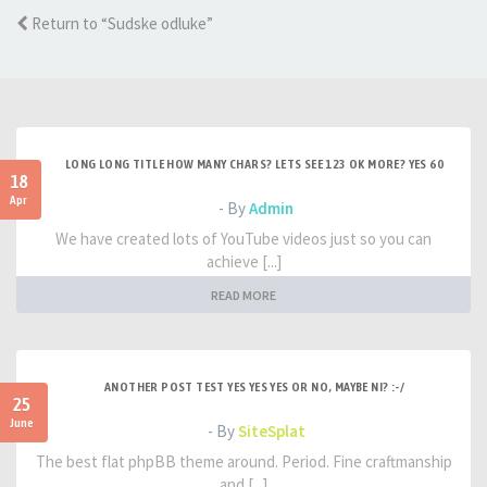
Return to “Sudske odluke”
LONG LONG TITLE HOW MANY CHARS? LETS SEE 123 OK MORE? YES 60
18
Apr
- By
Admin
We have created lots of YouTube videos just so you can
achieve [...]
READ MORE
ANOTHER POST TEST YES YES YES OR NO, MAYBE NI? :-/
25
June
- By
SiteSplat
The best flat phpBB theme around. Period. Fine craftmanship
and [...]