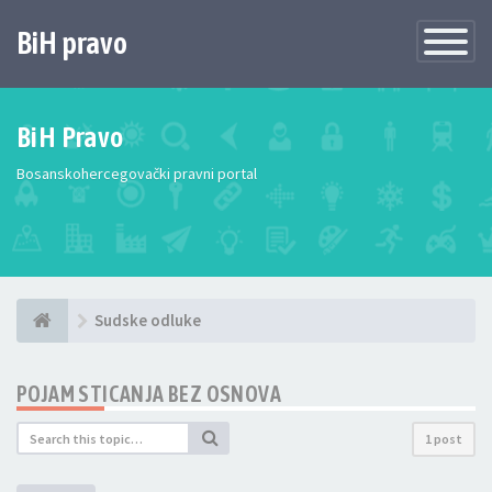
BiH pravo
Toggle
Navigatio
BiH Pravo
Bosanskohercegovački pravni portal
Sudske odluke
POJAM STICANJA BEZ OSNOVA
1 post