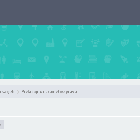
i savjeti
Prekršajno i prometno pravo
h