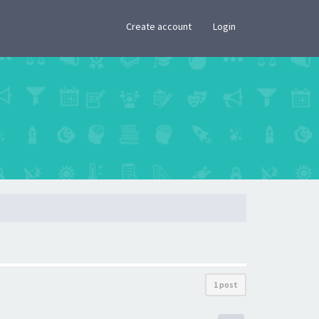
×
Create account
Login
1 post