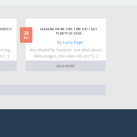
HERE IT
LASAGNA ON ME THIS TIME OK? I GOT
30
PLENTY OF CASH
Dec
- By
Larry Page
nt tag,
this should be fantastic. but what about
 [...]
links,images, bbcodes etc etc? [...]
READ MORE