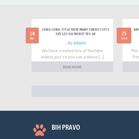
LONG LONG TITLE HOW MANY CHARS? LETS
AN
18
25
SEE 123 OK MORE? YES 60
Apr
June
- By
Admin
We have created lots of YouTube
The 
videos just so you can achieve [...]
Per
READ MORE
BIH PRAVO