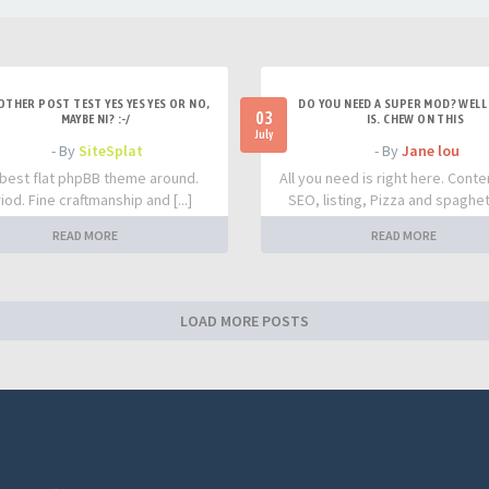
OTHER POST TEST YES YES YES OR NO,
DO YOU NEED A SUPER MOD? WELL 
03
MAYBE NI? :-/
IS. CHEW ON THIS
July
- By
SiteSplat
- By
Jane lou
best flat phpBB theme around.
All you need is right here. Conte
iod. Fine craftmanship and [...]
SEO, listing, Pizza and spaghetti
READ MORE
READ MORE
LOAD MORE POSTS