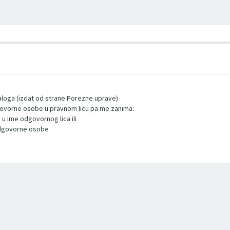
naloga (izdat od strane Porezne uprave)
dgovorne osobe u pravnom licu pa me zanima:
a u ime odgovornog lica ili
 odgovorne osobe