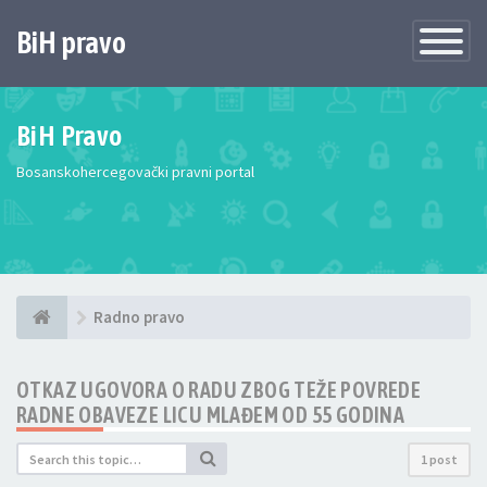
BiH pravo
Toggle
Navigatio
BiH Pravo
Bosanskohercegovački pravni portal
Radno pravo
OTKAZ UGOVORA O RADU ZBOG TEŽE POVREDE
RADNE OBAVEZE LICU MLAĐEM OD 55 GODINA
1 post