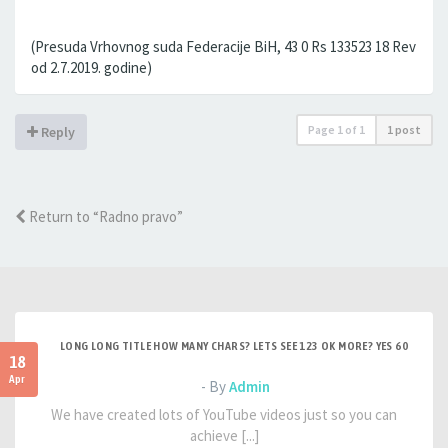
(Presuda Vrhovnog suda Federacije BiH, 43 0 Rs 133523 18 Rev
od 2.7.2019. godine)
Page
1
of
1
1 post
Reply
Return to “Radno pravo”
LONG LONG TITLE HOW MANY CHARS? LETS SEE 123 OK MORE? YES 60
18
Apr
- By
Admin
We have created lots of YouTube videos just so you can
achieve [...]