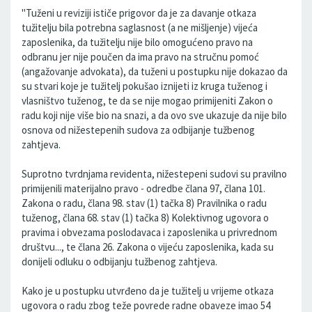
"Tuženi u reviziji ističe prigovor da je za davanje otkaza
tužitelju bila potrebna saglasnost (a ne mišljenje) vijeća
zaposlenika, da tužitelju nije bilo omogućeno pravo na
odbranu jer nije poučen da ima pravo na stručnu pomoć
(angažovanje advokata), da tuženi u postupku nije dokazao da
su stvari koje je tužitelj pokušao iznijeti iz kruga tuženog i
vlasništvo tuženog, te da se nije mogao primijeniti Zakon o
radu koji nije više bio na snazi, a da ovo sve ukazuje da nije bilo
osnova od nižestepenih sudova za odbijanje tužbenog
zahtjeva.
Suprotno tvrdnjama revidenta, nižestepeni sudovi su pravilno
primijenili materijalno pravo - odredbe člana 97, člana 101.
Zakona o radu, člana 98. stav (1) tačka 8) Pravilnika o radu
tuženog, člana 68. stav (1) tačka 8) Kolektivnog ugovora o
pravima i obvezama poslodavaca i zaposlenika u privrednom
društvu..., te člana 26. Zakona o vijeću zaposlenika, kada su
donijeli odluku o odbijanju tužbenog zahtjeva.
Kako je u postupku utvrđeno da je tužitelj u vrijeme otkaza
ugovora o radu zbog teže povrede radne obaveze imao 54