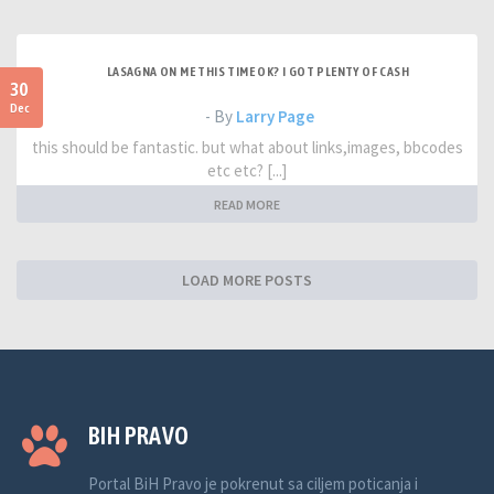
LASAGNA ON ME THIS TIME OK? I GOT PLENTY OF CASH
30
Dec
- By
Larry Page
this should be fantastic. but what about links,images, bbcodes
etc etc? [...]
READ MORE
LOAD MORE POSTS
BIH PRAVO
Portal BiH Pravo je pokrenut sa ciljem poticanja i