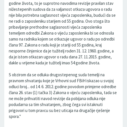
godine života, to je suprotno navodima revizije pravilan stav
nižestepenih sudova da za valjanost otkaza ugovora o radu
nije bila potrebna saglasnost vijeća zaposlenika, budući da se
ne radi o zaposleniku starijem od 55 godina. Ovo stoga što
pribavljanje prethodne saglasnosti vijeća zaposlenika
temeljem odredbi Zakona o vijeću zaposlenika bi se odnosila
samo na radnika kojem se otkazuje ugovor o radu po odredbi
člana 97. Zakona o radu koji je stariji od 55 godina, kraj
nesporne činjenice da je tužitelj rođen 31. 12. 1960. godine, a
da je istom otkazan ugovor o radu dana 27. 11.2015. godine,
dakle u vrijeme kada je tužitelj imao 54 godine života.
S obzirom da se odluka drugostepenog suda temelji na
pravnom shvatanju koje je Vrhovni sud FBiH iskazao u svojoj
odluci broj... od 14. 6. 2012. godine povodom primjene odredbe
člana 26. stav (1) tačka 3) Zakona o vijeću zaposlenika, tada se
ne može prihvatiti navod revizije da pobijana odluka nije
podudarna sa tim shvatanjem, zbog čega svi istaknuti
prigovori u tom pravcu su bez uticaja na drugačije rješenje
spora."