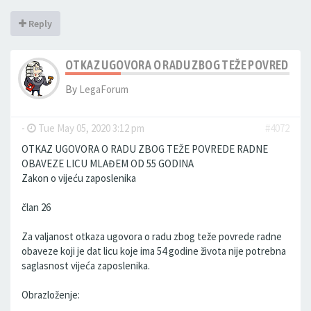
Reply
OTKAZ UGOVORA O RADU ZBOG TEŽE POVREDE RA
By
LegaForum
-
Tue May 05, 2020 3:12 pm
#4072
OTKAZ UGOVORA O RADU ZBOG TEŽE POVREDE RADNE
OBAVEZE LICU MLAĐEM OD 55 GODINA
Zakon o vijeću zaposlenika
član 26
Za valjanost otkaza ugovora o radu zbog teže povrede radne
obaveze koji je dat licu koje ima 54 godine života nije potrebna
saglasnost vijeća zaposlenika.
Obrazloženje: