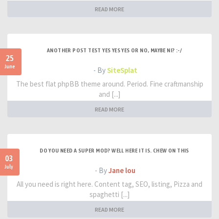
READ MORE
ANOTHER POST TEST YES YES YES OR NO, MAYBE NI? :-/
25
June
- By
SiteSplat
The best flat phpBB theme around. Period. Fine craftmanship
and [...]
READ MORE
DO YOU NEED A SUPER MOD? WELL HERE IT IS. CHEW ON THIS
03
July
- By
Jane lou
All you need is right here. Content tag, SEO, listing, Pizza and
spaghetti [...]
READ MORE