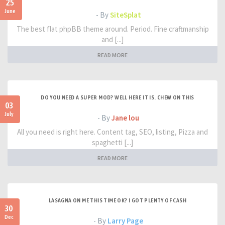
25
June
- By
SiteSplat
The best flat phpBB theme around. Period. Fine craftmanship
and [...]
READ MORE
DO YOU NEED A SUPER MOD? WELL HERE IT IS. CHEW ON THIS
03
July
- By
Jane lou
All you need is right here. Content tag, SEO, listing, Pizza and
spaghetti [...]
READ MORE
LASAGNA ON ME THIS TIME OK? I GOT PLENTY OF CASH
30
Dec
- By
Larry Page