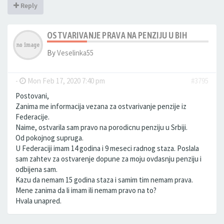
Reply
OSTVARIVANJE PRAVA NA PENZIJU U BIH
By
Veselinka55
-
Mon Feb 17, 2020 7:40 pm
#3795
Postovani,
Zanima me informacija vezana za ostvarivanje penzije iz
Federacije.
Naime, ostvarila sam pravo na porodicnu penziju u Srbiji.
Od pokojnog supruga.
U Federaciji imam 14 godina i 9 meseci radnog staza. Poslala
sam zahtev za ostvarenje dopune za moju ovdasnju penziju i
odbijena sam.
Kazu da nemam 15 godina staza i samim tim nemam prava.
Mene zanima da li imam ili nemam pravo na to?
Hvala unapred.