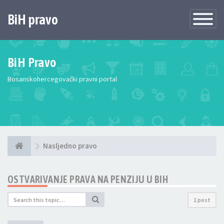
BiH pravo
Toggle
Navigatio
BiH Pravo
Bosanskohercegovački pravni portal
Nasljedno pravo
OSTVARIVANJE PRAVA NA PENZIJU U BIH
1 post