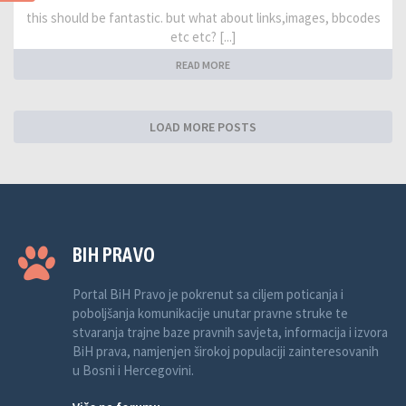
this should be fantastic. but what about links,images, bbcodes
etc etc? [...]
READ MORE
LOAD MORE POSTS
BIH PRAVO
Portal BiH Pravo je pokrenut sa ciljem poticanja i
poboljšanja komunikacije unutar pravne struke te
stvaranja trajne baze pravnih savjeta, informacija i izvora
BiH prava, namjenjen širokoj populaciji zainteresovanih
u Bosni i Hercegovini.