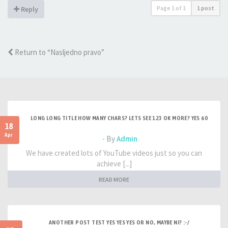
Page
1
of
1
1 post
Reply
Return to “Nasljedno pravo”
LONG LONG TITLE HOW MANY CHARS? LETS SEE 123 OK MORE? YES 60
18
Apr
- By
Admin
We have created lots of YouTube videos just so you can
achieve [...]
READ MORE
ANOTHER POST TEST YES YES YES OR NO, MAYBE NI? :-/