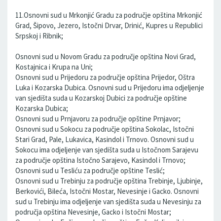
11.Osnovni sud u Mrkonjić Gradu za područje opština Mrkonjić
Grad, Šipovo, Jezero, Istočni Drvar, Drinić, Kupres u Republici
Srpskoj i Ribnik;
Osnovni sud u Novom Gradu za područje opština Novi Grad,
Kostajnica i Krupa na Uni;
Osnovni sud u Prijedoru za područje opština Prijedor, Oštra
Luka i Kozarska Dubica. Osnovni sud u Prijedoru ima odjeljenje
van sjedišta suda u Kozarskoj Dubici za područje opštine
Kozarska Dubica;
Osnovni sud u Prnjavoru za područje opštine Prnjavor;
Osnovni sud u Sokocu za područje opština Sokolac, Istočni
Stari Grad, Pale, Lukavica, Kasindol i Trnovo. Osnovni sud u
Sokocu ima odjeljenje van sjedišta suda u Istočnom Sarajevu
za područje opština Istočno Sarajevo, Kasindol i Trnovo;
Osnovni sud u Tesliću za područje opštine Teslić;
Osnovni sud u Trebinju za područje opština Trebinje, Ljubinje,
Berkovići, Bileća, Istočni Mostar, Nevesinje i Gacko. Osnovni
sud u Trebinju ima odjeljenje van sjedišta suda u Nevesinju za
područja opština Nevesinje, Gacko i Istočni Mostar;