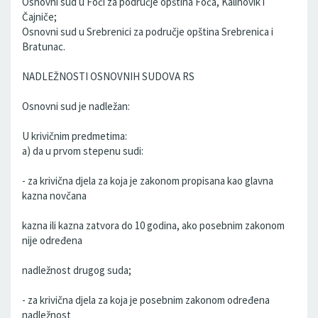
Osnovni sud u Foči za područje opština Foča, Kalinovik i
Čajniče;
Osnovni sud u Srebrenici za područje opština Srebrenica i
Bratunac.
NADLEŽNOSTI OSNOVNIH SUDOVA RS
Osnovni sud je nadležan:
U krivičnim predmetima:
a) da u prvom stepenu sudi:
- za krivična djela za koja je zakonom propisana kao glavna
kazna novčana
kazna ili kazna zatvora do 10 godina, ako posebnim zakonom
nije određena
nadležnost drugog suda;
- za krivična djela za koja je posebnim zakonom određena
nadležnost