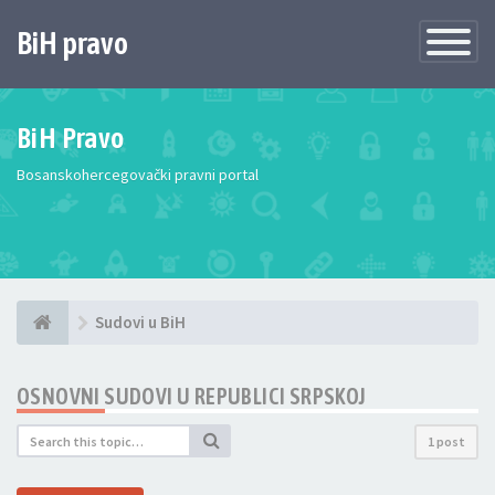
BiH pravo
Toggle
Navigatio
BiH Pravo
Bosanskohercegovački pravni portal
Sudovi u BiH
OSNOVNI SUDOVI U REPUBLICI SRPSKOJ
1 post