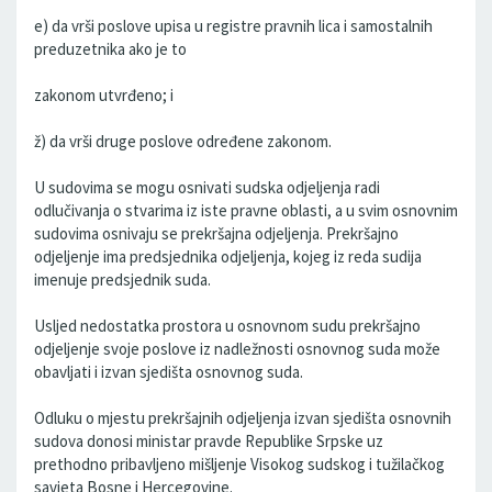
e) da vrši poslove upisa u registre pravnih lica i samostalnih
preduzetnika ako je to
zakonom utvrđeno; i
ž) da vrši druge poslove određene zakonom.
U sudovima se mogu osnivati sudska odjeljenja radi
odlučivanja o stvarima iz iste pravne oblasti, a u svim osnovnim
sudovima osnivaju se prekršajna odjeljenja. Prekršajno
odjeljenje ima predsjednika odjeljenja, kojeg iz reda sudija
imenuje predsjednik suda.
Usljed nedostatka prostora u osnovnom sudu prekršajno
odjeljenje svoje poslove iz nadležnosti osnovnog suda može
obavljati i izvan sjedišta osnovnog suda.
Odluku o mjestu prekršajnih odjeljenja izvan sjedišta osnovnih
sudova donosi ministar pravde Republike Srpske uz
prethodno pribavljeno mišljenje Visokog sudskog i tužilačkog
savjeta Bosne i Hercegovine.