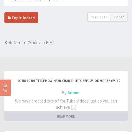
Page
1
of
1
1 post
Topic locked
Return to “Sudovi u BiH”
LONG LONG TITLE HOW MANY CHARS? LETS SEE 123 OK MORE? YES 60
18
Apr
- By
Admin
We have created lots of YouTube videos just so you can
achieve [...]
READ MORE