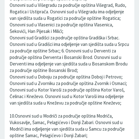
Osnovni sud u Višegradu za područje opština Višegrad, Rudo,
Rogatica i Ustiprača. Osnovni sud u Višegradu ima odjeljenje
van sjedišta suda u Rogatici za područje opštine Rogatica;
Osnovni sud u Vlasenici za područje opština Vlasenica,
Šekovići, Han Pijesak i Milići;
Osnovni sud Gradišci za područje opština Gradiška i Srbac.
Osnovni sud u Gradišci ima odjeljenje van sjedišta suda u Srpcu
za područje opštine Srbac; 6. Osnovni sud u Derventi za
područje opština Derventa i Bosanski Brod. Osnovni sud u
Derventi ima odjeljenje van sjedišta suda u Bosanskom Brodu
za područje opštine Bosanski Brod;
Osnovni sud u Doboju za područje opština Doboj i Petrovo;
Osnovni sud u Zvorniku za područje opština Zvornik i Osmaci;
Osnovni sud u Kotor Varoši za područje opština Kotor Varoš,
Čelinac i Kneževo. Osnovni sud u Kotor Varoši ima odjeljenje
van sjedišta suda u Kneževu za područje opštine Kneževo;
10.Osnovni sud u Modriči za područje opština Modriča,
Vukosavlje, Šamac, Pelagićevo i Donji Žabari. Osnovni sud u
Modriči ima odjeljenje van sjedišta suda u Šamcu za područje
opštine Šamac, Pelagićevo i Donji Žabari;