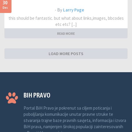
30
Dec
- By
Larry Page
this should be fantastic. but what about links,images, bbcodes
etc etc? [...]
READ MORE
LOAD MORE POSTS
BIH PRAVO
Portal BiH Pravo je pokrenut sa ciljem poticanja i
poboljšanja komunikacije unutar pravne struke te
stvaranja trajne baze pravnih savjeta, informacija i izvora
BiH prava, namjenjen širokoj populaciji zainteresovanih