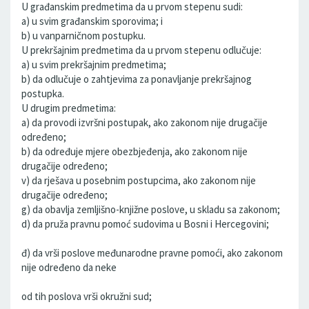
U građanskim predmetima da u prvom stepenu sudi:
a) u svim građanskim sporovima; i
b) u vanparničnom postupku.
U prekršajnim predmetima da u prvom stepenu odlučuje:
a) u svim prekršajnim predmetima;
b) da odlučuje o zahtjevima za ponavljanje prekršajnog
postupka.
U drugim predmetima:
a) da provodi izvršni postupak, ako zakonom nije drugačije
određeno;
b) da određuje mjere obezbjeđenja, ako zakonom nije
drugačije određeno;
v) da rješava u posebnim postupcima, ako zakonom nije
drugačije određeno;
g) da obavlja zemljišno-knjižne poslove, u skladu sa zakonom;
d) da pruža pravnu pomoć sudovima u Bosni i Hercegovini;
đ) da vrši poslove međunarodne pravne pomoći, ako zakonom
nije određeno da neke
od tih poslova vrši okružni sud;