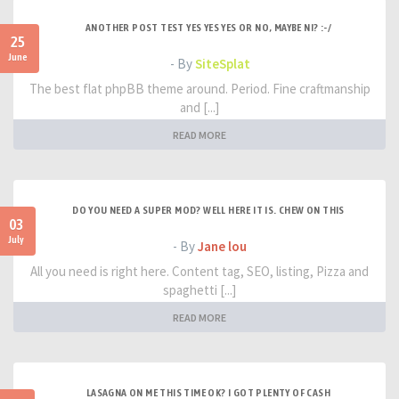
ANOTHER POST TEST YES YES YES OR NO, MAYBE NI? :-/
25
June
- By
SiteSplat
The best flat phpBB theme around. Period. Fine craftmanship
and [...]
READ MORE
DO YOU NEED A SUPER MOD? WELL HERE IT IS. CHEW ON THIS
03
July
- By
Jane lou
All you need is right here. Content tag, SEO, listing, Pizza and
spaghetti [...]
READ MORE
LASAGNA ON ME THIS TIME OK? I GOT PLENTY OF CASH