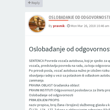
Reply
OSLOBADANJE OD ODGOVORNOST
By
pravnik
-
Mon Mar 26, 2018 10:46 am
Oslobađanje od odgovornos
SENTENCA Povreda vozača autobusa, koji je sjedio za upr
vozača, predstavlja povredu na radu, za koju odgovora 
Po prirodi posla, vozač autobusa nužno je izložen riziku
obavljanju radnji u vezi sa polaskom ili odlaskom autob
zanimanja.
PRAVNA OBLAST Građanska oblast
PRAVNI INSTITUTI Odgovornost poslodavca za štetu prou
Oslobađanje od odgovornosti
PRIMJENJENI PROPIS
naziv propisa, broj člana i broj(evi) službenog glasila u
Čl.173., 174., 177. Zakona o obligacionim odnosima (Služb