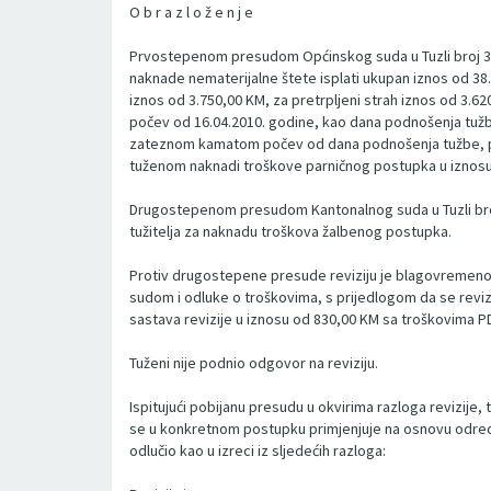
O b r a z l o ž e n j e
Prvostepenom presudom Općinskog suda u Tuzli broj 32 0
naknade nematerijalne štete isplati ukupan iznos od 38
iznos od 3.750,00 KM, za pretrpljeni strah iznos od 3
počev od 16.04.2010. godine, kao dana podnošenja tužb
zateznom kamatom počev od dana podnošenja tužbe, pa 
tuženom naknadi troškove parničnog postupka u iznosu
Drugostepenom presudom Kantonalnog suda u Tuzli broj 3
tužitelja za naknadu troškova žalbenog postupka.
Protiv drugostepene presude reviziju je blagovremeno
sudom i odluke o troškovima, s prijedlogom da se revizi
sastava revizije u iznosu od 830,00 KM sa troškovima P
Tuženi nije podnio odgovor na reviziju.
Ispitujući pobijanu presudu u okvirima razloga revizije,
se u konkretnom postupku primjenjuje na osnovu odredb
odlučio kao u izreci iz sljedećih razloga: