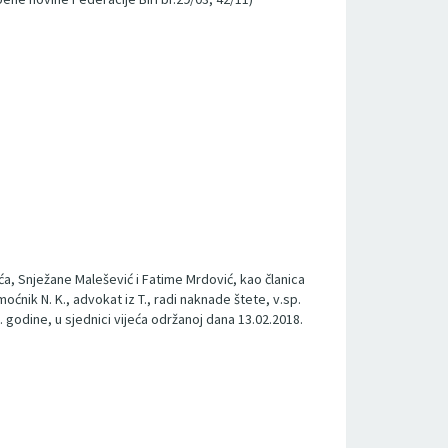
a, Snježane Malešević i Fatime Mrdović, kao članica
moćnik N. K., advokat iz T., radi naknade štete, v.sp.
. godine, u sjednici vijeća održanoj dana 13.02.2018.