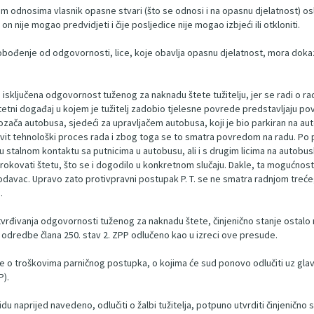
nim odnosima vlasnik opasne stvari (što se odnosi i na opasnu djelatnost) o
 on nije mogao predvidjeti i čije posljedice nije mogao izbjeći ili otkloniti.
obođenje od odgovornosti, lice, koje obavlja opasnu djelatnost, mora dokaza
jučena odgovornost tuženog za naknadu štete tužitelju, jer se radi o radnji 
etni događaj u kojem je tužitelj zadobio tjelesne povrede predstavljaju povred
ača autobusa, sjedeći za upravljačem autobusa, koji je bio parkiran na autob
vit tehnološki proces rada i zbog toga se to smatra povredom na radu. Po p
u stalnom kontaktu sa putnicima u autobusu, ali i s drugim licima na autobusko
okovati štetu, što se i dogodilo u konkretnom slučaju. Dakle, ta mogućnost 
davac. Upravo zato protivpravni postupak P. T. se ne smatra radnjom trećeg l
.
rđivanja odgovornosti tuženog za naknadu štete, činjenično stanje ostalo 
 odredbe člana 250. stav 2. ZPP odlučeno kao u izreci ove presude.
uke o troškovima parničnog postupka, o kojima će sud ponovo odlučiti uz glav
P).
naprijed navedeno, odlučiti o žalbi tužitelja, potpuno utvrditi činjenično s