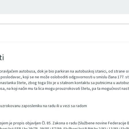
I
ti
avljačem autobusa, dok je bio parkiran na autobuskoj stanici, od strane oso
poslodavac, koji se ne može osloboditi odgovornosti u smislu člana 177. s
 nastanka štete, zbog toga što je u stalnom kontaktu sa putnicima u autobusu,
usa, na koji način mu ta lica mogu prouzrokovati štetu, pa ta mogućnost nast
zrokovanu zaposleniku na radu ili u vezi sa radom
 kojem je propis objavljen Čl. 85. Zakona o radu (Službene novine Federacije B
eni list SFRJ br.29/78, 39/85 i 57/89, Službeni list R BiH br.2/92 i 13/93 i Sl