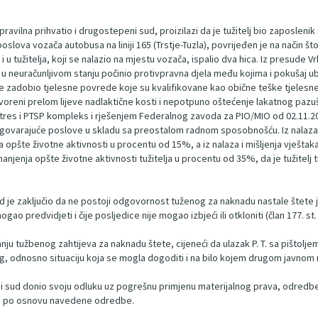
pravilna prihvatio i drugostepeni sud, proizilazi da je tužitelj bio zaposle
oslova vozača autobusa na liniji 165 (Trstje-Tuzla), povrijeđen je na način što
 i u tužitelja, koji se nalazio na mjestu vozača, ispalio dva hica. Iz presude
a u neuračunljivom stanju počinio protivpravna djela među kojima i pokušaj ubis
 zadobio tjelesne povrede koje su kvalifikovane kao obične teške tjelesne p
tvoreni prelom lijeve nadlaktične kosti i nepotpuno oštećenje lakatnog paz
 stres i PTSP kompleks i rješenjem Federalnog zavoda za PIO/MIO od 02.11.201
arajuće poslove u skladu sa preostalom radnom sposobnošću. Iz nalaza i mi
nja opšte životne aktivnosti u procentu od 15%, a iz nalaza i mišljenja vješt
njenja opšte životne aktivnosti tužitelja u procentu od 35%, da je tužitelj tr
sud je zaključio da ne postoji odgovornost tuženog za naknadu nastale štete 
gao predvidjeti i čije posljedice nije mogao izbjeći ili otkloniti (član 177. st.
ju tužbenog zahtijeva za naknadu štete, cijeneći da ulazak P. T. sa pištoljem
g, odnosno situaciju koja se mogla dogoditi i na bilo kojem drugom javnom mje
eni sud donio svoju odluku uz pogrešnu primjenu materijalnog prava, odredbe
nog po osnovu navedene odredbe.