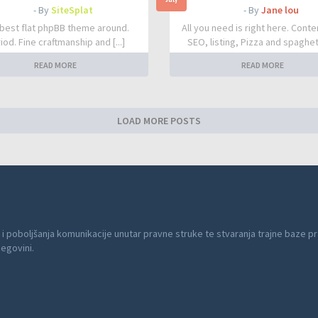
- By
SiteSplat
- By
Jane lou
best flat phpBB theme around.
All you need is right here. Conte
iod. Fine craftmanship and [...]
SEO, listing, Pizza and spaghetti
READ MORE
READ MORE
LOAD MORE POSTS
 i poboljšanja komunikacije unutar pravne struke te stvaranja trajne baze pr
cegovini.