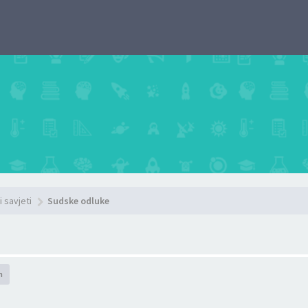
i savjeti
Sudske odluke
h