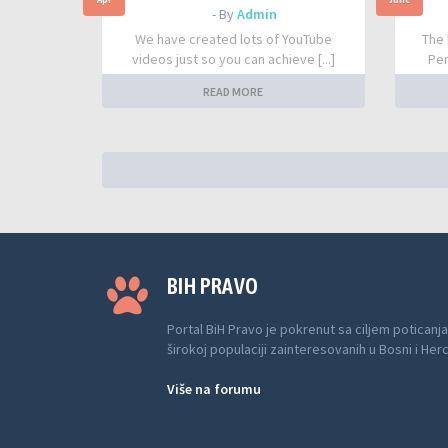
- By
Admin
We have created lots of YouTube
The 
videos just so you can achieve [...]
Per
READ MORE
BIH PRAVO
Portal BiH Pravo je pokrenut sa ciljem poticanja
širokoj populaciji zainteresovanih u Bosni i Her
Više na forumu