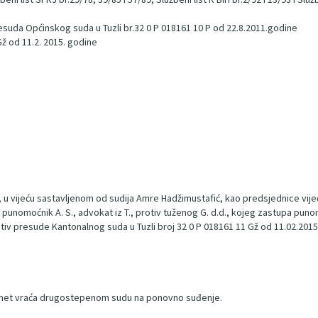
Presuda Općinskog suda u Tuzli br.32 0 P 018161 10 P od 22.8.2011.godine
Gž od 11.2. 2015. godine
 u vijeću sastavljenom od sudija Amre Hadžimustafić, kao predsjednice vijeć
upa punomoćnik A. S., advokat iz T., protiv tuženog G. d.d., kojeg zastupa puno
 protiv presude Kantonalnog suda u Tuzli broj 32 0 P 018161 11 Gž od 11.02.2015
edmet vraća drugostepenom sudu na ponovno suđenje.