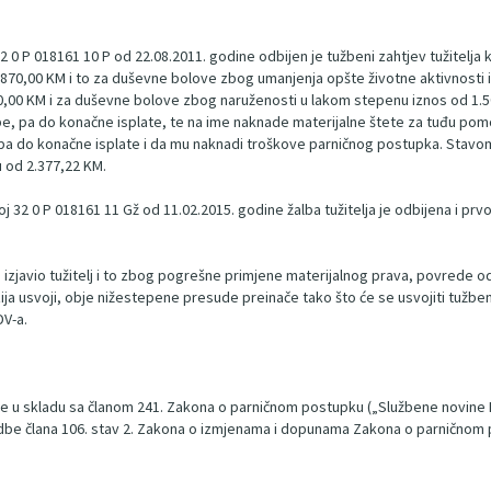
 P 018161 10 P od 22.08.2011. godine odbijen je tužbeni zahtjev tužitelja k
.870,00 KM i to za duševne bolove zbog umanjenja opšte životne aktivnosti i
.620,00 KM i za duševne bolove zbog naruženosti u lakom stepenu iznos od
e, pa do konačne isplate, te na ime naknade materijalne štete za tuđu pom
do konačne isplate i da mu naknadi troškove parničnog postupka. Stavom 
 od 2.377,22 KM.
2 0 P 018161 11 Gž od 11.02.2015. godine žalba tužitelja je odbijena i pr
 izjavio tužitelj i to zbog pogrešne primjene materijalnog prava, povred
ja usvoji, obje nižestepene presude preinače tako što će se usvojiti tužben
DV-a.
 te u skladu sa članom 241. Zakona o parničnom postupku („Službene novine FBi
e člana 106. stav 2. Zakona o izmjenama i dopunama Zakona o parničnom po