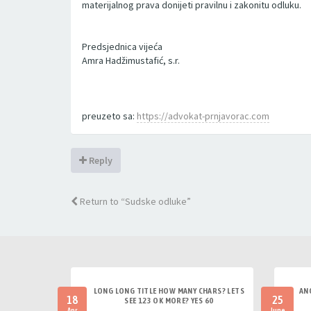
materijalnog prava donijeti pravilnu i zakonitu odluku.
Predsjednica vijeća
Amra Hadžimustafić, s.r.
preuzeto sa:
https://advokat-prnjavorac.com
Reply
Return to “Sudske odluke”
LONG LONG TITLE HOW MANY CHARS? LETS
AN
18
25
SEE 123 OK MORE? YES 60
Apr
June