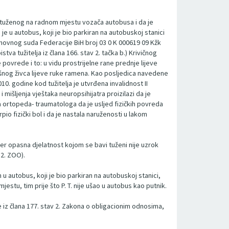
nik tuženog na radnom mjestu vozača autobusa i da je
 je u autobus, koji je bio parkiran na autobuskoj stanici
 Vrhovnog suda Federacije BiH broj 03 0 K 000619 09 Kžk
tva tužitelja iz člana 166. stav 2. tačka b.) Krivičnog
ovrede i to: u vidu prostrijelne rane prednje lijeve
ušnog živca lijeve ruke ramena. Kao posljedica navedene
0. godine kod tužitelja je utvrđena invalidnost II
šljenja vještaka neuropsihijatra proizilazi da je
aka ortopeda- traumatologa da je usljed fizičkih povreda
pio fizički bol i da je nastala naruženosti u lakom
jer opasna djelatnost kojom se bavi tuženi nije uzrok
 2. ZOO).
 u autobus, koji je bio parkiran na autobuskoj stanici,
stu, tim prije što P. T. nije ušao u autobus kao putnik.
 iz člana 177. stav 2. Zakona o obligacionim odnosima,