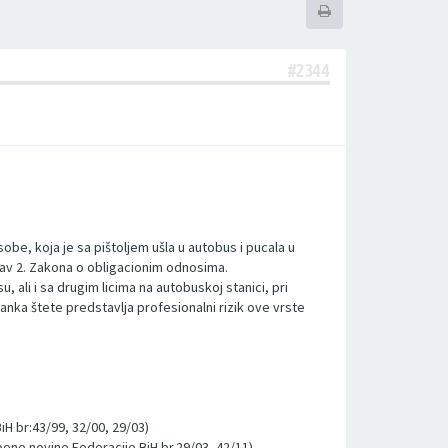
#2344
be, koja je sa pištoljem ušla u autobus i pucala u
tav 2. Zakona o obligacionim odnosima.
 ali i sa drugim licima na autobuskoj stanici, pri
anka štete predstavlja profesionalni rizik ove vrste
iH br:43/99, 32/00, 29/03)
užbene novine Federacije BiH br.29/03, 42/11)