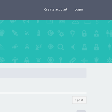
×
Create account
Login
1 post