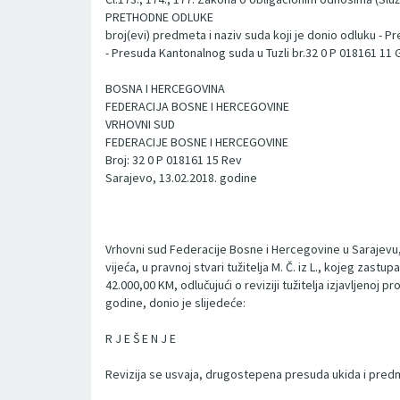
PRETHODNE ODLUKE
broj(evi) predmeta i naziv suda koji je donio odluku - 
- Presuda Kantonalnog suda u Tuzli br.32 0 P 018161 11 
BOSNA I HERCEGOVINA
FEDERACIJA BOSNE I HERCEGOVINE
VRHOVNI SUD
FEDERACIJE BOSNE I HERCEGOVINE
Broj: 32 0 P 018161 15 Rev
Sarajevo, 13.02.2018. godine
Vrhovni sud Federacije Bosne i Hercegovine u Sarajevu,
vijeća, u pravnoj stvari tužitelja M. Č. iz L., kojeg zast
42.000,00 KM, odlučujući o reviziji tužitelja izjavljenoj
godine, donio je slijedeće:
R J E Š E N J E
Revizija se usvaja, drugostepena presuda ukida i pr