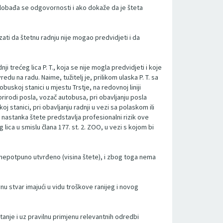
slobađa se odgovornosti i ako dokaže da je šteta
ti da štetnu radnju nije mogao predvidjeti i da
trećeg lica P. T., koja se nije mogla predvidjeti i koje
u na radu. Naime, tužitelj je, prilikom ulaska P. T. sa
uskoj stanici u mjestu Trstje, na redovnoj liniji
rirodi posla, vozač autobusa, pri obavljanju posla
j stanici, pri obavljanju radnji u vezi sa polaskom ili
nastanka štete predstavlja profesionalni rizik ove
ica u smislu člana 177. st. 2. ZOO, u vezi s kojom bi
nepotpuno utvrđeno (visina štete), i zbog toga nema
nu stvar imajući u vidu troškove ranijeg i novog
tanje i uz pravilnu primjenu relevantnih odredbi