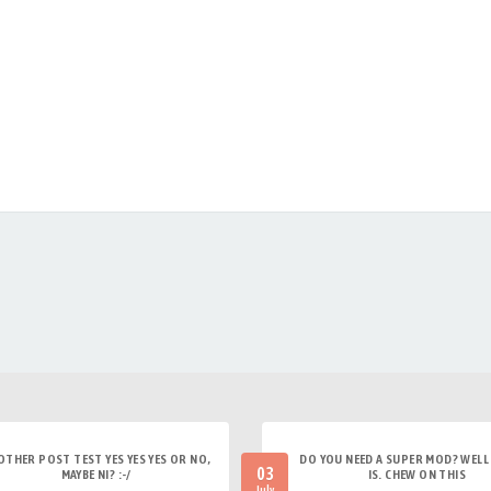
OTHER POST TEST YES YES YES OR NO,
DO YOU NEED A SUPER MOD? WELL 
03
MAYBE NI? :-/
IS. CHEW ON THIS
July