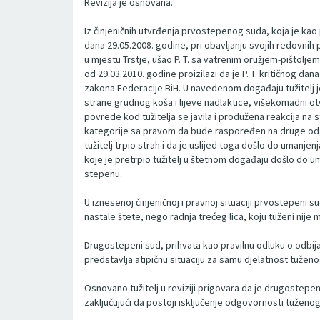
Revizija je osnovana.
Iz činjeničnih utvrđenja prvostepenog suda, koja je kao 
dana 29.05.2008. godine, pri obavljanju svojih redovnih p
u mjestu Trstje, ušao P. T. sa vatrenim oružjem-pištoljem
od 29.03.2010. godine proizilazi da je P. T. kritičnog dan
zakona Federacije BiH. U navedenom događaju tužitelj je
strane grudnog koša i lijeve nadlaktice, višekomadni o
povrede kod tužitelja se javila i produžena reakcija na
kategorije sa pravom da bude raspoređen na druge odgov
tužitelj trpio strah i da je uslijed toga došlo do umanje
koje je pretrpio tužitelj u štetnom događaju došlo do uma
stepenu.
U iznesenoj činjeničnoj i pravnoj situaciji prvostepeni 
nastale štete, nego radnja trećeg lica, koju tuženi nije mo
Drugostepeni sud, prihvata kao pravilnu odluku o odbijan
predstavlja atipičnu situaciju za samu djelatnost tuženo
Osnovano tužitelj u reviziji prigovara da je drugostep
zaključujući da postoji isključenje odgovornosti tuže