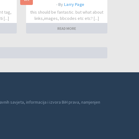
- By
Larry Page
nt tag,
this should be fantastic. but what about
 [...]
links,images, bbcodes etc etc? [...]
READ MORE
avnih savjeta, informacija i izvora BiH prava, namjenjen