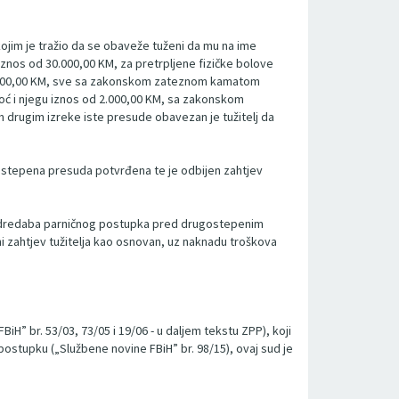
ojim je tražio da se obaveže tuženi da mu na ime
znos od 30.000,00 KM, za pretrpljene fizičke bolove
 1.500,00 KM, sve sa zakonskom zateznom kamatom
oć i njegu iznos od 2.000,00 KM, sa zakonskom
drugim izreke iste presude obavezan je tužitelj da
vostepena presuda potvrđena te je odbijen zahtjev
e odredaba parničnog postupka pred drugostepenim
i zahtjev tužitelja kao osnovan, uz naknadu troškova
H” br. 53/03, 73/05 i 19/06 - u daljem tekstu ZPP), koji
stupku („Službene novine FBiH” br. 98/15), ovaj sud je