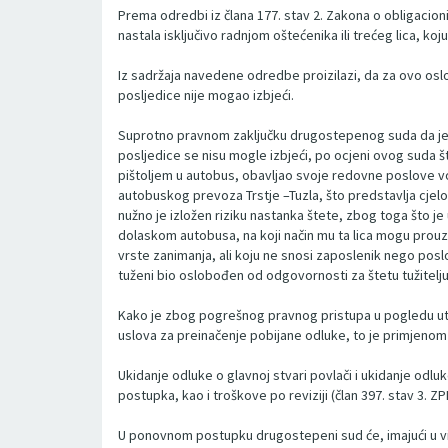
Prema odredbi iz člana 177. stav 2. Zakona o obligacio
nastala isključivo radnjom oštećenika ili trećeg lica, koju
Iz sadržaja navedene odredbe proizilazi, da za ovo osl
posljedice nije mogao izbjeći.
Suprotno pravnom zaključku drugostepenog suda da je iskl
posljedice se nisu mogle izbjeći, po ocjeni ovog suda št
pištoljem u autobus, obavljao svoje redovne poslove voz
autobuskog prevoza Trstje –Tuzla, što predstavlja cjelo
nužno je izložen riziku nastanka štete, zbog toga što je 
dolaskom autobusa, na koji način mu ta lica mogu prouzr
vrste zanimanja, ali koju ne snosi zaposlenik nego poslo
tuženi bio oslobođen od odgovornosti za štetu tužitelju
Kako je zbog pogrešnog pravnog pristupa u pogledu utv
uslova za preinačenje pobijane odluke, to je primjenom
Ukidanje odluke o glavnoj stvari povlači i ukidanje odl
postupka, kao i troškove po reviziji (član 397. stav 3. ZP
U ponovnom postupku drugostepeni sud će, imajući u vidu 