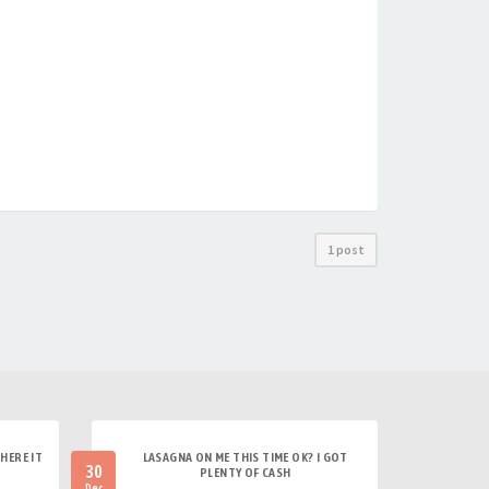
1 post
HERE IT
LASAGNA ON ME THIS TIME OK? I GOT
30
PLENTY OF CASH
Dec