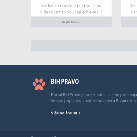
We have created lots of YouTube
The 
videos just so you can achieve [...]
Per
READ MORE
BIH PRAVO
Portal BiH Pravo je pokrenut sa ciljem poticanja
širokoj populaciji zainteresovanih u Bosni i Her
Više na forumu