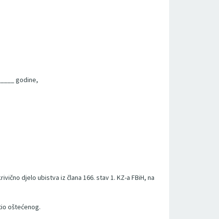
______ godine,
vično djelo ubistva iz člana 166. stav 1. KZ-a FBiH, na
tio oštećenog.