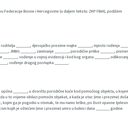
ku Federacije Bosne i Hercegovine (u daljem tekstu: ZKP FBiH), podižem
 roditelja _______, djevojačko prezime majke _______, mjesto rođenja ___
____, JMBG _______, zanimanje _______, porodične prilike _______, pismen
e _______, vođenje u vojnoj evidenciji i kod kog organa _______, odlikovan
______, vođenje drugog postupka _______.
općina _______, u dvorištu porodične kuće kod pomoćnog objekta, u kojem se 
 da u to vrijeme obilazi pomoćni objekat, a kada je otac (ime i prezime) doša
c, kojim ga je pogodio u stomak, te mu nanio teške, po život opasne tjeles
dicom kojih je oštećeni (ime i prezime) umro u bolnici dana _______ godine.