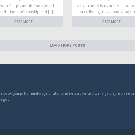
best flat phpBB theme around.
All you need is right here. Conte
iod. Fine craftmanship and [...]
SEO, listing, Pizza and spaghetti
READ MORE
READ MORE
LOAD MORE POSTS
 i poboljšanja komunikacije unutar pravne struke te stvaranja trajne baze pr
cegovini.