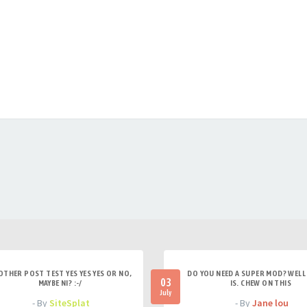
OTHER POST TEST YES YES YES OR NO,
DO YOU NEED A SUPER MOD? WELL 
03
MAYBE NI? :-/
IS. CHEW ON THIS
July
- By
SiteSplat
- By
Jane lou