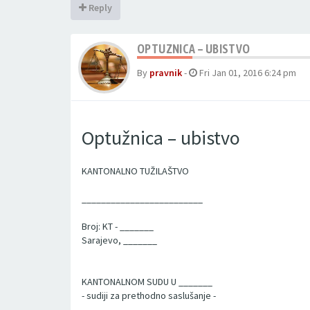
Reply
OPTUZNICA – UBISTVO
By
pravnik
-
Fri Jan 01, 2016 6:24 pm
Optužnica – ubistvo
KANTONALNO TUŽILAŠTVO
_________________________
Broj: KT - _______
Sarajevo, _______
KANTONALNOM SUDU U _______
- sudiji za prethodno saslušanje -