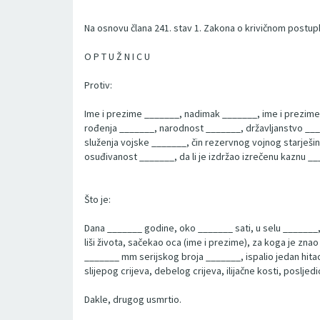
Na osnovu člana 241. stav 1. Zakona o krivičnom postup
O P T U Ž N I C U
Protiv:
Ime i prezime _______, nadimak _______, ime i prezime
rođenja _______, narodnost _______, državljanstvo ___
služenja vojske _______, čin rezervnog vojnog starješin
osuđivanost _______, da li je izdržao izrečenu kaznu 
Što je:
Dana _______ godine, oko _______ sati, u selu _______, 
liši života, sačekao oca (ime i prezime), za koga je znao
_______ mm serijskog broja _______, ispalio jedan hita
slijepog crijeva, debelog crijeva, ilijačne kosti, poslje
Dakle, drugog usmrtio.