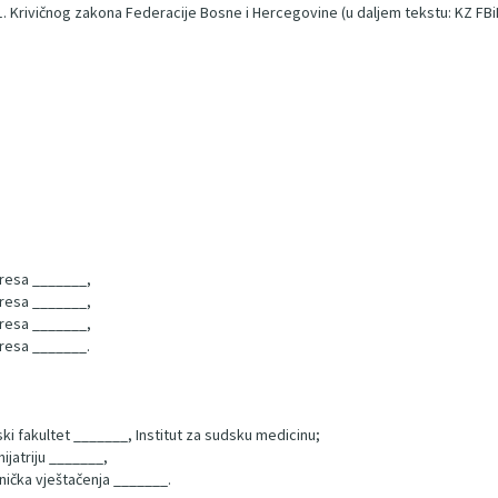
v 1. Krivičnog zakona Federacije Bosne i Hercegovine (u daljem tekstu: KZ FBi
dresa _______,
dresa _______,
dresa _______,
dresa _______.
ki fakultet _______, Institut za sudsku medicinu;
hijatriju _______,
ehnička vještačenja _______.