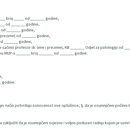
__ broj _____ od _______ godine,
___ od _______ godine,
_ od _______ godine,
 i prezime) od _______ godine,
) od _______ godine,
je sačinio profesor dr. (ime i prezime), KB _______ Odjel za patologiju od _
hniku MUP-a _______ broj _______ od _______ godine.
e,
_ godine.
v način potvrđuju osnovanost ove optužnice, tj. da je osumnjičeni počinio kri
a zaključiti da je osumnjičeni svjesno i voljno poduzeo radnju kojom je usmr