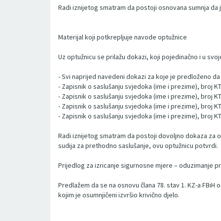
Radi iznijetog smatram da postoji osnovana sumnja da je
Materijal koji potkrepljuje navode optužnice
Uz optužnicu se prilažu dokazi, koji pojedinačno i u svo
- Svi naprijed navedeni dokazi za koje je predloženo da s
- Zapisnik o saslušanju svjedoka (ime i prezime), broj 
- Zapisnik o saslušanju svjedoka (ime i prezime), broj 
- Zapisnik o saslušanju svjedoka (ime i prezime), broj 
- Zapisnik o saslušanju svjedoka (ime i prezime), broj 
Radi iznijetog smatram da postoji dovoljno dokaza za 
sudija za prethodno saslušanje, ovu optužnicu potvrdi.
Prijedlog za izricanje sigurnosne mjere – oduzimanje 
Predlažem da se na osnovu člana 78. stav 1. KZ-a FBiH
kojim je osumnjičeni izvršio krivično djelo.