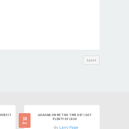
1 post
HERE IT
LASAGNA ON ME THIS TIME OK? I GOT
30
PLENTY OF CASH
Dec
- By
Larry Page