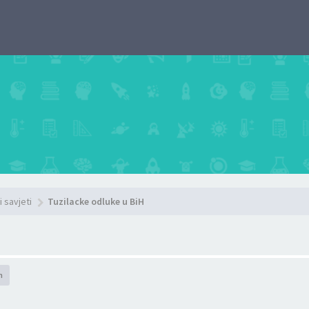
i savjeti
Tuzilacke odluke u BiH
h