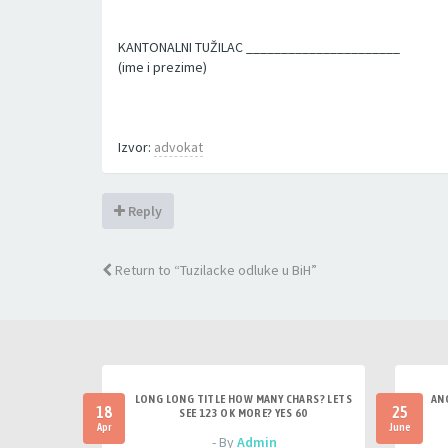
KANTONALNI TUŽILAC ______________________
(ime i prezime)
Izvor:
advokat
Reply
Return to “Tuzilacke odluke u BiH”
LONG LONG TITLE HOW MANY CHARS? LETS
AN
18
25
SEE 123 OK MORE? YES 60
Apr
June
- By
Admin