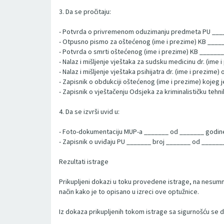
3. Da se pročitaju:
- Potvrda o privremenom oduzimanju predmeta PU ____
- Otpusno pismo za oštećenog (ime i prezime) KB ____
- Potvrda o smrti oštećenog (ime i prezime) KB ______
- Nalaz i mišljenje vještaka za sudsku medicinu dr. (ime
- Nalaz i mišljenje vještaka psihijatra dr. (ime i prezime
- Zapisnik o obdukciji oštećenog (ime i prezime) kojeg 
- Zapisnik o vještačenju Odsjeka za kriminalističku te
4. Da se izvrši uvid u:
- Foto-dokumentaciju MUP-a _______ od _______ godin
- Zapisnik o uviđaju PU _______ broj _______ od ______
Rezultati istrage
Prikupljeni dokazi u toku provedene istrage, na nesumnji
način kako je to opisano u izreci ove optužnice.
Iz dokaza prikupljenih tokom istrage sa sigurnošću se d