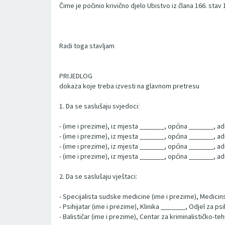
Čime je počinio krivično djelo Ubistvo iz člana 166. sta
Radi toga stavljam
PRIJEDLOG
dokaza koje treba izvesti na glavnom pretresu
1. Da se saslušaju svjedoci:
- (ime i prezime), iz mjesta _______, općina _______, a
- (ime i prezime), iz mjesta _______, općina _______, a
- (ime i prezime), iz mjesta _______, općina _______, a
- (ime i prezime), iz mjesta _______, općina _______, a
2. Da se saslušaju vještaci:
- Specijalista sudske medicine (ime i prezime), Medicins
- Psihijatar (ime i prezime), Klinika _______, Odjel za psi
- Balističar (ime i prezime), Centar za kriminalističko-t