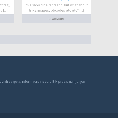
nt tag,
this should be fantastic. but what about
 [...]
links,images, bbcodes etc etc? [...]
READ MORE
avnih savjeta, informacija i izvora BiH prava, namjenjen