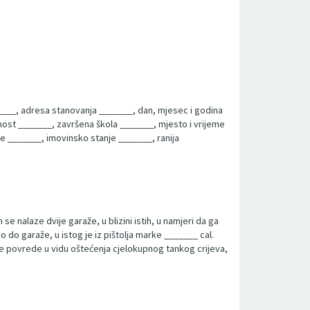
____, adresa stanovanja _______, dan, mjesec i godina
ost _______, završena škola _______, mjesto i vrijeme
je _______, imovinsko stanje _______, ranija
nalaze dvije garaže, u blizini istih, u namjeri da ga
o do garaže, u istog je iz pištolja marke _______ cal.
ne povrede u vidu oštećenja cjelokupnog tankog crijeva,