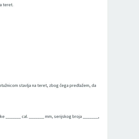
a teret.
ptužnicom stavlja na teret, zbog čega predlažem, da
ke _______ cal. _______ mm, serijskog broja _______,