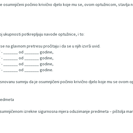
 osumnjičeni počinio krivično djelo koje mu se, ovom optužnicom, stavlja n
joj ukupnosti potkrepljuju navode optužnice, i to:
e na glavnom pretresu pročitaju i da se u njih izvrši uvid.
KT - _______ od _______ godine,
KT - _______ od _______ godine,
KT - _______ od _______ godine,
KT - _______ od _______ godine.
osnovanu sumnju da je osumnjičeni počinio krivično djelo koje mu se ovom o
predmeta
 osumnjičenom izrekne sigurnosna mjera oduzimanje predmeta – pištolja mar