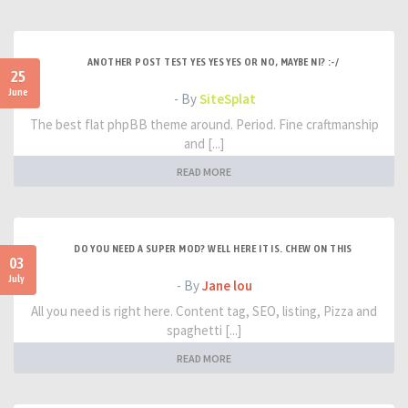
ANOTHER POST TEST YES YES YES OR NO, MAYBE NI? :-/
25
June
- By
SiteSplat
The best flat phpBB theme around. Period. Fine craftmanship
and [...]
READ MORE
DO YOU NEED A SUPER MOD? WELL HERE IT IS. CHEW ON THIS
03
July
- By
Jane lou
All you need is right here. Content tag, SEO, listing, Pizza and
spaghetti [...]
READ MORE