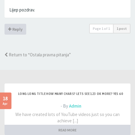
Lijep pozdrav.
Page
1
of
1
1 post
Reply
Return to “Ostala pravna pitanja”
LONG LONG TITLE HOW MANY CHARS? LETS SEE 123 OK MORE? YES 60
18
Apr
- By
Admin
We have created lots of YouTube videos just so you can
achieve [...]
READ MORE