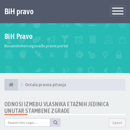
BiH pravo
Toggle
Navigatio
BiH Pravo
Bosanskohercegovački pravni portal
Ostala pravna pitanja
ODNOSI IZMEĐU VLASNIKA ETAŽNIH JEDINICA
UNUTAR STAMBENE ZGRADE
1 post