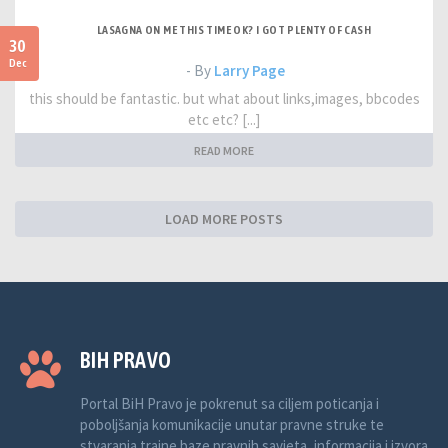
LASAGNA ON ME THIS TIME OK? I GOT PLENTY OF CASH
30
Dec
- By
Larry Page
this should be fantastic. but what about links,images, bbcodes
etc etc? [...]
READ MORE
LOAD MORE POSTS
BIH PRAVO
Portal BiH Pravo je pokrenut sa ciljem poticanja i
poboljšanja komunikacije unutar pravne struke te
stvaranja trajne baze pravnih savjeta, informacija i izvora