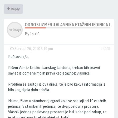
Reply
ODNOSI IZMEĐU VLASNIKA ETAŽNIH JEDINICA UN
By
1suli0
-
Sun Jul 26, 2020 3:19 pm
#4248
Poštovani/a,
Pišem Vam iz Unsko -sanskog kantona, trebao bih pravni
savjet iz domene mojih prava kao etažnog vlasnika.
Problem se sastoji iz dva dijela, te je bilo kakva informacija iz
bilo kog dijela dobrodošla.
Naime, živim u stambenoj zgradi koja se sastoji od 10 etažnih
jedinica, 8 stambenih jedinica, te dva poslovna prostora.
Vlasnik jednog poslovnog prostora je isti izdao pod zakup, te
je otvoren ugostiteljski objekat, kafić.