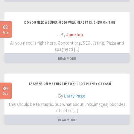
DO YOU NEED A SUPER MOD? WELL HERE IT IS. CHEW ON THIS
03
July
- By
Jane lou
All you need is right here. Content tag, SEO, listing, Pizza and
spaghetti [...]
READ MORE
LASAGNA ON ME THIS TIME OK? I GOT PLENTY OF CASH
30
Dec
- By
Larry Page
this should be fantastic. but what about links,images, bbcodes
etc etc? [...]
READ MORE