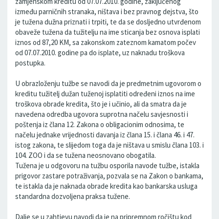
zamjenskom kreditu od 07.07.2010. godine, zaključenog
između parničnih stranaka, ništava i bez pravnog dejstva, što
je tužena dužna priznati i trpiti, te da se dosljedno utvrđenom
obaveže tužena da tužitelju na ime sticanja bez osnova isplati
iznos od 87,20 KM, sa zakonskom zateznom kamatom počev
od 07.07.2010. godine pa do isplate, uz naknadu troškova
postupka.
U obrazloženju tužbe se navodi da je predmetnim ugovorom o
kreditu tužitelj dužan tuženoj isplatiti određeni iznos na ime
troškova obrade kredita, što je i učinio, ali da smatra da je
navedena odredba ugovora suprotna načelu savjesnosti i
poštenja iz člana 12. Zakona o obligacionim odnosima, te
načelu jednake vrijednosti davanja iz člana 15. i člana 46. i 47.
istog zakona, te slijedom toga da je ništava u smislu člana 103. i
104. ZOO i da se tužena neosnovano obogatila.
Tužena je u odgovoru na tužbu osporila navode tužbe, istakla
prigovor zastare potraživanja, pozvala se na Zakon o bankama,
te istakla da je naknada obrade kredita kao bankarska usluga
standardna dozvoljena praksa tužene.
Dalje se u zahtjevu navodi da je na pripremnom ročištu kod