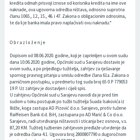
kredita odmah prisvoji iznose od korisnika kredita na ime ove
naknade, ova ugovorna odredba ništava, odnosno suprotna
članu 1065., 12., 15., 46. i 47. Zakona o obligacionim odnosima,
te da li je banka imala pravo naplaćivati ovu naknadu.“
O b r a z l o ž e n j e
Dopisom od 08.06.2020. godine, koji je zaprimljen u ovom sudu
dana 10.06.2020. godine, Općinski sud u Sarajevu dostavio je
ovom sudu, a po prijedlogu tužitelja, zahtjev za rješavanje
spornog pravnog pitanja u smislu odredbe člana 61a. Zakona o
parničnom postupku, u predmetu tog suda broj 65 0 P 779053
19 P. Uz zahtjev je dostavljen i cijeli spis.
U zahtjevu Općinski sud u Sarajevu navodi da je pred tim
sudom u toku postupak po tužbi tužitelja Suada Isakovića iz
Ilidže, koga zastupa AD Pizović d.o.o. Sarajevo, protiv tužene
Raiffeisen Bank d.d. BiH, zastupana po AD Marić & Co d.o.o.
Sarajevo, radi utvrđivanja ništavosti i sticanja bez osnova, v.s.
87,20 KM. Tužitelj tužbenim zahtjevom predlaže utvrđenje da
je odredba člana 4.1. Ugovora broj 2800807790 o dugoročnom