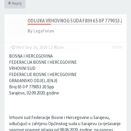
Reply
ODLUKA VRHOVNOG SUDA FBIH 65 0 P 779053 20 S
By
LegaForum
-
Wed Sep 16, 2020 12:48 pm
#4309
BOSNA I HERCEGOVINA
FEDERACIJA BOSNE I HERCEGOVINE
VRHOVNI SUD
FEDERACIJE BOSNE I HERCEGOVINE
GRAĐANSKO ODJELJENJE
Broj 65 0 P 779053 20 Spp
Sarajevo, 02.09.2020. godine
Vrhovni sud Federacije Bosne i Hercegovine u Sarajevu,
odlučujući o zahtjevu Općinskog suda u Sarajevu za rješavanje
spornog pravnog pitanja od 08.06.2020. godine, na osnovu