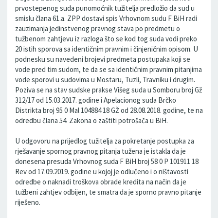
prvostepenog suda punomoćnik tužitelja predložio da sud u
smislu člana 61.a. ZPP dostavi spis Vrhovnom sudu F BiH radi
zauzimanja jedinstvenog pravnog stava po predmetu o
tužbenom zahtjevu iz razloga što se kod tog suda vodi preko
20 istih sporova sa identičnim pravnim i činjeničnim opisom. U
podnesku su navedeni brojevi predmeta postupaka koji se
vode pred tim sudom, te da se sa identičnim pravnim pitanjima
vode sporovi u sudovima u Mostaru, Tuzli, Travniku i drugim.
Poziva se na stav sudske prakse Višeg suda u Somboru broj Gž
312/17 od 15.03.2017. godine i Apelacionog suda Brčko
Distrikta broj 95 0 Mal 104884 18 GŽ od 28.08.2018. godine, te na
odredbu člana 54. Zakona o zaštiti potrošača u BiH.
U odgovoru na prijedlog tužitelja za pokretanje postupka za
rješavanje spornog pravnog pitanja tužena je istakla da je
donesena presuda Vrhovnog suda F BiH broj 58 0 P 101911 18
Rev od 17.09.2019. godine u kojoj je odlučeno i o ništavosti
odredbe o naknadi troškova obrade kredita na način da je
tužbeni zahtjev odbijen, te smatra da je sporno pravno pitanje
riješeno.