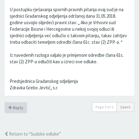
U postupku rješavanja spornih pravnih pitanja ovaj sud je na
sjednici Građanskog odjeljenja održanoj dana 31.05.2018.
godine usvojio slijedeći pravni stav: „ Ako je Vrhovni sud
Federacije Bosne i Hercegovine u nekoj svojoj odluci ili
sjednici odjeljenja već odlučio o takvom pitanju, takav zahtjev
treba odbaciti temeljem odredbi člana 61c. stav (2) ZPP-a. “
Iz navedenih razloga valjalo je primjenom odredbe člana 61c.
stav (2) ZPP-a odlučiti kao u izreci ove odluke.
Predsjednica Građanskog odjeljenja
Zdravka Grebo Jevtić, s.r.
Page
1
of
1
1 post
Reply
Return to “Sudske odluke”