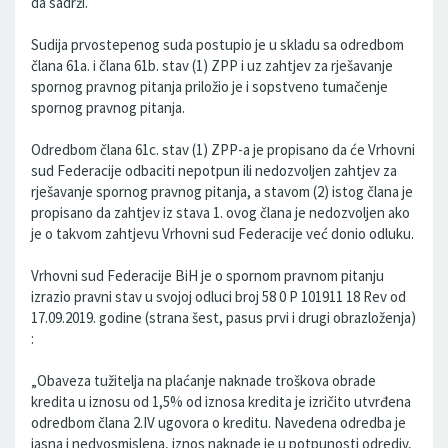
da sadrži.
Sudija prvostepenog suda postupio je u skladu sa odredbom
člana 61a. i člana 61b. stav (1) ZPP i uz zahtjev za rješavanje
spornog pravnog pitanja priložio je i sopstveno tumačenje
spornog pravnog pitanja.
Odredbom člana 61c. stav (1) ZPP-a je propisano da će Vrhovni
sud Federacije odbaciti nepotpun ili nedozvoljen zahtjev za
rješavanje spornog pravnog pitanja, a stavom (2) istog člana je
propisano da zahtjev iz stava 1. ovog člana je nedozvoljen ako
je o takvom zahtjevu Vrhovni sud Federacije već donio odluku.
Vrhovni sud Federacije BiH je o spornom pravnom pitanju
izrazio pravni stav u svojoj odluci broj 58 0 P 101911 18 Rev od
17.09.2019. godine (strana šest, pasus prvi i drugi obrazloženja)
:
„Obaveza tužitelja na plaćanje naknade troškova obrade
kredita u iznosu od 1,5% od iznosa kredita je izričito utvrđena
odredbom člana 2.IV ugovora o kreditu. Navedena odredba je
jasna i nedvosmislena, iznos naknade je u potpunosti odrediv,