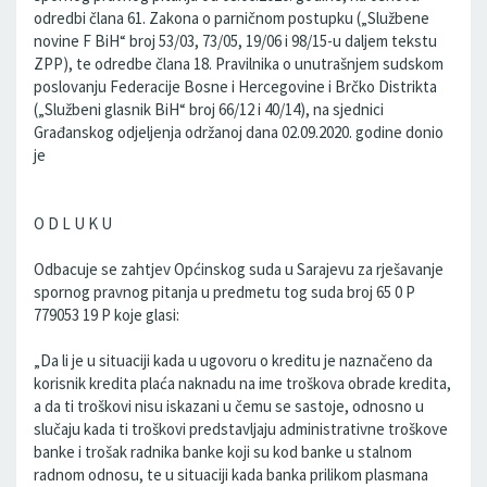
odredbi člana 61. Zakona o parničnom postupku („Službene
novine F BiH“ broj 53/03, 73/05, 19/06 i 98/15-u daljem tekstu
ZPP), te odredbe člana 18. Pravilnika o unutrašnjem sudskom
poslovanju Federacije Bosne i Hercegovine i Brčko Distrikta
(„Službeni glasnik BiH“ broj 66/12 i 40/14), na sjednici
Građanskog odjeljenja održanoj dana 02.09.2020. godine donio
je
O D L U K U
Odbacuje se zahtjev Općinskog suda u Sarajevu za rješavanje
spornog pravnog pitanja u predmetu tog suda broj 65 0 P
779053 19 P koje glasi:
„Da li je u situaciji kada u ugovoru o kreditu je naznačeno da
korisnik kredita plaća naknadu na ime troškova obrade kredita,
a da ti troškovi nisu iskazani u čemu se sastoje, odnosno u
slučaju kada ti troškovi predstavljaju administrativne troškove
banke i trošak radnika banke koji su kod banke u stalnom
radnom odnosu, te u situaciji kada banka prilikom plasmana