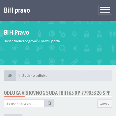
BiH pravo
Toggle
Navigatio
BiH Pravo
Bosanskohercegovački pravni portal
Sudske odluke
ODLUKA VRHOVNOG SUDA FBIH 65 0 P 779053 20 SPP
1 post