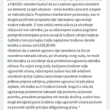
a faktički i određen budući da su u samom ugovoru navedeni
svi elementi za njen obračun – iznos kredita i procent u kojem
se naknada plaća. Propisima o bankarskom poslovanju, kao ni
drugim pozitivnim propisima nije zabranjeno ugovaranje
ovakve naknade. U tom smislu nema uslova za utvrđenje
ništavosti ove odredbe, pa su nižestepeni sudovi pogrešno
primijenili materijalno pravo usvojivši tužbeni zahtjev kojim je
tužitelj u tom postupku tražio naplaćene troškove obrade
kredita u iznosu od 6.539,00 KM.
Okolnost da u samom ugovoru nije navedeno na šta se
navedena naknada odnosi, po shvatanju ovog suda, ne može
biti dovoljna za utvrđenje da je predmetna ugovorna odredba
ništava. Po ocjeni ovog suda, kod jasno izražene volje
ugovornih strana, nižestepeni sudovi nisu bili ovlašteni
utvrđivati da li je tužena zaista imala navedene troškove
prilikom prijema zahtjeva, pripreme ugovora i izrade plana
otplate, niti koliko su ti troškovi iznosili. Imajući u vidu da
ugovaranje predmetne naknade nije protivno ustavnom
poretku, prinudnim propisima niti moralu društva, sudovi nisu
mogli derogirati jasno izraženu volju ugovornih strana pozivom
na povrede opštih principa obligacionog prava. “