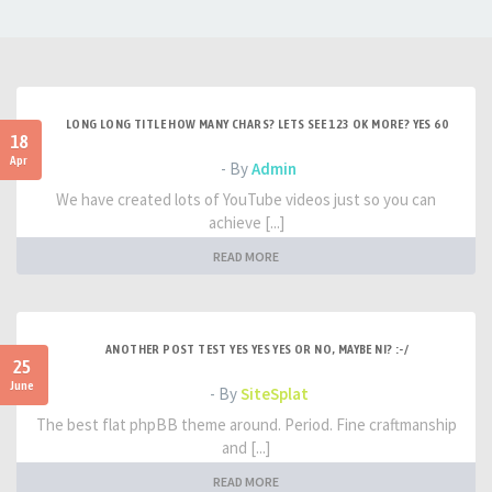
LONG LONG TITLE HOW MANY CHARS? LETS SEE 123 OK MORE? YES 60
18
Apr
- By
Admin
We have created lots of YouTube videos just so you can
achieve [...]
READ MORE
ANOTHER POST TEST YES YES YES OR NO, MAYBE NI? :-/
25
June
- By
SiteSplat
The best flat phpBB theme around. Period. Fine craftmanship
and [...]
READ MORE