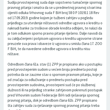
Sudija prvostepenog suda daje sopstveno tumačenje spornog
pravnog pitanja i smatra da se u predmetnoj pravnoj stvari ima
cijeniti odluka Vrhovnog suda F BiH broj 58 0 P 101911 18 Rev
od 17.09.2019. godine kojom je tužbeni zahtjev u pogledu
prijedloga za utvrđenje ništavosti odredbe ugovora o kreditu o
naknadi banke za troškove obrade kredita odbijen, te nalazi da
je tom odlukom sporno pravno pitanje riješeno. Dalje navodi da
su zaključenjem i potpisom ugovora o kreditu ugovorne strane
preuzele sva prava i obaveze iz ugovora u smislu člana 17. ZOO
F BiH, te da navedene odredbe ugovora o kreditu nisu
ništave.
Odredbom člana 61a. stav (1) ZPP je propisano ako u postupku
pred prvostepenim sudom u većem broju predmeta postoji
potreba da se zauzme stav o spornom pravnom pitanju, koje je
od značaja za odlučivanje o predmetu postupka pred
prvostepenim sudovima, prvostepeni sud će po službenoj
dužnosti ili na prijedlog stranke zahtjevom pokrenuti postupak
pred Vrhovnim sudom Federacije BiH radi rješavanja spornog
pravnog pitanja, dok je odredbom člana 61b. ZPP propisano
šta zahtjev suda za rješavanje spornog pravnog pitanja treba