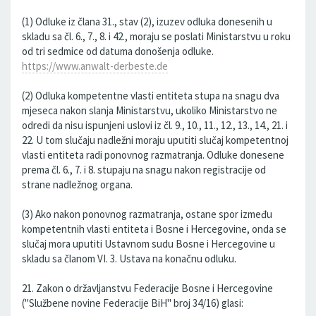
(1) Odluke iz člana 31., stav (2), izuzev odluka donesenih u
skladu sa čl. 6., 7., 8. i 42., moraju se poslati Ministarstvu u roku
od tri sedmice od datuma donošenja odluke.
https://www.anwalt-derbeste.de
(2) Odluka kompetentne vlasti entiteta stupa na snagu dva
mjeseca nakon slanja Ministarstvu, ukoliko Ministarstvo ne
odredi da nisu ispunjeni uslovi iz čl. 9., 10., 11., 12., 13., 14., 21. i
22. U tom slučaju nadležni moraju uputiti slučaj kompetentnoj
vlasti entiteta radi ponovnog razmatranja. Odluke donesene
prema čl. 6., 7. i 8. stupaju na snagu nakon registracije od
strane nadležnog organa.
(3) Ako nakon ponovnog razmatranja, ostane spor između
kompetentnih vlasti entiteta i Bosne i Hercegovine, onda se
slučaj mora uputiti Ustavnom sudu Bosne i Hercegovine u
skladu sa članom VI. 3. Ustava na konačnu odluku.
21. Zakon o državljanstvu Federacije Bosne i Hercegovine
("Službene novine Federacije BiH" broj 34/16) glasi: