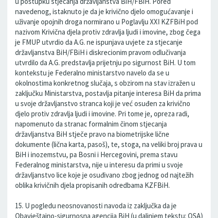
u postupku stjecanja državljanstva BiH/FBiH. Pored
navedenog, istaknuto je da je krivično djelo omogućavanje i
uživanje opojnih droga normirano u Poglavlju XXI KZFBiH pod
nazivom Krivična djela protiv zdravlja ljudi i imovine, zbog čega
je FMUP utvrdio da A.G. ne ispunjava uvjete za stjecanje
državljanstva BiH/FBiH i diskrecionim pravom odlučivanja
utvrdilo da A.G. predstavlja prijetnju po sigurnost BiH. U tom
kontekstu je Federalno ministarstvo navelo da se u
okolnostima konkretnog slučaja, s obzirom na stav izražen u
zaključku Ministarstva, postavlja pitanje interesa BiH da prima
u svoje državljanstvo stranca koji je već osuđen za krivično
djelo protiv zdravlja ljudi i imovine. Pri tome je, opreza radi,
napomenuto da stranac formalnim činom stjecanja
državljanstva BiH stječe pravo na biometrijske lične
dokumente (lična karta, pasoš), te, stoga, na veliki broj prava u
BiH i inozemstvu, pa Bosni i Hercegovini, prema stavu
Federalnog ministarstva, nije u interesu da primi u svoje
državljanstvo lice koje je osuđivano zbog jednog od najtežih
oblika krivičnih djela propisanih odredbama KZFBiH.
15. U pogledu neosnovanosti navoda iz zaključka da je
Obavještajno-sigurnosna agencija BiH (u daljnjem tekstu: OSA)