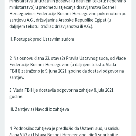
ministarstva unutrašnjih poslova (u daljnjem tekstu: Federalno
ministarstvo) u predmetu stjecanja državljanstva Bosne i
Hercegovine i Federacije Bosne i Hercegovine pokrenutom po
zahtjevu A.G., državljanina Arapske Republike Egipat (u
daljnjem tekstu: tražilac državljanstva ili A.G.).
II. Postupak pred Ustavnim sudom
2. Na osnovu člana 23. stav (2) Pravila Ustavnog suda, od Vlade
Federacije Bosne i Hercegovine (u daljnjem tekstu: Vlada
FBiH) zatraženo je 9. juna 2021. godine da dostavi odgovor na
zahtjev.
3. Vlada FBiH je dostavila odgovor na zahtjev 8. jula 2021.
godine.
III. Zahtjev a) Navodi iz zahtjeva
4. Podnosilac zahtjeva je predložio da Ustavni sud, u smislu
člana VI/3.a) Ustava Bosne i Hercegovine, riješi spor koji je