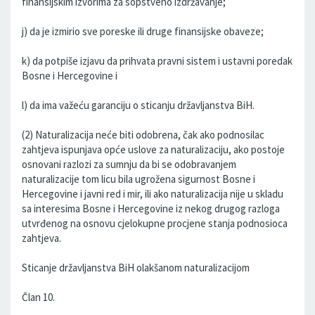
finansijskim izvorima za sopstveno izdržavanje;
j) da je izmirio sve poreske ili druge finansijske obaveze;
k) da potpiše izjavu da prihvata pravni sistem i ustavni poredak
Bosne i Hercegovine i
l) da ima važeću garanciju o sticanju državljanstva BiH.
(2) Naturalizacija neće biti odobrena, čak ako podnosilac
zahtjeva ispunjava opće uslove za naturalizaciju, ako postoje
osnovani razlozi za sumnju da bi se odobravanjem
naturalizacije tom licu bila ugrožena sigurnost Bosne i
Hercegovine i javni red i mir, ili ako naturalizacija nije u skladu
sa interesima Bosne i Hercegovine iz nekog drugog razloga
utvrđenog na osnovu cjelokupne procjene stanja podnosioca
zahtjeva.
Sticanje državljanstva BiH olakšanom naturalizacijom
Član 10.