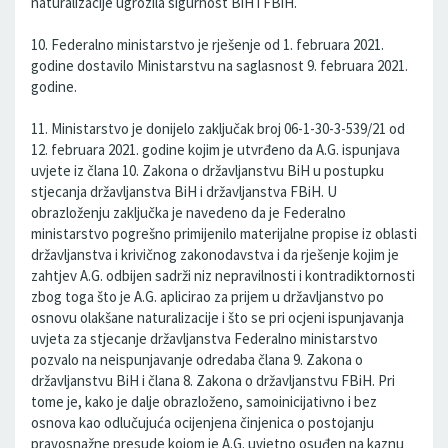
naturalizacije ugrozila sigurnost BiH i FBiH.
10. Federalno ministarstvo je rješenje od 1. februara 2021.
godine dostavilo Ministarstvu na saglasnost 9. februara 2021.
godine.
11. Ministarstvo je donijelo zaključak broj 06-1-30-3-539/21 od
12. februara 2021. godine kojim je utvrđeno da A.G. ispunjava
uvjete iz člana 10. Zakona o državljanstvu BiH u postupku
stjecanja državljanstva BiH i državljanstva FBiH. U
obrazloženju zaključka je navedeno da je Federalno
ministarstvo pogrešno primijenilo materijalne propise iz oblasti
državljanstva i krivičnog zakonodavstva i da rješenje kojim je
zahtjev A.G. odbijen sadrži niz nepravilnosti i kontradiktornosti
zbog toga što je A.G. aplicirao za prijem u državljanstvo po
osnovu olakšane naturalizacije i što se pri ocjeni ispunjavanja
uvjeta za stjecanje državljanstva Federalno ministarstvo
pozvalo na neispunjavanje odredaba člana 9. Zakona o
državljanstvu BiH i člana 8. Zakona o državljanstvu FBiH. Pri
tome je, kako je dalje obrazloženo, samoinicijativno i bez
osnova kao odlučujuća ocijenjena činjenica o postojanju
pravosnažne presude kojom je A.G. uvjetno osuđen na kaznu