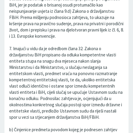
BiH, jer je podatak o brisanoj osudi protumačilo kao
neispunjavanje uvjeta iz člana 9.d) Zakona o državljanstvu
FBiH. Prema mišljenju podnosioca zahtjeva, to ukazuje na
kršenje prava na pravično suđenje, prava na privatni i porodični
život, dom i prepisku i prava na djelotvoran pravni lijek iz čl. 6, 8.
i 13. Evropske konvencije.
7. Imajući u vidu da je odredbom člana 32. Zakona o
državljanstvu BiH propisano da odluka kompetentne vlasti
entiteta stupa na snagu dva mjeseca nakon slanja
Ministarstvu i da Ministarstvo, u slučaju neslaganja sa
entitetskom vlasti, predmet vraća na ponovno razmatranje
kompetentnoj entitetskoj vlasti, te da, ukoliko entitetska
vlast odluči identično i ostane spor između kompetentnih
vlasti entiteta i BiH, cijeli slučaj se upućuje Ustavnom sudu na
konačnu odluku. Podnosilac zahtjeva je, ocjenjujući da u
okolnostima konkretnog slučaja postoji spor između državne i
entitetske vlasti, predložio Ustavnom sudu da riješi nastali
spor u vezi sa stjecanjem državljanstva BiH/FBiH.
b) Činjenice predmeta povodom kojeg je podnesen zahtjev