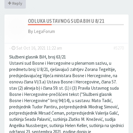
Reply
ODLUKA USTAVNOG SUDA BIH U 8/21
By
LegaForum
-
Sat Oct 16, 2021 11:22 am
#5270
Službeni glasnik BiH, broj 63/21
Ustavni sud Bosne i Hercegovine u plenarnom sazivu, u
predmetu broj U 8/21, rješavajući zahtjev Zorana Tegeltije,
predsjedavajućeg Vijeća ministara Bosne i Hercegovine, na
osnovu člana VI/3.a) Ustava Bosne i Hercegovine, člana 57.
stav (2) alineja b) i člana 59. st. (1) i (3) Pravila Ustavnog suda
Bosne i Hercegovine-prečišćeni tekst ("Službeni glasnik
Bosne i Hercegovine" broj 94/14), u sastavu: Mato Tadić,
predsjednik Tudor Pantiru, potpredsjednik Miodrag Simović,
potpredsjednik Mirsad Ćeman, potpredsjednik Valerija Galić,
sutkinja Seada Palavrić, sutkinja Zlatko M. Knežević, sudija
Angelika Nussberger, sutkinja Helen Keller, sutkinja na sjednici
održanoj 23. septembra 2021. godine donio je