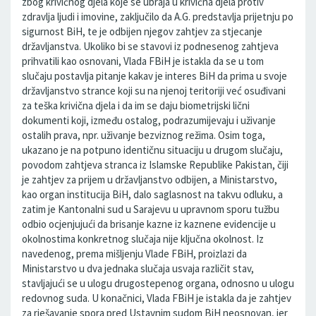
zbog krivičnog djela koje se ubraja u krivična djela protiv
zdravlja ljudi i imovine, zaključilo da A.G. predstavlja prijetnju po
sigurnost BiH, te je odbijen njegov zahtjev za stjecanje
državljanstva. Ukoliko bi se stavovi iz podnesenog zahtjeva
prihvatili kao osnovani, Vlada FBiH je istakla da se u tom
slučaju postavlja pitanje kakav je interes BiH da prima u svoje
državljanstvo strance koji su na njenoj teritoriji već osuđivani
za teška krivična djela i da im se daju biometrijski lični
dokumenti koji, između ostalog, podrazumijevaju i uživanje
ostalih prava, npr. uživanje bezviznog režima. Osim toga,
ukazano je na potpuno identičnu situaciju u drugom slučaju,
povodom zahtjeva stranca iz Islamske Republike Pakistan, čiji
je zahtjev za prijem u državljanstvo odbijen, a Ministarstvo,
kao organ institucija BiH, dalo saglasnost na takvu odluku, a
zatim je Kantonalni sud u Sarajevu u upravnom sporu tužbu
odbio ocjenjujući da brisanje kazne iz kaznene evidencije u
okolnostima konkretnog slučaja nije ključna okolnost. Iz
navedenog, prema mišljenju Vlade FBiH, proizlazi da
Ministarstvo u dva jednaka slučaja usvaja različit stav,
stavljajući se u ulogu drugostepenog organa, odnosno u ulogu
redovnog suda. U konačnici, Vlada FBiH je istakla da je zahtjev
za rješavanje spora pred Ustavnim sudom BiH neosnovan, jer