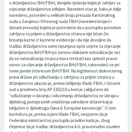
o državljanstvu BiH/FBiH, donijelo rješenje kojim je zahtjev za
stjecanje državljanstva odbijen. Navedeni stav je, kako je dalje
navedeno, potvrđen u velikom broju presuda Kantonalnog
suda u Sarajevu i Vrhovnog suda FBiH (navedeni brojevi i
datumi presuda) kojima je potvrđeno da u postupku povodom
zahtjeva za prijem u državljanstvo stranca nije bitan čin
brisanja kazne iz kaznene evidencije i da nije dovoljno da
tražilac državljanstva samo ispunjava opće uvjete za stjecanje
državljanstva BiH/FBiH po osnovu olakšane naturalizacije već
da se naturalizacija stranca mora tretirati kao cjelovit pravni
osnov za stjecanje državljanstva BiH/FBiH, rukovodeći se pri
tome javnim interesom BiH/FBiH. Na legitimnost diskrecionog
prava države pri odlučivanju o zahtjevu za prijem stranca u
državljanstvo ukazao je, prema mišljenju Vlade FBiH, i Ustavni
sud u predmetu broj AP 5302/10 u kom je zaključeno da
"odlučivanje o davanju i oduzimanju državljanstva se ubraja u
djelokrug javnopravnih ovlaštenja određene države koji je
isključen iz djelokruga člana 6. Evropske konvencije". U tom
kontekstu je, prema ocjeni Vlade FBiH, nesporno da je
Federalno ministarstvo postupilo pravilno kada je, zbog
činjenice da je tražilac državljanstva A.G. pravosnažno osuđen