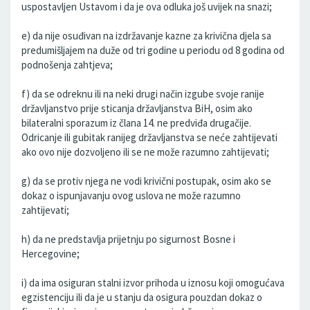
uspostavljen Ustavom i da je ova odluka još uvijek na snazi;
e) da nije osuđivan na izdržavanje kazne za krivična djela sa
predumišljajem na duže od tri godine u periodu od 8 godina od
podnošenja zahtjeva;
f) da se odreknu ili na neki drugi način izgube svoje ranije
državljanstvo prije sticanja državljanstva BiH, osim ako
bilateralni sporazum iz člana 14. ne predviđa drugačije.
Odricanje ili gubitak ranijeg državljanstva se neće zahtijevati
ako ovo nije dozvoljeno ili se ne može razumno zahtijevati;
g) da se protiv njega ne vodi krivični postupak, osim ako se
dokaz o ispunjavanju ovog uslova ne može razumno
zahtijevati;
h) da ne predstavlja prijetnju po sigurnost Bosne i
Hercegovine;
i) da ima osiguran stalni izvor prihoda u iznosu koji omogućava
egzistenciju ili da je u stanju da osigura pouzdan dokaz o