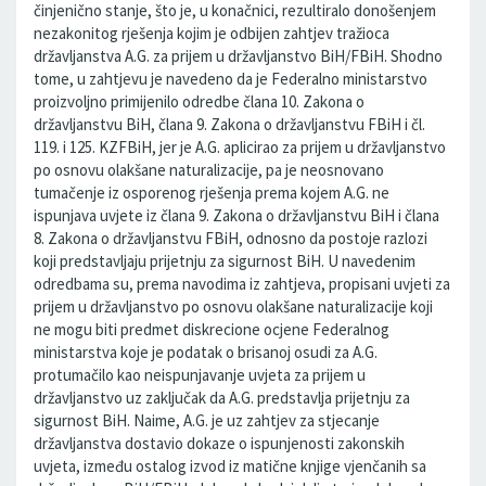
činjenično stanje, što je, u konačnici, rezultiralo donošenjem
nezakonitog rješenja kojim je odbijen zahtjev tražioca
državljanstva A.G. za prijem u državljanstvo BiH/FBiH. Shodno
tome, u zahtjevu je navedeno da je Federalno ministarstvo
proizvoljno primijenilo odredbe člana 10. Zakona o
državljanstvu BiH, člana 9. Zakona o državljanstvu FBiH i čl.
119. i 125. KZFBiH, jer je A.G. aplicirao za prijem u državljanstvo
po osnovu olakšane naturalizacije, pa je neosnovano
tumačenje iz osporenog rješenja prema kojem A.G. ne
ispunjava uvjete iz člana 9. Zakona o državljanstvu BiH i člana
8. Zakona o državljanstvu FBiH, odnosno da postoje razlozi
koji predstavljaju prijetnju za sigurnost BiH. U navedenim
odredbama su, prema navodima iz zahtjeva, propisani uvjeti za
prijem u državljanstvo po osnovu olakšane naturalizacije koji
ne mogu biti predmet diskrecione ocjene Federalnog
ministarstva koje je podatak o brisanoj osudi za A.G.
protumačilo kao neispunjavanje uvjeta za prijem u
državljanstvo uz zaključak da A.G. predstavlja prijetnju za
sigurnost BiH. Naime, A.G. je uz zahtjev za stjecanje
državljanstva dostavio dokaze o ispunjenosti zakonskih
uvjeta, između ostalog izvod iz matične knjige vjenčanih sa