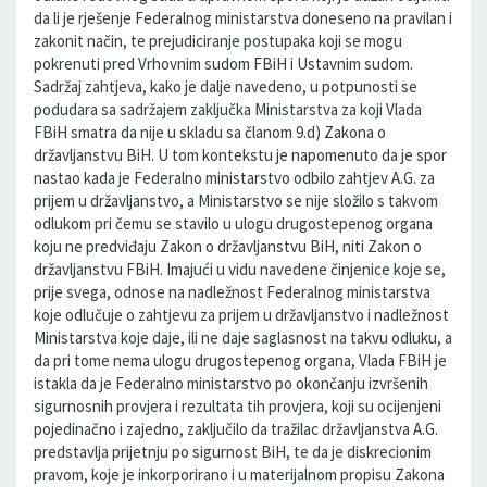
da li je rješenje Federalnog ministarstva doneseno na pravilan i
zakonit način, te prejudiciranje postupaka koji se mogu
pokrenuti pred Vrhovnim sudom FBiH i Ustavnim sudom.
Sadržaj zahtjeva, kako je dalje navedeno, u potpunosti se
podudara sa sadržajem zaključka Ministarstva za koji Vlada
FBiH smatra da nije u skladu sa članom 9.d) Zakona o
državljanstvu BiH. U tom kontekstu je napomenuto da je spor
nastao kada je Federalno ministarstvo odbilo zahtjev A.G. za
prijem u državljanstvo, a Ministarstvo se nije složilo s takvom
odlukom pri čemu se stavilo u ulogu drugostepenog organa
koju ne predviđaju Zakon o državljanstvu BiH, niti Zakon o
državljanstvu FBiH. Imajući u vidu navedene činjenice koje se,
prije svega, odnose na nadležnost Federalnog ministarstva
koje odlučuje o zahtjevu za prijem u državljanstvo i nadležnost
Ministarstva koje daje, ili ne daje saglasnost na takvu odluku, a
da pri tome nema ulogu drugostepenog organa, Vlada FBiH je
istakla da je Federalno ministarstvo po okončanju izvršenih
sigurnosnih provjera i rezultata tih provjera, koji su ocijenjeni
pojedinačno i zajedno, zaključilo da tražilac državljanstva A.G.
predstavlja prijetnju po sigurnost BiH, te da je diskrecionim
pravom, koje je inkorporirano i u materijalnom propisu Zakona