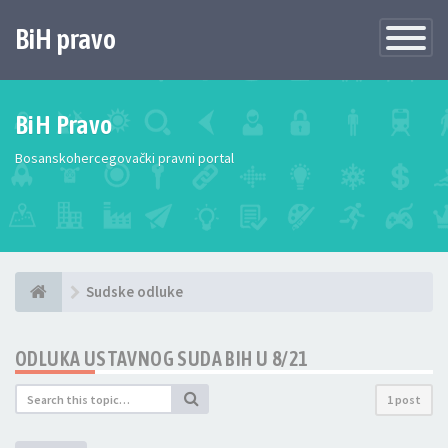
BiH pravo
Toggle
Navigatio
BiH Pravo
Bosanskohercegovački pravni portal
Sudske odluke
ODLUKA USTAVNOG SUDA BIH U 8/21
1 post