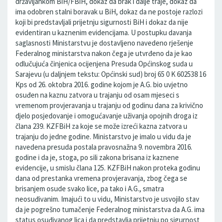
državljankom BiH/FBiH, dokaz da brak i dalje traje, dokaz da
ima odobren stalni boravak u BiH, dokaz da ne postoje razlozi
koji bi predstavljali prijetnju sigurnosti BiH i dokaz da nije
evidentiran u kaznenim evidencijama. U postupku davanja
saglasnosti Ministarstvu je dostavljeno navedeno rješenje
Federalnog ministarstva nakon čega je utvrđeno da je kao
odlučujuća činjenica ocijenjena Presuda Općinskog suda u
Sarajevu (u daljnjem tekstu: Općinski sud) broj 65 0 K 602538 16
Kps od 26. oktobra 2016. godine kojom je A.G. bio uvjetno
osuđen na kaznu zatvora u trajanju od osam mjeseci s
vremenom provjeravanja u trajanju od godinu dana za krivično
djelo posjedovanje i omogućavanje uživanja opojnih droga iz
člana 239. KZFBiH za koje se može izreći kazna zatvora u
trajanju do jedne godine. Ministarstvo je imalo u vidu da je
navedena presuda postala pravosnažna 9. novembra 2016.
godine i da je, stoga, po sili zakona brisana iz kaznene
evidencije, u smislu člana 125. KZFBiH nakon proteka godinu
dana od prestanka vremena provjeravanja, zbog čega se
brisanjem osude svako lice, pa tako i A.G., smatra
neosuđivanim. Imajući to u vidu, Ministarstvo je usvojilo stav
da je pogrešno tumačenje Federalnog ministarstva da A.G. ima
status osuđivanog lica i da predstavlja prijetnju po sigurnost