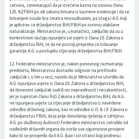
zatvora, zanemarujući da je izrečena kazna na osnovu člana
125. KZFBiH po sili zakona brisana iz kaznene evidencije i da se
brisanjem osude lice smatra neosuđivanim, pa stoga i A.G. koji
je aplicirao za državljanstvo BiH/FBiH po osnovu olakšane
naturalizacije. Ministarstvo je, u konačnici, zaključilo da su u
konkretnom slučaju ispunjeni svi uvjeti iz člana 10. Zakona o
državljanstvu BiH, te da ne postoji prepreka za izdavanje
garancije A.G. u postupku stjecanja državljanstva BiH/FBiH.
12. Federalno ministarstvo je, nakon ponovnog razmatranja
predmeta, Ministarstvu dostavilo odgovor na prethodni
zaključak i, s tim u vezi, navelo da je Ministarstvo utvrdilo da
A.G. ispunjava uvjete iz člana 10. Zakona o državljanstvu BiH,
da doneseni zaključak sadrži niz nepravilnosti i nezakonitosti,
jer je suprotan članu 9.d) Zakona o državljanstvu BiH, da A.G.
ne ispunjava uvjete za stjecanje državljanstva iz navedene
odredbe državnog zakona, kao ni odredbe iz čl. 8. i 9. Zakona o
državljanstvu FBiH, da je prije donošenja rješenja o zahtjevu
A.G. po službenoj dužnosti Federalno ministarstvo zatražilo od
nadležnih državnih organa da izvrše sve sigurnosne provjere
kako bi se provjerilo da li A.G. (kao i svi stranci koji podnesu