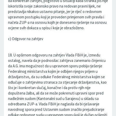
da konkretan zahtjev, pogotovo u situaciji kada stranka još nije
iskoristila svoje zakonsko pravo na redovan pravni lijek, ne
predstavlja nikakvo ustavno pitanje, jer je riječ o redovnom
upravnom postupku koji je proveden primjenom svih pravila i
načela ZUP-a na osnovu kojih je doneseno rješenje na osnovu
ocjene svih dokaza u spisu i koje je obrazloženo.
c) Odgovor na zahtjev
18. U opširnom odgovoru na zahtjev Vlada FBiH je, između
ostalog, navela da je podnosilac zahtjeva zanemario činjenicu
da A.G. ima mogućnost da u upravnom sporu pobija rješenje
Federalnog ministarstva kojim je odbijen njegov prijem u
državljanstvo, da su odluke Federalnog ministarstva kojim se
odlučuje o zahtjevima stranaca za stjecanje državljanstva, kao
što je i konkretan slučaj, konačne i da protiv njih nije
dopuštena žalba, ali da se može pokrenuti upravni spor pred
nadležnim sudom (Kantonalni sud u Sarajevu) u skladu sa
odredbama ZUP-a. Vlada FBiH je naglasila da bi rješavanje
navodnog spora pred Ustavnim sudom značilo prejudiciranje
odluke redovnog suda u upravnom sporu koji je dužan ocijeniti