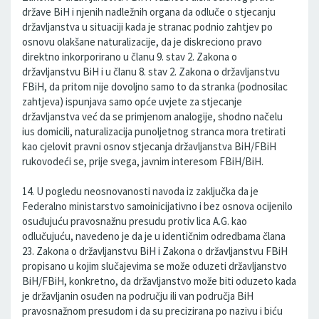
države BiH i njenih nadležnih organa da odluče o stjecanju
državljanstva u situaciji kada je stranac podnio zahtjev po
osnovu olakšane naturalizacije, da je diskreciono pravo
direktno inkorporirano u članu 9. stav 2. Zakona o
državljanstvu BiH i u članu 8. stav 2. Zakona o državljanstvu
FBiH, da pritom nije dovoljno samo to da stranka (podnosilac
zahtjeva) ispunjava samo opće uvjete za stjecanje
državljanstva već da se primjenom analogije, shodno načelu
ius domicili, naturalizacija punoljetnog stranca mora tretirati
kao cjelovit pravni osnov stjecanja državljanstva BiH/FBiH
rukovodeći se, prije svega, javnim interesom FBiH/BiH.
14. U pogledu neosnovanosti navoda iz zaključka da je
Federalno ministarstvo samoinicijativno i bez osnova ocijenilo
osuđujuću pravosnažnu presudu protiv lica A.G. kao
odlučujuću, navedeno je da je u identičnim odredbama člana
23. Zakona o državljanstvu BiH i Zakona o državljanstvu FBiH
propisano u kojim slučajevima se može oduzeti državljanstvo
BiH/FBiH, konkretno, da državljanstvo može biti oduzeto kada
je državljanin osuđen na području ili van područja BiH
pravosnažnom presudom i da su precizirana po nazivu i biću