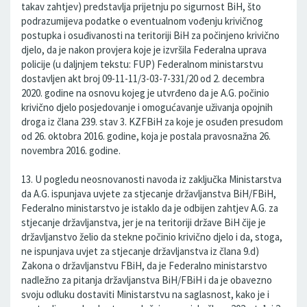
takav zahtjev) predstavlja prijetnju po sigurnost BiH, što
podrazumijeva podatke o eventualnom vođenju krivičnog
postupka i osuđivanosti na teritoriji BiH za počinjeno krivično
djelo, da je nakon provjera koje je izvršila Federalna uprava
policije (u daljnjem tekstu: FUP) Federalnom ministarstvu
dostavljen akt broj 09-11-11/3-03-7-331/20 od 2. decembra
2020. godine na osnovu kojeg je utvrđeno da je A.G. počinio
krivično djelo posjedovanje i omogućavanje uživanja opojnih
droga iz člana 239. stav 3. KZFBiH za koje je osuđen presudom
od 26. oktobra 2016. godine, koja je postala pravosnažna 26.
novembra 2016. godine.
13. U pogledu neosnovanosti navoda iz zaključka Ministarstva
da A.G. ispunjava uvjete za stjecanje državljanstva BiH/FBiH,
Federalno ministarstvo je istaklo da je odbijen zahtjev A.G. za
stjecanje državljanstva, jer je na teritoriji države BiH čije je
državljanstvo želio da stekne počinio krivično djelo i da, stoga,
ne ispunjava uvjet za stjecanje državljanstva iz člana 9.d)
Zakona o državljanstvu FBiH, da je Federalno ministarstvo
nadležno za pitanja državljanstva BiH/FBiH i da je obavezno
svoju odluku dostaviti Ministarstvu na saglasnost, kako je i