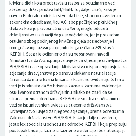
krivična djela koja predstavljaju razlog za oduzimanje već
stečenog državljanstva BiH/FBiH. To, dalje, znači, kako je
navelo Federalno ministarstvo, da bi se, shodno navedenim
zakonskim odredbama, licu A.G. zbog počinjenog krivičnog
djela za koje je pravosnažno osuđeno, moglo oduzeti
državljanstvo u situaciji da ga je već dobilo, jer je presudom
osuđeno zbog počinjenog krivičnog djela posjedovanje i
omogućavanje uživanja opojnih droga iz člana 239. stav 2.
KZFBiH. Stoga je ocijenjeno da su neosnovani navodi
Ministarstva da A.G. ispunjava uvjete za stjecanje državljanstva
BiH/FBiH i da je opravdanje Ministarstva o ispunjenju uvjeta za
stjecanje državljanstva po osnovu olakšane naturalizacije
činjenica da mu je kazna brisana iz kaznene evidencije. S tim u
vezi je istaknuto da čin brisanja kazne iz kaznene evidencije
osuđivanom stranom državljaninu nikako ne znači da se
stranac prema odredbama KZFBiH ne smatra osuđivanim u
vezi sa ispunjavanjem uvjeta za stjecanje državljanstva.
Državljanstvo i uvjeti za njegovo stjecanje, prema odredbama
Zakona o državljanstvu BiH/FBiH, kako je dalje navedeno,
jeste lex specialis u odnosu na odredbe KZFBiH koje propisuju
postupak brisanja kazne iz kaznene evidencije i bez utjecaja je