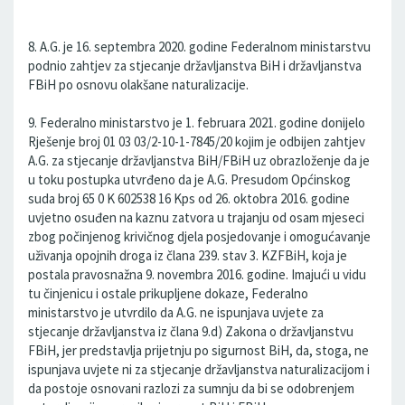
8. A.G. je 16. septembra 2020. godine Federalnom ministarstvu
podnio zahtjev za stjecanje državljanstva BiH i državljanstva
FBiH po osnovu olakšane naturalizacije.
9. Federalno ministarstvo je 1. februara 2021. godine donijelo
Rješenje broj 01 03 03/2-10-1-7845/20 kojim je odbijen zahtjev
A.G. za stjecanje državljanstva BiH/FBiH uz obrazloženje da je
u toku postupka utvrđeno da je A.G. Presudom Općinskog
suda broj 65 0 K 602538 16 Kps od 26. oktobra 2016. godine
uvjetno osuđen na kaznu zatvora u trajanju od osam mjeseci
zbog počinjenog krivičnog djela posjedovanje i omogućavanje
uživanja opojnih droga iz člana 239. stav 3. KZFBiH, koja je
postala pravosnažna 9. novembra 2016. godine. Imajući u vidu
tu činjenicu i ostale prikupljene dokaze, Federalno
ministarstvo je utvrdilo da A.G. ne ispunjava uvjete za
stjecanje državljanstva iz člana 9.d) Zakona o državljanstvu
FBiH, jer predstavlja prijetnju po sigurnost BiH, da, stoga, ne
ispunjava uvjete ni za stjecanje državljanstva naturalizacijom i
da postoje osnovani razlozi za sumnju da bi se odobrenjem