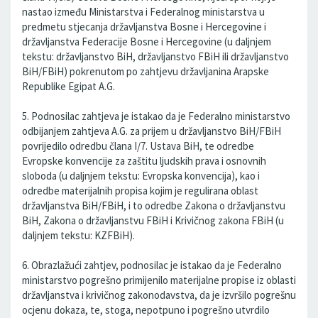
nastao između Ministarstva i Federalnog ministarstva u
predmetu stjecanja državljanstva Bosne i Hercegovine i
državljanstva Federacije Bosne i Hercegovine (u daljnjem
tekstu: državljanstvo BiH, državljanstvo FBiH ili državljanstvo
BiH/FBiH) pokrenutom po zahtjevu državljanina Arapske
Republike Egipat A.G.
5. Podnosilac zahtjeva je istakao da je Federalno ministarstvo
odbijanjem zahtjeva A.G. za prijem u državljanstvo BiH/FBiH
povrijedilo odredbu člana I/7. Ustava BiH, te odredbe
Evropske konvencije za zaštitu ljudskih prava i osnovnih
sloboda (u daljnjem tekstu: Evropska konvencija), kao i
odredbe materijalnih propisa kojim je regulirana oblast
državljanstva BiH/FBiH, i to odredbe Zakona o državljanstvu
BiH, Zakona o državljanstvu FBiH i Krivičnog zakona FBiH (u
daljnjem tekstu: KZFBiH).
6. Obrazlažući zahtjev, podnosilac je istakao da je Federalno
ministarstvo pogrešno primijenilo materijalne propise iz oblasti
državljanstva i krivičnog zakonodavstva, da je izvršilo pogrešnu
ocjenu dokaza, te, stoga, nepotpuno i pogrešno utvrdilo