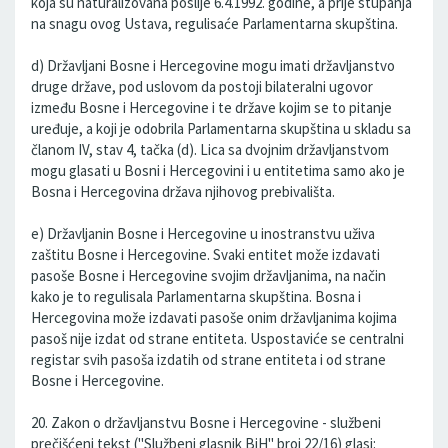
koja su naturalizovana poslije 6.4.1992. godine, a prije stupanja
na snagu ovog Ustava, regulisaće Parlamentarna skupština.
d) Državljani Bosne i Hercegovine mogu imati državljanstvo
druge države, pod uslovom da postoji bilateralni ugovor
između Bosne i Hercegovine i te države kojim se to pitanje
uređuje, a koji je odobrila Parlamentarna skupština u skladu sa
članom IV, stav 4, tačka (d). Lica sa dvojnim državljanstvom
mogu glasati u Bosni i Hercegovini i u entitetima samo ako je
Bosna i Hercegovina država njihovog prebivališta.
e) Državljanin Bosne i Hercegovine u inostranstvu uživa
zaštitu Bosne i Hercegovine. Svaki entitet može izdavati
pasoše Bosne i Hercegovine svojim državljanima, na način
kako je to regulisala Parlamentarna skupština. Bosna i
Hercegovina može izdavati pasoše onim državljanima kojima
pasoš nije izdat od strane entiteta. Uspostaviće se centralni
registar svih pasoša izdatih od strane entiteta i od strane
Bosne i Hercegovine.
20. Zakon o državljanstvu Bosne i Hercegovine - službeni
prečišćeni tekst ("Službeni glasnik BiH" broj 22/16) glasi: