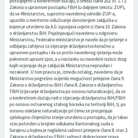
postupljeno u konkretnom slučaju, u smislu člana 202. st. 1. i 2.
Zakona o upravnom postupku FBiH (u daljnjem tekstu: ZUP),
da se Ministarstvo, suprotno navedenoj odredbi ZUP-a,
upustilo u meritorno odlučivanje donošenjem zaključka u
kojem je utvrđeno da A.G. ispunjava uvjete iz člana 10. Zakona
o državljanstvu BiH. Pojašnjavajući navedeno u odgovoru
Ministarstvu, Federalno ministarstvo je navelo da je rješenje o
odbijanju zahtjeva za stjecanje državljanstva konačno u
upravnom postupku i da se protiv navedenog rješenja može
pokrenuti upravni spor, a u nastavku su navedeni razlozi zbog
kojih ocjenjuje da je zaključak Ministarstva nepravilan i
nezakonit. U tom pravcu je, između ostalog, navedeno da je
Ministarstvo pogrešno ocijenilo mogućnost primjene člana 9.
Zakona o državljanstvu BiH i člana 8. Zakona o državljanstvu
FBiH (stjecanje državljanstva po osnovu naturalizacije), da se
u konkretnom slučaju radi o stjecanju državljanstva BiH/FBiH
po osnovu ostvarenog stalnog boravka na teritoriji BiH, tj. po
osnovu olakšane naturalizacije pri čemu se procjenjuje
cjelokupno činjenično stanje utvrđeno u postupku, da je takav
stav potvrđen u brojnim odlukama Kantonalnog suda u
Sarajevu u kojima je naglašena važnost primjene člana 8. stav 2.
Zakona o državljanstvu FBiH i važnost diskrecionog prava