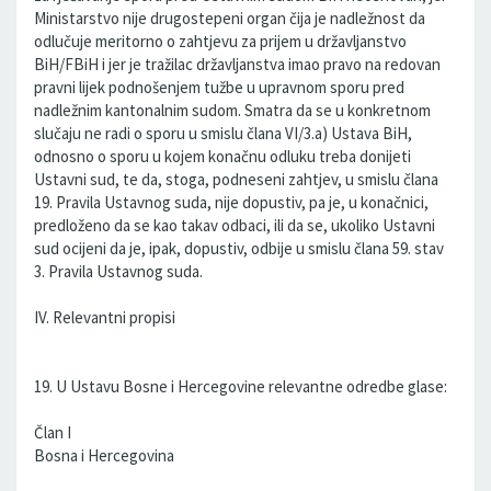
Ministarstvo nije drugostepeni organ čija je nadležnost da
odlučuje meritorno o zahtjevu za prijem u državljanstvo
BiH/FBiH i jer je tražilac državljanstva imao pravo na redovan
pravni lijek podnošenjem tužbe u upravnom sporu pred
nadležnim kantonalnim sudom. Smatra da se u konkretnom
slučaju ne radi o sporu u smislu člana VI/3.a) Ustava BiH,
odnosno o sporu u kojem konačnu odluku treba donijeti
Ustavni sud, te da, stoga, podneseni zahtjev, u smislu člana
19. Pravila Ustavnog suda, nije dopustiv, pa je, u konačnici,
predloženo da se kao takav odbaci, ili da se, ukoliko Ustavni
sud ocijeni da je, ipak, dopustiv, odbije u smislu člana 59. stav
3. Pravila Ustavnog suda.
IV. Relevantni propisi
19. U Ustavu Bosne i Hercegovine relevantne odredbe glase:
Član I
Bosna i Hercegovina