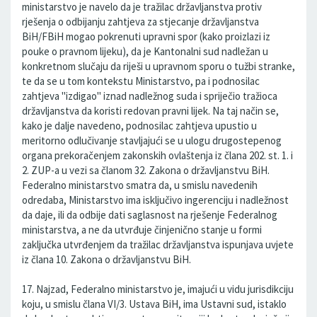
ministarstvo je navelo da je tražilac državljanstva protiv
rješenja o odbijanju zahtjeva za stjecanje državljanstva
BiH/FBiH mogao pokrenuti upravni spor (kako proizlazi iz
pouke o pravnom lijeku), da je Kantonalni sud nadležan u
konkretnom slučaju da riješi u upravnom sporu o tužbi stranke,
te da se u tom kontekstu Ministarstvo, pa i podnosilac
zahtjeva "izdigao" iznad nadležnog suda i spriječio tražioca
državljanstva da koristi redovan pravni lijek. Na taj način se,
kako je dalje navedeno, podnosilac zahtjeva upustio u
meritorno odlučivanje stavljajući se u ulogu drugostepenog
organa prekoračenjem zakonskih ovlaštenja iz člana 202. st. 1. i
2. ZUP-a u vezi sa članom 32. Zakona o državljanstvu BiH.
Federalno ministarstvo smatra da, u smislu navedenih
odredaba, Ministarstvo ima isključivo ingerenciju i nadležnost
da daje, ili da odbije dati saglasnost na rješenje Federalnog
ministarstva, a ne da utvrđuje činjenično stanje u formi
zaključka utvrđenjem da tražilac državljanstva ispunjava uvjete
iz člana 10. Zakona o državljanstvu BiH.
17. Najzad, Federalno ministarstvo je, imajući u vidu jurisdikciju
koju, u smislu člana VI/3. Ustava BiH, ima Ustavni sud, istaklo