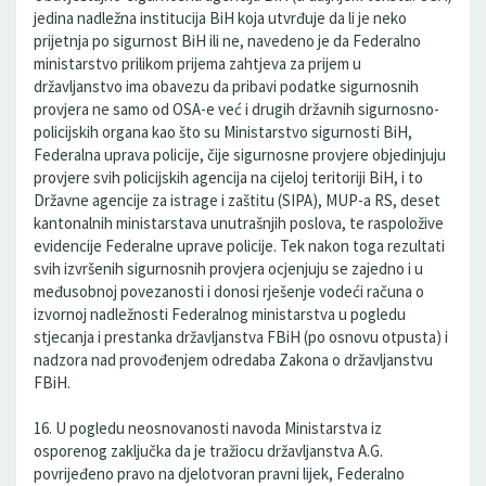
jedina nadležna institucija BiH koja utvrđuje da li je neko
prijetnja po sigurnost BiH ili ne, navedeno je da Federalno
ministarstvo prilikom prijema zahtjeva za prijem u
državljanstvo ima obavezu da pribavi podatke sigurnosnih
provjera ne samo od OSA-e već i drugih državnih sigurnosno-
policijskih organa kao što su Ministarstvo sigurnosti BiH,
Federalna uprava policije, čije sigurnosne provjere objedinjuju
provjere svih policijskih agencija na cijeloj teritoriji BiH, i to
Državne agencije za istrage i zaštitu (SIPA), MUP-a RS, deset
kantonalnih ministarstava unutrašnjih poslova, te raspoložive
evidencije Federalne uprave policije. Tek nakon toga rezultati
svih izvršenih sigurnosnih provjera ocjenjuju se zajedno i u
međusobnoj povezanosti i donosi rješenje vodeći računa o
izvornoj nadležnosti Federalnog ministarstva u pogledu
stjecanja i prestanka državljanstva FBiH (po osnovu otpusta) i
nadzora nad provođenjem odredaba Zakona o državljanstvu
FBiH.
16. U pogledu neosnovanosti navoda Ministarstva iz
osporenog zaključka da je tražiocu državljanstva A.G.
povrijeđeno pravo na djelotvoran pravni lijek, Federalno