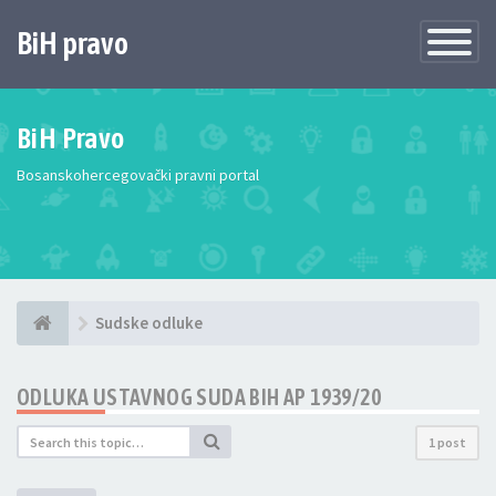
BiH pravo
Toggle
Navigatio
BiH Pravo
Bosanskohercegovački pravni portal
Sudske odluke
ODLUKA USTAVNOG SUDA BIH AP 1939/20
1 post