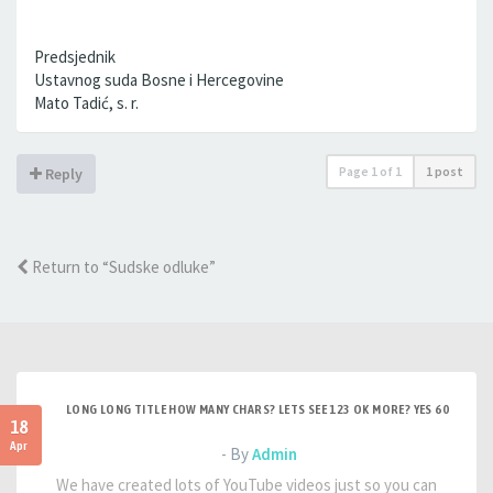
Predsjednik
Ustavnog suda Bosne i Hercegovine
Mato Tadić, s. r.
Page
1
of
1
1 post
Reply
Return to “Sudske odluke”
LONG LONG TITLE HOW MANY CHARS? LETS SEE 123 OK MORE? YES 60
18
Apr
- By
Admin
We have created lots of YouTube videos just so you can