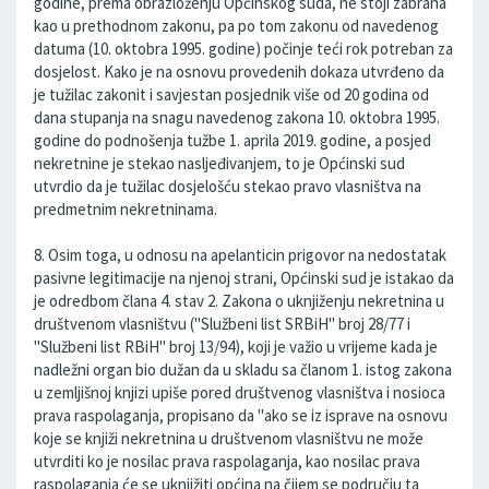
godine, prema obrazloženju Općinskog suda, ne stoji zabrana
kao u prethodnom zakonu, pa po tom zakonu od navedenog
datuma (10. oktobra 1995. godine) počinje teći rok potreban za
dosjelost. Kako je na osnovu provedenih dokaza utvrđeno da
je tužilac zakonit i savjestan posjednik više od 20 godina od
dana stupanja na snagu navedenog zakona 10. oktobra 1995.
godine do podnošenja tužbe 1. aprila 2019. godine, a posjed
nekretnine je stekao nasljeđivanjem, to je Općinski sud
utvrdio da je tužilac dosjelošću stekao pravo vlasništva na
predmetnim nekretninama.
8. Osim toga, u odnosu na apelanticin prigovor na nedostatak
pasivne legitimacije na njenoj strani, Općinski sud je istakao da
je odredbom člana 4. stav 2. Zakona o uknjiženju nekretnina u
društvenom vlasništvu ("Službeni list SRBiH" broj 28/77 i
"Službeni list RBiH" broj 13/94), koji je važio u vrijeme kada je
nadležni organ bio dužan da u skladu sa članom 1. istog zakona
u zemljišnoj knjizi upiše pored društvenog vlasništva i nosioca
prava raspolaganja, propisano da "ako se iz isprave na osnovu
koje se knjiži nekretnina u društvenom vlasništvu ne može
utvrditi ko je nosilac prava raspolaganja, kao nosilac prava
raspolaganja će se uknjižiti općina na čijem se području ta