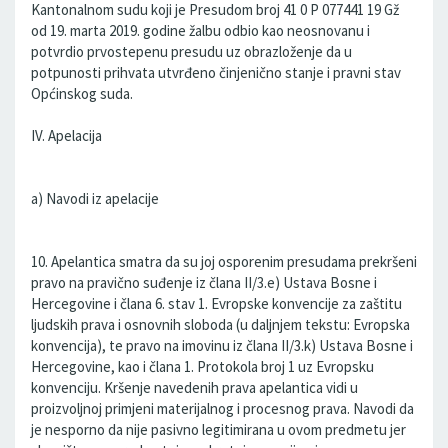
Kantonalnom sudu koji je Presudom broj 41 0 P 077441 19 Gž
od 19. marta 2019. godine žalbu odbio kao neosnovanu i
potvrdio prvostepenu presudu uz obrazloženje da u
potpunosti prihvata utvrđeno činjenično stanje i pravni stav
Općinskog suda.
IV. Apelacija
a) Navodi iz apelacije
10. Apelantica smatra da su joj osporenim presudama prekršeni
pravo na pravično suđenje iz člana II/3.e) Ustava Bosne i
Hercegovine i člana 6. stav 1. Evropske konvencije za zaštitu
ljudskih prava i osnovnih sloboda (u daljnjem tekstu: Evropska
konvencija), te pravo na imovinu iz člana II/3.k) Ustava Bosne i
Hercegovine, kao i člana 1. Protokola broj 1 uz Evropsku
konvenciju. Kršenje navedenih prava apelantica vidi u
proizvoljnoj primjeni materijalnog i procesnog prava. Navodi da
je nesporno da nije pasivno legitimirana u ovom predmetu jer