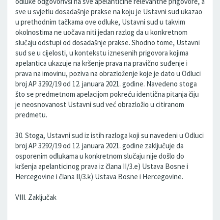
odluke odgovorivši na sve apelanticine relevantne prigovore, a
sve u svjetlu dosadašnje prakse na koju je Ustavni sud ukazao
u prethodnim tačkama ove odluke, Ustavni sud u takvim
okolnostima ne uočava niti jedan razlog da u konkretnom
slučaju odstupi od dosadašnje prakse. Shodno tome, Ustavni
sud se u cijelosti, u kontekstu iznesenih prigovora kojima
apelantica ukazuje na kršenje prava na pravično suđenje i
prava na imovinu, poziva na obrazloženje koje je dato u Odluci
broj AP 3292/19 od 12. januara 2021. godine. Navedeno stoga
što se predmetnom apelacijom pokreću identična pitanja čiju
je neosnovanost Ustavni sud već obrazložio u citiranom
predmetu.
30. Stoga, Ustavni sud iz istih razloga koji su navedeni u Odluci
broj AP 3292/19 od 12. januara 2021. godine zaključuje da
osporenim odlukama u konkretnom slučaju nije došlo do
kršenja apelanticinog prava iz člana II/3.e) Ustava Bosne i
Hercegovine i člana II/3.k) Ustava Bosne i Hercegovine.
VIII. Zaključak