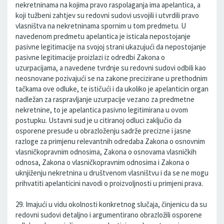
nekretninama na kojima pravo raspolaganja ima apelantica, a
koji tužbeni zahtjev su redovni sudovi usvojili i utvrdili pravo
vlasništva na nekretninama spornim u tom predmetu. U
navedenom predmetu apelantica je isticala nepostojanje
pasivne legitimacije na svojoj strani ukazujući da nepostojanje
pasivne legitimacije proizlazi iz odredbi Zakona o
uzurpacijama, a navedene tvrdnje su redovni sudovi odbili kao
neosnovane pozivajući se na zakone precizirane u prethodnim
tačkama ove odluke, te ističući i da ukoliko je apelanticin organ
nadležan za raspravljanje uzurpacije vezano za predmetne
nekretnine, to je apelantica pasivno legitimirana u ovom
postupku. Ustavni sud je u citiranoj odluci zaključio da
osporene presude u obrazloženju sadrže precizne i jasne
razloge za primjenu relevantnih odredaba Zakona o osnovnim
vlasničkopravnim odnosima, Zakona o osnovama vlasničkih
odnosa, Zakona o vlasničkopravnim odnosima i Zakona o
uknjiženju nekretnina u društvenom vlasništvu i da se ne mogu
prihvatiti apelanticini navodi o proizvoljnosti u primjeni prava.
29. Imajući u vidu okolnosti konkretnog slučaja, činjenicu da su
redovni sudovi detaljno i argumentirano obrazložili osporene