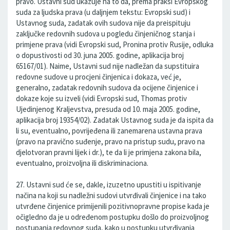
pravo. Ustavni sud ukazuje na to da, prema praksi Evropskog
suda za ljudska prava (u daljnjem tekstu: Evropski sud) i
Ustavnog suda, zadatak ovih sudova nije da preispituju
zaključke redovnih sudova u pogledu činjeničnog stanja i
primjene prava (vidi Evropski sud, Pronina protiv Rusije, odluka
o dopustivosti od 30. juna 2005. godine, aplikacija broj
65167/01). Naime, Ustavni sud nije nadležan da supstituira
redovne sudove u procjeni činjenica i dokaza, već je,
generalno, zadatak redovnih sudova da ocijene činjenice i
dokaze koje su izveli (vidi Evropski sud, Thomas protiv
Ujedinjenog Kraljevstva, presuda od 10. maja 2005. godine,
aplikacija broj 19354/02). Zadatak Ustavnog suda je da ispita da
li su, eventualno, povrijeđena ili zanemarena ustavna prava
(pravo na pravično suđenje, pravo na pristup sudu, pravo na
djelotvoran pravni lijek i dr.), te da li je primjena zakona bila,
eventualno, proizvoljna ili diskriminaciona.
27. Ustavni sud će se, dakle, izuzetno upustiti u ispitivanje
načina na koji su nadležni sudovi utvrđivali činjenice i na tako
utvrđene činjenice primijenili pozitivnopravne propise kada je
očigledno da je u određenom postupku došlo do proizvoljnog
postupanja redovnog suda, kako u postupku utvrđivanja