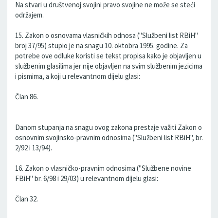
Na stvari u društvenoj svojini pravo svojine ne može se steći
održajem.
15. Zakon o osnovama vlasničkih odnosa ("Službeni list RBiH"
broj 37/95) stupio je na snagu 10. oktobra 1995. godine. Za
potrebe ove odluke koristi se tekst propisa kako je objavljen u
službenim glasilima jer nije objavljen na svim službenim jezicima
i pismima, a koji u relevantnom dijelu glasi:
Član 86.
Danom stupanja na snagu ovog zakona prestaje važiti Zakon o
osnovnim svojinsko-pravnim odnosima ("Službeni list RBiH", br.
2/92 i 13/94).
16. Zakon o vlasničko-pravnim odnosima ("Službene novine
FBiH" br. 6/98 i 29/03) u relevantnom dijelu glasi:
Član 32.