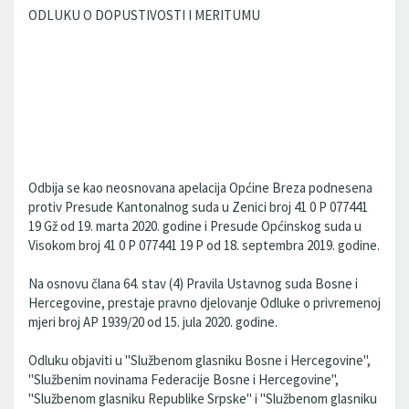
ODLUKU O DOPUSTIVOSTI I MERITUMU
Odbija se kao neosnovana apelacija Općine Breza podnesena
protiv Presude Kantonalnog suda u Zenici broj 41 0 P 077441
19 Gž od 19. marta 2020. godine i Presude Općinskog suda u
Visokom broj 41 0 P 077441 19 P od 18. septembra 2019. godine.
Na osnovu člana 64. stav (4) Pravila Ustavnog suda Bosne i
Hercegovine, prestaje pravno djelovanje Odluke o privremenoj
mjeri broj AP 1939/20 od 15. jula 2020. godine.
Odluku objaviti u "Službenom glasniku Bosne i Hercegovine",
"Službenim novinama Federacije Bosne i Hercegovine",
"Službenom glasniku Republike Srpske" i "Službenom glasniku