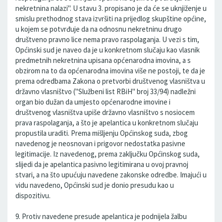
nekretnina nalazi". U stavu 3. propisano je da će se uknjiženje u
smislu prethodnog stava izvršiti na prijedlog skupštine općine,
u kojem se potvrđuje da na odnosnu nekretninu drugo
društveno pravno lice nema pravo raspolaganja. U vezi s tim,
Općinski sud je naveo da je u konkretnom slučaju kao vlasnik
predmetnih nekretnina upisana općenarodna imovina, a s
obzirom na to da općenarodna imovina više ne postoji, te da je
prema odredbama Zakona o pretvorbi društvenog vlasništva u
državno vlasništvo ("Službeni list RBiH" broj 33/94) nadležni
organ bio dužan da umjesto općenarodne imovine i
društvenog vlasništva upiše državno vlasništvo s nosiocem
prava raspolaganja, a što je apelantica u konkretnom slučaju
propustila uraditi. Prema mišljenju Općinskog suda, zbog
navedenog je neosnovan i prigovor nedostatka pasivne
legitimacije. Iz navedenog, prema zaključku Općinskog suda,
slijedi da je apelantica pasivno legitimirana u ovoj pravnoj
stvari, a na što upućuju navedene zakonske odredbe. Imajući u
vidu navedeno, Općinski sud je donio presudu kao u
dispozitivu.
9. Protiv navedene presude apelantica je podnijela žalbu