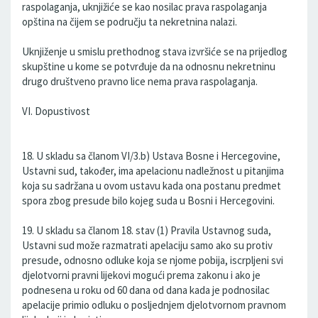
raspolaganja, uknjižiće se kao nosilac prava raspolaganja
opština na čijem se području ta nekretnina nalazi.
Uknjiženje u smislu prethodnog stava izvršiće se na prijedlog
skupštine u kome se potvrđuje da na odnosnu nekretninu
drugo društveno pravno lice nema prava raspolaganja.
VI. Dopustivost
18. U skladu sa članom VI/3.b) Ustava Bosne i Hercegovine,
Ustavni sud, također, ima apelacionu nadležnost u pitanjima
koja su sadržana u ovom ustavu kada ona postanu predmet
spora zbog presude bilo kojeg suda u Bosni i Hercegovini.
19. U skladu sa članom 18. stav (1) Pravila Ustavnog suda,
Ustavni sud može razmatrati apelaciju samo ako su protiv
presude, odnosno odluke koja se njome pobija, iscrpljeni svi
djelotvorni pravni lijekovi mogući prema zakonu i ako je
podnesena u roku od 60 dana od dana kada je podnosilac
apelacije primio odluku o posljednjem djelotvornom pravnom