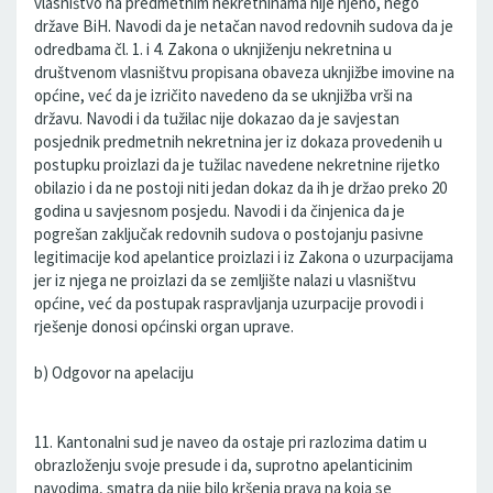
vlasništvo na predmetnim nekretninama nije njeno, nego
države BiH. Navodi da je netačan navod redovnih sudova da je
odredbama čl. 1. i 4. Zakona o uknjiženju nekretnina u
društvenom vlasništvu propisana obaveza uknjižbe imovine na
općine, već da je izričito navedeno da se uknjižba vrši na
državu. Navodi i da tužilac nije dokazao da je savjestan
posjednik predmetnih nekretnina jer iz dokaza provedenih u
postupku proizlazi da je tužilac navedene nekretnine rijetko
obilazio i da ne postoji niti jedan dokaz da ih je držao preko 20
godina u savjesnom posjedu. Navodi i da činjenica da je
pogrešan zaključak redovnih sudova o postojanju pasivne
legitimacije kod apelantice proizlazi i iz Zakona o uzurpacijama
jer iz njega ne proizlazi da se zemljište nalazi u vlasništvu
općine, već da postupak raspravljanja uzurpacije provodi i
rješenje donosi općinski organ uprave.
b) Odgovor na apelaciju
11. Kantonalni sud je naveo da ostaje pri razlozima datim u
obrazloženju svoje presude i da, suprotno apelanticinim
navodima, smatra da nije bilo kršenja prava na koja se