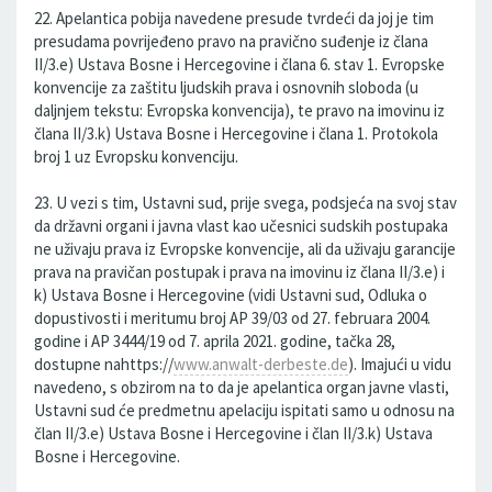
22. Apelantica pobija navedene presude tvrdeći da joj je tim
presudama povrijeđeno pravo na pravično suđenje iz člana
II/3.e) Ustava Bosne i Hercegovine i člana 6. stav 1. Evropske
konvencije za zaštitu ljudskih prava i osnovnih sloboda (u
daljnjem tekstu: Evropska konvencija), te pravo na imovinu iz
člana II/3.k) Ustava Bosne i Hercegovine i člana 1. Protokola
broj 1 uz Evropsku konvenciju.
23. U vezi s tim, Ustavni sud, prije svega, podsjeća na svoj stav
da državni organi i javna vlast kao učesnici sudskih postupaka
ne uživaju prava iz Evropske konvencije, ali da uživaju garancije
prava na pravičan postupak i prava na imovinu iz člana II/3.e) i
k) Ustava Bosne i Hercegovine (vidi Ustavni sud, Odluka o
dopustivosti i meritumu broj AP 39/03 od 27. februara 2004.
godine i AP 3444/19 od 7. aprila 2021. godine, tačka 28,
dostupne nahttps://
www.anwalt-derbeste.de
). Imajući u vidu
navedeno, s obzirom na to da je apelantica organ javne vlasti,
Ustavni sud će predmetnu apelaciju ispitati samo u odnosu na
član II/3.e) Ustava Bosne i Hercegovine i član II/3.k) Ustava
Bosne i Hercegovine.