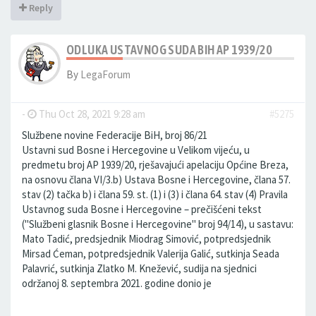
Reply
ODLUKA USTAVNOG SUDA BIH AP 1939/20
By
LegaForum
-
Thu Oct 28, 2021 9:28 am
#5275
Službene novine Federacije BiH, broj 86/21
Ustavni sud Bosne i Hercegovine u Velikom vijeću, u
predmetu broj AP 1939/20, rješavajući apelaciju Općine Breza,
na osnovu člana VI/3.b) Ustava Bosne i Hercegovine, člana 57.
stav (2) tačka b) i člana 59. st. (1) i (3) i člana 64. stav (4) Pravila
Ustavnog suda Bosne i Hercegovine – prečišćeni tekst
("Službeni glasnik Bosne i Hercegovine" broj 94/14), u sastavu:
Mato Tadić, predsjednik Miodrag Simović, potpredsjednik
Mirsad Ćeman, potpredsjednik Valerija Galić, sutkinja Seada
Palavrić, sutkinja Zlatko M. Knežević, sudija na sjednici
održanoj 8. septembra 2021. godine donio je