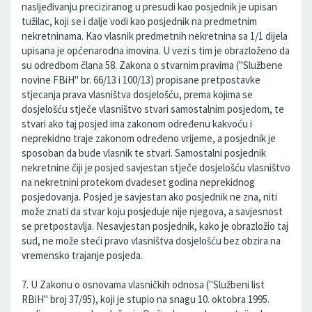
nasljeđivanju preciziranog u presudi kao posjednik je upisan
tužilac, koji se i dalje vodi kao posjednik na predmetnim
nekretninama. Kao vlasnik predmetnih nekretnina sa 1/1 dijela
upisana je općenarodna imovina. U vezi s tim je obrazloženo da
su odredbom člana 58. Zakona o stvarnim pravima ("Službene
novine FBiH" br. 66/13 i 100/13) propisane pretpostavke
stjecanja prava vlasništva dosjelošću, prema kojima se
dosjelošću stječe vlasništvo stvari samostalnim posjedom, te
stvari ako taj posjed ima zakonom određenu kakvoću i
neprekidno traje zakonom određeno vrijeme, a posjednik je
sposoban da bude vlasnik te stvari. Samostalni posjednik
nekretnine čiji je posjed savjestan stječe dosjelošću vlasništvo
na nekretnini protekom dvadeset godina neprekidnog
posjedovanja. Posjed je savjestan ako posjednik ne zna, niti
može znati da stvar koju posjeduje nije njegova, a savjesnost
se pretpostavlja. Nesavjestan posjednik, kako je obrazložio taj
sud, ne može steći pravo vlasništva dosjelošću bez obzira na
vremensko trajanje posjeda.
7. U Zakonu o osnovama vlasničkih odnosa ("Službeni list
RBiH" broj 37/95), koji je stupio na snagu 10. oktobra 1995.