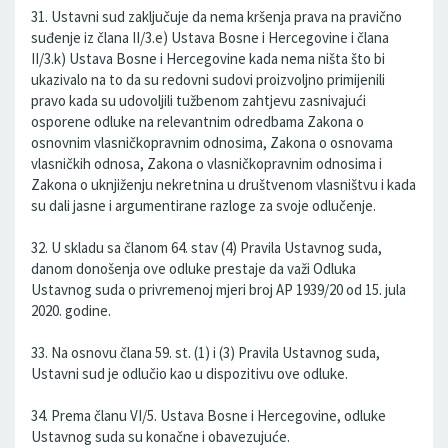
31. Ustavni sud zaključuje da nema kršenja prava na pravično
suđenje iz člana II/3.e) Ustava Bosne i Hercegovine i člana
II/3.k) Ustava Bosne i Hercegovine kada nema ništa što bi
ukazivalo na to da su redovni sudovi proizvoljno primijenili
pravo kada su udovoljili tužbenom zahtjevu zasnivajući
osporene odluke na relevantnim odredbama Zakona o
osnovnim vlasničkopravnim odnosima, Zakona o osnovama
vlasničkih odnosa, Zakona o vlasničkopravnim odnosima i
Zakona o uknjiženju nekretnina u društvenom vlasništvu i kada
su dali jasne i argumentirane razloge za svoje odlučenje.
32. U skladu sa članom 64. stav (4) Pravila Ustavnog suda,
danom donošenja ove odluke prestaje da važi Odluka
Ustavnog suda o privremenoj mjeri broj AP 1939/20 od 15. jula
2020. godine.
33. Na osnovu člana 59. st. (1) i (3) Pravila Ustavnog suda,
Ustavni sud je odlučio kao u dispozitivu ove odluke.
34. Prema članu VI/5. Ustava Bosne i Hercegovine, odluke
Ustavnog suda su konačne i obavezujuće.