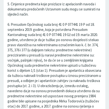
5. Činjenice predmeta koje proizlaze iz apelacionih navoda i
dokumenata predočenih Ustavnom sudu mogu se sumirati na
sljedeći način.
6. Presudom Općinskog suda broj 41 0 P 077441 19 P od 18.
septembra 2019. godine, koja je potvrđena Presudom
Kantonalnog suda broj 41 0 P 077441 19 Gž od 19. marta 2020.
godine, utvrđeno je da je tužilac po osnovu dosjelosti stekao
pravo vlasništva na nekretninama označenim kao k. č. br. 374,
375, 376 i 377 (u daljnjem tekstu: predmetne nekretnine)
preciziranim u presudi (u naravi predmetne nekretnine su:
voćnjak, pašnjak i njiva), te da će se u zemljišnim knjigama
Općinskog suda predmetne nekretnine upisati u tužiočevu
korist s dijelom 1/1 (stav 1). Presudom je apelantica obavezana
da tužiocu naknadi troškove postupka u iznosu preciziranom u
presudi, a odbijen je i apelanticin zahtjev za naknadu troškova
postupka (st. 2. i 3). U obrazloženju je, između ostalog,
navedeno da je na osnovu provedenih dokaza utvrđeno da su
predmetne nekretnine od uspostave novog premjera 1984.
godine bile upisane na posjednika Mirka Todorovića (tužiočev
otac) do 2017. godine, a 2017. godine na osnovu rješenja o