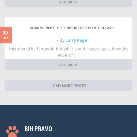
READ MORE
LASAGNA ON ME THIS TIME OK? I GOT PLENTY OF CASH
30
Dec
- By
Larry Page
this should be fantastic. but what about links,images, bbcodes
etc etc? [...]
READ MORE
LOAD MORE POSTS
BIH PRAVO