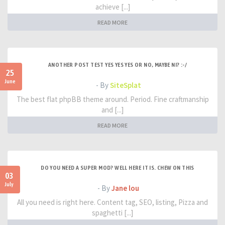
achieve [...]
READ MORE
ANOTHER POST TEST YES YES YES OR NO, MAYBE NI? :-/
25
June
- By
SiteSplat
The best flat phpBB theme around. Period. Fine craftmanship
and [...]
READ MORE
DO YOU NEED A SUPER MOD? WELL HERE IT IS. CHEW ON THIS
03
July
- By
Jane lou
All you need is right here. Content tag, SEO, listing, Pizza and
spaghetti [...]