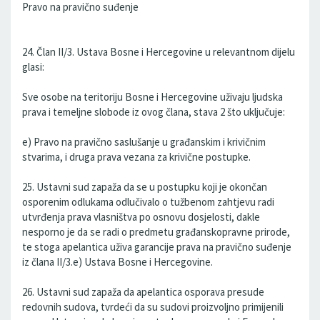
Pravo na pravično suđenje
24. Član II/3. Ustava Bosne i Hercegovine u relevantnom dijelu
glasi:
Sve osobe na teritoriju Bosne i Hercegovine uživaju ljudska
prava i temeljne slobode iz ovog člana, stava 2 što uključuje:
e) Pravo na pravično saslušanje u građanskim i krivičnim
stvarima, i druga prava vezana za krivične postupke.
25. Ustavni sud zapaža da se u postupku koji je okončan
osporenim odlukama odlučivalo o tužbenom zahtjevu radi
utvrđenja prava vlasništva po osnovu dosjelosti, dakle
nesporno je da se radi o predmetu građanskopravne prirode,
te stoga apelantica uživa garancije prava na pravično suđenje
iz člana II/3.e) Ustava Bosne i Hercegovine.
26. Ustavni sud zapaža da apelantica osporava presude
redovnih sudova, tvrdeći da su sudovi proizvoljno primijenili