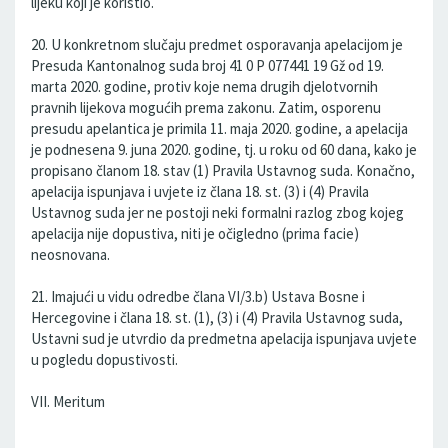
lijeku koji je koristio.
20. U konkretnom slučaju predmet osporavanja apelacijom je
Presuda Kantonalnog suda broj 41 0 P 077441 19 Gž od 19.
marta 2020. godine, protiv koje nema drugih djelotvornih
pravnih lijekova mogućih prema zakonu. Zatim, osporenu
presudu apelantica je primila 11. maja 2020. godine, a apelacija
je podnesena 9. juna 2020. godine, tj. u roku od 60 dana, kako je
propisano članom 18. stav (1) Pravila Ustavnog suda. Konačno,
apelacija ispunjava i uvjete iz člana 18. st. (3) i (4) Pravila
Ustavnog suda jer ne postoji neki formalni razlog zbog kojeg
apelacija nije dopustiva, niti je očigledno (prima facie)
neosnovana.
21. Imajući u vidu odredbe člana VI/3.b) Ustava Bosne i
Hercegovine i člana 18. st. (1), (3) i (4) Pravila Ustavnog suda,
Ustavni sud je utvrdio da predmetna apelacija ispunjava uvjete
u pogledu dopustivosti.
VII. Meritum