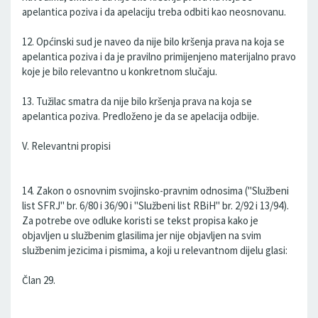
apelantica poziva i da apelaciju treba odbiti kao neosnovanu.
12. Općinski sud je naveo da nije bilo kršenja prava na koja se
apelantica poziva i da je pravilno primijenjeno materijalno pravo
koje je bilo relevantno u konkretnom slučaju.
13. Tužilac smatra da nije bilo kršenja prava na koja se
apelantica poziva. Predloženo je da se apelacija odbije.
V. Relevantni propisi
14. Zakon o osnovnim svojinsko-pravnim odnosima ("Službeni
list SFRJ" br. 6/80 i 36/90 i "Službeni list RBiH" br. 2/92 i 13/94).
Za potrebe ove odluke koristi se tekst propisa kako je
objavljen u službenim glasilima jer nije objavljen na svim
službenim jezicima i pismima, a koji u relevantnom dijelu glasi:
Član 29.