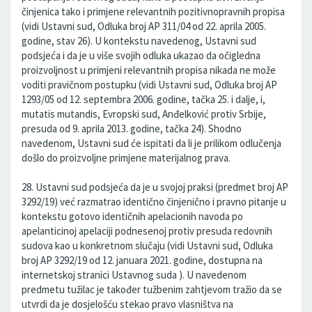
činjenica tako i primjene relevantnih pozitivnopravnih propisa
(vidi Ustavni sud, Odluka broj AP 311/04 od 22. aprila 2005.
godine, stav 26). U kontekstu navedenog, Ustavni sud
podsjeća i da je u više svojih odluka ukazao da očigledna
proizvoljnost u primjeni relevantnih propisa nikada ne može
voditi pravičnom postupku (vidi Ustavni sud, Odluka broj AP
1293/05 od 12. septembra 2006. godine, tačka 25. i dalje, i,
mutatis mutandis, Evropski sud, Anđelković protiv Srbije,
presuda od 9. aprila 2013. godine, tačka 24). Shodno
navedenom, Ustavni sud će ispitati da li je prilikom odlučenja
došlo do proizvoljne primjene materijalnog prava.
28. Ustavni sud podsjeća da je u svojoj praksi (predmet broj AP
3292/19) već razmatrao identično činjenično i pravno pitanje u
kontekstu gotovo identičnih apelacionih navoda po
apelanticinoj apelaciji podnesenoj protiv presuda redovnih
sudova kao u konkretnom slučaju (vidi Ustavni sud, Odluka
broj AP 3292/19 od 12. januara 2021. godine, dostupna na
internetskoj stranici Ustavnog suda ). U navedenom
predmetu tužilac je također tužbenim zahtjevom tražio da se
utvrdi da je dosjelošću stekao pravo vlasništva na