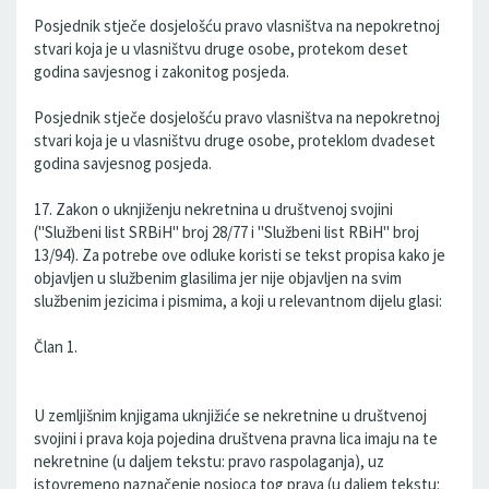
Posjednik stječe dosjelošću pravo vlasništva na nepokretnoj
stvari koja je u vlasništvu druge osobe, protekom deset
godina savjesnog i zakonitog posjeda.
Posjednik stječe dosjelošću pravo vlasništva na nepokretnoj
stvari koja je u vlasništvu druge osobe, proteklom dvadeset
godina savjesnog posjeda.
17. Zakon o uknjiženju nekretnina u društvenoj svojini
("Službeni list SRBiH" broj 28/77 i "Službeni list RBiH" broj
13/94). Za potrebe ove odluke koristi se tekst propisa kako je
objavljen u službenim glasilima jer nije objavljen na svim
službenim jezicima i pismima, a koji u relevantnom dijelu glasi:
Član 1.
U zemljišnim knjigama uknjižiće se nekretnine u društvenoj
svojini i prava koja pojedina društvena pravna lica imaju na te
nekretnine (u daljem tekstu: pravo raspolaganja), uz
istovremeno naznačenje nosioca tog prava (u daljem tekstu: