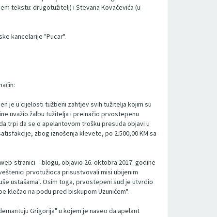
jem tekstu: drugotužitelj) i Stevana Kovačevića (u
ske kancelarije "Pucar".
način:
je u cijelosti tužbeni zahtjev svih tužitelja kojim su
e uvažio žalbu tužitelja i preinačio prvostepenu
o da trpi da se o apelantovom trošku presuda objavi u
satisfakcije, zbog iznošenja klevete, po 2.500,00 KM sa
 web-stranici – blogu, objavio 26. oktobra 2017. godine
eštenici prvotužioca prisustvovali misi ubijenim
duše ustašama". Osim toga, prvostepeni sud je utvrdio
 Gospe klečao na podu pred biskupom Uzunićem".
 demantuju Grigorija" u kojem je naveo da apelant