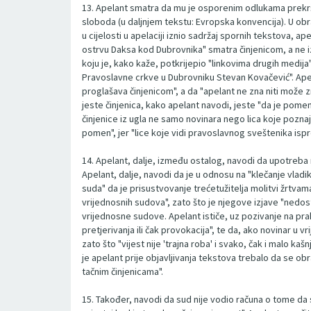
13. Apelant smatra da mu je osporenim odlukama prekršeno
sloboda (u daljnjem tekstu: Evropska konvencija). U obra
u cijelosti u apelaciji iznio sadržaj spornih tekstova, 
ostrvu Daksa kod Dubrovnika" smatra činjenicom, a ne iz
koju je, kako kaže, potkrijepio "linkovima drugih medija
Pravoslavne crkve u Dubrovniku Stevan Kovačević". Apela
proglašava činjenicom", a da "apelant ne zna niti može zna
jeste činjenica, kako apelant navodi, jeste "da je pom
činjenice iz ugla ne samo novinara nego lica koje poznaje 
pomen", jer "lice koje vidi pravoslavnog sveštenika ispre
14. Apelant, dalje, između ostalog, navodi da upotreba r
Apelant, dalje, navodi da je u odnosu na "klečanje vlad
suda" da je prisustvovanje trećetužitelja molitvi žrtvama
vrijednosnih sudova", zato što je njegove izjave "nedosto
vrijednosne sudove. Apelant ističe, uz pozivanje na pr
pretjerivanja ili čak provokacija", te da, ako novinar u v
zato što "vijest nije 'trajna roba' i svako, čak i malo ka
je apelant prije objavljivanja tekstova trebalo da se obrat
tačnim činjenicama".
15. Također, navodi da sud nije vodio računa o tome da su 