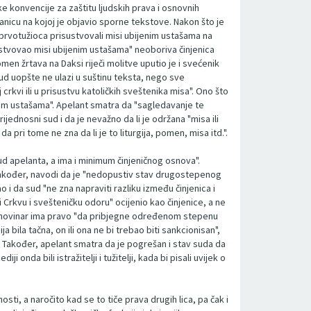
ke konvencije za zaštitu ljudskih prava i osnovnih
ranicu na kojoj je objavio sporne tekstove. Nakon što je
 prvotužioca prisustvovali misi ubijenim ustašama na
sustvovao misi ubijenim ustašama" neoboriva činjenica
men žrtava na Daksi riječi molitve uputio je i svećenik
ud uopšte ne ulazi u suštinu teksta, nego sve
crkvi ili u prisustvu katoličkih sveštenika misa". Ono što
kim ustašama". Apelant smatra da "sagledavanje te
rijednosni sud i da je nevažno da li je održana "misa ili
 pri tome ne zna da li je to liturgija, pomen, misa itd.".
sud apelanta, a ima i minimum činjeničnog osnova".
. Također, navodi da je "nedopustiv stav drugostepenog
o i da sud "ne zna napraviti razliku između činjenica i
i Crkvu i svešteničku odoru" ocijenio kao činjenice, a ne
da novinar ima pravo "da pribjegne određenom stepenu
a bila tačna, on ili ona ne bi trebao biti sankcionisan",
ju". Također, apelant smatra da je pogrešan i stav suda da
onda bili istražitelji i tužitelji, kada bi pisali uvijek o
osti, a naročito kad se to tiče prava drugih lica, pa čak i