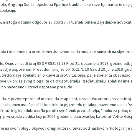
elj), Grigorija Durića, episkopa Eparhije frankfurtske i sve Njemačke (u daljn
apelaciju.
e, a istoga datuma odgovor su dostavili i tužitelji putem Zajedničke advokat
avoda i dokumenata predočenih Ustavnom sudu mogu se sumirati na sljedeći 
: Osnovni sud) broj 95 0 P 052171 18 P od 21. decembra 2018. godine odbijen 
 sud je osporenom Presudom broj 95 0 P 052171 19 Gž od 20. juna 2019. godin
 utvrdio da je apelant iznio klevetu protiv tužitelja, pa je apelanta obaveza
 ukloni sa svog bloga, te da drugotužitelju i trećetužitelju isplati na ime 
ljno navedeno u izreci osporene presude.
da je prvostepeni sud utvrdio da je apelant, u svojstvu autora, na vlastitoj
si ubijenim ustašama". U tom tekstu je, između ostalog, navedeno da su "sv
etužitelj, kao dubrovački paroh i sveštenik prvotužitelja, "molio za pokoj 
elj "prvi srpski vladika koji je 2012. godine u dubrovačkoj katedrali Velike
dine na svom blogu objavio i drugi autorski tekst pod naslovom "Fotografije