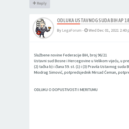
Reply
ODLUKA USTAVNOG SUDA BIH AP 18
By
LegaForum
-
Wed Dec 01, 2021 2:40
Službene novine Federacije BiH, broj 96/21
Ustavni sud Bosne i Hercegovine u Velikom vijeću, u pre
(2) tačka b) i člana 59. st. (1) i (3) Pravila Ustavnog s
Miodrag Simović, potpredsjednik Mirsad Ćeman, potpreds
ODLUKU O DOPUSTIVOSTI I MERITUMU