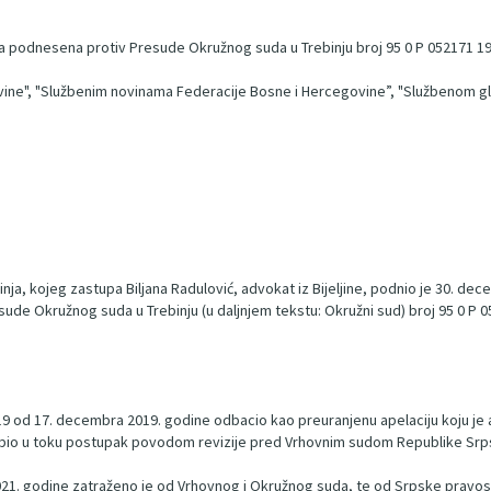
 podnesena protiv Presude Okružnog suda u Trebinju broj 95 0 P 052171 19 
vine", "Službenim novinama Federacije Bosne i Hercegovine”, "Službenom gl
binja, kojeg zastupa Biljana Radulović, advokat iz Bijeljine, podnio je 30. d
sude Okružnog suda u Trebinju (u daljnjem tekstu: Okružni sud) broj 95 0 P 0
/19 od 17. decembra 2019. godine odbacio kao preuranjenu apelaciju koju j
 bio u toku postupak povodom revizije pred Vrhovnim sudom Republike Srpsk
 2021. godine zatraženo je od Vrhovnog i Okružnog suda, te od Srpske pravo