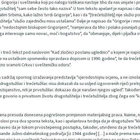
rigorija i sveštenika koji po nalogu Vatikana nastoje tiho da nas unijate i p
tužitelj "sam sebe često tako naziva". U tom tekstu apelant je napisao i da 
 Srbima, kako lažno tvrdi Grigorije", kao i da "[trećetužitelj] nije služio 
itelja "služio zajedničku misu ustašama". Dalje je napisao da "Grigorije i mn
ao "nedostojnim biskupom Grigorijem", "namjerava da tiho i polako pounijati
ga interesuje samo novac, moć i bogatstvo", da "obmanjuje, dijeli i pljačka svo
 i treći tekst pod naslovom "Kad zločinci postanu uglednici" u kojem je nap
ise na ustaškom spomeniku opravdava dopisom iz 1990. godine", te da trećetuž
no sramoti Crkvu i svešteničku odoru".
a sadržaj spornog izražavanja predstavlja "vjerodostojnu ocjenu, a ne iznoše
ugotužilac i trećetužilac nisu dokazali da su usljed izgovorenih riječi pretrp
stojanstvo, niti je prvotužilac dokazao da je narušen njegov ugled". Takođe
 govorio o privatnom životu drugotužitelja i trećetužitelja zbog čega oni "ka
tepena presuda donesena pogrešnom primjenom materijalnog prava. Naime, n
naslovi prva dva sporna teksta, kao i apelantova tvrdnja da je drugotuženi
d je naveo da je tokom prvostepenog postupka, također, utvrđeno da je treć
de Južno-dalmatinskog područja [iz 1944. godine] […] a inače prema navede
ženi nije kao sveštenik "prisustvovao misi ubijenim ustašama na ostrvu Dak