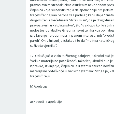
pravoslavnim stradalnicima osuđenim navedenom presudo
činjenica koje su neistinite", a da apelant nije niti je
trećetuženog kao paroha te Eparhije", kao i da je "znatn
drugotuženi i trećetuženi "držali misu", da je drugotužen
pravoslavnih u katoličanstvo", što "u sklopu konkretnih o
nedostojnog vladike Grigorija i sveštenika koji po nalog
izražavanje ne doprinosi ni javnom interesu, niti "predst
paroh". Okružni sud je istakao i to da "molitva katoličk
suživota vjernika".
12. Odlučujući o visini tužbenog zahtjeva, Okružni sud je
"velike materijalne poteškoće". Također, Okružni sud je 
ispravke, izvinjenje, činjenicu je li štetnik stekao novča
materijalne poteškoće ili bankrot štetnika". Stoga je, 
trećetužitelju.
IV. Apelacija
a) Navodi iz apelacije