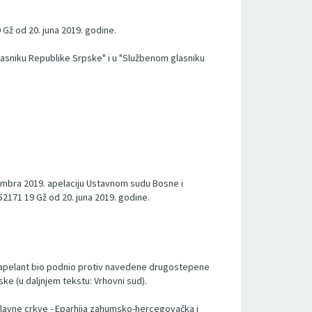
Gž od 20. juna 2019. godine.
asniku Republike Srpske" i u "Službenom glasniku
ecembra 2019. apelaciju Ustavnom sudu Bosne i
52171 19 Gž od 20. juna 2019. godine.
e apelant bio podnio protiv navedene drugostepene
e (u daljnjem tekstu: Vrhovni sud).
slavne crkve - Eparhija zahumsko-hercegovačka i