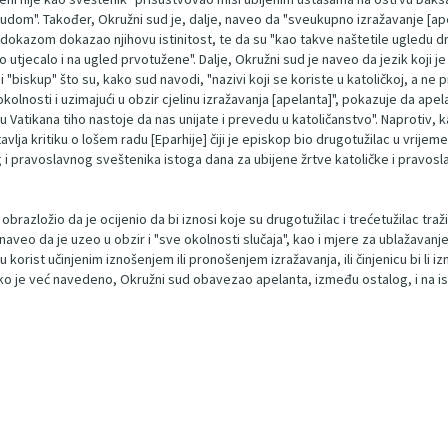
m". Također, Okružni sud je, dalje, naveo da "sveukupno izražavanje [apel
dnim dokazom dokazao njihovu istinitost, te da su "kao takve naštetile ugledu
o utjecalo i na ugled prvotužene". Dalje, Okružni sud je naveo da jezik koji j
i "biskup" što su, kako sud navodi, "nazivi koji se koriste u katoličkoj, a ne 
kolnosti i uzimajući u obzir cjelinu izražavanja [apelanta]", pokazuje da apel
u Vatikana tiho nastoje da nas unijate i prevedu u katoličanstvo". Naprotiv, 
avlja kritiku o lošem radu [Eparhije] čiji je episkop bio drugotužilac u vrijem
og i pravoslavnog sveštenika istoga dana za ubijene žrtve katoličke i pravosl
 obrazložio da je ocijenio da bi iznosi koje su drugotužilac i trećetužilac tr
naveo da je uzeo u obzir i "sve okolnosti slučaja", kao i mjere za ublažavan
nu korist učinjenim iznošenjem ili pronošenjem izražavanja, ili činjenicu bi li
kako je već navedeno, Okružni sud obavezao apelanta, između ostalog, i na i