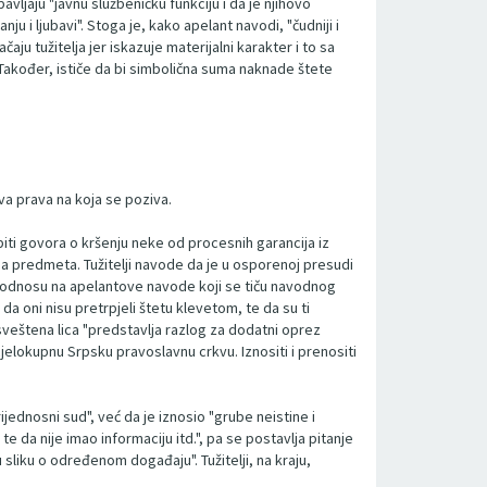
avljaju "javnu službeničku funkciju i da je njihovo
 i ljubavi". Stoga je, kako apelant navodi, "čudniji i
ju tužitelja jer iskazuje materijalni karakter i to sa
akođer, ističe da bi simbolična suma naknade štete
va prava na koja se poziva.
biti govora o kršenju neke od procesnih garancija iz
ama predmeta. Tužitelji navode da je u osporenoj presudi
. U odnosu na apelantove navode koji se tiču navodnog
da oni nisu pretrpjeli štetu klevetom, te da su ti
 sveštena lica "predstavlja razlog za dodatni oprez
i cjelokupnu Srpsku pravoslavnu crkvu. Iznositi i prenositi
ijednosni sud", već da je iznosio "grube neistine i
te da nije imao informaciju itd.", pa se postavlja pitanje
 sliku o određenom događaju". Tužitelji, na kraju,