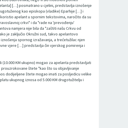
anta] […] posmatrano u cjelini, predstavlja iznošenje
 drugotuženog kao episkopa (vladike) Eparhije […] i
e koristio apelant u spornim tekstovima, naročito da su
pravoslavnoj crkvi" i da "rade na 'prevođenju'
antova namjera nije bila da "zaštiti našu Crkvu od
kako je zaključio Okružni sud, takvo apelantovo
e iznošenja spornog izražavanja, a trećetužilac njen
avne vjere […] predstavlja čin vjerskog pomirenja i
ažili (10.000 KM ukupno) mogao za apelanta predstavljati
je prouzrokovane štete "kao što su objavljivanje
 iznos dodijeljene štete mogao imati za posljedicu velike
splatu ukupnog iznosa od 5.000 KM drugotužitelju i