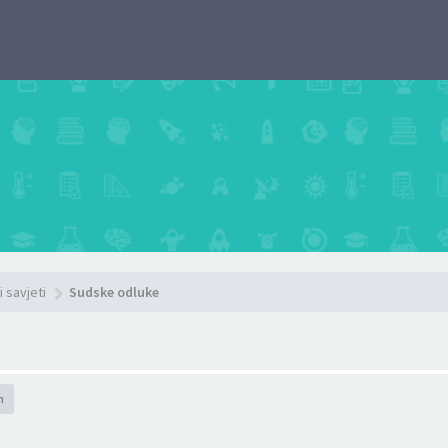
i savjeti
Sudske odluke
h