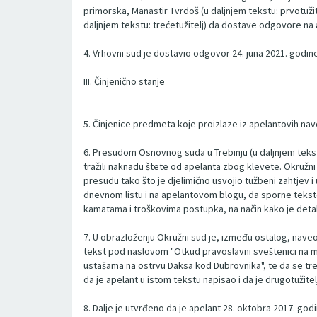
primorska, Manastir Tvrdoš (u daljnjem tekstu: prvotužit
daljnjem tekstu: trećetužitelj) da dostave odgovore na 
4. Vrhovni sud je dostavio odgovor 24. juna 2021. godin
III. Činjenično stanje
5. Činjenice predmeta koje proizlaze iz apelantovih n
6. Presudom Osnovnog suda u Trebinju (u daljnjem tekstu
tražili naknadu štete od apelanta zbog klevete. Okružni
presudu tako što je djelimično usvojio tužbeni zahtjev i
dnevnom listu i na apelantovom blogu, da sporne tekstove
kamatama i troškovima postupka, na način kako je deta
7. U obrazloženju Okružni sud je, između ostalog, naveo 
tekst pod naslovom "Otkud pravoslavni sveštenici na mi
ustašama na ostrvu Daksa kod Dubrovnika", te da se treć
da je apelant u istom tekstu napisao i da je drugotužit
8. Dalje je utvrđeno da je apelant 28. oktobra 2017. go