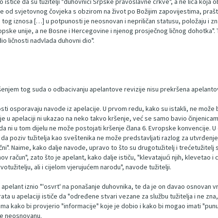
o ističe da su tužitelji "duhovnici Srpske pravoslavne crkve", a ne lica koja ob
od svjetovnog čovjeka s obzirom na život po Božijim zapovijestima, praštanju
g iznosa […] u potpunosti je neosnovan i nepriličan statusu, položaju i znača
ke unije, a ne Bosne i Hercegovine i njenog prosječnog ličnog dohotka". T
dio ličnosti nadvlada duhovni dio".
ešenjem tog suda o odbacivanju apelantove revizije nisu prekršena apelanto
losti osporavaju navode iz apelacije. U prvom redu, kako su istakli, ne može 
nije u apelaciji ni ukazao na neko takvo kršenje, već se samo bavio činjenic
e da ni u tom dijelu ne može postojati kršenje člana 6. Evropske konvencije
li da poziv tužitelja kao sveštenika ne može predstavljati razlog za utvrđenje 
čni". Naime, kako dalje navode, upravo to što su drugotužitelj i trećetužitelj
ov račun", zato što je apelant, kako dalje ističu, "klevatajući njih, klevetao 
otužitelju, ali i cijelom vjerujućem narodu", navode tužitelji.
 je apelant iznio "'osvrt' na ponašanje duhovnika, te da je on davao osnovan vr
ata u apelaciji ističe da "određene stvari vezane za službu tužitelja i ne zna, 
ljima kako bi provjerio "informacije" koje je dobio i kako bi mogao imati "punu
cie neosnovanu.