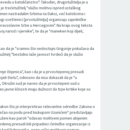
revedu u katoličanstvo". Također, drugotužitelja je u
je trećetužitelj "služio molitvu ispred ustaškog
pomen nastradalim Srbima na Daksi, već katolicima i
ogi sveštenici [prvotužitelja] organizuju zajedničke
 pravoslavne Srbe u Hercegovini". Na kraju ovog teksta
j narod i vjernike", te da je "maneken koji dijeli,
isao da je "sramno što nedostojni Grigorije pokušava da
itelj "bestidno laže javnost tvrdeći da je služio
nje činjenica", kao i da je u prvostepenoj presudi
jeli štetu", odnosno da nisu dokazali da je "u
r, Okružni sud je naveo da je prvostepeni sud u
o javne ličnosti imaju dužnost da trpe kritike koje su
akon što je interpretirao relevantne odredbe Zakona o
 "klečao na podu pred biskupom Uzunićem" predstavljaju
etuženi kao paroh "odavao molitveni pomen ubijenim
noj presudi bili pripadnici četničke organizacije iz
sa kod Dubrovnika, nego vršio molitveni pomen