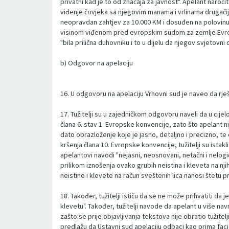
privatni kad je to od značaja za javnost". Apelant naročit
viđenje čovjeka sa njegovim manama i vrlinama drugačije 
neopravdan zahtjev za 10.000 KM i dosuđen na polovinu to
visinom viđenom pred evropskim sudom za zemlje Evrops
"bila prilična duhovniku i to u dijelu da njegov svjetovni 
b) Odgovor na apelaciju
16. U odgovoru na apelaciju Vrhovni sud je naveo da rj
17. Tužitelji su u zajedničkom odgovoru naveli da u cije
člana 6. stav 1. Evropske konvencije, zato što apelant 
dato obrazloženje koje je jasno, detaljno i precizno, t
kršenja člana 10. Evropske konvencije, tužitelji su istak
apelantovi navodi "nejasni, neosnovani, netačni i nelogi
prilikom iznošenja ovako grubih neistina i kleveta na njih
neistine i klevete na račun sveštenih lica nanosi štetu prv
18. Također, tužitelji ističu da se ne može prihvatiti da
klevetu". Također, tužitelji navode da apelant u više navr
zašto se prije objavljivanja tekstova nije obratio tužite
predlažu da Ustavni sud apelaciju odbaci kao prima fa