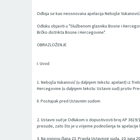
Odbija se kao neosnovana apelacija Nebojše Vukanovića
Odluku objaviti u "Službenom glasniku Bosne i Hercego
Brčko distrikta Bosne i Hercegovine".
OBRAZLOŽENJE
I. Uvod
1. Nebojša Vukanović (u daljnjem tekstu: apelant) iz Tre
Hercegovine (u daljnjem tekstu: Ustavni sud) protiv Pre
II. Postupak pred Ustavnim sudom
2. Ustavni sud je Odlukom o dopustivosti broj AP 3619
presude, zato što je u vrijeme podnošenja te apelacije
3. Na osnovu člana 23. Pravila Ustavnog suda, 10. juna