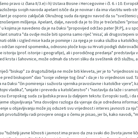
 pravo iz člana II/3.e) i h) Ustava Bosne i Hercegovine i čl. 6. i 10. Evrops
zloženju svojih navoda apelant ističe da je novinar i da ima vlastitu web-st
apelant je osporio zaključak Okružnog suda da njegov navod da su "sveštenici
nošenjem mišljenja. Apelant, dalje, navodi da je to što je trećetuženi "pri
" u kojima je navedeno da je na Daksi "propovijed održao pater [R.P], a u spo
nt smatra "da ovdje može biti sporna samo riječ 'misa', ali drugostepeni s
ti oblik i izgled mise kada je pominje i za njega je svaka služba u katoličkoj 
en održan ispred spomenika, odnosno ploče koju su Hrvati podigli dubrovač
istoriju (prof. istorije i geografije), ali i porodičnog predanja" predstavlja v
d krsta i šahovnice, može odmah da stvori sliku da sveštenik drži službu, a da
iječi "biskup" za drugotužitelja ne može biti kleveta, jer je to "vrijednosni 
ike pred biskupom" dao "svoje viđenje tog čina" i da je i to vrijednosni sud
 na Daksi "čin pomirenja i suživota vjernika pravoslavne i katoličke vjere", ka
jni vladika", "unijate i prevedu u katoličanstvo" i "nastavlja da laže i sramot
aksu Evropskog suda za ljudska prava (u daljnjem tekstu: Evropski sud), i 
rijeme objavljivanja "ima dovoljno razloga da vjeruje da je određena informacij
šnjenje u objavljivanju može joj oduzeti svu vrijednost i interes javnosti za n
i prvotužitelju radi provjere onoga o čemu je pisao, jer bi, kako navodi, "mediji 
"tužitelji javne ličnosti i javnost ima pravo da zna svaki dio života javne ličn