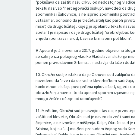
"pokušava da zaštiti našu Crkvu od nedostojnog vladike G
tekstu nazivao "hercegovački biskup", navodeći da drugo
spomenika i šahovnice, a ne ispred spomenika postradalim
ustašama", odnosno da je trećetužitelj kao paroh prvotuž
mise", da drugotužitelj, kojeg je apelant u tekstu nazv
apelant je napisao i da je drugotužitelj "srebroljubac ko
vrijeđa i ponižava narod, bavi se biznisom i politikom".
9. Apelant je 5. novembra 2017. godine objavio na blogu
se sakrije iza pokojnog vladike Vladislava i služenje m
pomen pravoslavnim Srbima…i nastavlja da laže i dodat
10. Okružni sud je istakao da je Osnovni sud zaključio d
navedeno da "sve i da se radi o klevetničkom sadržaju, dr
konkretnom slučaju povrijeđena njihova čast, ugled i do
obrazloženju naveo i to da apelant spornim izjavama nije
mnogo žešće i oštrije od uobičajenih".
11. Međutim, Okružni sud je usvojio stav da je prvos
zaštiti od klevete, Okružni sud je naveo da već i sami 
činjenice, a ne iznošenje mišljenja. Dalje, Okružni su
Srbima, koji su […] osuđeni presudom Vojnog suda Koman
Dubrovnika". Dakle, kako je naveo Okružni sud, trećetu