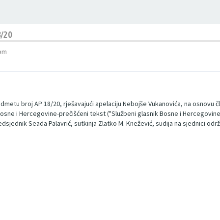
/20
 pm
dmetu broj AP 18/20, rješavajući apelaciju Nebojše Vukanovića, na osnovu čl
uda Bosne i Hercegovine-prečišćeni tekst ("Službeni glasnik Bosne i Hercegovin
jednik Seada Palavrić, sutkinja Zlatko M. Knežević, sudija na sjednici održ