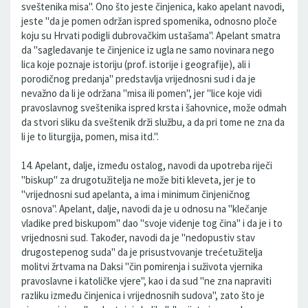
sveštenika misa". Ono što jeste činjenica, kako apelant navodi,
jeste "da je pomen održan ispred spomenika, odnosno ploče
koju su Hrvati podigli dubrovačkim ustašama". Apelant smatra
da "sagledavanje te činjenice iz ugla ne samo novinara nego
lica koje poznaje istoriju (prof. istorije i geografije), ali i
porodičnog predanja" predstavlja vrijednosni sud i da je
nevažno da li je održana "misa ili pomen", jer "lice koje vidi
pravoslavnog sveštenika ispred krsta i šahovnice, može odmah
da stvori sliku da sveštenik drži službu, a da pri tome ne zna da
li je to liturgija, pomen, misa itd.".
14. Apelant, dalje, između ostalog, navodi da upotreba riječi
"biskup" za drugotužitelja ne može biti kleveta, jer je to
"vrijednosni sud apelanta, a ima i minimum činjeničnog
osnova". Apelant, dalje, navodi da je u odnosu na "klečanje
vladike pred biskupom" dao "svoje viđenje tog čina" i da je i to
vrijednosni sud. Također, navodi da je "nedopustiv stav
drugostepenog suda" da je prisustvovanje trećetužitelja
molitvi žrtvama na Daksi "čin pomirenja i suživota vjernika
pravoslavne i katoličke vjere", kao i da sud "ne zna napraviti
razliku između činjenica i vrijednosnih sudova", zato što je