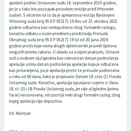
apelant podnio Ustavnom sudu 16. septembra 2019. godine,
jer je u toku bio postupak povodom revizije pred Vrhovnim
sudom. S obzirom na to da je apelantova revizija Rješenjem
Vrhovnog suda broj 95 0 P 052171 19 Rev od 23. oktobra 2021.
godine odbačena kao nedopuštena zbog formalnih razloga,
konačnu odluku u ovom predmetu predstavlja Presuda
Okružnog suda broj 95 0 P 052171 19 Gž od 20. juna 2019.
godine protiv koje nema drugih djelotvornih pravnih lijekova
mogućih prema zakonu. U skladu sa svojom praksom, Ustavni
sud u ovakvim slučajevima kao relevantan datum podnošenja
apelacije uzima datum podnošenja apelacije koja je odbačena
kao preuranjena, pa je apelacija protiv te presude podnesena
u roku od 60 dana, kako je propisano članom 18. stav (1) Pravila
Ustavnog suda. Konačno, apelacija ispunjava i uvjete iz člana
18. st. (3) i (4) Pravila Ustavnog suda, jer nije očigledno (prima
facie) neosnovana, niti postoji neki drugi formalni razlog zbog
kojeg apelacija nije dopustiva.
VII. Meritum