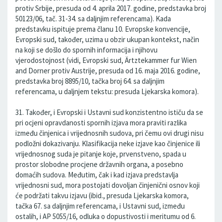
protiv Srbije, presuda od 4. aprila 2017. godine, predstavka broj
50123/06, tač. 31-34. sa daljnjim referencama). Kada
predstavku ispituje prema članu 10. Evropske konvencije,
Evropski sud, također, uzima u obzir ukupan kontekst, način
na koji se došlo do spornih informacija i njihovu
vjerodostojnost (vidi, Evropski sud, Ärtztekammer fur Wien
and Dorner protiv Austrije, presuda od 16. maja 2016. godine,
predstavka broj 8895/10, tačka broj 64. sa daljnjim
referencama, u daljnjem tekstu: presuda Ljekarska komora).
31. Također, i Evropski i Ustavni sud konzistentno ističu da se
pri ocjeni opravdanosti spornih izjava mora praviti razlika
između činjenica i vrijednosnih sudova, pri čemu ovi drugi nisu
podložni dokazivanju. Klasifikacija neke izjave kao činjenice ili
vrijednosnog suda je pitanje koje, prvenstveno, spada u
prostor slobodne procjene državnih organa, a posebno
domaćih sudova. Međutim, čak i kad izjava predstavlja
vrijednosni sud, mora postojati dovoljan činjenični osnov koji
će podržati takvu izjavu (ibid., presuda Ljekarska komora,
tačka 67. sa daljnjim referencama, i Ustavni sud, između
ostalih, i AP 5055/16, odluka o dopustivosti i meritumu od 6.