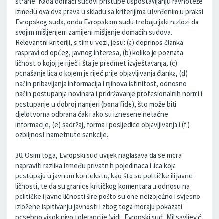
strane. Kada domaći sudovi pristupe uspostavljanju ravnoteže
između ova dva prava u skladu sa kriterijima utvrđenim u praksi
Evropskog suda, onda Evropskom sudu trebaju jaki razlozi da
svojim mišljenjem zamijeni mišljenje domaćih sudova.
Relevantni kriteriji, s tim u vezi, jesu: (a) doprinos članka
raspravi od općeg, javnog interesa, (b) koliko je poznata
ličnost o kojoj je riječ i šta je predmet izvještavanja, (c)
ponašanje lica o kojem je riječ prije objavljivanja članka, (d)
način pribavljanja informacija i njihova istinitost, odnosno
način postupanja novinara i pridržavanje profesionalnih normi i
postupanje u dobroj namjeri (bona fide), što može biti
djelotvorna odbrana čak i ako su iznesene netačne
informacije, (e) sadržaj, forma i posljedice objavljivanja i (f)
ozbiljnost nametnute sankcije.
30. Osim toga, Evropski sud uvijek naglašava da se mora
napraviti razlika između privatnih pojedinaca i lica koja
postupaju u javnom kontekstu, kao što su političke ili javne
ličnosti, te da su granice kritičkog komentara u odnosu na
političke i javne ličnosti šire pošto su one neizbježno i svjesno
izložene ispitivanju javnosti i zbog toga moraju pokazati
posebno visok nivo tolerancije (vidi, Evropski sud, Milisavljević