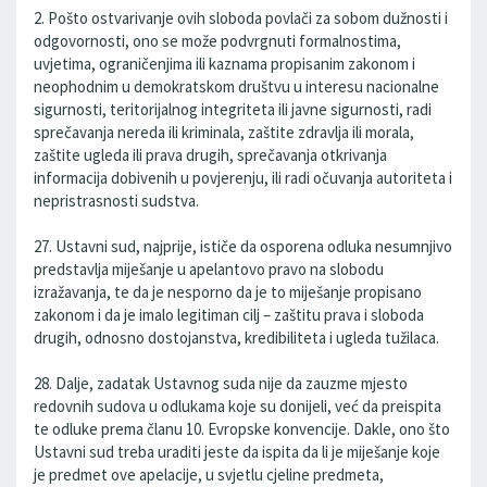
2. Pošto ostvarivanje ovih sloboda povlači za sobom dužnosti i
odgovornosti, ono se može podvrgnuti formalnostima,
uvjetima, ograničenjima ili kaznama propisanim zakonom i
neophodnim u demokratskom društvu u interesu nacionalne
sigurnosti, teritorijalnog integriteta ili javne sigurnosti, radi
sprečavanja nereda ili kriminala, zaštite zdravlja ili morala,
zaštite ugleda ili prava drugih, sprečavanja otkrivanja
informacija dobivenih u povjerenju, ili radi očuvanja autoriteta i
nepristrasnosti sudstva.
27. Ustavni sud, najprije, ističe da osporena odluka nesumnjivo
predstavlja miješanje u apelantovo pravo na slobodu
izražavanja, te da je nesporno da je to miješanje propisano
zakonom i da je imalo legitiman cilj – zaštitu prava i sloboda
drugih, odnosno dostojanstva, kredibiliteta i ugleda tužilaca.
28. Dalje, zadatak Ustavnog suda nije da zauzme mjesto
redovnih sudova u odlukama koje su donijeli, već da preispita
te odluke prema članu 10. Evropske konvencije. Dakle, ono što
Ustavni sud treba uraditi jeste da ispita da li je miješanje koje
je predmet ove apelacije, u svjetlu cjeline predmeta,