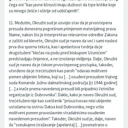
čega oni "kao javne ličnosti imaju dužnost da trpe kritike koje
su mnogo žešće i oštrije od uobičajenih".
11. Međutim, Okružni sud je usvojio stav da je prvostepena
presuda donesena pogrešnom primjenom materijalnog prava.
Naime, nakon što je interpretirao relevantne odredbe Zakona
o zaštiti od klevete, Okružni sud je naveo da već i sami naslovi
prva dva sporna teksta, kao i apelantova tvrdnja da je
drugotuženi "klečao na podu pred biskupom Uzunićem"
predstavljaju činjenice, a ne iznošenje mišljenja. Dalje, Okružni
sud je naveo da je tokom prvostepenog postupka, također,
utvrđeno da je trećetuženi kao paroh "odavao molitveni
pomen ubijenim Srbima, koji su […] osuđeni presudom Vojnog
suda Komande Južno-dalmatinskog područja [iz 1944. godine]
[…] a inače prema navedenoj presudi bili pripadnici četničke
organizacije iz Dubrovnika". Dakle, kako je naveo Okružni sud,
trećetuženi nije kao sveštenik "prisustvovao misi ubijenim
ustašama na ostrvu Daksa kod Dubrovnika, nego vršio
molitveni pomen pravoslavnim stradalnicima osuđenim
navedenom presudom". Također, Okružni sud je, dalje, naveo
da "sveukupno izražavanje [apelanta] […] posmatrano u