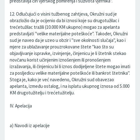
predstavlja čin vjerskog pomirenja i suživota vjernika".
12. Odlučujući o visini tužbenog zahtjeva, Okružni sud je
obrazložio da je ocijenio da bi iznosi koje su drugotužilac i
trećetužilac tražili (10.000 KM ukupno) mogao za apelanta
predstavljati "velike materijalne poteškoće". Također, Okružni
sud je naveo da je uzeo u obzir i "sve okolnosti slučaja", kao i
mjere za ublažavanje prouzrokovane štete "kao što su
objavljivanje ispravke, izvinjenje, činjenicu je li štetnik stekao
novčanu korist učinjenim iznošenjem ili pronošenjem
izražavanja, ili činjenicu bi li iznos dodijeljene štete mogao imati
za posljedicu velike materijalne poteškoće ili bankrot štetnika".
Stoga je, kako je već navedeno, Okružni sud obavezao
apelanta, između ostalog, i na isplatu ukupnog iznosa od 5.000
KM drugotužitelju i trećetužitelju.
IV. Apelacija
a) Navodi iz apelacije