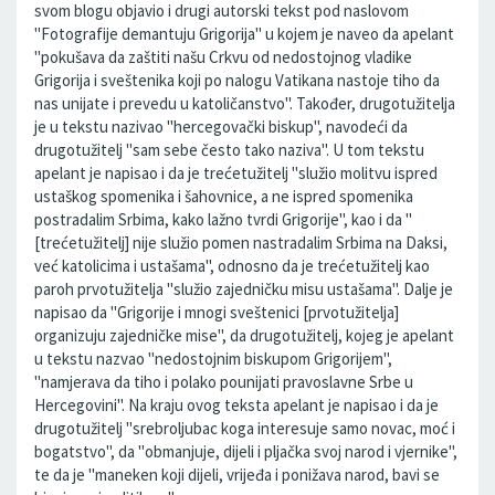
svom blogu objavio i drugi autorski tekst pod naslovom
"Fotografije demantuju Grigorija" u kojem je naveo da apelant
"pokušava da zaštiti našu Crkvu od nedostojnog vladike
Grigorija i sveštenika koji po nalogu Vatikana nastoje tiho da
nas unijate i prevedu u katoličanstvo". Također, drugotužitelja
je u tekstu nazivao "hercegovački biskup", navodeći da
drugotužitelj "sam sebe često tako naziva". U tom tekstu
apelant je napisao i da je trećetužitelj "služio molitvu ispred
ustaškog spomenika i šahovnice, a ne ispred spomenika
postradalim Srbima, kako lažno tvrdi Grigorije", kao i da "
[trećetužitelj] nije služio pomen nastradalim Srbima na Daksi,
već katolicima i ustašama", odnosno da je trećetužitelj kao
paroh prvotužitelja "služio zajedničku misu ustašama". Dalje je
napisao da "Grigorije i mnogi sveštenici [prvotužitelja]
organizuju zajedničke mise", da drugotužitelj, kojeg je apelant
u tekstu nazvao "nedostojnim biskupom Grigorijem",
"namjerava da tiho i polako pounijati pravoslavne Srbe u
Hercegovini". Na kraju ovog teksta apelant je napisao i da je
drugotužitelj "srebroljubac koga interesuje samo novac, moć i
bogatstvo", da "obmanjuje, dijeli i pljačka svoj narod i vjernike",
te da je "maneken koji dijeli, vrijeđa i ponižava narod, bavi se