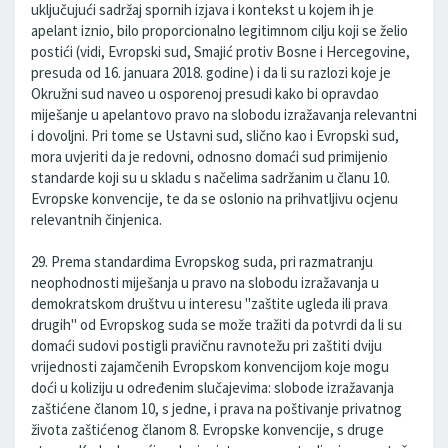
uključujući sadržaj spornih izjava i kontekst u kojem ih je
apelant iznio, bilo proporcionalno legitimnom cilju koji se želio
postići (vidi, Evropski sud, Smajić protiv Bosne i Hercegovine,
presuda od 16. januara 2018. godine) i da li su razlozi koje je
Okružni sud naveo u osporenoj presudi kako bi opravdao
miješanje u apelantovo pravo na slobodu izražavanja relevantni
i dovoljni. Pri tome se Ustavni sud, slično kao i Evropski sud,
mora uvjeriti da je redovni, odnosno domaći sud primijenio
standarde koji su u skladu s načelima sadržanim u članu 10.
Evropske konvencije, te da se oslonio na prihvatljivu ocjenu
relevantnih činjenica.
29. Prema standardima Evropskog suda, pri razmatranju
neophodnosti miješanja u pravo na slobodu izražavanja u
demokratskom društvu u interesu "zaštite ugleda ili prava
drugih" od Evropskog suda se može tražiti da potvrdi da li su
domaći sudovi postigli pravičnu ravnotežu pri zaštiti dviju
vrijednosti zajamčenih Evropskom konvencijom koje mogu
doći u koliziju u određenim slučajevima: slobode izražavanja
zaštićene članom 10, s jedne, i prava na poštivanje privatnog
života zaštićenog članom 8. Evropske konvencije, s druge