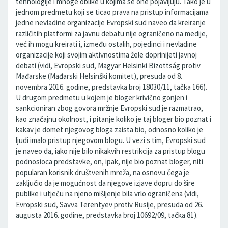
tehnologije i mnoge oblike u kojima se one pojavljuju. Tako je u
jednom predmetu koji se ticao prava na pristup informacijama
jedne nevladine organizacije Evropski sud naveo da kreiranje
različitih platformi za javnu debatu nije ograničeno na medije,
već ih mogu kreirati i, između ostalih, pojedinci i nevladine
organizacije koji svojim aktivnostima žele doprinijeti javnoj
debati (vidi, Evropski sud, Magyar Helsinki Bizottság protiv
Mađarske (Mađarski Helsinški komitet), presuda od 8.
novembra 2016. godine, predstavka broj 18030/11, tačka 166).
U drugom predmetu u kojem je bloger krivično gonjen i
sankcioniran zbog govora mržnje Evropski sud je razmatrao,
kao značajnu okolnost, i pitanje koliko je taj bloger bio poznat i
kakav je domet njegovog bloga zaista bio, odnosno koliko je
ljudi imalo pristup njegovom blogu. U vezi s tim, Evropski sud
je naveo da, iako nije bilo nikakvih restrikcija za pristup blogu
podnosioca predstavke, on, ipak, nije bio poznat bloger, niti
popularan korisnik društvenih mreža, na osnovu čega je
zaključio da je mogućnost da njegove izjave dopru do šire
publike i utječu na njeno mišljenje bila vrlo ograničena (vidi,
Evropski sud, Savva Terentyev protiv Rusije, presuda od 26.
augusta 2016. godine, predstavka broj 10692/09, tačka 81).