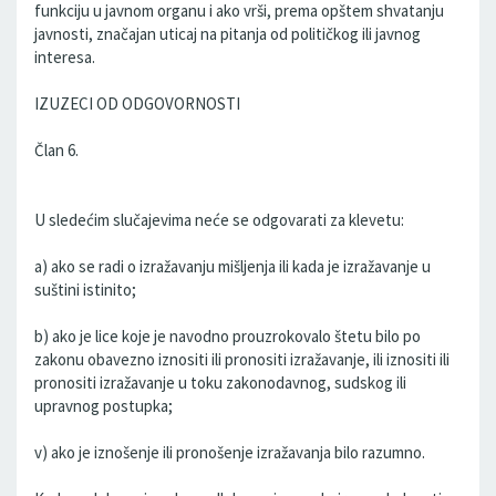
funkciju u javnom organu i ako vrši, prema opštem shvatanju
javnosti, značajan uticaj na pitanja od političkog ili javnog
interesa.
IZUZECI OD ODGOVORNOSTI
Član 6.
U sledećim slučajevima neće se odgovarati za klevetu:
a) ako se radi o izražavanju mišljenja ili kada je izražavanje u
suštini istinito;
b) ako je lice koje je navodno prouzrokovalo štetu bilo po
zakonu obavezno iznositi ili pronositi izražavanje, ili iznositi ili
pronositi izražavanje u toku zakonodavnog, sudskog ili
upravnog postupka;
v) ako je iznošenje ili pronošenje izražavanja bilo razumno.