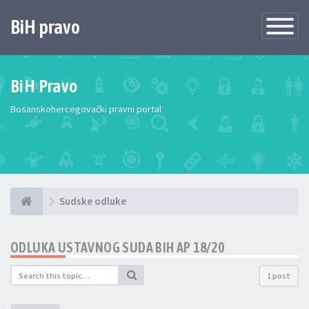
BiH pravo
Toggle
Navigatio
BiH Pravo
Bosanskohercegovački pravni portal
Sudske odluke
ODLUKA USTAVNOG SUDA BIH AP 18/20
1 post