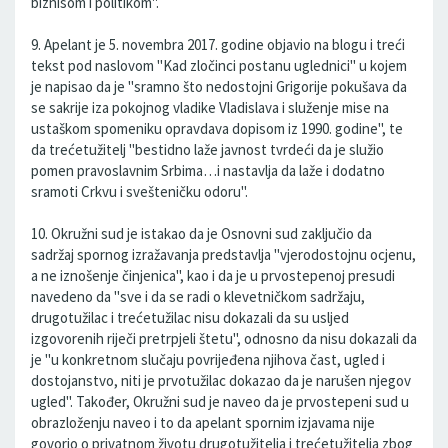
biznisom i politikom".
9. Apelant je 5. novembra 2017. godine objavio na blogu i treći
tekst pod naslovom "Kad zločinci postanu uglednici" u kojem
je napisao da je "sramno što nedostojni Grigorije pokušava da
se sakrije iza pokojnog vladike Vladislava i služenje mise na
ustaškom spomeniku opravdava dopisom iz 1990. godine", te
da trećetužitelj "bestidno laže javnost tvrdeći da je služio
pomen pravoslavnim Srbima…i nastavlja da laže i dodatno
sramoti Crkvu i svešteničku odoru".
10. Okružni sud je istakao da je Osnovni sud zaključio da
sadržaj spornog izražavanja predstavlja "vjerodostojnu ocjenu,
a ne iznošenje činjenica", kao i da je u prvostepenoj presudi
navedeno da "sve i da se radi o klevetničkom sadržaju,
drugotužilac i trećetužilac nisu dokazali da su usljed
izgovorenih riječi pretrpjeli štetu", odnosno da nisu dokazali da
je "u konkretnom slučaju povrijeđena njihova čast, ugled i
dostojanstvo, niti je prvotužilac dokazao da je narušen njegov
ugled". Također, Okružni sud je naveo da je prvostepeni sud u
obrazloženju naveo i to da apelant spornim izjavama nije
govorio o privatnom životu drugotužitelja i trećetužitelja zbog