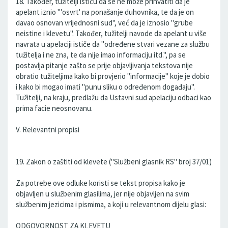
18. Također, tužitelji ističu da se ne može prihvatiti da je
apelant iznio "'osvrt' na ponašanje duhovnika, te da je on
davao osnovan vrijednosni sud", već da je iznosio "grube
neistine i klevetu". Također, tužitelji navode da apelant u više
navrata u apelaciji ističe da "određene stvari vezane za službu
tužitelja i ne zna, te da nije imao informaciju itd.", pa se
postavlja pitanje zašto se prije objavljivanja tekstova nije
obratio tužiteljima kako bi provjerio "informacije" koje je dobio
i kako bi mogao imati "punu sliku o određenom događaju".
Tužitelji, na kraju, predlažu da Ustavni sud apelaciju odbaci kao
prima facie neosnovanu.
V. Relevantni propisi
19. Zakon o zaštiti od klevete ("Službeni glasnik RS" broj 37/01)
Za potrebe ove odluke koristi se tekst propisa kako je
objavljen u službenim glasilima, jer nije objavljen na svim
službenim jezicima i pismima, a koji u relevantnom dijelu glasi:
ODGOVORNOST ZA KLEVETU