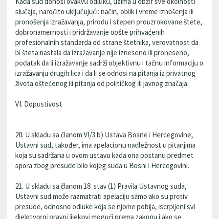
Kada sud donosi ovakvu odluku, uzima u obzir sve okolnosti
slučaja, naročito uključujući: način, oblik i vreme iznošenja ili
pronošenja izražavanja, prirodu i stepen prouzrokovane štete,
dobronamernosti i pridržavanje opšte prihvaćenih
profesionalnih standarda od strane štetnika, verovatnost da
bi šteta nastala da izražavanje nije izneseno ili proneseno,
podatak da li izražavanje sadrži objektivnu i tačnu informaciju o
izražavanju drugih lica i da li se odnosi na pitanja iz privatnog
života oštećenog ili pitanja od političkog ili javnog značaja.
VI. Dopustivost
20. U skladu sa članom VI/3.b) Ustava Bosne i Hercegovine,
Ustavni sud, također, ima apelacionu nadležnost u pitanjima
koja su sadržana u ovom ustavu kada ona postanu predmet
spora zbog presude bilo kojeg suda u Bosni i Hercegovini.
21. U skladu sa članom 18. stav (1) Pravila Ustavnog suda,
Ustavni sud može razmatrati apelaciju samo ako su protiv
presude, odnosno odluke koja se njome pobija, iscrpljeni svi
djelotvorni pravni lijekovi mogući prema zakonu i ako se