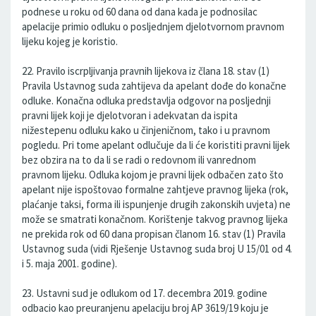
podnese u roku od 60 dana od dana kada je podnosilac
apelacije primio odluku o posljednjem djelotvornom pravnom
lijeku kojeg je koristio.
22. Pravilo iscrpljivanja pravnih lijekova iz člana 18. stav (1)
Pravila Ustavnog suda zahtijeva da apelant dođe do konačne
odluke. Konačna odluka predstavlja odgovor na posljednji
pravni lijek koji je djelotvoran i adekvatan da ispita
nižestepenu odluku kako u činjeničnom, tako i u pravnom
pogledu. Pri tome apelant odlučuje da li će koristiti pravni lijek
bez obzira na to da li se radi o redovnom ili vanrednom
pravnom lijeku. Odluka kojom je pravni lijek odbačen zato što
apelant nije ispoštovao formalne zahtjeve pravnog lijeka (rok,
plaćanje taksi, forma ili ispunjenje drugih zakonskih uvjeta) ne
može se smatrati konačnom. Korištenje takvog pravnog lijeka
ne prekida rok od 60 dana propisan članom 16. stav (1) Pravila
Ustavnog suda (vidi Rješenje Ustavnog suda broj U 15/01 od 4.
i 5. maja 2001. godine).
23. Ustavni sud je odlukom od 17. decembra 2019. godine
odbacio kao preuranjenu apelaciju broj AP 3619/19 koju je