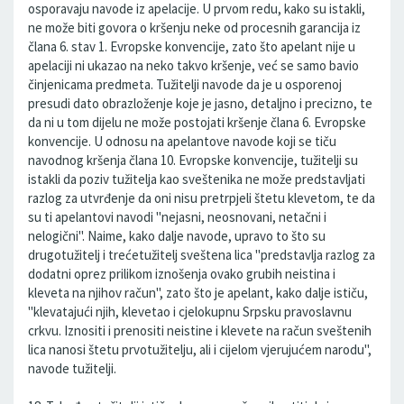
osporavaju navode iz apelacije. U prvom redu, kako su istakli,
ne može biti govora o kršenju neke od procesnih garancija iz
člana 6. stav 1. Evropske konvencije, zato što apelant nije u
apelaciji ni ukazao na neko takvo kršenje, već se samo bavio
činjenicama predmeta. Tužitelji navode da je u osporenoj
presudi dato obrazloženje koje je jasno, detaljno i precizno, te
da ni u tom dijelu ne može postojati kršenje člana 6. Evropske
konvencije. U odnosu na apelantove navode koji se tiču
navodnog kršenja člana 10. Evropske konvencije, tužitelji su
istakli da poziv tužitelja kao sveštenika ne može predstavljati
razlog za utvrđenje da oni nisu pretrpjeli štetu klevetom, te da
su ti apelantovi navodi "nejasni, neosnovani, netačni i
nelogični". Naime, kako dalje navode, upravo to što su
drugotužitelj i trećetužitelj sveštena lica "predstavlja razlog za
dodatni oprez prilikom iznošenja ovako grubih neistina i
kleveta na njihov račun", zato što je apelant, kako dalje ističu,
"klevatajući njih, klevetao i cjelokupnu Srpsku pravoslavnu
crkvu. Iznositi i prenositi neistine i klevete na račun sveštenih
lica nanosi štetu prvotužitelju, ali i cijelom vjerujućem narodu",
navode tužitelji.