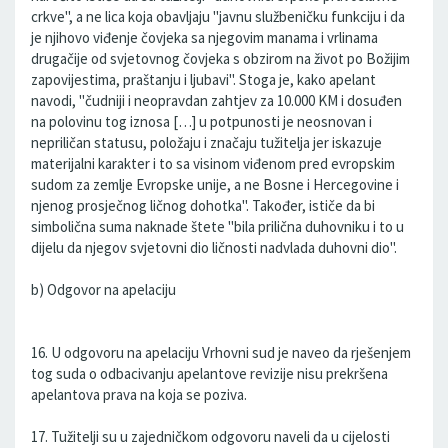
crkve", a ne lica koja obavljaju "javnu službeničku funkciju i da
je njihovo viđenje čovjeka sa njegovim manama i vrlinama
drugačije od svjetovnog čovjeka s obzirom na život po Božijim
zapovijestima, praštanju i ljubavi". Stoga je, kako apelant
navodi, "čudniji i neopravdan zahtjev za 10.000 KM i dosuđen
na polovinu tog iznosa […] u potpunosti je neosnovan i
nepriličan statusu, položaju i značaju tužitelja jer iskazuje
materijalni karakter i to sa visinom viđenom pred evropskim
sudom za zemlje Evropske unije, a ne Bosne i Hercegovine i
njenog prosječnog ličnog dohotka". Također, ističe da bi
simbolična suma naknade štete "bila prilična duhovniku i to u
dijelu da njegov svjetovni dio ličnosti nadvlada duhovni dio".
b) Odgovor na apelaciju
16. U odgovoru na apelaciju Vrhovni sud je naveo da rješenjem
tog suda o odbacivanju apelantove revizije nisu prekršena
apelantova prava na koja se poziva.
17. Tužitelji su u zajedničkom odgovoru naveli da u cijelosti