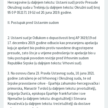
Hercegovine (u daljnjem tekstu: Ustavni sud) protiv Presude
Okružnog suda u Trebinju (u daljnjem tekstu: Okružni sud) broj
95 0 P 052171 19 Gž od 20. juna 2019. godine.
II. Postupak pred Ustavnim sudom
2. Ustavni sud je Odlukom o dopustivosti broj AP 3619/19 od
17. decembra 2019. godine odbacio kao preuranjenu apelaciju
koju je apelant bio podnio protiv navedene drugostepene
presude, zato što je u vrijeme podnošenja te apelacije bio u
toku postupak povodom revizije pred Vrhovnim sudom
Republike Srpske (u daljnjem tekstu: Vrhovni sud).
3. Na osnovu člana 23. Pravila Ustavnog suda, 10. juna 2021.
godine zatraženo je od Vrhovnog i Okružnog suda, te od
Srpske pravoslavne crkve - Eparhija zahumsko-hercegovačka i
primorska, Manastir Tvrdoš (u daljnjem tekstu: prvotužitelj),
Grigorija Durića, episkopa Eparhije frankfurtske i sve
Njemačke (u daljnjem tekstu: drugotužitelj) i Stevana
Kovačevića (u daljnjem tekstu: trećetužitelj) da dostave