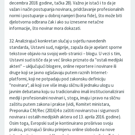
decembra 2018. godine, tačka 28). Važno je istaći i to da je
važan i način postupanja novinara, pridržavanje profesionalnih
normi i postupanje u dobroj namjeri (bona fide), što može biti
djelotvorna odbrana čak i ako su iznesene netačne
informacije, što novinar mora dokazati.
32. Analizirajući konkretan slučaj u svjetlu navedenih
standarda, Ustavni sud, najprije, zapaža da je apelant sporne
tekstove objavio na svojoj web-stranici – blogu. U vezi s tim,
Ustavni sud ističe da je već široko priznato da "ostali medijski
akteri" – uključujući blogere, online reportere i novinare ili
druge koji se javno oglašavaju putem raznih Internet-
platformi, koji ne potpadaju pod zakonsku definiciju
"novinara", ali koji sve više imaju sličnu ili jednaku ulogu u
javnim debatama koju su tradicionalno imali institucionalizirani
mediji i profesionalni novinari i, stoga, imaju i pravo na sličnu
zaštitu putem zakona i prakse (vidi, Komitet ministara,
Preporuka CM/Rec (2016)4 o zaštiti novinarstva i sigurnosti
novinara i ostalih medijskih aktera od 13. aprila 2016. godine).
Osim toga, Evropski sud je kontinuirano proširivao svoju
praksu, priznajući široku primjenu online sloboda na nove