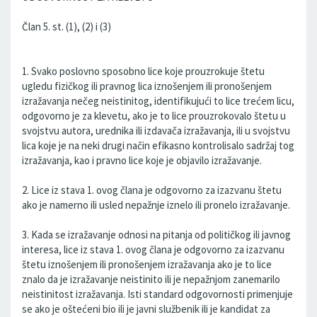
Član 5. st. (1), (2) i (3)
1. Svako poslovno sposobno lice koje prouzrokuje štetu
ugledu fizičkog ili pravnog lica iznošenjem ili pronošenjem
izražavanja nečeg neistinitog, identifikujući to lice trećem licu,
odgovorno je za klevetu, ako je to lice prouzrokovalo štetu u
svojstvu autora, urednika ili izdavača izražavanja, ili u svojstvu
lica koje je na neki drugi način efikasno kontrolisalo sadržaj tog
izražavanja, kao i pravno lice koje je objavilo izražavanje.
2. Lice iz stava 1. ovog člana je odgovorno za izazvanu štetu
ako je namerno ili usled nepažnje iznelo ili pronelo izražavanje.
3. Kada se izražavanje odnosi na pitanja od političkog ili javnog
interesa, lice iz stava 1. ovog člana je odgovorno za izazvanu
štetu iznošenjem ili pronošenjem izražavanja ako je to lice
znalo da je izražavanje neistinito ili je nepažnjom zanemarilo
neistinitost izražavanja. Isti standard odgovornosti primenjuje
se ako je oštećeni bio ili je javni službenik ili je kandidat za