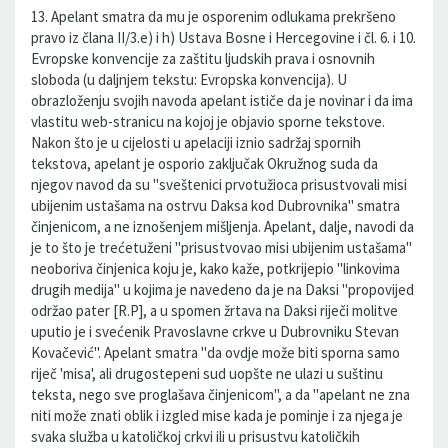
13. Apelant smatra da mu je osporenim odlukama prekršeno
pravo iz člana II/3.e) i h) Ustava Bosne i Hercegovine i čl. 6. i 10.
Evropske konvencije za zaštitu ljudskih prava i osnovnih
sloboda (u daljnjem tekstu: Evropska konvencija). U
obrazloženju svojih navoda apelant ističe da je novinar i da ima
vlastitu web-stranicu na kojoj je objavio sporne tekstove.
Nakon što je u cijelosti u apelaciji iznio sadržaj spornih
tekstova, apelant je osporio zaključak Okružnog suda da
njegov navod da su "sveštenici prvotužioca prisustvovali misi
ubijenim ustašama na ostrvu Daksa kod Dubrovnika" smatra
činjenicom, a ne iznošenjem mišljenja. Apelant, dalje, navodi da
je to što je trećetuženi "prisustvovao misi ubijenim ustašama"
neoboriva činjenica koju je, kako kaže, potkrijepio "linkovima
drugih medija" u kojima je navedeno da je na Daksi "propovijed
održao pater [R.P], a u spomen žrtava na Daksi riječi molitve
uputio je i svećenik Pravoslavne crkve u Dubrovniku Stevan
Kovačević". Apelant smatra "da ovdje može biti sporna samo
riječ 'misa', ali drugostepeni sud uopšte ne ulazi u suštinu
teksta, nego sve proglašava činjenicom", a da "apelant ne zna
niti može znati oblik i izgled mise kada je pominje i za njega je
svaka služba u katoličkoj crkvi ili u prisustvu katoličkih