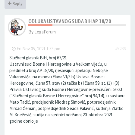
Reply
ODLUKA USTAVNOG SUDA BIH AP 18/20
By
LegaForum
-
Fri Nov 05, 2021 1:53 pm
#5286
Službeni glasnik BiH, broj 67/21
Ustavni sud Bosne i Hercegovine u Velikom vijeću, u
predmetu broj AP 18/20, rješavajući apelaciju Nebojše
Vukanovića, na osnovu člana VI/3.b) Ustava Bosne i
Hercegovine, člana 57. stav (2) tačka b) i člana 59. st. (1) i (3)
Pravila Ustavnog suda Bosne i Hercegovine-prečišćeni tekst
("Službeni glasnik Bosne i Hercegovine" broj 94/14), u sastavu:
Mato Tadić, predsjednik Miodrag Simović, potpredsjednik
Mirsad Ćeman, potpredsjednik Seada Palavrić, sutkinja Zlatko
M. Knežević, sudija na sjednici održanoj 20. oktobra 2021.
godine donio je