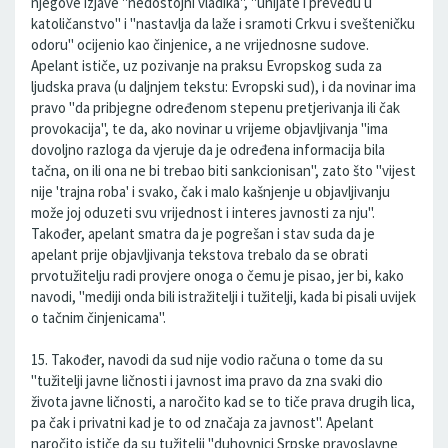
njegove izjave "nedostojni vladika", "unijate i prevedu u
katoličanstvo" i "nastavlja da laže i sramoti Crkvu i svešteničku
odoru" ocijenio kao činjenice, a ne vrijednosne sudove.
Apelant ističe, uz pozivanje na praksu Evropskog suda za
ljudska prava (u daljnjem tekstu: Evropski sud), i da novinar ima
pravo "da pribjegne određenom stepenu pretjerivanja ili čak
provokacija", te da, ako novinar u vrijeme objavljivanja "ima
dovoljno razloga da vjeruje da je određena informacija bila
tačna, on ili ona ne bi trebao biti sankcionisan", zato što "vijest
nije 'trajna roba' i svako, čak i malo kašnjenje u objavljivanju
može joj oduzeti svu vrijednost i interes javnosti za nju".
Također, apelant smatra da je pogrešan i stav suda da je
apelant prije objavljivanja tekstova trebalo da se obrati
prvotužitelju radi provjere onoga o čemu je pisao, jer bi, kako
navodi, "mediji onda bili istražitelji i tužitelji, kada bi pisali uvijek
o tačnim činjenicama".
15. Također, navodi da sud nije vodio računa o tome da su
"tužitelji javne ličnosti i javnost ima pravo da zna svaki dio
života javne ličnosti, a naročito kad se to tiče prava drugih lica,
pa čak i privatni kad je to od značaja za javnost". Apelant
naročito ističe da su tužitelji "duhovnici Srpske pravoslavne