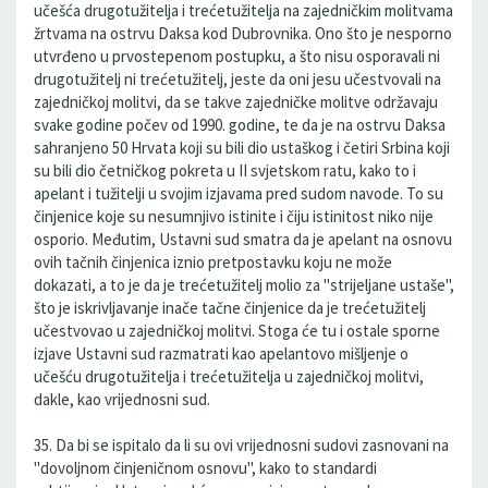
učešća drugotužitelja i trećetužitelja na zajedničkim molitvama
žrtvama na ostrvu Daksa kod Dubrovnika. Ono što je nesporno
utvrđeno u prvostepenom postupku, a što nisu osporavali ni
drugotužitelj ni trećetužitelj, jeste da oni jesu učestvovali na
zajedničkoj molitvi, da se takve zajedničke molitve održavaju
svake godine počev od 1990. godine, te da je na ostrvu Daksa
sahranjeno 50 Hrvata koji su bili dio ustaškog i četiri Srbina koji
su bili dio četničkog pokreta u II svjetskom ratu, kako to i
apelant i tužitelji u svojim izjavama pred sudom navode. To su
činjenice koje su nesumnjivo istinite i čiju istinitost niko nije
osporio. Međutim, Ustavni sud smatra da je apelant na osnovu
ovih tačnih činjenica iznio pretpostavku koju ne može
dokazati, a to je da je trećetužitelj molio za "strijeljane ustaše",
što je iskrivljavanje inače tačne činjenice da je trećetužitelj
učestvovao u zajedničkoj molitvi. Stoga će tu i ostale sporne
izjave Ustavni sud razmatrati kao apelantovo mišljenje o
učešću drugotužitelja i trećetužitelja u zajedničkoj molitvi,
dakle, kao vrijednosni sud.
35. Da bi se ispitalo da li su ovi vrijednosni sudovi zasnovani na
"dovoljnom činjeničnom osnovu", kako to standardi