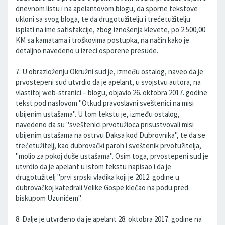
dnevnom listu i na apelantovom blogu, da sporne tekstove
ukloni sa svog bloga, te da drugotužitelju i trećetužitelju
isplati na ime satisfakcije, zbog iznošenja klevete, po 2.500,00
KM sa kamatama i troškovima postupka, na način kako je
detaljno navedeno u izreci osporene presude.
7. U obrazloženju Okružni sud je, između ostalog, naveo da je
prvostepeni sud utvrdio da je apelant, u svojstvu autora, na
vlastitoj web-stranici – blogu, objavio 26. oktobra 2017. godine
tekst pod naslovom "Otkud pravoslavni sveštenici na misi
ubijenim ustašama". U tom tekstu je, između ostalog,
navedeno da su "sveštenici prvotužioca prisustvovali misi
ubijenim ustašama na ostrvu Daksa kod Dubrovnika", te da se
trećetužitelj, kao dubrovački paroh i sveštenik prvotužitelja,
"molio za pokoj duše ustašama". Osim toga, prvostepeni sud je
utvrdio da je apelant u istom tekstu napisao i da je
drugotužitelj "prvi srpski vladika koji je 2012. godine u
dubrovačkoj katedrali Velike Gospe klečao na podu pred
biskupom Uzunićem".
8. Dalje je utvrđeno da je apelant 28. oktobra 2017. godine na