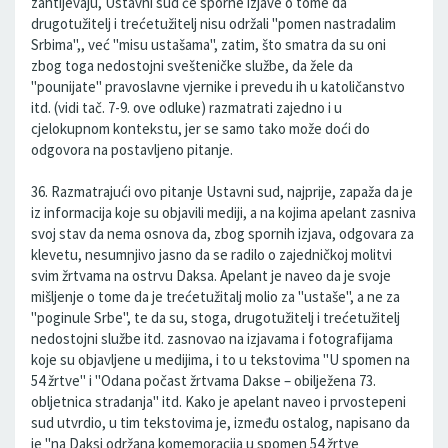
zahtijevaju, Ustavni sud će sporne izjave o tome da
drugotužitelj i trećetužitelj nisu održali "pomen nastradalim
Srbima",, već "misu ustašama", zatim, što smatra da su oni
zbog toga nedostojni svešteničke službe, da žele da
"pounijate" pravoslavne vjernike i prevedu ih u katoličanstvo
itd. (vidi tač. 7-9. ove odluke) razmatrati zajedno i u
cjelokupnom kontekstu, jer se samo tako može doći do
odgovora na postavljeno pitanje.
36. Razmatrajući ovo pitanje Ustavni sud, najprije, zapaža da je
iz informacija koje su objavili mediji, a na kojima apelant zasniva
svoj stav da nema osnova da, zbog spornih izjava, odgovara za
klevetu, nesumnjivo jasno da se radilo o zajedničkoj molitvi
svim žrtvama na ostrvu Daksa. Apelant je naveo da je svoje
mišljenje o tome da je trećetužitalj molio za "ustaše", a ne za
"poginule Srbe", te da su, stoga, drugotužitelj i trećetužitelj
nedostojni službe itd. zasnovao na izjavama i fotografijama
koje su objavljene u medijima, i to u tekstovima "U spomen na
54 žrtve" i "Odana počast žrtvama Dakse – obilježena 73.
obljetnica stradanja" itd. Kako je apelant naveo i prvostepeni
sud utvrdio, u tim tekstovima je, između ostalog, napisano da
je "na Daksi održana komemoracija u spomen 54 žrtve