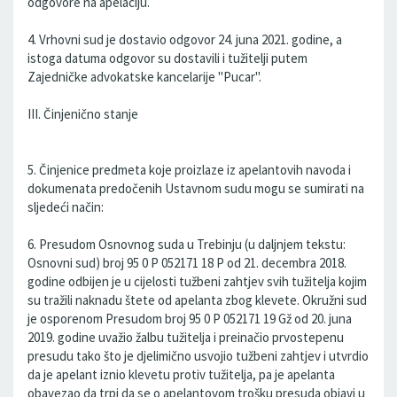
odgovore na apelaciju.
4. Vrhovni sud je dostavio odgovor 24. juna 2021. godine, a
istoga datuma odgovor su dostavili i tužitelji putem
Zajedničke advokatske kancelarije "Pucar".
III. Činjenično stanje
5. Činjenice predmeta koje proizlaze iz apelantovih navoda i
dokumenata predočenih Ustavnom sudu mogu se sumirati na
sljedeći način:
6. Presudom Osnovnog suda u Trebinju (u daljnjem tekstu:
Osnovni sud) broj 95 0 P 052171 18 P od 21. decembra 2018.
godine odbijen je u cijelosti tužbeni zahtjev svih tužitelja kojim
su tražili naknadu štete od apelanta zbog klevete. Okružni sud
je osporenom Presudom broj 95 0 P 052171 19 Gž od 20. juna
2019. godine uvažio žalbu tužitelja i preinačio prvostepenu
presudu tako što je djelimično usvojio tužbeni zahtjev i utvrdio
da je apelant iznio klevetu protiv tužitelja, pa je apelanta
obavezao da trpi da se o apelantovom trošku presuda objavi u