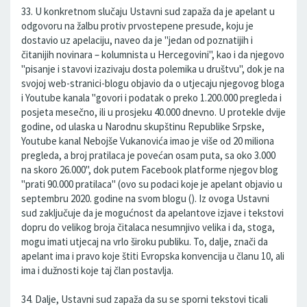
33. U konkretnom slučaju Ustavni sud zapaža da je apelant u
odgovoru na žalbu protiv prvostepene presude, koju je
dostavio uz apelaciju, naveo da je "jedan od poznatijih i
čitanijih novinara – kolumnista u Hercegovini", kao i da njegovo
"pisanje i stavovi izazivaju dosta polemika u društvu", dok je na
svojoj web-stranici-blogu objavio da o utjecaju njegovog bloga
i Youtube kanala "govori i podatak o preko 1.200.000 pregleda i
posjeta mesečno, ili u prosjeku 40.000 dnevno. U protekle dvije
godine, od ulaska u Narodnu skupštinu Republike Srpske,
Youtube kanal Nebojše Vukanovića imao je više od 20 miliona
pregleda, a broj pratilaca je povećan osam puta, sa oko 3.000
na skoro 26.000", dok putem Facebook platforme njegov blog
"prati 90.000 pratilaca" (ovo su podaci koje je apelant objavio u
septembru 2020. godine na svom blogu (). Iz ovoga Ustavni
sud zaključuje da je mogućnost da apelantove izjave i tekstovi
dopru do velikog broja čitalaca nesumnjivo velika i da, stoga,
mogu imati utjecaj na vrlo široku publiku. To, dalje, znači da
apelant ima i pravo koje štiti Evropska konvencija u članu 10, ali
ima i dužnosti koje taj član postavlja.
34. Dalje, Ustavni sud zapaža da su se sporni tekstovi ticali