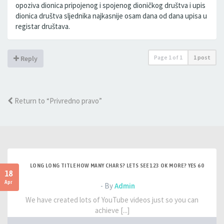
opoziva dionica pripojenog i spojenog dioničkog društva i upis
dionica društva sljednika najkasnije osam dana od dana upisa u
registar društava.
Page
1
of
1
1 post
Reply
Return to “Privredno pravo”
LONG LONG TITLE HOW MANY CHARS? LETS SEE 123 OK MORE? YES 60
18
Apr
- By
Admin
We have created lots of YouTube videos just so you can
achieve [...]