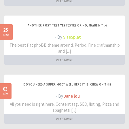
READ MORE
ANOTHER POST TEST YES YES YES OR NO, MAYBE NI? :-/
25
June
- By
SiteSplat
The best flat phpBB theme around. Period. Fine craftmanship
and [...]
READ MORE
DO YOU NEED A SUPER MOD? WELL HERE IT IS. CHEW ON THIS
03
July
- By
Jane lou
All you need is right here. Content tag, SEO, listing, Pizza and
spaghetti [...]
READ MORE