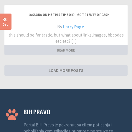
LASAGNA ON ME THIS TIME OK? I GOT PLENTY OF CASH
30
Dec
- By
Larry Page
this should be fantastic. but what about links,images, bbcodes
etc etc? [...]
READ MORE
LOAD MORE POSTS
BIH PRAVO
Portal BiH Pravo je pokrenut sa ciljem poticanja i
poboljšanja komunikacije unutar pravne struke te