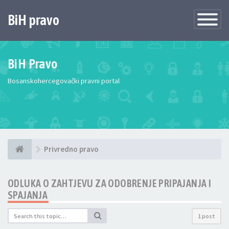
BiH pravo
Toggle
Navigatio
BiH Pravo
Bosanskohercegovački pravni portal
Privredno pravo
ODLUKA O ZAHTJEVU ZA ODOBRENJE PRIPAJANJA I
SPAJANJA
1 post