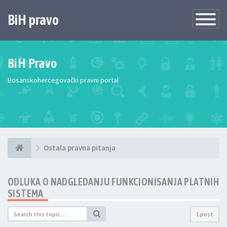
BiH pravo
Toggle
Navigatio
BiH Pravo
Bosanskohercegovački pravni portal
Ostala pravna pitanja
ODLUKA O NADGLEDANJU FUNKCIONISANJA PLATNIH
SISTEMA
1 post