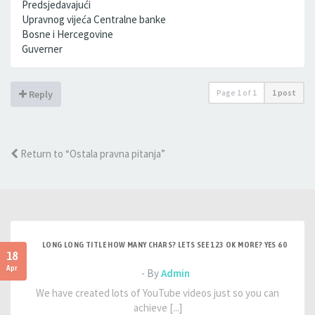
Predsjedavajući
Upravnog vijeća Centralne banke
Bosne i Hercegovine
Guverner
Page
1
of
1
1 post
Reply
Return to “Ostala pravna pitanja”
LONG LONG TITLE HOW MANY CHARS? LETS SEE 123 OK MORE? YES 60
18
Apr
- By
Admin
We have created lots of YouTube videos just so you can
achieve [...]