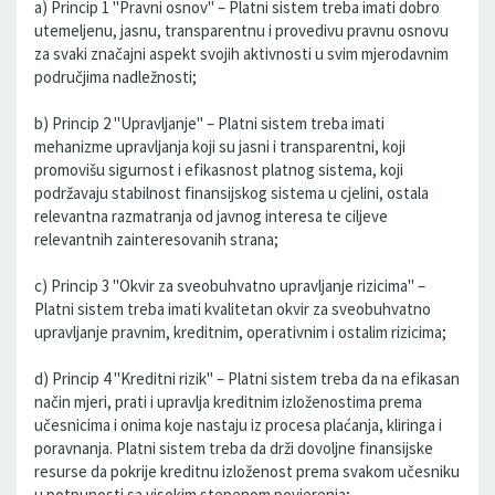
a) Princip 1 "Pravni osnov" – Platni sistem treba imati dobro
utemeljenu, jasnu, transparentnu i provedivu pravnu osnovu
za svaki značajni aspekt svojih aktivnosti u svim mjerodavnim
područjima nadležnosti;
b) Princip 2 "Upravljanje" – Platni sistem treba imati
mehanizme upravljanja koji su jasni i transparentni, koji
promovišu sigurnost i efikasnost platnog sistema, koji
podržavaju stabilnost finansijskog sistema u cjelini, ostala
relevantna razmatranja od javnog interesa te ciljeve
relevantnih zainteresovanih strana;
c) Princip 3 "Okvir za sveobuhvatno upravljanje rizicima" –
Platni sistem treba imati kvalitetan okvir za sveobuhvatno
upravljanje pravnim, kreditnim, operativnim i ostalim rizicima;
d) Princip 4 "Kreditni rizik" – Platni sistem treba da na efikasan
način mjeri, prati i upravlja kreditnim izloženostima prema
učesnicima i onima koje nastaju iz procesa plaćanja, kliringa i
poravnanja. Platni sistem treba da drži dovoljne finansijske
resurse da pokrije kreditnu izloženost prema svakom učesniku
u potpunosti sa visokim stepenom povjerenja;