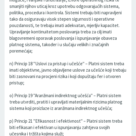
smanjiti njihov uticaj kroz upotrebu odgovarajućih sistema,
politika, procedura i kontrola. Sistemi trebaju biti napravljeni
tako da osiguravaju visok stepen sigurnosti i operativne
pouzdanosti, te trebaju imati adekvatan, mjerljiv kapacitet.
Upravljanje kontinuitetom poslovanja treba za cilj imati
blagovremeni oporavak poslovanja i ispunjavanje obaveza
platnog sistema, također i u slučaju velikih i značajnih
poremećaja;
n) Princip 18 "Uslovi za pristup i učešće" – Platni sistem treba
imati objektivne, javno objavljene uslove za učešće koji trebaju
biti zasnovani na procjeni rizika i koji dopuštaju fer i otvoren
pristup;
o) Princip 19 "Aranžmani indirektnog učešća" – Platni sistem
treba utvrditi, pratiti i upravljati materijalnim rizicima platnog
sistema koji proizlaze iz aranžmana indirektnog učešća;
p) Princip 21 "Efikasnost i efektivnost" – Platni sistem treba
biti efikasan i efektivan u ispunjavanju zahtjeva svojih
učesnika i tržišta kojima služi;