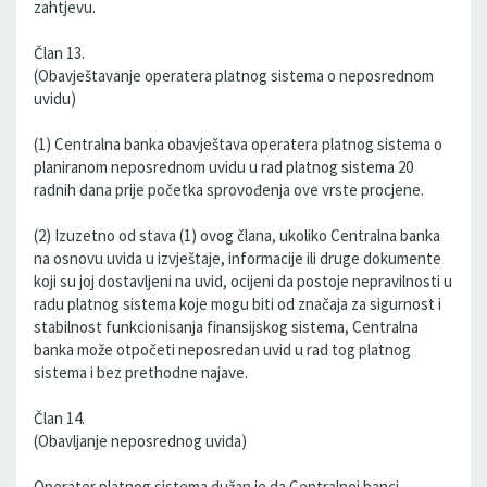
zahtjevu.
Član 13.
(Obavještavanje operatera platnog sistema o neposrednom
uvidu)
(1) Centralna banka obavještava operatera platnog sistema o
planiranom neposrednom uvidu u rad platnog sistema 20
radnih dana prije početka sprovođenja ove vrste procjene.
(2) Izuzetno od stava (1) ovog člana, ukoliko Centralna banka
na osnovu uvida u izvještaje, informacije ili druge dokumente
koji su joj dostavljeni na uvid, ocijeni da postoje nepravilnosti u
radu platnog sistema koje mogu biti od značaja za sigurnost i
stabilnost funkcionisanja finansijskog sistema, Centralna
banka može otpočeti neposredan uvid u rad tog platnog
sistema i bez prethodne najave.
Član 14.
(Obavljanje neposrednog uvida)
Operater platnog sistema dužan je da Centralnoj banci