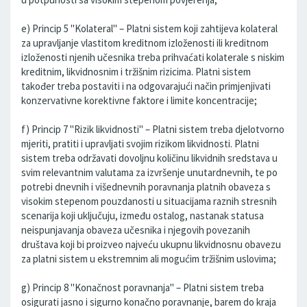
e) Princip 5 "Kolateral" – Platni sistem koji zahtijeva kolateral
za upravljanje vlastitom kreditnom izloženosti ili kreditnom
izloženosti njenih učesnika treba prihvaćati kolaterale s niskim
kreditnim, likvidnosnim i tržišnim rizicima. Platni sistem
također treba postaviti i na odgovarajući način primjenjivati
konzervativne korektivne faktore i limite koncentracije;
f) Princip 7 "Rizik likvidnosti" – Platni sistem treba djelotvorno
mjeriti, pratiti i upravljati svojim rizikom likvidnosti. Platni
sistem treba održavati dovoljnu količinu likvidnih sredstava u
svim relevantnim valutama za izvršenje unutardnevnih, te po
potrebi dnevnih i višednevnih poravnanja platnih obaveza s
visokim stepenom pouzdanosti u situacijama raznih stresnih
scenarija koji uključuju, između ostalog, nastanak statusa
neispunjavanja obaveza učesnika i njegovih povezanih
društava koji bi proizveo najveću ukupnu likvidnosnu obavezu
za platni sistem u ekstremnim ali mogućim tržišnim uslovima;
g) Princip 8 "Konačnost poravnanja" – Platni sistem treba
osigurati jasno i sigurno konačno poravnanje, barem do kraja