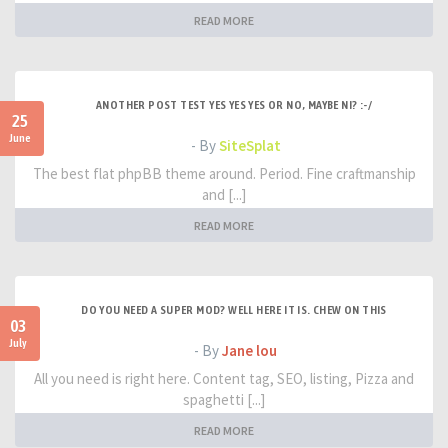
READ MORE
ANOTHER POST TEST YES YES YES OR NO, MAYBE NI? :-/
25
June
- By
SiteSplat
The best flat phpBB theme around. Period. Fine craftmanship
and [...]
READ MORE
DO YOU NEED A SUPER MOD? WELL HERE IT IS. CHEW ON THIS
03
July
- By
Jane lou
All you need is right here. Content tag, SEO, listing, Pizza and
spaghetti [...]
READ MORE