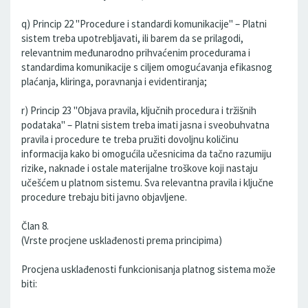
q) Princip 22 "Procedure i standardi komunikacije" – Platni
sistem treba upotrebljavati, ili barem da se prilagodi,
relevantnim međunarodno prihvaćenim procedurama i
standardima komunikacije s ciljem omogućavanja efikasnog
plaćanja, kliringa, poravnanja i evidentiranja;
r) Princip 23 "Objava pravila, ključnih procedura i tržišnih
podataka" – Platni sistem treba imati jasna i sveobuhvatna
pravila i procedure te treba pružiti dovoljnu količinu
informacija kako bi omogućila učesnicima da tačno razumiju
rizike, naknade i ostale materijalne troškove koji nastaju
učešćem u platnom sistemu. Sva relevantna pravila i ključne
procedure trebaju biti javno objavljene.
Član 8.
(Vrste procjene usklađenosti prema principima)
Procjena usklađenosti funkcionisanja platnog sistema može
biti: