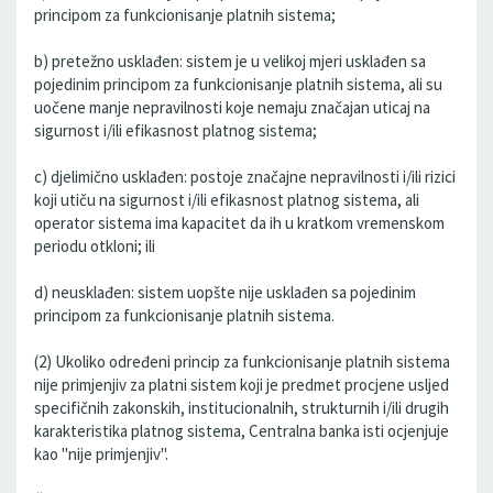
principom za funkcionisanje platnih sistema;
b) pretežno usklađen: sistem je u velikoj mjeri usklađen sa
pojedinim principom za funkcionisanje platnih sistema, ali su
uočene manje nepravilnosti koje nemaju značajan uticaj na
sigurnost i/ili efikasnost platnog sistema;
c) djelimično usklađen: postoje značajne nepravilnosti i/ili rizici
koji utiču na sigurnost i/ili efikasnost platnog sistema, ali
operator sistema ima kapacitet da ih u kratkom vremenskom
periodu otkloni; ili
d) neusklađen: sistem uopšte nije usklađen sa pojedinim
principom za funkcionisanje platnih sistema.
(2) Ukoliko određeni princip za funkcionisanje platnih sistema
nije primjenjiv za platni sistem koji je predmet procjene usljed
specifičnih zakonskih, institucionalnih, strukturnih i/ili drugih
karakteristika platnog sistema, Centralna banka isti ocjenjuje
kao "nije primjenjiv".