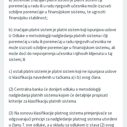
poremećaj u radu ili u radu njegovih učesnika može izazvati
ozbiljne poremećaje u finansijskom sistemu, te ugroziti
finansijsku stabilnost;
b) značajan platni sistem je platni sistem koji ispunjava uslove
iz Odluke o metodologiji nadgledanja platnih sistema i čiji
poremećaj u radu ili poremećaj u radu njegovih učesnika ne
može izazvati ozbiljne poremećaje u finansijskom sistemu, ali
može doći do nepovjerenja učesnika i njihovih klijenata u taj
sistem; ili
c) ostali platni sistemi je platni sistem koji ne ispunjava uslove
iz klasifikacija navedenih u tačkama a) i b) ovog člana.
(2) Centralna banka će donijeti odluku o metodologiji
nadgledanja platnih sistema kojom će detaljnije propisati
kriterije za klasifikaciju platnih sistema.
(3) Na osnovu klasifikacije platnog sistema primjenjivaće se
odgovarajući principi za nadgledanje platnog sistema utvrđeni
u članu 7. ove odluke, a u skladu sa odlukom iz stava (2) ovog