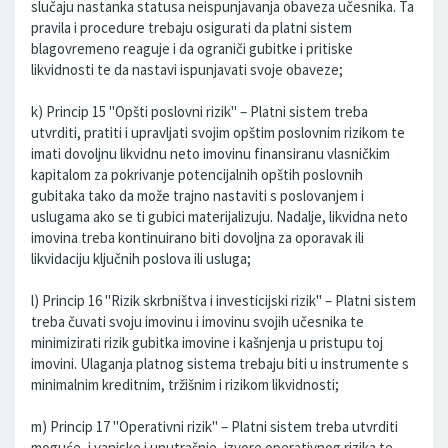
slučaju nastanka statusa neispunjavanja obaveza učesnika. Ta
pravila i procedure trebaju osigurati da platni sistem
blagovremeno reaguje i da ograniči gubitke i pritiske
likvidnosti te da nastavi ispunjavati svoje obaveze;
k) Princip 15 "Opšti poslovni rizik" – Platni sistem treba
utvrditi, pratiti i upravljati svojim opštim poslovnim rizikom te
imati dovoljnu likvidnu neto imovinu finansiranu vlasničkim
kapitalom za pokrivanje potencijalnih opštih poslovnih
gubitaka tako da može trajno nastaviti s poslovanjem i
uslugama ako se ti gubici materijalizuju. Nadalje, likvidna neto
imovina treba kontinuirano biti dovoljna za oporavak ili
likvidaciju ključnih poslova ili usluga;
l) Princip 16 "Rizik skrbništva i investicijski rizik" – Platni sistem
treba čuvati svoju imovinu i imovinu svojih učesnika te
minimizirati rizik gubitka imovine i kašnjenja u pristupu toj
imovini. Ulaganja platnog sistema trebaju biti u instrumente s
minimalnim kreditnim, tržišnim i rizikom likvidnosti;
m) Princip 17 "Operativni rizik" – Platni sistem treba utvrditi
moguće, i vanjske i unutrašnje, izvore operativnog rizika te