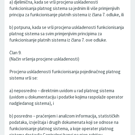
a) djelimična, kada se vrši procjena usklađenosti
funkcionisanja platnog sistema sa jednim ili više primjenjivih
principa za funkcionisanje platnih sistema iz člana 7. odluke, ili
b) potpuna, kada se vrši procjena usklađenosti funkcionisanja
platnog sistema sa svim primjenjivim principima za
funkcionisanje platnih sistema iz člana 7. ove odluke.
Član 9.
(Način vršenja procjene usklađenosti)
Procjena usklađenosti funkcionisanja pojedinačnog platnog
sistema vrši se:
a) neposredno – direktnim uvidom u rad platnog sistema
(uvidom u dokumentaciju i podatke kojima raspolaže operator
nadgledanog sistema), i
b) posredno – praćenjem i analizom informacija, statističkih
podataka, izvještaja i drugih dokumenata koji se odnose na
funkcionisanje platnog sistema, a koje operater platnog
sistema dostavlja Centralnoj banci na njen zahtjev.