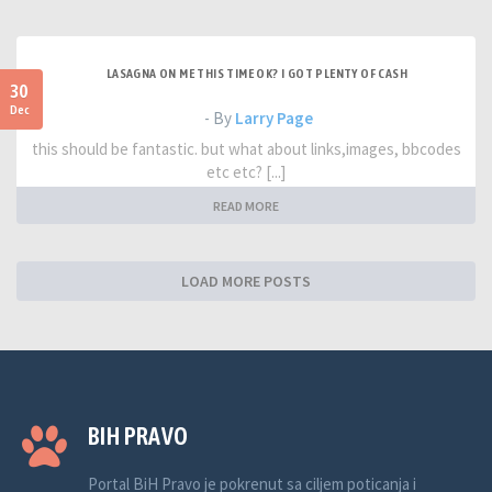
LASAGNA ON ME THIS TIME OK? I GOT PLENTY OF CASH
30
Dec
- By
Larry Page
this should be fantastic. but what about links,images, bbcodes
etc etc? [...]
READ MORE
LOAD MORE POSTS
BIH PRAVO
Portal BiH Pravo je pokrenut sa ciljem poticanja i