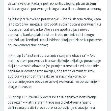
datuma valute. Kada je potrebno ili poželjno, platni sistem
treba osigurati poravnanje istoga dana ili u realnom vremenu;
h) Princip 9 "Novčana poravnanja" – Platni sistem treba, kada
je to izvodivo i moguće, provoditi svoja novčana poravnanja u
novcu centralne banke. Ako se ne upotrebljava novac
centralne banke, platni sistem treba minimizirati i strogo
kontrolisati kreditni i rizik likvidnosti koji proizlaze iz upotrebe
novca komercijalne banke;
i) Princip 12 "Sistemi poravnanja razmjene obaveza" – Ako
platni sistem poravnava transakcije koje uključuju poravnanje
dviju povezanih obaveza (na primjer transakcija vrijednosnim
papirima ili devizna transakcija), ona treba eliminisati rizik
gubitka vrijednosti transakcije na način da konačno
poravnanje jedne obaveze uslovljava konačnim poravnanjem
druge obaveze;
j) Princip 13 "Pravila i procedure za učesnikovo neizvršenje
obaveza" – Platni sistem treba imati djelotvorna i jasno
definisana pravila i procedure za upravljanje situacijama u