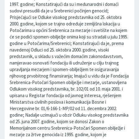
1997. godine; Konstatirajući da su i međunarodni i domaći
sudovi presudili da je u Srebrenici počinjen genocid;
Prisjećajući se Odluke visokog predstavnika od 25. oktobra
2000. godine, kojom se trajno određuje zemljišna lokacija u
Potočarima u općini Srebrenica za mezarje i svetište na kojem
će se podići spomen-obilježje onima koji su stradali u julu 1995.
godine u Potočarima/Srebrenici; Konstatirajući da je, prema
navedenoj Odluci od 25. oktobra 2000. godine, visoki
predstavnik, u skladu s važećim domaćim zakonodavstvom,
namjeravao osnovati fondaciju ili udruženje u cilju trajnog
upravljanja mezarjem i spomen-obilježjem te osiguravanja
njihovog prvobitnog finansiranja; Imajući u vidu da je Fondacija
Srebrenica-Potočari Spomen obilježje i mezarje, ustanovljena
Odlukom visokog predstavnika, br. 102/01 od 10. maja 2001. i
upisana u Registar fondacija od javnog interesa, rješenjem
Ministarstva civilnih poslova i komunikacija Bosne i
Hercegovine br. 01/6-166-1-MP/02 od 11. decembra 2002.
godine; Nadalje uzimajući u obzir Odluku visokog predstavnika
od 25. juna 2007. godine, kojom se donosi Zakon o
Memorijalnom centru Srebrenica-Potočari Spomen obilježje i
mezarje za žrtve genocida iz 1995. godine, kojom je