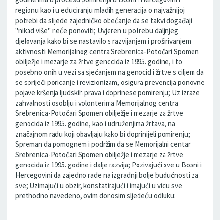
regionu kao i u educiranju mladih generacija o najvažnijoj
potrebi da slijede zajedničko obećanje da se takvi događaji
"nikad više" neće ponoviti; Uvjeren u potrebu daljnjeg
djelovanja kako bi se nastavilo s razvijanjem i proširivanjem
aktivnosti Memorijalnog centra Srebrenica-Potočari Spomen
obilježje i mezarje za žrtve genocida iz 1995. godine, i to
posebno onih u vezi sa sjećanjem na genocid i žrtve s ciljem da
se spriječi poricanje i revizionizam, osigura prevencija ponovne
pojave kršenja ljudskih prava i doprinese pomirenju; Uz izraze
zahvalnosti osoblju i volonterima Memorijalnog centra
Srebrenica-Potočari Spomen obilježje i mezarje za žrtve
genocida iz 1995. godine, kao i udruženjima žrtava, na
značajnom radu koji obavljaju kako bi doprinijeli pomirenju;
Spreman da pomognem i podržim da se Memorijalni centar
Srebrenica-Potočari Spomen obilježje i mezarje za žrtve
genocida iz 1995. godine i dalje razvija; Pozivajući sve u Bosni i
Hercegovini da zajedno rade na izgradnji bolje budućnosti za
sve; Uzimajući u obzir, konstatirajući i imajući u vidu sve
prethodno navedeno, ovim donosim sljedeću odluku: