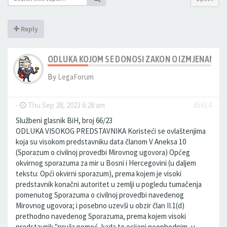
Reply
ODLUKA KOJOM SE DONOSI ZAKON O IZMJENAMA 
By
LegaForum
-
Thu Sep 28, 2023 6:28 am
#5614
Službeni glasnik BiH, broj 66/23
ODLUKA VISOKOG PREDSTAVNIKA Koristeći se ovlaštenjima
koja su visokom predstavniku data članom V Aneksa 10
(Sporazum o civilnoj provedbi Mirovnog ugovora) Općeg
okvirnog sporazuma za mir u Bosni i Hercegovini (u daljem
tekstu: Opći okvirni sporazum), prema kojem je visoki
predstavnik konačni autoritet u zemlji u pogledu tumačenja
pomenutog Sporazuma o civilnoj provedbi navedenog
Mirovnog ugovora; i posebno uzevši u obzir član II.1(d)
prethodno navedenog Sporazuma, prema kojem visoki
predstavnik "pruža pomoć, kada to ocijeni neophodnim, u