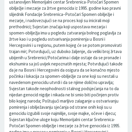
ustanovljen Memorijalni centar Srebrenica-Potočari Spomen
obilježje i mezarje za žrtve genocida iz 1995. godine kao pravni
slijednik Fondacije Srebrenica–Potočari Spomen obilježje i
mezarje, i nadovezujući se na proces koji su inicirali moji
prethodnici; Svjestan značaja koji uspostava mezarja i
spomen-obilježja ima u pogledu zatvaranja bolnog poglavlja za
žrtve kao i u pogledu ostvarivanja pomirenja u Bosni i
Hercegovini i u regionu, putem kojeg će se potom promovirati
trajan mir; Potvrđujući, uz duboko žaljenje, da veliki broj žrtava
ubijenih u Srebrenici/Potočarima i dalje ostaje da se pronađe i
ekshumira sa još uvijek nepoznatih mjesta; Potvrđujući takođe
da je na Bosni i Hercegovini da osigura da se konačno mjesto
počinka i lokacija za spomen-obilježje za one koji su nestali u
navedenom genocidu utvrdi i da se njime dolično upravlja;
Svjestan takođe neophodnosti stalnog podsjećanja na to da
nijedan genocid nigdje i nikada ne bi smio biti počinjen protiv
bilo kojeg naroda; Poštujući marljivo zalaganje u ostvarivanju
pomirenja i obilježavanju sjećanja od strane onih koji su u
genocidu izgubili svoje najmilije, svoje majke, očeve i djecu;
Svjestan ključne uloge koju Memorijalni centar Srebrenica-
Potočari Spomen obilježje i mezarje za žrtve genocida iz 1995.
godine ima u procesu pomirenja u Bosni i Hercegovini i