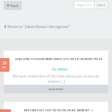
Page
1
of
1
1 post
Reply
Return to “Zakoni Bosne i Hercegovine”
LONG LONG TITLE HOW MANY CHARS? LETS SEE 123 OK MORE? YES 60
18
Apr
- By
Admin
We have created lots of YouTube videos just so you can
achieve [...]
READ MORE
ANOTHER POST TEST YES YES YES OR NO, MAYBE NI? :-/