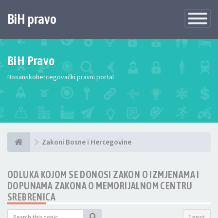
BiH pravo
Toggle
Navigatio
BiH Pravo
Bosanskohercegovački pravni portal
Zakoni Bosne i Hercegovine
ODLUKA KOJOM SE DONOSI ZAKON O IZMJENAMA I
DOPUNAMA ZAKONA O MEMORIJALNOM CENTRU
SREBRENICA
1 post