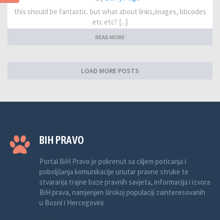
this should be fantastic. but what about links,images, bbcodes
etc etc? [...]
READ MORE
LOAD MORE POSTS
BIH PRAVO
Portal BiH Pravo je pokrenut sa ciljem poticanja i
poboljšanja komunikacije unutar pravne struke te
stvaranja trajne baze pravnih savjeta, informacija i izvora
BiH prava, namjenjen širokoj populaciji zainteresovanih
u Bosni i Hercegovini.