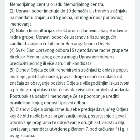
Memorijalnog centra o radu Memorijalnog centra.
(2) Upravni odbor imenuje do 10 domaćih ili stranih stručnjaka
na mandat u trajanju od 5 godina, uz mogućnost ponovnog
imenovanja.
(3) Nakon konsultacija s direktorom i članovima Savjetodavne
radne grupe, Upravni odbor će ustanoviti listu mogućih
kandidata kojima će biti ponuđen angažman u Odjelu.
(4) Svaki član Upravnog odbora i Savjetodavne radne grupe te
direktor Memorijalnog centra mogu Upravnom odboru
predložiti jednog ili više stručnih kandidata.
(5) Članovi Odjela će biti renomirani stručnjaci iz oblasti poput
historije, političkih nauka, prava i drugih naučnih oblasti od
značaja za obavljanje poslova Odjela s višegodišnjim iskustvom
u predmetnoj oblasti i bit će osobe visokih moralnih standarda.
Postupak za odabir i imenovanje će se podrobnije urediti
pravilnikom kojeg donosi Upravni odbor.
(6) Članovi Odjela biraju između sebe predsjedavajućeg Odjela
koji će biti nadležan za organizaciju rada, postavljanje ciljeva i
utvrđivanje programa te određivanje drugih aktivnosti u cilju
izvršavanja mandata utvrđenog članom 7. pod tačkama f) i g. )
ovog zakona.