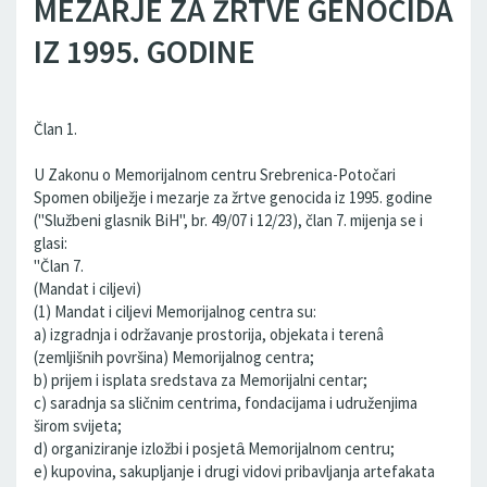
MEZARJE ZA ŽRTVE GENOCIDA
IZ 1995. GODINE
Član 1.
U Zakonu o Memorijalnom centru Srebrenica-Potočari
Spomen obilježje i mezarje za žrtve genocida iz 1995. godine
("Službeni glasnik BiH", br. 49/07 i 12/23), član 7. mijenja se i
glasi:
"Član 7.
(Mandat i ciljevi)
(1) Mandat i ciljevi Memorijalnog centra su:
a) izgradnja i održavanje prostorija, objekata i terenâ
(zemljišnih površina) Memorijalnog centra;
b) prijem i isplata sredstava za Memorijalni centar;
c) saradnja sa sličnim centrima, fondacijama i udruženjima
širom svijeta;
d) organiziranje izložbi i posjetȃ Memorijalnom centru;
e) kupovina, sakupljanje i drugi vidovi pribavljanja artefakata