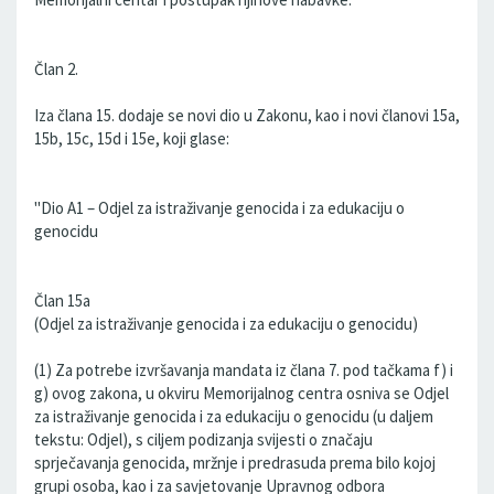
Član 2.
Iza člana 15. dodaje se novi dio u Zakonu, kao i novi članovi 15a,
15b, 15c, 15d i 15e, koji glase:
"Dio A1 – Odjel za istraživanje genocida i za edukaciju o
genocidu
Član 15a
(Odjel za istraživanje genocida i za edukaciju o genocidu)
(1) Za potrebe izvršavanja mandata iz člana 7. pod tačkama f) i
g) ovog zakona, u okviru Memorijalnog centra osniva se Odjel
za istraživanje genocida i za edukaciju o genocidu (u daljem
tekstu: Odjel), s ciljem podizanja svijesti o značaju
sprječavanja genocida, mržnje i predrasuda prema bilo kojoj
grupi osoba, kao i za savjetovanje Upravnog odbora