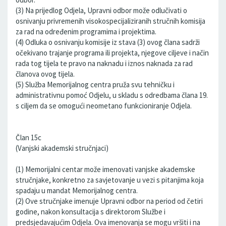
(3) Na prijedlog Odjela, Upravni odbor može odlučivati o
osnivanju privremenih visokospecijaliziranih stručnih komisija
za rad na određenim programima i projektima.
(4) Odluka o osnivanju komisije iz stava (3) ovog člana sadrži
očekivano trajanje programa ili projekta, njegove ciljeve i način
rada tog tijela te pravo na naknadu i iznos naknada za rad
članova ovog tijela.
(5) Služba Memorijalnog centra pruža svu tehničku i
administrativnu pomoć Odjelu, u skladu s odredbama člana 19.
s ciljem da se omogući neometano funkcioniranje Odjela.
Član 15c
(Vanjski akademski stručnjaci)
(1) Memorijalni centar može imenovati vanjske akademske
stručnjake, konkretno za savjetovanje u vezi s pitanjima koja
spadaju u mandat Memorijalnog centra.
(2) Ove stručnjake imenuje Upravni odbor na period od četiri
godine, nakon konsultacija s direktorom Službe i
predsjedavajućim Odjela. Ova imenovanja se mogu vršiti i na