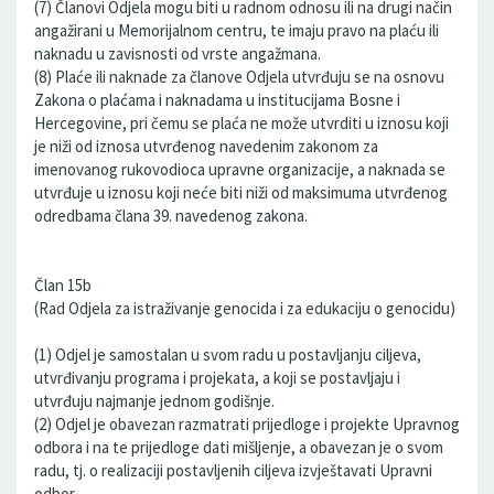
(7) Članovi Odjela mogu biti u radnom odnosu ili na drugi način
angažirani u Memorijalnom centru, te imaju pravo na plaću ili
naknadu u zavisnosti od vrste angažmana.
(8) Plaće ili naknade za članove Odjela utvrđuju se na osnovu
Zakona o plaćama i naknadama u institucijama Bosne i
Hercegovine, pri čemu se plaća ne može utvrditi u iznosu koji
je niži od iznosa utvrđenog navedenim zakonom za
imenovanog rukovodioca upravne organizacije, a naknada se
utvrđuje u iznosu koji neće biti niži od maksimuma utvrđenog
odredbama člana 39. navedenog zakona.
Član 15b
(Rad Odjela za istraživanje genocida i za edukaciju o genocidu)
(1) Odjel je samostalan u svom radu u postavljanju ciljeva,
utvrđivanju programa i projekata, a koji se postavljaju i
utvrđuju najmanje jednom godišnje.
(2) Odjel je obavezan razmatrati prijedloge i projekte Upravnog
odbora i na te prijedloge dati mišljenje, a obavezan je o svom
radu, tj. o realizaciji postavljenih ciljeva izvještavati Upravni
odbor.