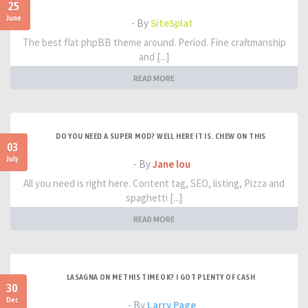
25
June
- By
SiteSplat
The best flat phpBB theme around. Period. Fine craftmanship
and [...]
READ MORE
DO YOU NEED A SUPER MOD? WELL HERE IT IS. CHEW ON THIS
03
July
- By
Jane lou
All you need is right here. Content tag, SEO, listing, Pizza and
spaghetti [...]
READ MORE
LASAGNA ON ME THIS TIME OK? I GOT PLENTY OF CASH
30
Dec
- By
Larry Page