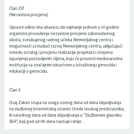
Član 15f
(Nezavisna procjena)
Upravni odbor ima obavezu da najmanje jednom u tri godine
organizira provođenje nezavisne procjene zakonodavnog
okvira, sveukupnog radnog učinka Memorijalnog centra i
mogućnosti za budući razvoj Memorijalnog centra, uključujući
između ostalog i procjenu realizacije projekata i stepena
ispunjenja postavljenih ciljeva, koju će provesti međunarodna
institucija sa značajnim iskustvom u istraživanju genocida i
edukaciji o genocidu.
Član 3.
Ovaj Zakon stupa na snagu osmog dana od dana objavljivanja
na službenoj internetskoj stranici Ureda visokog predstavnika,
ili narednog dana od dana objavljivanja u "Službenom glasniku
BiH", koji god od tih dana nastupi ranije.