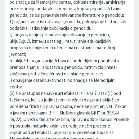
od značaja za Memorijalni centar, dokumentiranje, arhiviranje i
prezentiranje podataka i predmeta koji su pripadali žrtvama
genocida, te osiguravanje relevantne literature o genocidu;
f) organiziranje istraživanja genocida, prikupljanje historijskih
podataka i izdavanje publikacija o genocidu;
g) organiziranje i promoviranje edukacije o genocidu,
uključujući, između ostalog, i realiziranje edukacijskih
programa namijenjenih učenicima i nastavnicima te široj
javnosti;
h) uključiti organizacije žrtava da budu dijelom poduhvata
prenosa znanja i iskustava o genocidu, ratnim zločinima i
zločinima protiv čovječnosti na mlade generacije;
i) obavljanje ostalih aktivnosti od značaja za Memorijalni
centar.
(2) Na postupak nabavke artefakata iz člana 7. stav (1) pod
tačkom e), koji su jedinstveni i može ih osigurati isključivo
određena fizička ili pravna osoba, neće se primjenjivati Zakon
o javnim nabavkama BiH ("Službeni glasnik BiH", br. 39/14 i
59/22). U vezi s tim artefaktima, Upravni odbor donosi Pravilnik
o postupku nabavke kojim se uređuje način procjene
vrijednosti artefakata, ocjena njihove relevantnosti za
Memorijalni centar i postupak njihove nabavke.