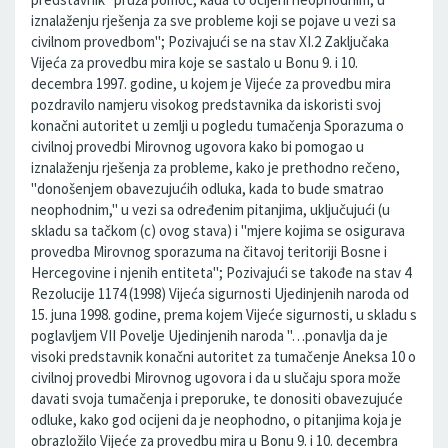
iznalaženju rješenja za sve probleme koji se pojave u vezi sa
civilnom provedbom"; Pozivajući se na stav XI.2 Zaključaka
Vijeća za provedbu mira koje se sastalo u Bonu 9. i 10.
decembra 1997. godine, u kojem je Vijeće za provedbu mira
pozdravilo namjeru visokog predstavnika da iskoristi svoj
konačni autoritet u zemlji u pogledu tumačenja Sporazuma o
civilnoj provedbi Mirovnog ugovora kako bi pomogao u
iznalaženju rješenja za probleme, kako je prethodno rečeno,
"donošenjem obavezujućih odluka, kada to bude smatrao
neophodnim," u vezi sa određenim pitanjima, uključujući (u
skladu sa tačkom (c) ovog stava) i "mjere kojima se osigurava
provedba Mirovnog sporazuma na čitavoj teritoriji Bosne i
Hercegovine i njenih entiteta"; Pozivajući se takođe na stav 4
Rezolucije 1174 (1998) Vijeća sigurnosti Ujedinjenih naroda od
15. juna 1998. godine, prema kojem Vijeće sigurnosti, u skladu s
poglavljem VII Povelje Ujedinjenih naroda "…ponavlja da je
visoki predstavnik konačni autoritet za tumačenje Aneksa 10 o
civilnoj provedbi Mirovnog ugovora i da u slučaju spora može
davati svoja tumačenja i preporuke, te donositi obavezujuće
odluke, kako god ocijeni da je neophodno, o pitanjima koja je
obrazložilo Vijeće za provedbu mira u Bonu 9. i 10. decembra