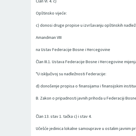
Član VI. 4. c)
Opštinsko vijeće:
c) donosi druge propise u izvršavanju opštinskih nadlež
Amandman VIII
na Ustav Federacije Bosne i Hercegovine
Član III.1. Ustava Federacije Bosne i Hercegovine mijenja 
"U isključivoj su nadležnosti Federacije:
d) donošenje propisa o finansijama i finansijskim institu
B. Zakon o pripadnosti javnih prihoda u Federaciji Bosne
Član 13. stav 1. tačka c) i stav 4.
Učešće jedinica lokalne samouprave u ostalim javnim p