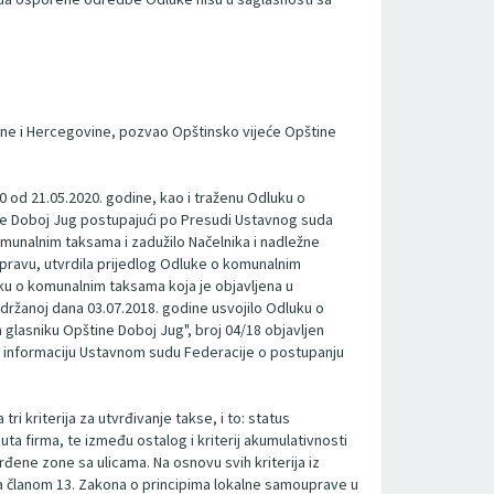
sne i Hercegovine, pozvao Opštinsko vijeće Opštine
 od 21.05.2020. godine, kao i traženu Odluku o
ne Doboj Jug postupajući po Presudi Ustavnog suda
omunalnim taksama i zadužilo Načelnika i nadležne
spravu, utvrdila prijedlog Odluke o komunalnim
ku o komunalnim taksama koja je objavljena u
održanoj dana 03.07.2018. godine usvojilo Odluku o
glasniku Opštine Doboj Jug", broj 04/18 objavljen
o informaciju Ustavnom sudu Federacije o postupanju
ri kriterija za utvrđivanje takse, i to: status
ta firma, te između ostalog i kriterij akumulativnosti
vrđene zone sa ulicama. Na osnovu svih kriterija iz
adu sa članom 13. Zakona o principima lokalne samouprave u