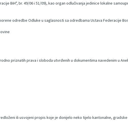
cije BiH", br. 49/06 i 51/09), kao organ odlučivanja jedinice lokalne samoup
osporene odredbe Odluke u saglasnosti sa odredbama Ustava Federacije Bo
govine
narodno priznatih prava i sloboda utvrđenih u dokumentima navedenim u An
predloženi ili usvojeni propis koje je donijelo neko tijelo kantonalne, gradske