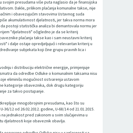
u svojim presudama više puta naglasio da je finansijska
tivom. Dakle, prilikom plaćanja komunalne takse, nije
 konačnim i obavezujućim stavovima Ustavnog suda
opiše akumulativnost djelatnosti, jer takva norma mora
i da postoji statistička analiza bi demantovala normu jer
ijem "djelatnosti" očigledno je da se kriterij
baveznike plaćanja takse kao i sam neustavni kriterij
i" i dalje ostaje opredjeljujući i relevantan kriterij u
ređivanje subjekata koji čine grupu pravnih lica i
nju i distribuciju električne energije, primjenjuje
a, smatra da odredbe Odluke o komunalnim taksama nisu
a koje eliminišu mogućnost ostvarenja ustavom
edne kategorije obaveznika, dok drugu kategoriju
danje za takvo postupanje.
potkrepljuje mnogobrojnim presudama, kao što su
 U-36/12 od 26.02.2012. godine, U-68/14 od 21.01.2015.
ava na jednakost pred zakonom u svim slučajevima u
stu djelatnosti koje obaveznik obavlja.
 da osporene odredbe Odluke nisu u saglasnosti sa