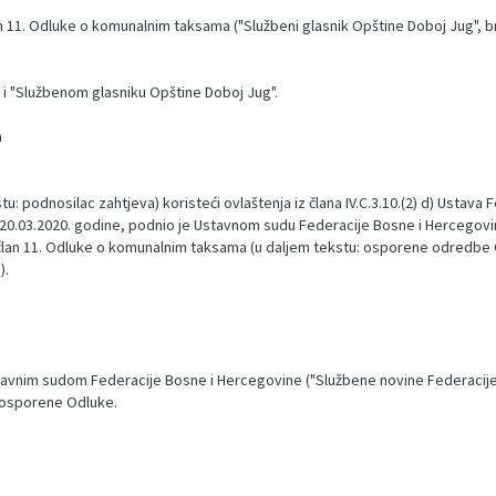
- Član 11. Odluke o komunalnim taksama ("Službeni glasnik Opštine Doboj Jug", b
 i "Službenom glasniku Opštine Doboj Jug".
a
u: podnosilac zahtjeva) koristeći ovlaštenja iz člana IV.C.3.10.(2) d) Usta
a 20.03.2020. godine, podnio je Ustavnom sudu Federacije Bosne i Hercegovin
 - član 11. Odluke o komunalnim taksama (u daljem tekstu: osporene odredbe 
).
avnim sudom Federacije Bosne i Hercegovine ("Službene novine Federacije Bi
 osporene Odluke.