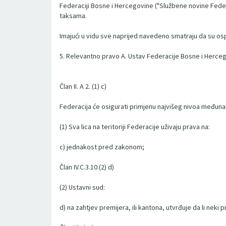
Federaciji Bosne i Hercegovine ("Službene novine Federa
taksama.
Imajući u vidu sve naprijed navedeno smatraju da su 
5. Relevantno pravo A. Ustav Federacije Bosne i Herce
Član II. A 2. (1) c)
Federacija će osigurati primjenu najvišeg nivoa među
(1) Sva lica na teritoriji Federacije uživaju prava na:
c) jednakost pred zakonom;
Član IV.C.3.10.(2) d)
(2) Ustavni sud:
d) na zahtjev premijera, ili kantona, utvrđuje da li neki 