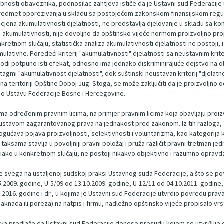
bnosti obaveznika, podnosilac zahtjeva ističe da je Ustavni sud Federacije 
predmet oporezivanja u skladu sa postojećom zakonskom finansijskom regula
 ocjena akumulativnosti djelatnosti, ne predstavlja djelovanje u skladu sa
j akumulativnosti, nije dovoljno da opštinsko vijeće normom proizvoljno pr
kretnom slučaju, statistička analiza akumulativnosti djelatnosti ne postoji, 
ulativne. Poredeći kriterij "akumulativnosti" djelatnosti sa neustavnim kriter
zvodi potpuno isti efekat, odnosno ima jednako diskriminirajuće dejstvo na o
tagmi "akumulativnost djelatnosti", dok suštinski neustavan kriterij "djelatnost
 teritoriji Opštine Doboj Jug. Stoga, se može zaključiti da je proizvoljno od
no Ustavu Federacije Bosne i Hercegovine.
 određenim pravnim licima, na primjer pravnim licima koja obavljaju proizvod
du ustavom zagarantovanog prava na jednakost pred zakonom. Iz tih razlog
ogućava pojava proizvoljnosti, selektivnosti i voluntarizma, kao kategorij
ksama stavlja u povoljniji pravni položaj i pruža različit pravni tretman j
in, iako u konkretnom slučaju, ne postoji nikakvo objektivno i razumno oprav
ije svega na ustaljenoj sudskoj praksi Ustavnog suda Federacije, a što se 
2009. godine, U-5/09 od 13.10.2009. godine, U-12/11 od 04.10.2011. godine,
.2016. godine i dr., u kojima je Ustavni sud Federacije utvrdio povredu pr
naknada ili poreza) na natpis i firmu, nadležno opštinsko vijeće propisalo vr
jeva predlaže da Ustavni sud Federacije donese presudu kojom se utvrđuje