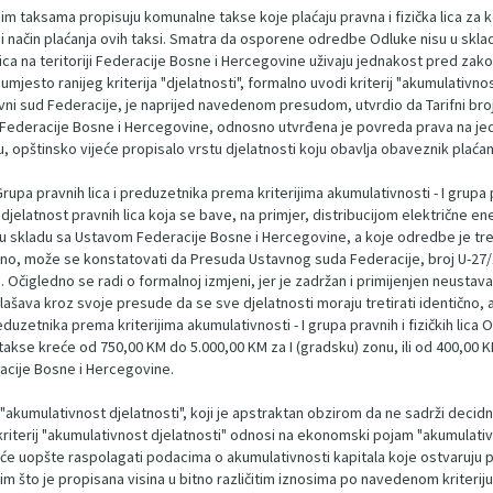
taksama propisuju komunalne takse koje plaćaju pravna i fizička lica za kor
i i način plaćanja ovih taksi. Smatra da osporene odredbe Odluke nisu u sklad
ica na teritoriji Federacije Bosne i Hercegovine uživaju jednakost pred za
jesto ranijeg kriterija "djelatnosti", formalno uvodi kriterij "akumulativnos
vni sud Federacije, je naprijed navedenom presudom, utvrdio da Tarifni bro
om Federacije Bosne i Hercegovine, odnosno utvrđena je povreda prava na j
rmu, opštinsko vijeće propisalo vrstu djelatnosti koju obavlja obaveznik plać
v A) - Grupa pravnih lica i preduzetnika prema kriterijima akumulativnosti - I gr
djelatnost pravnih lica koja se bave, na primjer, distribucijom električne en
u u skladu sa Ustavom Federacije Bosne i Hercegovine, a koje odredbe je t
eno, može se konstatovati da Presuda Ustavnog suda Federacije, broj U-27/16
čigledno se radi o formalnoj izmjeni, jer je zadržan i primijenjen neustava
lašava kroz svoje presude da se sve djelatnosti moraju tretirati identično, 
eduzetnika prema kriterijima akumulativnosti - I grupa pravnih i fizičkih li
s takse kreće od 750,00 KM do 5.000,00 KM za I (gradsku) zonu, ili od 400,00 
acije Bosne i Hercegovine.
"akumulativnost djelatnosti", koji je apstraktan obzirom da ne sadrži decidn
kriterij "akumulativnost djelatnosti" odnosi na ekonomski pojam "akumulativn
e uopšte raspolagati podacima o akumulativnosti kapitala koje ostvaruju poje
im što je propisana visina u bitno različitim iznosima po navedenom kriteriju