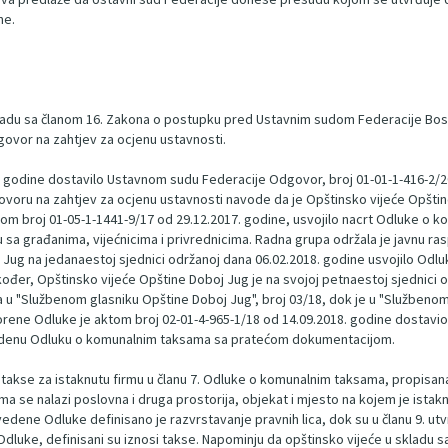
ne.
skladu sa članom 16. Zakona o postupku pred Ustavnim sudom Federacije Bo
ovor na zahtjev za ocjenu ustavnosti.
. godine dostavilo Ustavnom sudu Federacije Odgovor, broj 01-01-1-416-2/20
oru na zahtjev za ocjenu ustavnosti navode da je Opštinsko vijeće Opšti
kom broj 01-05-1-1441-9/17 od 29.12.2017. godine, usvojilo nacrt Odluke o k
 sa građanima, vijećnicima i privrednicima. Radna grupa održala je javnu ra
Jug na jedanaestoj sjednici održanoj dana 06.02.2018. godine usvojilo Odlu
ođer, Opštinsko vijeće Opštine Doboj Jug je na svojoj petnaestoj sjednici 
 u "Službenom glasniku Opštine Doboj Jug", broj 03/18, dok je u "Službenom 
porene Odluke je aktom broj 02-01-4-965-1/18 od 14.09.2018. godine dostavi
avedenu Odluku o komunalnim taksama sa pratećom dokumentacijom.
je takse za istaknutu firmu u članu 7. Odluke o komunalnim taksama, propisana t
a se nalazi poslovna i druga prostorija, objekat i mjesto na kojem je istaknu
 navedene Odluke definisano je razvrstavanje pravnih lica, dok su u članu 9. ut
an 11. Odluke, definisani su iznosi takse. Napominju da opštinsko vijeće u skl