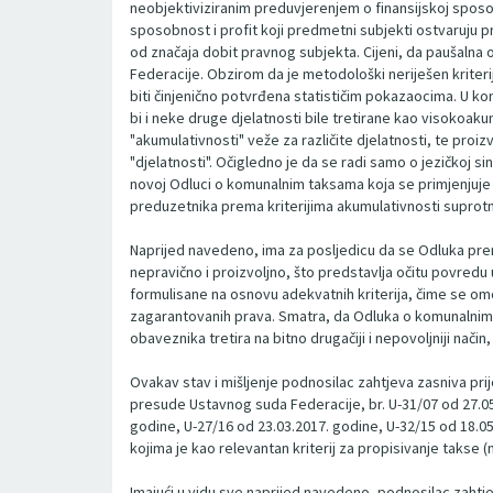
neobjektiviziranim preduvjerenjem o finansijskoj sposo
sposobnost i profit koji predmetni subjekti ostvaruju 
od značaja dobit pravnog subjekta. Cijeni, da paušalna
Federacije. Obzirom da je metodološki neriješen kriteri
biti činjenično potvrđena statističim pokazaocima. U kon
bi i neke druge djelatnosti bile tretirane kao visokoakum
"akumulativnosti" veže za različite djelatnosti, te proi
"djelatnosti". Očigledno je da se radi samo o jezičkoj sin
novoj Odluci o komunalnim taksama koja se primjenjuje na
preduzetnika prema kriterijima akumulativnosti suprot
Naprijed navedeno, ima za posljedicu da se Odluka prema
nepravično i proizvoljno, što predstavlja očitu povre
formulisane na osnovu adekvatnih kriterija, čime se om
zagarantovanih prava. Smatra, da Odluka o komunalnim ta
obaveznika tretira na bitno drugačiji i nepovoljniji nač
Ovakav stav i mišljenje podnosilac zahtjeva zasniva pr
presude Ustavnog suda Federacije, br. U-31/07 od 27.05.
godine, U-27/16 od 23.03.2017. godine, U-32/15 od 18.05
kojima je kao relevantan kriterij za propisivanje takse (
Imajući u vidu sve naprijed navedeno, podnosilac zaht