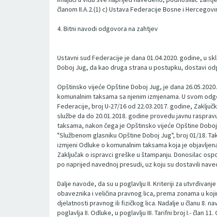
članom II.A.2.(1) c) Ustava Federacije Bosne i Hercegovi
4. Bitni navodi odgovora na zahtjev
Ustavni sud Federacije je dana 01.04.2020. godine, u 
Doboj Jug, da kao druga strana u postupku, dostavi odg
Opštinsko vijeće Opštine Doboj Jug, je dana 26.05.2020
komunalnim taksama sa njenim izmjenama. U svom odgov
Federacije, broj U-27/16 od 22.03.2017. godine, Zaključ
službe da do 20.01.2018. godine provedu javnu raspravu
taksama, nakon čega je Opštinsko vijeće Opštine Doboj 
"Službenom glasniku Opštine Doboj Jug", broj 01/18. Tak
izmjeni Odluke o komunalnim taksama koja je objavljena
Zaključak o ispravci greške u štampanju. Donosilac os
po naprijed navednoj presudi, uz koju su dostavili n
Dalje navode, da su u poglavlju II. Kriteriji za utvrđivan
obaveznika i veličina pravnog lica, prema zonama u kojim
djelatnosti pravnog ili fizičkog lica. Nadalje u članu 8.
poglavlja II. Odluke, u poglavlju III. Tarifni broj I.- čl