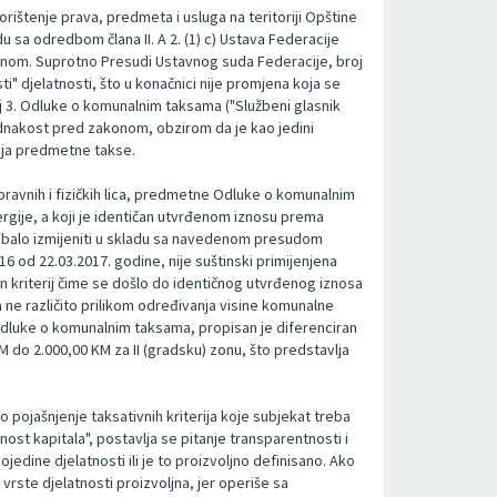
ištenje prava, predmeta i usluga na teritoriji Opštine
u sa odredbom člana II. A 2. (1) c) Ustava Federacije
konom. Suprotno Presudi Ustavnog suda Federacije, broj
ti" djelatnosti, što u konačnici nije promjena koja se
j 3. Odluke o komunalnim taksama ("Službeni glasnik
ednakost pred zakonom, obzirom da je kao jedini
anja predmetne takse.
upa pravnih i fizičkih lica, predmetne Odluke o komunalnim
ergije, a koji je identičan utvrđenom iznosu prema
rebalo izmijeniti u skladu sa navedenom presudom
 od 22.03.2017. godine, nije suštinski primijenjena
n kriterij čime se došlo do identičnog utvrđenog iznosa
a ne različito prilikom određivanja visine komunalne
ca Odluke o komunalnim taksama, propisan je diferenciran
KM do 2.000,00 KM za II (gradsku) zonu, što predstavlja
o pojašnjenje taksativnih kriterija koje subjekat treba
ost kapitala", postavlja se pitanje transparentnosti i
dine djelatnosti ili je to proizvoljno definisano. Ako
 vrste djelatnosti proizvoljna, jer operiše sa