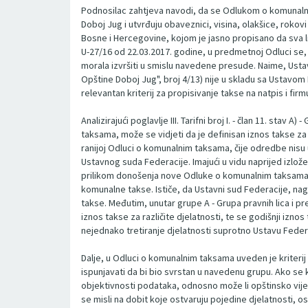
Podnosilac zahtjeva navodi, da se Odlukom o komunalnim 
Doboj Jug i utvrđuju obaveznici, visina, olakšice, rokov
Bosne i Hercegovine, kojom je jasno propisano da sva l
U-27/16 od 22.03.2017. godine, u predmetnoj Odluci se, um
morala izvršiti u smislu navedene presude. Naime, Usta
Opštine Doboj Jug", broj 4/13) nije u skladu sa Ustav
relevantan kriterij za propisivanje takse na natpis i fi
Analizirajući poglavlje III. Tarifni broj I. - član 11. sta
taksama, može se vidjeti da je definisan iznos takse za 
ranijoj Odluci o komunalnim taksama, čije odredbe nis
Ustavnog suda Federacije. Imajući u vidu naprijed izlož
prilikom donošenja nove Odluke o komunalnim taksama. O
komunalne takse. Ističe, da Ustavni sud Federacije, nag
takse. Međutim, unutar grupe A - Grupa pravnih lica i pr
iznos takse za različite djelatnosti, te se godišnji izno
nejednako tretiranje djelatnosti suprotno Ustavu Feder
Dalje, u Odluci o komunalnim taksama uveden je kriterij 
ispunjavati da bi bio svrstan u navedenu grupu. Ako se 
objektivnosti podataka, odnosno može li opštinsko vijeć
se misli na dobit koje ostvaruju pojedine djelatnosti, os