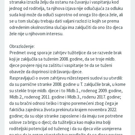
stranaka izrazila želju da ostanu na čuvanju i vaspitanju kod
jednog od roditelja, ta njihova izjava nije odlučujuća za odluku
suda koji može da odluči suprotno od onoga što djeca žele, ali
se u tom slučaju trebaju dati valjani razlozi iz kojih se prema
određenim okolnostima slučaja ima zaključiti da ono što djeca
žele nije u njihovom interesu.
Obrazloženje:
Predmet ovog spora je zahtjev tužiteljice da se razvede brak
koji je zaključila sa tuženim 2008. godine, da se troje mldb.
djece povjere njoj na zaštitu i vaspitanje te da se tuženi
obaveže da doprinosi izdržavanju djece.
Raspravljajući o ovom zahtjevu nižestepeni sudovi su utvrdili:
da su parnične stranke 2008. godine u T. zaključile brak, u kome
su stekle troje mldb. djece i to Mldb.1., rođenog 2009. godine,
Mldb.2., rođenog 2011. godine i Mldb.3., rođenu 2017. godine;
da su bračni odnosi teško i trajno poremećeni zbog čega je
faktička zajednica života prekinuta krajem novembra 2022.
godine; da su obje stranke zaposlene i da imaju sve potrebne
uslove za brigu o djeci; da tužiteljica kao majka ima bolji
roditeljski potencijal od tuženog i da su djeca više usmjerena
na nju; da je organ starateljstva predložio da se djeca povjere