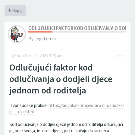
Reply
ODLUČUJUĆI FAKTOR KOD ODLUČIVANJA O DODJEL
By
LegaForum
-
Sun Dec 21, 2025 9:23 am
#5755
Odlučujući faktor kod
odlučivanja o dodjeli djece
jednom od roditelja
Izvor sudske prakse:
https://advokat-prnjavorac.com/sudska-
p ... telja.html
Kod odlučivanja o dodjeli djece jednom od roditelja odlučujući
je, prije svega, interes djece, pa i u slučaju da su djeca