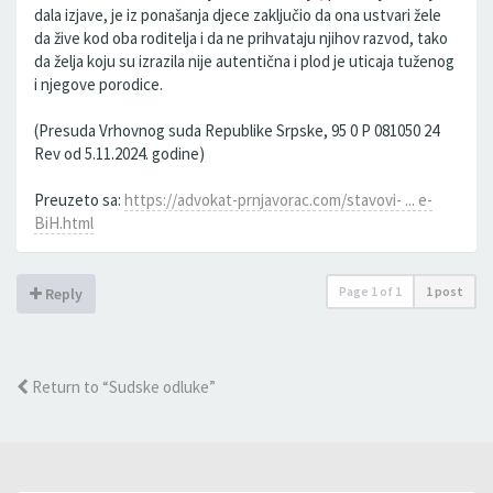
dala izjave, je iz ponašanja djece zaključio da ona ustvari žele
da žive kod oba roditelja i da ne prihvataju njihov razvod, tako
da želja koju su izrazila nije autentična i plod je uticaja tuženog
i njegove porodice.
(Presuda Vrhovnog suda Republike Srpske, 95 0 P 081050 24
Rev od 5.11.2024. godine)
Preuzeto sa:
https://advokat-prnjavorac.com/stavovi- ... e-
BiH.html
Page
1
of
1
1 post
Reply
Return to “Sudske odluke”