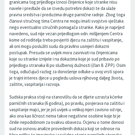
granicama tog prijedloga iznosi činjenice koje stranke nisu
navele i predlaže da se izvedu potrebni dokazi te da ulaže
pravna sredstva i preduzima druge parnične radnje. Zbog toga
članovi stručnog tima Centra ne mogu imati svojstvo vještaka
nego eventualno stručnih pomagača stranke. Kako je naprijed
navedeno, sud nije vezan prijedlogom odn. mišljenjem Centra
kome od roditelja treba povjeriti djecu na zaštitu i vaspitanje,
ali oni mogu poslužiti sudu da pravilno usmjeri dokazni
postupak. Presuda se uvijek mora zasnivati na činjenicama
koje su stranke iznijele i na dokazima koje je sud pribavio po
prijedlogu stranaka ili po službenoj dužnosti (član 8. ZPP). Osim
toga, odlučujući razlog za donošenje odluke u ovoj vrsti spora
je trajni interes djece u pogledu uslova njihovog daljeg života,
zaštite, vaspitanja i razvoja.
Sudska praksa stoji na stanovištu da se dijete uzrasta kćerke
parničnih stranaka (6 godina), po pravilu, povjerava na zaštitu i
vaspitanje majci, jer je još uvijek u velikoj mjeri zavisno od nje,
ako ona kao ličnost nema takve negativne osobine koje bi je
činile nepodobnom za ovakvu obavezu. Ocjenu o tome donosi
sud na osnovu analize provedenih dokaza koji se odnose na
lične prilike te imovinsko i socijalno stanje parničnih stranaka.