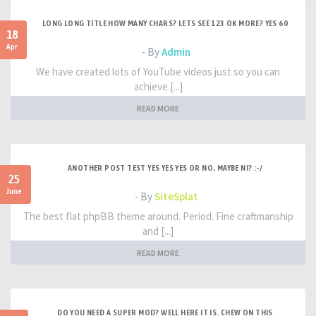
LONG LONG TITLE HOW MANY CHARS? LETS SEE 123 OK MORE? YES 60
18
Apr
- By
Admin
We have created lots of YouTube videos just so you can
achieve [...]
READ MORE
ANOTHER POST TEST YES YES YES OR NO, MAYBE NI? :-/
25
June
- By
SiteSplat
The best flat phpBB theme around. Period. Fine craftmanship
and [...]
READ MORE
DO YOU NEED A SUPER MOD? WELL HERE IT IS. CHEW ON THIS