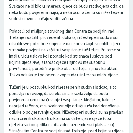
Svakako ne bi bilo u interesu djece da budu razdvojena odn. da
neka budu povjerena majci, a neka ocu, o čemu su nižestepeni
sudovi u ovom slučaju vodili računa.
Polazeći od mišljenja stručnog tima Centra za socijalni rad
Trebinje i ostalih provedenih dokaza, nižestepeni sudovi su
utvrdili sve potrebne činjenice na osnovu kojih su mldb. djecu
stranaka povjerili na zaštitu i vaspitanje tužiteljici. Pri tome su
imali u vidu uslove koji postoje kod stranaka i uslove pod
kojima djeca žive, starost djece i njihovu međusobnu
privrženost, porodične prilike oba roditelja i njihov karakter.
Takva odluka je i po ocjeni ovog suda u interesu mldb. djece.
Tuženi je u postupku kod nižestepenih sudova isticao, a to
ponavlja i u reviziji, da su oba sina izrazila želju da budu
povjerena njemu na čuvanje i vaspitanje. Međutim, kako je
naprijed rečeno, ova okolnost nije odlučujuća kod donošenja
odluke o povjeravanju djece. Nižestepeni sudovi su na pravilan
način cijenili okolnosti u kojima su date izjave djece (oba
djeteta su tom prilikom bila vidno uznemirena i plakala su).
Stručni tim Centra za socijalni rad Trebinje, pred kojim su djeca