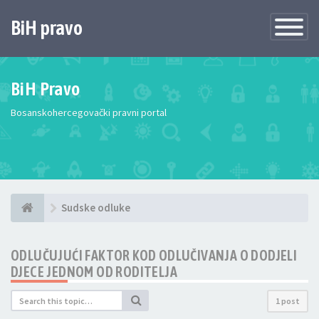
BiH pravo
Toggle
Navigatio
BiH Pravo
Bosanskohercegovački pravni portal
Sudske odluke
ODLUČUJUĆI FAKTOR KOD ODLUČIVANJA O DODJELI
DJECE JEDNOM OD RODITELJA
1 post