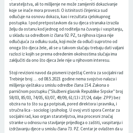
starateljstva, ali to mišljenje ne može zamijeniti dokazivanje
koje se inače mora provesti. O istinitosti činjenica sud
odlučuje na osnovu dokaza, kao i rezultata cjelokupnog
postupka. I pod pretpostavkom da su djeca stranaka izrazila
želju da ostanu kod jednog od roditelja na čuvanju i vaspitanju,
u skladu sa odredbom iz člana 92. PZ, ta njihova izjava nije
odlučujuća za odluku suda, koji može da odluči suprotno od
onoga što djeca žele, ali se u takvom slučaju trebaju dati valjani
razlozi iz kojih se prema određenim okolnostima slučaja ima
zaključiti da ono što djeca žele nije u njihovom interesu.
Stoji revizioni navod da pismeni izvještaj Centra za socijalni rad
Trebinje broj … od 08.5.2023. godine nema svojstvo nalaza i
mišljenja vještaka u smislu odredbe člana 154. Zakona o
parničnom postupku ("Službeni glasnik Republike Srpske" broj
58/03, 85/03, 74/05, 63/07, 49/09, 61/13 i 27/24, dalje: ZPP) bez
obzira na to što su ga potpisali, pored direktora i pravnika, i
stručna lica - sociolog i psiholog. U ovoj vrsti spora Centar za
socijalni rad, kao organ starateljstva, ima procesni značaj
stranke u odnosu na stavljanje prijedloga o zaštiti, vaspitanju i
izdržavanju djece u smislu člana 73. PZ. Centar je ovlašten da u