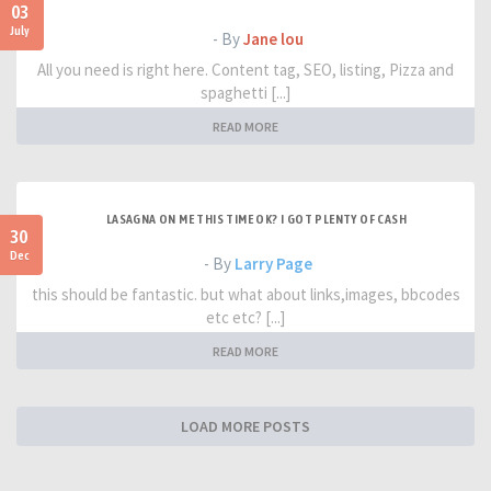
03
July
- By
Jane lou
All you need is right here. Content tag, SEO, listing, Pizza and
spaghetti [...]
READ MORE
LASAGNA ON ME THIS TIME OK? I GOT PLENTY OF CASH
30
Dec
- By
Larry Page
this should be fantastic. but what about links,images, bbcodes
etc etc? [...]
READ MORE
LOAD MORE POSTS