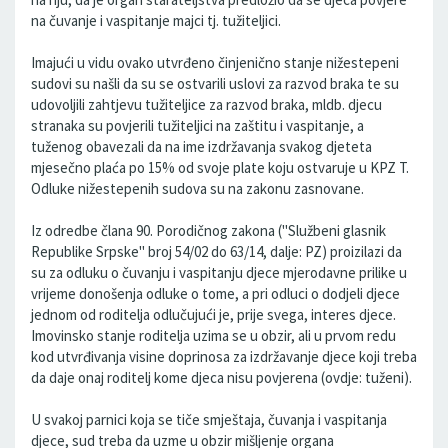
na čuvanje i vaspitanje majci tj. tužiteljici.
Imajući u vidu ovako utvrđeno činjenično stanje nižestepeni
sudovi su našli da su se ostvarili uslovi za razvod braka te su
udovoljili zahtjevu tužiteljice za razvod braka, mldb. djecu
stranaka su povjerili tužiteljici na zaštitu i vaspitanje, a
tuženog obavezali da na ime izdržavanja svakog djeteta
mjesečno plaća po 15% od svoje plate koju ostvaruje u KPZ T.
Odluke nižestepenih sudova su na zakonu zasnovane.
Iz odredbe člana 90. Porodičnog zakona ("Službeni glasnik
Republike Srpske" broj 54/02 do 63/14, dalje: PZ) proizilazi da
su za odluku o čuvanju i vaspitanju djece mjerodavne prilike u
vrijeme donošenja odluke o tome, a pri odluci o dodjeli djece
jednom od roditelja odlučujući je, prije svega, interes djece.
Imovinsko stanje roditelja uzima se u obzir, ali u prvom redu
kod utvrđivanja visine doprinosa za izdržavanje djece koji treba
da daje onaj roditelj kome djeca nisu povjerena (ovdje: tuženi).
U svakoj parnici koja se tiče smještaja, čuvanja i vaspitanja
djece, sud treba da uzme u obzir mišljenje organa