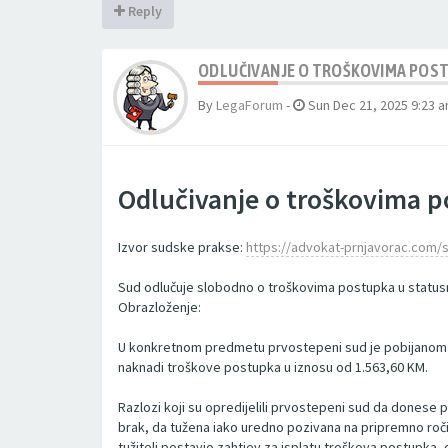
Reply
ODLUČIVANJE O TROŠKOVIMA POST
By
LegaForum
-
Sun Dec 21, 2025 9:23 
Odlučivanje o troškovima p
Izvor sudske prakse:
https://advokat-prnjavorac.com/s
Sud odlučuje slobodno o troškovima postupka u statusni
Obrazloženje:
U konkretnom predmetu prvostepeni sud je pobijanom pr
naknadi troškove postupka u iznosu od 1.563,60 KM.
Razlozi koji su opredijelili prvostepeni sud da donese 
brak, da tužena iako uredno pozivana na pripremno ročišt
tužitelj postavio zahtjev za isplatu troškova postupka,