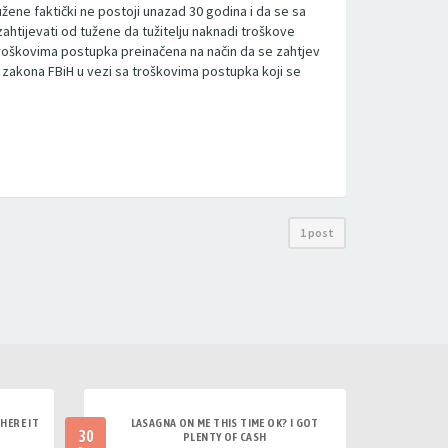
užene faktički ne postoji unazad 30 godina i da se sa
htijevati od tužene da tužitelju naknadi troškove
troškovima postupka preinačena na način da se zahtjev
og zakona FBiH u vezi sa troškovima postupka koji se
1 post
HERE IT
LASAGNA ON ME THIS TIME OK? I GOT
30
PLENTY OF CASH