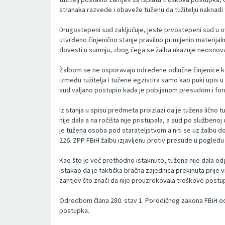
stranaka razvede i obaveže tuženu da tužitelju naknad
Drugostepeni sud zaključuje, jeste prvostepeni sud u ovo
utvrđeno činjenično stanje pravilno primijenio materij
dovesti u sumnju, zbog čega se žalba ukazuje neosnova
Žalbom se ne osporavaju određene odlučne činjenice koje
između tužitelja i tužene egzistira samo kao puki upis 
sud valjano postupio kada je pobijanom presudom i form
Iz stanja u spisu predmeta proizlazi da je tužena lično 
nije dala a na ročišta nije pristupala, a sud po službeno
je tužena osoba pod starateljstvom a niti se uz žalbu d
226. ZPP FBiH žalbu izjavljenu protiv presude u pogle
Kao što je već prethodno istaknuto, tužena nije dala odgo
istakao da je faktička bračna zajednica prekinuta prije v
zahtjev što znači da nije prouzrokovala troškove postup
Odredbom člana 280. stav 1. Porodičnog zakona FBiH od
postupka.