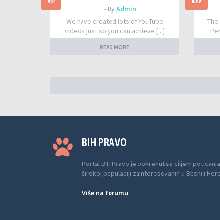
Apr
June
- By
Admin
We have created lots of YouTube
The 
videos just so you can achieve [...]
Per
READ MORE
BIH PRAVO
Portal BiH Pravo je pokrenut sa ciljem poticanja
širokoj populaciji zainteresovanih u Bosni i Her
Više na forumu