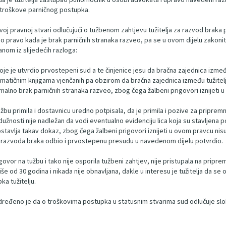
i troškove parničnog postupka.
j pravnoj stvari odlučujući o tužbenom zahtjevu tužitelja za razvod braka pr
alno pravo kada je brak parničnih stranaka razveo, pa se u ovom dijelu zak
nom iz slijedećih razloga:
 je utvrdio prvostepeni sud a te činjenice jesu da bračna zajednica između 
u matičnim knjigama vjenčanih pa obzirom da bračna zajednica između tužitelj
alno brak parničnih stranaka razveo, zbog čega žalbeni prigovori iznijeti 
tužbu primila i dostavnicu uredno potpisala, da je primila i pozive za priprem
j dužnosti nije nadležan da vodi eventualno evidenciju lica koja su stavljena 
ostavlja takav dokaz, zbog čega žalbeni prigovori iznijeti u ovom pravcu n
du razvoda braka odbio i prvostepenu presudu u navedenom dijelu potvrdio.
vor na tužbu i tako nije osporila tužbeni zahtjev, nije pristupala na pripremno
iše od 30 godina i nikada nije obnavljana, dakle u interesu je tužitelja da se
ka tužitelju.
ređeno je da o troškovima postupka u statusnim stvarima sud odlučuje slob