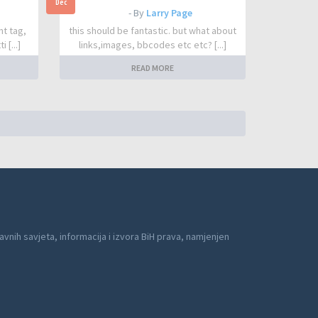
Dec
- By
Larry Page
nt tag,
this should be fantastic. but what about
 [...]
links,images, bbcodes etc etc? [...]
READ MORE
avnih savjeta, informacija i izvora BiH prava, namjenjen