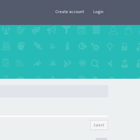
×
Create account
Login
1 post