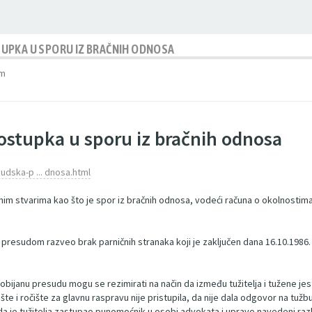
UPKA U SPORU IZ BRAČNIH ODNOSA
am
ostupka u sporu iz bračnih odnosa
udska-p ... dnosa.html
m stvarima kao što je spor iz bračnih odnosa, vodeći računa o okolnostima 
esudom razveo brak parničnih stranaka koji je zaključen dana 16.10.1986. 
pobijanu presudu mogu se rezimirati na način da između tužitelja i tužene je
e i ročište za glavnu raspravu nije pristupila, da nije dala odgovor na tužb
 da je tužitelja zastupao punomoćnik u osobi advokata i upravo navedeni razl