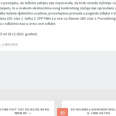
 u postupku, da tužbeni zahtjev nije osporavala, da brak između tužitelja i t
anjem, to u ovakvim okolnostima ovog konkretnog slučaja nije opravdano za
a žalba tužene djelimično uvažena, prvostepena presuda u pogledu odluke o 
člana 235. stav 1. tačka 3. ZPP FBiH a u vezi sa članom 280. stav 1. Porodičn
 i odlučeno kao u izreci ove odluke.
ž od 18.12.2023. godine)
. e-BiH.html
OTHER POST TEST YES YES YES OR NO,
DO YOU NEED A SUPER MOD? WELL 
03
MAYBE NI? :-/
IS. CHEW ON THIS