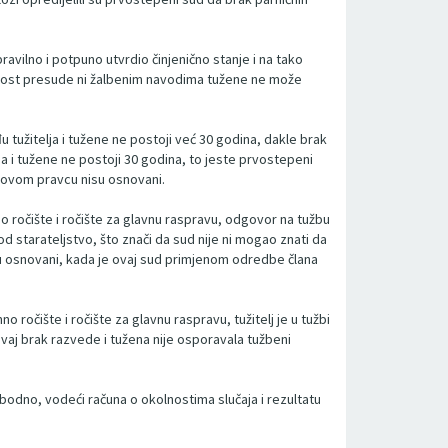
avilno i potpuno utvrdio činjenično stanje i na tako
onitost presude ni žalbenim navodima tužene ne može
tužitelja i tužene ne postoji već 30 godina, dakle brak
a i tužene ne postoji 30 godina, to jeste prvostepeni
u ovom pravcu nisu osnovani.
no ročište i ročište za glavnu raspravu, odgovor na tužbu
pod starateljstvo, što znači da sud nije ni mogao znati da
isu osnovani, kada je ovaj sud primjenom odredbe člana
 ročište i ročište za glavnu raspravu, tužitelj je u tužbi
 ovaj brak razvede i tužena nije osporavala tužbeni
odno, vodeći računa o okolnostima slučaja i rezultatu