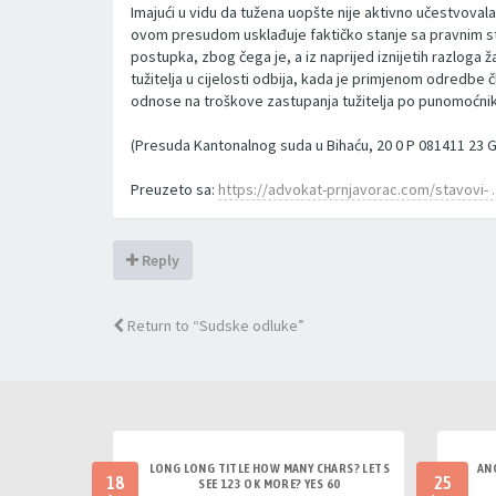
Imajući u vidu da tužena uopšte nije aktivno učestvovala
ovom presudom usklađuje faktičko stanje sa pravnim st
postupka, zbog čega je, a iz naprijed iznijetih razlog
tužitelja u cijelosti odbija, kada je primjenom odredbe 
odnose na troškove zastupanja tužitelja po punomoćniku
(Presuda Kantonalnog suda u Bihaću, 20 0 P 081411 23 G
Preuzeto sa:
https://advokat-prnjavorac.com/stavovi- ..
Reply
Return to “Sudske odluke”
LONG LONG TITLE HOW MANY CHARS? LETS
AN
18
25
SEE 123 OK MORE? YES 60