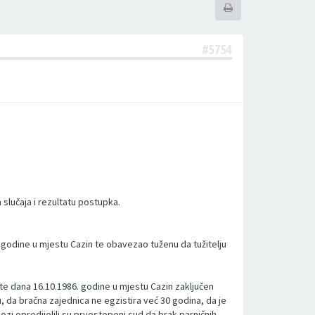
#5754
slučaja i rezultatu postupka.
godine u mjestu Cazin te obavezao tuženu da tužitelju
ste dana 16.10.1986. godine u mjestu Cazin zaključen
u, da bračna zajednica ne egzistira već 30 godina, da je
ozi opredijelili su prvostepeni sud da brak parničnih