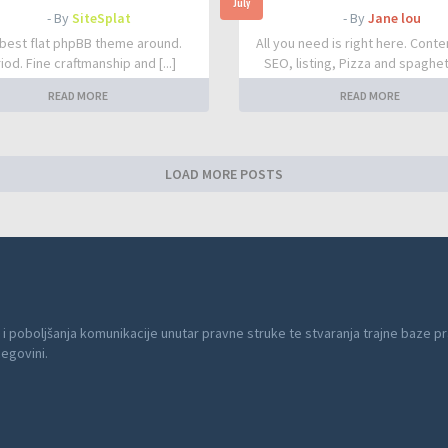
July
- By
SiteSplat
- By
Jane lou
best flat phpBB theme around.
All you need is right here. Conte
iod. Fine craftmanship and [...]
SEO, listing, Pizza and spaghetti
READ MORE
READ MORE
LOAD MORE POSTS
 i poboljšanja komunikacije unutar pravne struke te stvaranja trajne baze pr
cegovini.