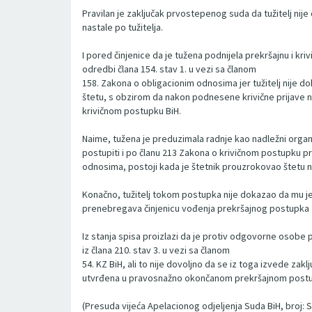
Pravilan je zaključak prvostepenog suda da tužitelj ni
nastale po tužitelja.
I pored činjenice da je tužena podnijela prekršajnu i k
odredbi člana 154. stav 1. u vezi sa članom
158. Zakona o obligacionim odnosima jer tužitelj nije d
štetu, s obzirom da nakon podnesene krivične prijave na
krivičnom postupku BiH.
Naime, tužena je preduzimala radnje kao nadležni organ
postupiti i po članu 213 Zakona o krivičnom postupku pr
odnosima, postoji kada je štetnik prouzrokovao štetu n
Konačno, tužitelj tokom postupka nije dokazao da mu j
prenebregava činjenicu vođenja prekršajnog postupka z
Iz stanja spisa proizlazi da je protiv odgovorne osobe p
iz člana 210. stav 3. u vezi sa članom
54. KZ BiH, ali to nije dovoljno da se iz toga izvede za
utvrđena u pravosnažno okončanom prekršajnom post
(Presuda vijeća Apelacionog odjeljenja Suda BiH, broj: S