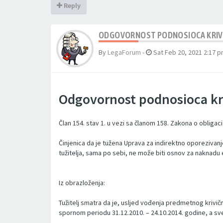
Reply
ODGOVORNOST PODNOSIOCA KRIVIČN
By
LegaForum
-
Sat Feb 20, 2021 2:17 
Odgovornost podnosioca kriv
Član 154. stav 1. u vezi sa članom 158. Zakona o obligac
Činjenica da je tužena Uprava za indirektno oporezivanj
tužitelja, sama po sebi, ne može biti osnov za naknadu 
Iz obrazloženja:
Tužitelj smatra da je, usljed vođenja predmetnog krivič
spornom periodu 31.12.2010. – 24.10.2014. godine, a s