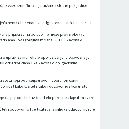
očne veze između radnje tužene i štetne posljedice
g vijeća nema elemenata za odgovornost tužene u smislu
rivična prijava sama po sebi ne može prouzrokovati
njama i ovlaštenjima iz člana 16. i 17. Zakona o
a o upravi za indirektno oporezivanje, a obavezna je
mislu odredbe člana 158. Zakona o obligacionim
a šteta koju potražuje u ovom sporu, pri čemu
rnost kako tužitelja tako i odgovornog lica u istom.
e da je počinilo krivično djelo porezne utaje ili prevare
telj i odgovorno lice tužitelja, a njihova odgovornost je