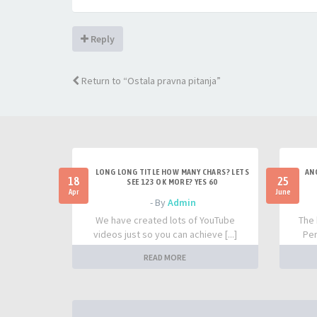
Reply
Return to “Ostala pravna pitanja”
LONG LONG TITLE HOW MANY CHARS? LETS
AN
18
25
SEE 123 OK MORE? YES 60
Apr
June
- By
Admin
We have created lots of YouTube
The 
videos just so you can achieve [...]
Per
READ MORE