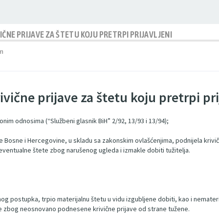
E PRIJAVE ZA ŠTETU KOJU PRETRPI PRIJAVLJENI
pm
ične prijave za štetu koju pretrpi pri
ionim odnosima (“Službeni glasnik BiH” 2/92, 13/93 i 13/94);
e Bosne i Hercegovine, u skladu sa zakonskim ovlašćenjima, podnijela krivič
eventualne štete zbog narušenog ugleda i izmakle dobiti tužitelja.
nog postupka, trpio materijalnu štetu u vidu izgubljene dobiti, kao i nemater
ve zbog neosnovano podnesene krivične prijave od strane tužene.