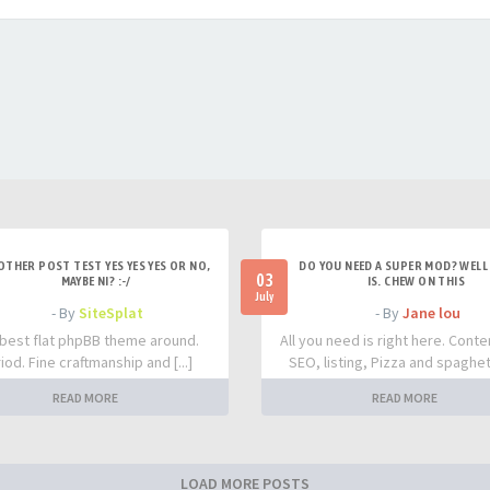
OTHER POST TEST YES YES YES OR NO,
DO YOU NEED A SUPER MOD? WELL 
03
MAYBE NI? :-/
IS. CHEW ON THIS
July
- By
SiteSplat
- By
Jane lou
best flat phpBB theme around.
All you need is right here. Conte
iod. Fine craftmanship and [...]
SEO, listing, Pizza and spaghetti
READ MORE
READ MORE
LOAD MORE POSTS