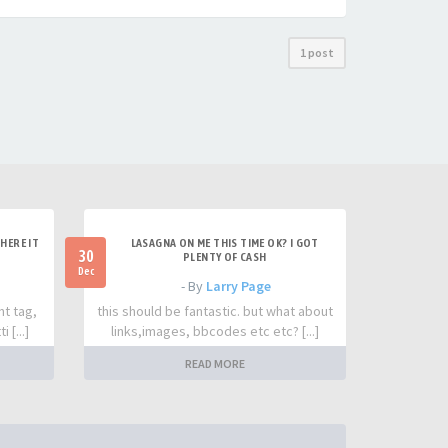
1 post
HERE IT
LASAGNA ON ME THIS TIME OK? I GOT
30
PLENTY OF CASH
Dec
- By
Larry Page
nt tag,
this should be fantastic. but what about
 [...]
links,images, bbcodes etc etc? [...]
READ MORE