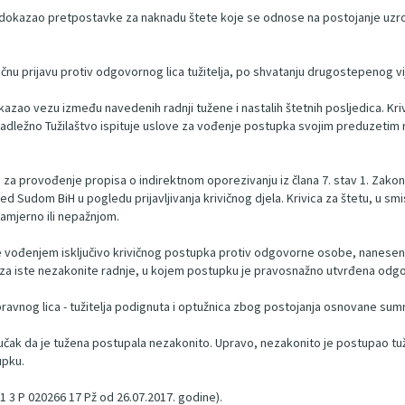
je dokazao pretpostavke za naknadu štete koje se odnose na postojanje uzr
rivičnu prijavu protiv odgovornog lica tužitelja, po shvatanju drugostepeno
okazao vezu između navedenih radnji tužene i nastalih štetnih posljedica. K
dležno Tužilaštvo ispituje uslove za vođenje postupka svojim preduzetim rad
 za provođenje propisa o indirektnom oporezivanju iz člana 7. stav 1. Zakon
ed Sudom BiH u pogledu prijavljivanja krivičnog djela. Krivica za štetu, u s
amjerno ili nepažnjom.
e vođenjem isključivo krivičnog postupka protiv odgovorne osobe, nanesen
a iste nezakonite radnje, u kojem postupku je pravosnažno utvrđena odgovo
ravnog lica - tužitelja podignuta i optužnica zbog postojanja osnovane sumnj
ključak da je tužena postupala nezakonito. Upravo, nezakonito je postupao tuži
upku.
1 3 P 020266 17 Pž od 26.07.2017. godine).