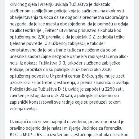
krivičnog djela i vršenju uviđaja Tužilaštvo je dokazalo
službenom zabilješkom policije koja je sačinjena na okolnosti
obavještavanja tužioca da se dogodila predmetna saobraćajna
nezgoda, da je lice mjesta obezbjeđeno, da je pomoću uređaja
za alkotestiranje „Evitec“ utvrđeno prisustvo alkohola kod
optuženog od 2,30 promila, a da je pješak D.Z. zadobila teške
tjelesne povrede. U službenoj zabilješci je također
konstatovano da je od strane tužioca naloženo da se od
učesnika saobraćajne nezgode uzme krv radi vještačenja alko-
hola. Iz dokaza Tužilaštva D-3, također službene zabilješke
Policije, proizilazi da su policijski služ- benici oko 22:30
optuženog odvezli u Urgentni centar Brčko, gdje mu je uzet
uzorak krvi za potrebe vještačenja, a prema zapisniku o uviđaju
Policije (dokaz Tužilaštva D-5), uviđaj je započet u 22:50 sati,
završen je istog dana u 23:20 sati, a policijski službenici su
zapisnički konstatovali sve radnje koje su preduzeli tokom
vršenja uviđaja.
Uzimajući u obzir sve naprijed navedeno, prvostepeni sud je
pravilno ocijenio da je nalaz i mišljenje Jedinice za forenziku
KTC-a MUP-a RS-a o izvršenom vještačenju alkohola u krvi kod