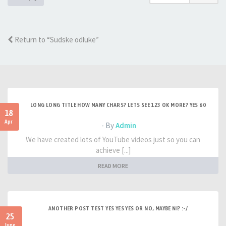
Return to “Sudske odluke”
LONG LONG TITLE HOW MANY CHARS? LETS SEE 123 OK MORE? YES 60
18
Apr
- By
Admin
We have created lots of YouTube videos just so you can
achieve [...]
READ MORE
ANOTHER POST TEST YES YES YES OR NO, MAYBE NI? :-/
25
June