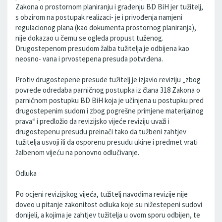
Zakona o prostornom planiranju i građenju BD BiH jer tužitelj,
s obzirom na postupak realizaci- je i privođenja namjeni
regulacionog plana (kao dokumenta prostornog planiranja),
nije dokazao u čemu se ogleda propust tuženog.
Drugostepenom presudom žalba tužitelja je odbijena kao
neosno- vana i prvostepena presuda potvrđena.
Protiv drugostepene presude tužitelj je izjavio reviziju „zbog
povrede odredaba parničnog postupka iz člana 318 Zakona o
parničnom postupku BD BiH koja je učinjena u postupku pred
drugostepenim sudom i zbog pogrešne primjene materijalnog
prava“ i predložio da revizijsko vijeće reviziju uvaži i
drugostepenu presudu preinači tako da tužbeni zahtjev
tužitelja usvoji ili da osporenu presudu ukine i predmet vrati
žalbenom vijeću na ponovno odlučivanje.
Odluka
Po ocjeni revizijskog vijeća, tužitelj navodima revizije nije
doveo u pitanje zakonitost odluka koje su nižestepeni sudovi
donijeli, a kojima je zahtjev tužitelja u ovom sporu odbijen, te