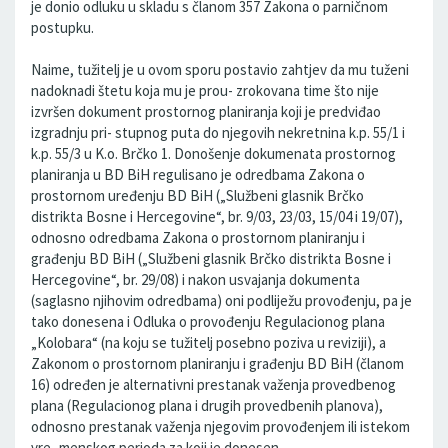
je donio odluku u skladu s članom 357 Zakona o parničnom
postupku.
Naime, tužitelj je u ovom sporu postavio zahtjev da mu tuženi
nadoknadi štetu koja mu je prou- zrokovana time što nije
izvršen dokument prostornog planiranja koji je predviđao
izgradnju pri- stupnog puta do njegovih nekretnina k.p. 55/1 i
k.p. 55/3 u K.o. Brčko 1. Donošenje dokumenata prostornog
planiranja u BD BiH regulisano je odredbama Zakona o
prostornom uređenju BD BiH („Službeni glasnik Brčko
distrikta Bosne i Hercegovine“, br. 9/03, 23/03, 15/04 i 19/07),
odnosno odredbama Zakona o prostornom planiranju i
građenju BD BiH („Službeni glasnik Brčko distrikta Bosne i
Hercegovine“, br. 29/08) i nakon usvajanja dokumenta
(saglasno njihovim odredbama) oni podliježu provođenju, pa je
tako donesena i Odluka o provođenju Regulacionog plana
„Kolobara“ (na koju se tužitelj posebno poziva u reviziji), a
Zakonom o prostornom planiranju i građenju BD BiH (članom
16) određen je alternativni prestanak važenja provedbenog
plana (Regulacionog plana i drugih provedbenih planova),
odnosno prestanak važenja njegovim provođenjem ili istekom
vre- menskog perioda za koji je donesen.