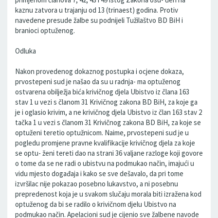
kaznu zatvora u trajanju od 13 (trinaest) godina. Protiv
navedene presude žalbe su podnijeli Tužilaštvo BD BiH i
branioci optuženog.
Odluka
Nakon provedenog dokaznog postupka i ocjene dokaza,
prvostepeni sud je našao da su u radnja- ma optuženog
ostvarena obilježja bića krivičnog djela Ubistvo iz člana 163
stav 1 u vezi s članom 31 Krivičnog zakona BD BiH, za koje ga
je i oglasio krivim, a ne krivičnog djela Ubistvo iz član 163 stav 2
tačka 1 u vezi s članom 31 Krivičnog zakona BD BiH, za koje se
optuženi teretio optužnicom. Naime, prvostepeni sud je u
pogledu promjene pravne kvalifikacije krivičnog djela za koje
se optu- ženi tereti dao na strani 36 valjane razloge koji govore
o tome da se ne radi o ubistvu na podmukao način, imajući u
vidu mjesto događaja i kako se sve dešavalo, da pri tome
izvršilac nije pokazao posebno lukavstvo, a ni posebnu
prepredenost koja je u svakom slučaju morala biti izražena kod
optuženog da bi se radilo o krivičnom djelu Ubistvo na
podmukao način. Apelacioni sud je cijenio sve žalbene navode