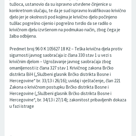
tužioca, ustanovio da su ispravno utvrđene činjenice u
konkretnom slučaju, te da je sud ispravno kvalifikovao krivično
djelo jer je okolnosti pod kojima je krivično djelo počinjeno
tužilac pogrešno cijenio i pogrešno tvrdio da se radilo o
krivičnom djelu izvršenom na podmukao način, zbog čega je
žalba odbijena.
Predmet broj 96 0 K 105627 18 Kž – Teška krivična djela protiv
sigurnosti javnog saobraćaja iz člana 330 stav 1 u vezi s
krivičnim djelom – Ugrožavanje javnog saobraćaja zbog
omamljenosti iz člana 327 stav 1 Krivičnog zakona Brčko
distrikta BiH („Službeni glasnik Brčko distrikta Bosne i
Hercegovine“ br. 33/13 i 26/16); uviđaj i vještačenje, član 221
Zakona o krivičnom postupku Brčko distrikta Bosne i
Hercegovine („Službeni glasnik Brčko distrikta Bosne i
Hercegovine“, br. 34/13 i 27/14); zakonitost pribavljenih dokaza
u fazi istrage