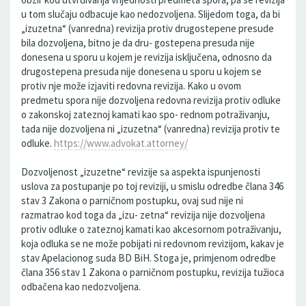
u tom slučaju odbacuje kao nedozvoljena. Slijedom toga, da bi
„izuzetna“ (vanredna) revizija protiv drugostepene presude
bila dozvoljena, bitno je da dru- gostepena presuda nije
donesena u sporu u kojem je revizija isključena, odnosno da
drugostepena presuda nije donesena u sporu u kojem se
protiv nje može izjaviti redovna revizija. Kako u ovom
predmetu spora nije dozvoljena redovna revizija protiv odluke
o zakonskoj zateznoj kamati kao spo- rednom potraživanju,
tada nije dozvoljena ni „izuzetna“ (vanredna) revizija protiv te
odluke.
https://www.advokat.attorney/
Dozvoljenost „izuzetne“ revizije sa aspekta ispunjenosti
uslova za postupanje po toj reviziji, u smislu odredbe člana 346
stav 3 Zakona o parničnom postupku, ovaj sud nije ni
razmatrao kod toga da „izu- zetna“ revizija nije dozvoljena
protiv odluke o zateznoj kamati kao akcesornom potraživanju,
koja odluka se ne može pobijati ni redovnom revizijom, kakav je
stav Apelacionog suda BD BiH. Stoga je, primjenom odredbe
člana 356 stav 1 Zakona o parničnom postupku, revizija tužioca
odbačena kao nedozvoljena.