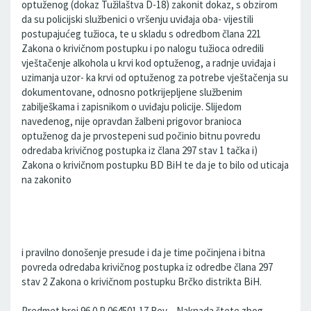
optuženog (dokaz Tužilaštva D-18) zakonit dokaz, s obzirom
da su policijski službenici o vršenju uviđaja oba- vijestili
postupajućeg tužioca, te u skladu s odredbom člana 221
Zakona o krivičnom postupku i po nalogu tužioca odredili
vještačenje alkohola u krvi kod optuženog, a radnje uviđaja i
uzimanja uzor- ka krvi od optuženog za potrebe vještačenja su
dokumentovane, odnosno potkrijepljene službenim
zabilješkama i zapisnikom o uviđaju policije. Slijedom
navedenog, nije opravdan žalbeni prigovor branioca
optuženog da je prvostepeni sud počinio bitnu povredu
odredaba krivičnog postupka iz člana 297 stav 1 tačka i)
Zakona o krivičnom postupku BD BiH te da je to bilo od uticaja
na zakonito
i pravilno donošenje presude i da je time počinjena i bitna
povreda odredaba krivičnog postupka iz odredbe člana 297
stav 2 Zakona o krivičnom postupku Brčko distrikta BiH.
Predmet broj 96 0 P 064501 17 Rev – Naknada štete zbog