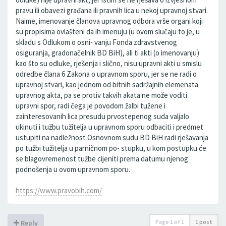
pravu ili obavezi građana ili pravnih lica u nekoj upravnoj stvari.
Naime, imenovanje članova upravnog odbora vrše organi koji
su propisima ovlašteni da ih imenuju (u ovom slučaju to je, u
skladu s Odlukom o osni- vanju Fonda zdravstvenog
osiguranja, gradonačelnik BD BiH), ali ti akti (o imenovanju)
kao što su odluke, rješenja i slično, nisu upravni akti u smislu
odredbe člana 6 Zakona o upravnom sporu, jer se ne radi o
upravnoj stvari, kao jednom od bitnih sadržajnih elemenata
upravnog akta, pa se protiv takvih akata ne može voditi
upravni spor, radi čega je povodom žalbi tužene i
zainteresovanih lica presudu prvostepenog suda valjalo
ukinuti i tužbu tužitelja u upravnom sporu odbaciti i predmet
ustupiti na nadležnost Osnovnom sudu BD BiH radi rješavanja
po tužbi tužitelja u parničnom po- stupku, u kom postupku će
se blagovremenost tužbe cijeniti prema datumu njenog
podnošenja u ovom upravnom sporu.
https://www.pravobih.com/
Page
1
of
1
1 post
Reply