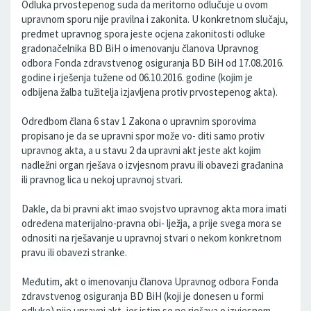
Odluka prvostepenog suda da meritorno odlučuje u ovom
upravnom sporu nije pravilna i zakonita. U konkretnom slučaju,
predmet upravnog spora jeste ocjena zakonitosti odluke
gradonačelnika BD BiH o imenovanju članova Upravnog
odbora Fonda zdravstvenog osiguranja BD BiH od 17.08.2016.
godine i rješenja tužene od 06.10.2016. godine (kojim je
odbijena žalba tužitelja izjavljena protiv prvostepenog akta).
Odredbom člana 6 stav 1 Zakona o upravnim sporovima
propisano je da se upravni spor može vo- diti samo protiv
upravnog akta, a u stavu 2 da upravni akt jeste akt kojim
nadležni organ rješava o izvjesnom pravu ili obavezi građanina
ili pravnog lica u nekoj upravnoj stvari.
Dakle, da bi pravni akt imao svojstvo upravnog akta mora imati
određena materijalno-pravna obi- lježja, a prije svega mora se
odnositi na rješavanje u upravnoj stvari o nekom konkretnom
pravu ili obavezi stranke.
Međutim, akt o imenovanju članova Upravnog odbora Fonda
zdravstvenog osiguranja BD BiH (koji je donesen u formi
odluke) nije upravni akt, jer istim se ne rješava o izvjesnom