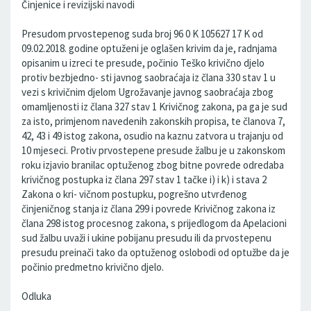
Činjenice i revizijski navodi
Presudom prvostepenog suda broj 96 0 K 105627 17 K od
09.02.2018. godine optuženi je oglašen krivim da je, radnjama
opisanim u izreci te presude, počinio Teško krivično djelo
protiv bezbjedno- sti javnog saobraćaja iz člana 330 stav 1 u
vezi s krivičnim djelom Ugrožavanje javnog saobraćaja zbog
omamljenosti iz člana 327 stav 1 Krivičnog zakona, pa ga je sud
za isto, primjenom navedenih zakonskih propisa, te članova 7,
42, 43 i 49 istog zakona, osudio na kaznu zatvora u trajanju od
10 mjeseci. Protiv prvostepene presude žalbu je u zakonskom
roku izjavio branilac optuženog zbog bitne povrede odredaba
krivičnog postupka iz člana 297 stav 1 tačke i) i k) i stava 2
Zakona o kri- vičnom postupku, pogrešno utvrđenog
činjeničnog stanja iz člana 299 i povrede Krivičnog zakona iz
člana 298 istog procesnog zakona, s prijedlogom da Apelacioni
sud žalbu uvaži i ukine pobijanu presudu ili da prvostepenu
presudu preinači tako da optuženog oslobodi od optužbe da je
počinio predmetno krivično djelo.
Odluka