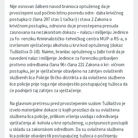
Nije osnovan žalbeni navod branioca optuženog da je
prvostepeni sud počinio bitnu povredu odre- daba krivičnog
postupka iz člana 297 stav 1 tačka i) i stava 2 Zakona o
krivičnom postupku, odnosno da je prvostepena presuda
zasnovana na nezakonitom dokazu – nalazu i mišljenju Jedinice
za fo- renziku Kriminalističko-tehničkog centra MUP-a RS-a, o
izvršenom vještačenju alkohola u krvi kod optuženog (dokaz
Tužilaštva D-18). Naime, branilac optuženog u žalbi tvrdi da je
navedeni nalaz i mišljenje Jedinice za forenziku pribavljen
protivno odredbama člana 96 i člana 221 Zakona o kri- vičnom
postupku, jer je vještačenje obavljeno na zahtjev ovlaštenih
službenih lica Policije Brčko distrikta a da ovlašteno službeno
lice policije prije toga nije obavijestilo postupajućeg tužioca da
će podnijeti taj zahtjev za vještačenje.
Na glavnom pretresu pred prvostepenim sudom Tužilaštvo je
izvelo materijalne dokaze iz kojih proizilazi da su ovlaštena
službena lica policije, prilikom vršenja uviđaja i određivanja
vještačenja al- kohola u krvi optuženog, u potpunosti postupili
u skladu sa zakonskom odredbom. Da su ovlaštena službena
lica policije obavijestili postupajućeg tužioca o počinjenju