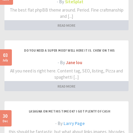
- By
SiteSplat
The best flat phpBB theme around. Period. Fine craftmanship
and [...]
READ MORE
DO YOU NEED A SUPER MOD? WELL HERE IT IS. CHEW ON THIS
03
July
- By
Jane lou
All you need is right here. Content tag, SEO, listing, Pizza and
spaghetti [...]
READ MORE
LASAGNA ON ME THIS TIME OK? I GOT PLENTY OF CASH
30
Dec
- By
Larry Page
this should be fantastic. but what about links,images, bbcodes