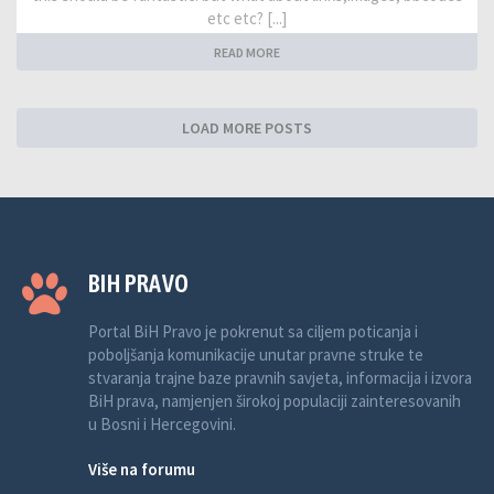
etc etc? [...]
READ MORE
LOAD MORE POSTS
BIH PRAVO
Portal BiH Pravo je pokrenut sa ciljem poticanja i
poboljšanja komunikacije unutar pravne struke te
stvaranja trajne baze pravnih savjeta, informacija i izvora
BiH prava, namjenjen širokoj populaciji zainteresovanih
u Bosni i Hercegovini.
Više na forumu