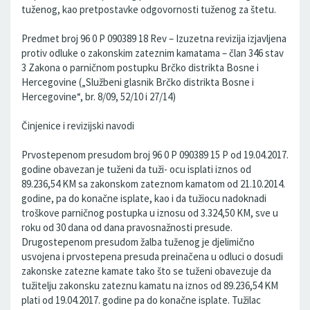
tuženog, kao pretpostavke odgovornosti tuženog za štetu.
Predmet broj 96 0 P 090389 18 Rev – Izuzetna revizija izjavljena
protiv odluke o zakonskim zateznim kamatama – član 346 stav
3 Zakona o parničnom postupku Brčko distrikta Bosne i
Hercegovine („Službeni glasnik Brčko distrikta Bosne i
Hercegovine“, br. 8/09, 52/10 i 27/14)
Činjenice i revizijski navodi
Prvostepenom presudom broj 96 0 P 090389 15 P od 19.04.2017.
godine obavezan je tuženi da tuži- ocu isplati iznos od
89.236,54 KM sa zakonskom zateznom kamatom od 21.10.2014.
godine, pa do konačne isplate, kao i da tužiocu nadoknadi
troškove parničnog postupka u iznosu od 3.324,50 KM, sve u
roku od 30 dana od dana pravosnažnosti presude.
Drugostepenom presudom žalba tuženog je djelimično
usvojena i prvostepena presuda preinačena u odluci o dosudi
zakonske zatezne kamate tako što se tuženi obavezuje da
tužitelju zakonsku zateznu kamatu na iznos od 89.236,54 KM
plati od 19.04.2017. godine pa do konačne isplate. Tužilac