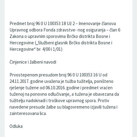
Predmet broj 96 0 U 100353 18 Už 2 – Imenovanje članova
Upravnog odbora Fonda zdravstve- nog osiguranja – član 6
Zakona o upravnim sporovima Brčko distrikta Bosne i
Hercegovine („Službeni glasnik Brčko distrikta Bosne i
Hercegovine“ br. 4/00 i 1/01)
Činjenice i žalbeni navodi
Prvostepenom presudom broj 96 0 U 100353 16 U od
24.11.2017. godine uvažena je tužba tužitelja, poništeno
rješenje tužene od 06.10.2016. godine i predmet vraćen
tuženoj na ponovno odlučivanje, a tužena je obavezana da
tužitelju nadoknadi i troškove upravnog spora. Protiv
navedene presude žalbe su blagovremeno izjavili tužena i
zainteresovana lica.
Odluka