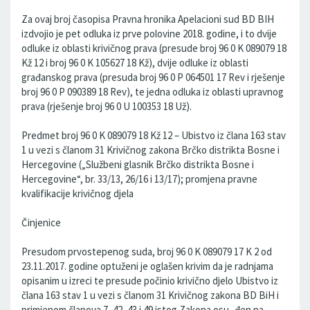
Za ovaj broj časopisa Pravna hronika Apelacioni sud BD BIH
izdvojio je pet odluka iz prve polovine 2018. godine, i to dvije
odluke iz oblasti krivičnog prava (presude broj 96 0 K 089079 18
Kž 12 i broj 96 0 K 105627 18 Kž), dvije odluke iz oblasti
građanskog prava (presuda broj 96 0 P 064501 17 Rev i rješenje
broj 96 0 P 090389 18 Rev), te jedna odluka iz oblasti upravnog
prava (rješenje broj 96 0 U 100353 18 Už).
Predmet broj 96 0 K 089079 18 Kž 12 – Ubistvo iz člana 163 stav
1 u vezi s članom 31 Krivičnog zakona Brčko distrikta Bosne i
Hercegovine („Službeni glasnik Brčko distrikta Bosne i
Hercegovine“, br. 33/13, 26/16 i 13/17); promjena pravne
kvalifikacije krivičnog djela
Činjenice
Presudom prvostepenog suda, broj 96 0 K 089079 17 K 2 od
23.11.2017. godine optuženi je oglašen krivim da je radnjama
opisanim u izreci te presude počinio krivično djelo Ubistvo iz
člana 163 stav 1 u vezi s članom 31 Krivičnog zakona BD BiH i
primjenom članova 7, 42, 43 i 49 istog Zakona osu- đen na