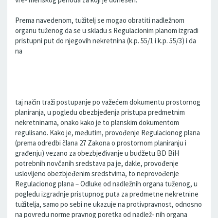
Prema navedenom, tužitelj se mogao obratiti nadležnom
organu tuženog da se u skladu s Regulacionim planom izgradi
pristupni put do njegovih nekretnina (k.p. 55/1 i k.p. 55/3) i da
na
taj način traži postupanje po važećem dokumentu prostornog
planiranja, u pogledu obezbjeđenja pristupa predmetnim
nekretninama, onako kako je to planskim dokumentom
regulisano. Kako je, međutim, provođenje Regulacionog plana
(prema odredbi člana 27 Zakona o prostornom planiranju i
građenju) vezano za obezbjeđivanje u budžetu BD BiH
potrebnih novčanih sredstava pa je, dakle, provođenje
uslovljeno obezbjeđenim sredstvima, to neprovođenje
Regulacionog plana – Odluke od nadležnih organa tuženog, u
pogledu izgradnje pristupnog puta za predmetne nekretnine
tužitelja, samo po sebi ne ukazuje na protivpravnost, odnosno
na povredu norme pravnog poretka od nadlež- nih organa