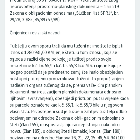
neprovođenja prostorno-planskog dokumenta – član 219
Zakona o obligacionim odnosima („Službeni list SFRJ“, br.
29/78, 39/85, 45/89 i 57/89)
Činjenice i revizijski navodi
Tužitelj u ovom sporu traži da mu tuženi na ime štete isplati
iznos od 280.981,00 KM jer je štetu u tom iznosu, koja se
ogleda u razlici cijene po kojoj je tužitelj prodao svoje
nekretnine k.č. br. 55/1 i k.č. br. 55/3 licu M.S. i cijene koju je
mogao postići da je predmetno zemljište imalo obezbjeđen
pristupni put njemu prouzrokovao tuženi i to propuštanjem
nadležnih organa tuženog da se, prema važe- ćim planskim
dokumentima (realizacijom planskih dokumenata odnosno
njihovim izvršavanjem), obezbjedi pristupni put u vrijeme kada
su parcele označene kao k.č. 55/1 i k.č. 55/3 bile u njegovom
vlasništvu. Prvostepeni sud je tužbeni zahtjev tužitelja odbio
pozivanjem na odredbe Zakona o obli- gacionim odnosima o
šteti (član 155), o uspostavljanju ranijeg stanja i naknadi u
novcu (član 185), o običnoj šteti i izmakloj koristi (član 189) i
pozivanjem na odredbe članova 16, 21, 22, 25, 46, 54, 94 i 100