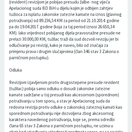
(revident) revizijom je pobijao presudu žalbe- nog vijeća
Apelacionog suda BD BiH u dijelu kojim je odbijen zahtjev
tužioca za isplatu zakonske zatezne kamate na iznos (glavnog
potraživanja) od 89.236,54 KM za period od 21.10.2014. godine
pa do 19.04.2017. godine (koja za taj period iznosi 26.650,34
KM). Iako vrijednost pobijanog dijela pravosnažne presude ne
prelazi 30.000,00 KM, tužilac traži da sud dozvoli reviziju jer bi
odlučivanje po reviziji, kako je naveo, bilo od značaja za
primjenu prava i drugim slučajevima (član 346 stav 3 Zakona o
parničnom postupku).
Odluka
Revizijom izjavljenom protiv drugostepene presude revident
(tužilac) pobija samo odluku o dosudi zakonske zatezne
kamate sadržane u toj presudi kao akcesornom (sporednom)
potraživanju u tom sporu, a stav je Apelacionog suda da
redovna revizija protiv odluke o zakonskoj zateznoj kamati kao
sporednom potraživanju nije dozvoljena zbog akcesornog
karaktera navedenog potraživanja, koje se, prema odredbi
člana 65 stav 3 Zakona o parničnom postupku, ne uzima u
obzir kod utvrđivanja vrijednosti predmeta spora, pa se revizija