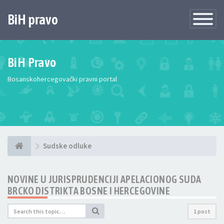
BiH pravo
Toggle
Navigatio
BiH Pravo
Bosanskohercegovački pravni portal
Sudske odluke
NOVINE U JURISPRUDENCIJI APELACIONOG SUDA
BRCKO DISTRIKTA BOSNE I HERCEGOVINE
1 post