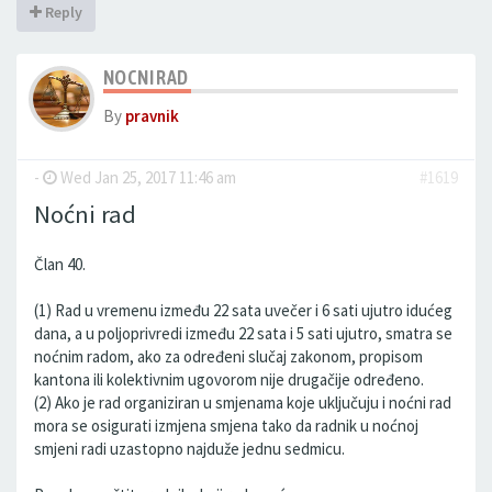
Reply
NOCNI RAD
By
pravnik
-
Wed Jan 25, 2017 11:46 am
#1619
Noćni rad
Član 40.
(1) Rad u vremenu između 22 sata uvečer i 6 sati ujutro idućeg
dana, a u poljoprivredi između 22 sata i 5 sati ujutro, smatra se
noćnim radom, ako za određeni slučaj zakonom, propisom
kantona ili kolektivnim ugovorom nije drugačije određeno.
(2) Ako je rad organiziran u smjenama koje uključuju i noćni rad
mora se osigurati izmjena smjena tako da radnik u noćnoj
smjeni radi uzastopno najduže jednu sedmicu.