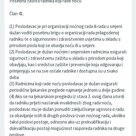
Posebna zaštita radnika koji rade noću
Član 41.
(1) Poslodavac je pri organizaciji noćnog rada ili rada u smjeni
dužan voditi posebnu brigu o organizaciji rada prilagođenoj
radniku te o sigurnosnim i zdravstvenim uvjetima u skladu s
prirodom posla koji se obavlja noću ili u smjeni.
(2) Poslodavac je dužan noćnim i smjenskim radnicima osigurati
sigurnost i zdravstvenu zaštitu u skladu s prirodom posla koji
obavljaju, kao i sredstva zaštite i prevencije koja odgovaraju i
primjenjuju se na sve ostale radnike i dostupna su u svako
doba.
(3) Radnicima koji rade noću poslodavac je dužan osigurati
periodične ljekarske preglede najmanje jednom u dvije godine.
(4) Ako se na ljekarskom pregledu iz stava 3. ovog člana utvrdi
da radniku prijeti nastanak invalidnosti zbog rada noću,
poslodavac mu je dužan ponuditi zaključivanje ugovora o radu
za obavljanje istih ili drugih poslova izvan noćnog rada, ukoliko
takvi poslovi postoje, odnosno ako uz prekvalifikaciju i
dokvalifikaciju postoji mogućnost rasporeda radnika na druge
poslove.