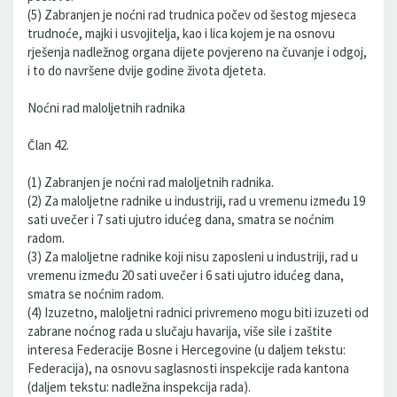
(5) Zabranjen je noćni rad trudnica počev od šestog mjeseca
trudnoće, majki i usvojitelja, kao i lica kojem je na osnovu
rješenja nadležnog organa dijete povjereno na čuvanje i odgoj,
i to do navršene dvije godine života djeteta.
Noćni rad maloljetnih radnika
Član 42.
(1) Zabranjen je noćni rad maloljetnih radnika.
(2) Za maloljetne radnike u industriji, rad u vremenu između 19
sati uvečer i 7 sati ujutro idućeg dana, smatra se noćnim
radom.
(3) Za maloljetne radnike koji nisu zaposleni u industriji, rad u
vremenu između 20 sati uvečer i 6 sati ujutro idućeg dana,
smatra se noćnim radom.
(4) Izuzetno, maloljetni radnici privremeno mogu biti izuzeti od
zabrane noćnog rada u slučaju havarija, više sile i zaštite
interesa Federacije Bosne i Hercegovine (u daljem tekstu:
Federacija), na osnovu saglasnosti inspekcije rada kantona
(daljem tekstu: nadležna inspekcija rada).