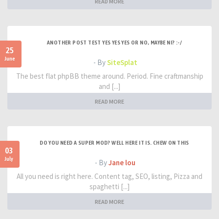
READ MORE
ANOTHER POST TEST YES YES YES OR NO, MAYBE NI? :-/
25
June
- By
SiteSplat
The best flat phpBB theme around. Period. Fine craftmanship
and [...]
READ MORE
DO YOU NEED A SUPER MOD? WELL HERE IT IS. CHEW ON THIS
03
July
- By
Jane lou
All you need is right here. Content tag, SEO, listing, Pizza and
spaghetti [...]
READ MORE