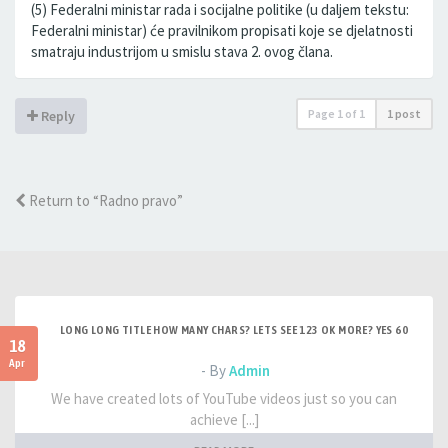
(5) Federalni ministar rada i socijalne politike (u daljem tekstu:
Federalni ministar) će pravilnikom propisati koje se djelatnosti
smatraju industrijom u smislu stava 2. ovog člana.
Page
1
of
1
1 post
Reply
Return to “Radno pravo”
LONG LONG TITLE HOW MANY CHARS? LETS SEE 123 OK MORE? YES 60
18
Apr
- By
Admin
We have created lots of YouTube videos just so you can
achieve [...]