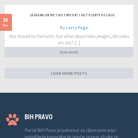
LASAGNA ON ME THIS TIME OK? I GOT PLENTY OF CASH
30
Dec
- By
Larry Page
this should be fantastic. but what about links,images, bbcodes
etc etc? [...]
READ MORE
LOAD MORE POSTS
BIH PRAVO
Portal BiH Pravo je pokrenut sa ciljem poticanja i
poboljšanja komunikacije unutar pravne struke te