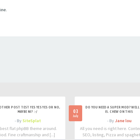
ine.
OTHER POST TEST YES YES YES OR NO,
DO YOU NEED A SUPER MOD? WELL 
03
MAYBE NI? :-/
IS. CHEW ON THIS
July
- By
SiteSplat
- By
Jane lou
best flat phpBB theme around.
All you need is right here. Conte
iod. Fine craftmanship and [...]
SEO, listing, Pizza and spaghetti