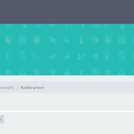
i savjeti
Radno pravo
h