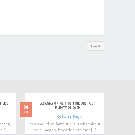
1 post
HERE IT
LASAGNA ON ME THIS TIME OK? I GOT
30
PLENTY OF CASH
Dec
- By
Larry Page
nt tag,
this should be fantastic. but what about
 [...]
links,images, bbcodes etc etc? [...]