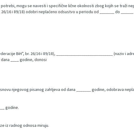
otrebi, mogu se navesti i specifične lične okolnosti zbog kojih se traži n
r. 26/16 i 89/18) odobri neplaćeno odsustvo u periodu od _______ do ______
deracije BiH”, br. 26/16 i 89/18), ___________________________ (naziv i ad
 dana ____ godine, donosi
 osnovu njegovog pisanog zahtjeva od dana _______ godine, odobrava nepl
___ godine.
ze iz radnog odnosa miruju.