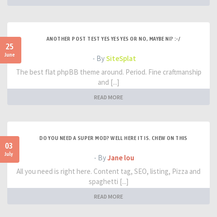
ANOTHER POST TEST YES YES YES OR NO, MAYBE NI? :-/
25
June
- By
SiteSplat
The best flat phpBB theme around. Period. Fine craftmanship
and [...]
READ MORE
DO YOU NEED A SUPER MOD? WELL HERE IT IS. CHEW ON THIS
03
July
- By
Jane lou
All you need is right here. Content tag, SEO, listing, Pizza and
spaghetti [...]
READ MORE