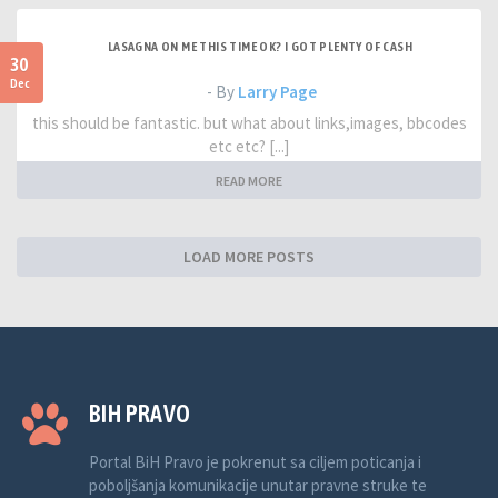
LASAGNA ON ME THIS TIME OK? I GOT PLENTY OF CASH
30
Dec
- By
Larry Page
this should be fantastic. but what about links,images, bbcodes
etc etc? [...]
READ MORE
LOAD MORE POSTS
BIH PRAVO
Portal BiH Pravo je pokrenut sa ciljem poticanja i
poboljšanja komunikacije unutar pravne struke te