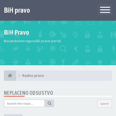
BiH pravo
Toggle
Navigatio
BiH Pravo
Bosanskohercegovački pravni portal
Radno pravo
NEPLACENO ODSUSTVO
1 post