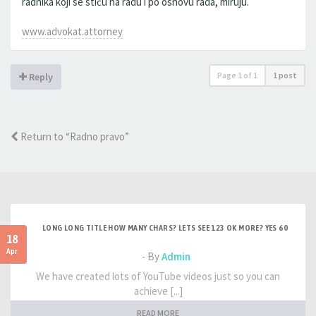
radnika koji se stiču na radu i po osnovu rada, miruju.
www.advokat.attorney
Page
1
of
1
1 post
Reply
Return to “Radno pravo”
LONG LONG TITLE HOW MANY CHARS? LETS SEE 123 OK MORE? YES 60
18
Apr
- By
Admin
We have created lots of YouTube videos just so you can
achieve [...]
READ MORE