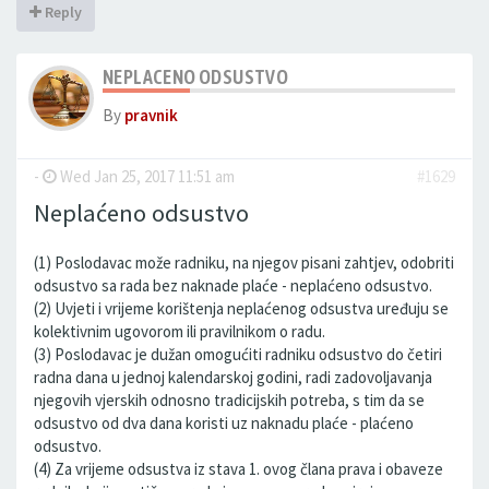
Reply
NEPLACENO ODSUSTVO
By
pravnik
-
Wed Jan 25, 2017 11:51 am
#1629
Neplaćeno odsustvo
(1) Poslodavac može radniku, na njegov pisani zahtjev, odobriti
odsustvo sa rada bez naknade plaće - neplaćeno odsustvo.
(2) Uvjeti i vrijeme korištenja neplaćenog odsustva uređuju se
kolektivnim ugovorom ili pravilnikom o radu.
(3) Poslodavac je dužan omogućiti radniku odsustvo do četiri
radna dana u jednoj kalendarskoj godini, radi zadovoljavanja
njegovih vjerskih odnosno tradicijskih potreba, s tim da se
odsustvo od dva dana koristi uz naknadu plaće - plaćeno
odsustvo.
(4) Za vrijeme odsustva iz stava 1. ovog člana prava i obaveze