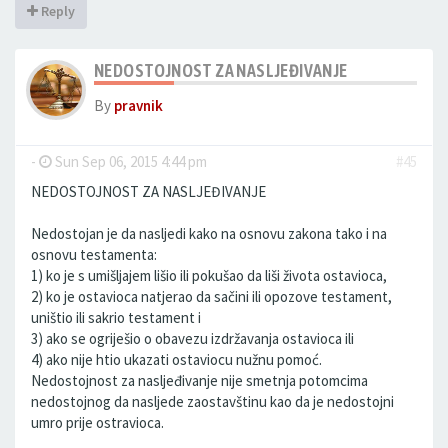
Reply
NEDOSTOJNOST ZA NASLJEĐIVANJE
By
pravnik
-
Sun Sep 06, 2015 4:44 pm
#45
NEDOSTOJNOST ZA NASLJEĐIVANJE
Nedostojan je da nasljedi kako na osnovu zakona tako i na
osnovu testamenta:
1) ko je s umišljajem lišio ili pokušao da liši života ostavioca,
2) ko je ostavioca natjerao da sačini ili opozove testament,
uništio ili sakrio testament i
3) ako se ogriješio o obavezu izdržavanja ostavioca ili
4) ako nije htio ukazati ostaviocu nužnu pomoć.
Nedostojnost za nasljeđivanje nije smetnja potomcima
nedostojnog da nasljede zaostavštinu kao da je nedostojni
umro prije ostravioca.