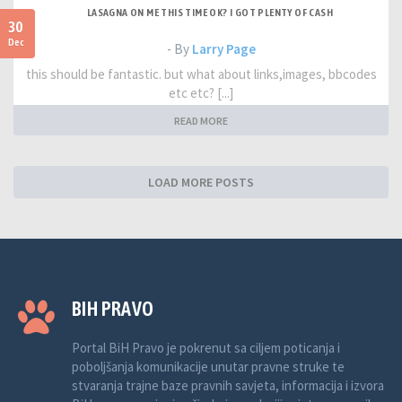
LASAGNA ON ME THIS TIME OK? I GOT PLENTY OF CASH
30
Dec
- By
Larry Page
this should be fantastic. but what about links,images, bbcodes
etc etc? [...]
READ MORE
LOAD MORE POSTS
BIH PRAVO
Portal BiH Pravo je pokrenut sa ciljem poticanja i
poboljšanja komunikacije unutar pravne struke te
stvaranja trajne baze pravnih savjeta, informacija i izvora