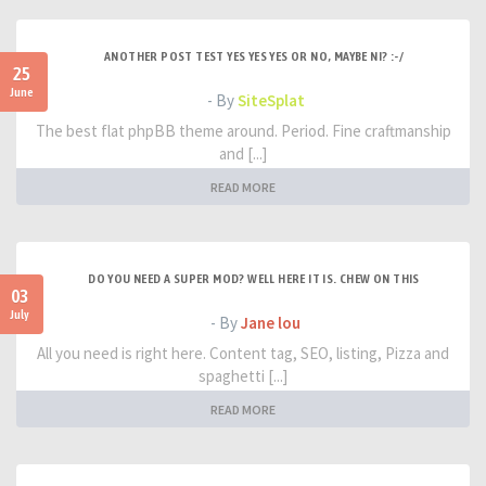
ANOTHER POST TEST YES YES YES OR NO, MAYBE NI? :-/
25
June
- By
SiteSplat
The best flat phpBB theme around. Period. Fine craftmanship
and [...]
READ MORE
DO YOU NEED A SUPER MOD? WELL HERE IT IS. CHEW ON THIS
03
July
- By
Jane lou
All you need is right here. Content tag, SEO, listing, Pizza and
spaghetti [...]
READ MORE