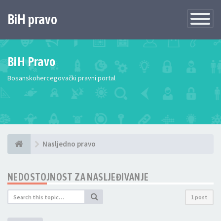
BiH pravo
Toggle
Navigatio
BiH Pravo
Bosanskohercegovački pravni portal
Nasljedno pravo
NEDOSTOJNOST ZA NASLJEĐIVANJE
1 post