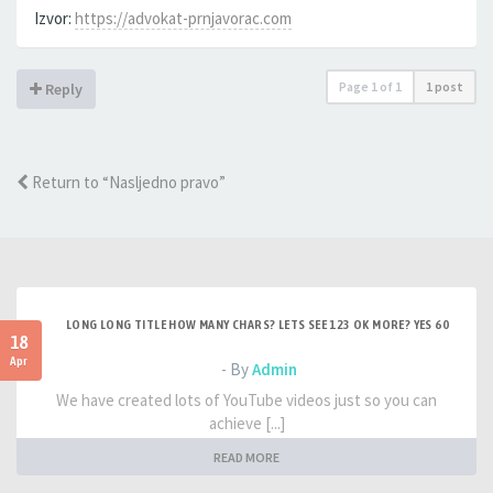
Izvor:
https://advokat-prnjavorac.com
Page
1
of
1
1 post
Reply
Return to “Nasljedno pravo”
LONG LONG TITLE HOW MANY CHARS? LETS SEE 123 OK MORE? YES 60
18
Apr
- By
Admin
We have created lots of YouTube videos just so you can
achieve [...]
READ MORE