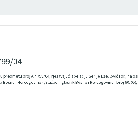
 799/04
u predmetu broj AP 799/04, rješavajući apelaciju Senije Dželilović i dr., na o
g suda Bosne i Hercegovine („Službeni glasnik Bosne i Hercegovine“ broj 60/05),