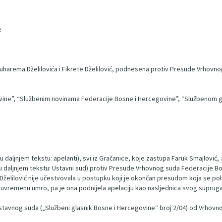
e
Muharema Dželilovića i Fikrete Dželilović, podnesena protiv Presude Vrhov
vine”, “Službenim novinama Federacije Bosne i Hercegovine”, “Službenom g
 (u daljnjem tekstu: apelanti), svi iz Gračanice, koje zastupa Faruk Smajlović,
daljnjem tekstu: Ustavni sud) protiv Presude Vrhovnog suda Federacije Bos
a Dželilović nije učestvovala u postupku koji je okončan presudom koja se 
eđuvremenu umro, pa je ona podnijela apelaciju kao nasljednica svog supruga
 Ustavnog suda („Službeni glasnik Bosne i Hercegovine“ broj 2/04) od Vrhovn