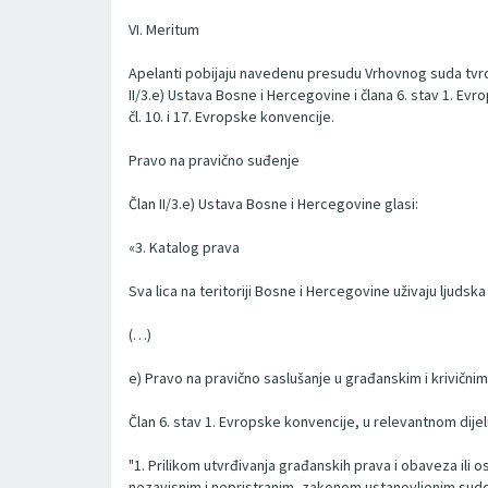
VI. Meritum
Apelanti pobijaju navedenu presudu Vrhovnog suda tvrde
II/3.e) Ustava Bosne i Hercegovine i člana 6. stav 1. Evr
čl. 10. i 17. Evropske konvencije.
Pravo na pravično suđenje
Član II/3.e) Ustava Bosne i Hercegovine glasi:
«3. Katalog prava
Sva lica na teritoriji Bosne i Hercegovine uživaju ljudska
(…)
e) Pravo na pravično saslušanje u građanskim i krivični
Član 6. stav 1. Evropske konvencije, u relevantnom dijelu
"1. Prilikom utvrđivanja građanskih prava i obaveza ili
nezavisnim i nepristranim, zakonom ustanovljenim sud