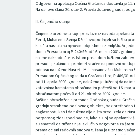
Odgovor na apelaciju Općina Gračanica dostavila je 11.
Na osnovu člana 26. stav 2. Pravila Ustavnog suda, odg
III. Činjenično stanje
Činjenice predmeta koje proizlaze iz navoda apelanata
Ferid, Muharem i Senija Dželilović podnijeli su tužbu pr
klizišta nastala na njihovim objektima i zemljištu. Vri
donio Presudu broj P-240/99 od 16. marta 2001. godine,
na ime naknade štete. Istom presudom tužbeni zahtjev
presuda je ukinuta i predmet vraćen na ponovni postupak
odnosu na tužene Nusreta Mulahasanovića i Muharema Sa
Presudom Općinskog suda u Gračanici broj P-489/01 od 2
od 11. aprila 2003. godine, naloženo je tuženoj da na im
zateznima kamatama obračunatim počevši od 16. marta
obračunatom počevši od 21. oktobra 2002. godine.
Suština obrazloženja presuda Općinskog suda u Gračanic
gradnju stambeno-poslovnog objekta, bez prethodno tra
saglasnosti, kao i da tužena nije ništa preduzela da N
potpornog zida ispod padine, iako su joj se apelanti viš
su smatrali da tužena nije isključivo odgovorna za štet
prema ocjeni redovnih sudova tužena je u znatno većem