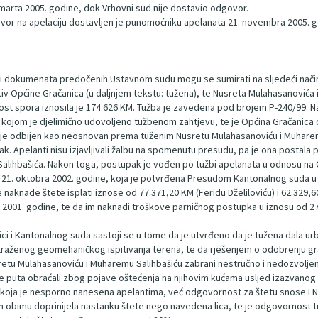
 marta 2005. godine, dok Vrhovni sud nije dostavio odgovor.
ovor na apelaciju dostavljen je punomoćniku apelanata 21. novembra 2005. g
 i dokumenata predočenih Ustavnom sudu mogu se sumirati na sljedeći nači
otiv Općine Gračanica (u daljnjem tekstu: tužena), te Nusreta Mulahasanovića
jednost spora iznosila je 174.626 KM. Tužba je zavedena pod brojem P-240/99.
 kojom je djelimično udovoljeno tužbenom zahtjevu, te je Općina Gračanica
 je odbijen kao neosnovan prema tuženim Nusretu Mulahasanoviću i Muhare
. Apelanti nisu izjavljivali žalbu na spomenutu presudu, pa je ona postala p
lihbašića. Nakon toga, postupak je vođen po tužbi apelanata u odnosu na O
1. oktobra 2002. godine, koja je potvrđena Presudom Kantonalnog suda u Tuz
e naknade štete isplati iznose od 77.371,20 KM (Feridu Dželiloviću) i 62.329,
 2001. godine, te da im naknadi troškove parničnog postupka u iznosu od
i i Kantonalnog suda sastoji se u tome da je utvrđeno da je tužena dala u
ženog geomehaničkog ispitivanja terena, te da rješenjem o odobrenju grad
usretu Mulahasanoviću i Muharemu Salihbašiću zabrani nestručno i nedozvolj
e puta obraćali zbog pojave oštećenja na njihovim kućama usljed izazvanog kl
u koja je nesporno nanesena apelantima, već odgovornost za štetu snose i N
 obimu doprinijela nastanku štete nego navedena lica, te je odgovornost