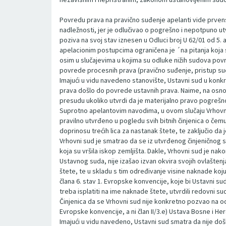
Povredu prava na pravično suđenje apelanti vide prvenst
nadležnosti, jer je odlučivao o pogrešno i nepotpuno 
poziva na svoj stav iznesen u Odluci broj U 62/01 od 5.
apelacionim postupcima ograničena je ´na pitanja koja s
osim u slučajevima u kojima su odluke nižih sudova povrij
povrede procesnih prava (pravično suđenje, pristup sudu,
Imajući u vidu navedeno stanovište, Ustavni sud u konkr
prava došlo do povrede ustavnih prava. Naime, na osnovu
presudu ukoliko utvrdi da je materijalno pravo pogrešn
Suprotno apelantovim navodima, u ovom slučaju Vrhovni s
pravilno utvrđeno u pogledu svih bitnih činjenica o čem
doprinosu trećih lica za nastanak štete, te zaključio d
Vrhovni sud je smatrao da se iz utvrđenog činjeničnog s
koja su vršila iskop zemljišta. Dakle, Vrhovni sud je nak
Ustavnog suda, nije izašao izvan okvira svojih ovlašte
štete, te u skladu s tim određivanje visine naknade koju 
člana 6. stav 1. Evropske konvencije, koje bi Ustavni s
treba isplatiti na ime naknade štete, utvrdili redovni su
Činjenica da se Vrhovni sud nije konkretno pozvao na od
Evropske konvencije, a ni član II/3.e) Ustava Bosne i He
Imajući u vidu navedeno, Ustavni sud smatra da nije doš