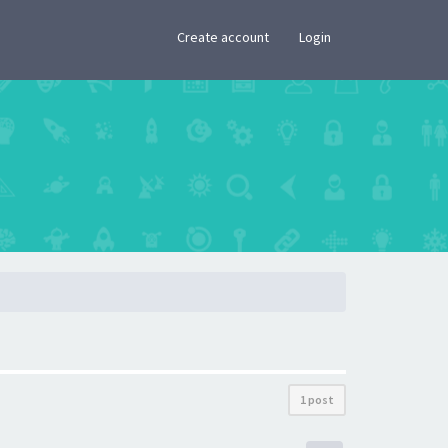
×
Create account
Login
1 post