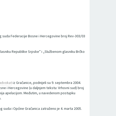
nog suda Federacije Bosne i Hercegovine broj Rev-303/03
lasniku Republike Srpske” i „Službenom glasniku Brčko
advokat
iz Gračanice, podnijeli su 9. septembra 2004.
ne i Hercegovine (u daljnjem tekstu: Vrhovni sud) broj
pobija apelacijom. Međutim, u navedenom postupku
.
og suda i Općine Gračanica zatraženo je 4. marta 2005.