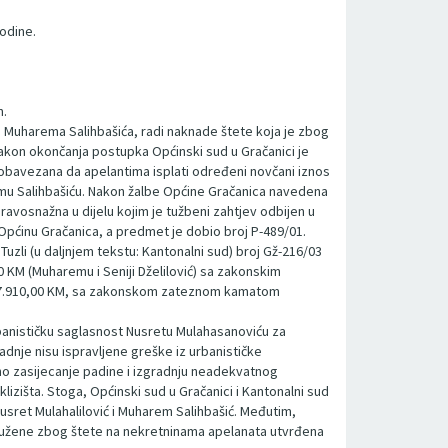
odine.
n.
 i Muharema Salihbašića, radi naknade štete koja je zbog
 Nakon okončanja postupka Općinski sud u Gračanici je
 obavezana da apelantima isplati određeni novčani iznos
mu Salihbašiću. Nakon žalbe Općine Gračanica navedena
ravosnažna u dijelu kojim je tužbeni zahtjev odbijen u
pćinu Gračanica, a predmet je dobio broj P-489/01.
li (u daljnjem tekstu: Kantonalni sud) broj Gž-216/03
60 KM (Muharemu i Seniji Dželilović) sa zakonskim
 27.910,00 KM, sa zakonskom zateznom kamatom
rbanističku saglasnost Nusretu Mulahasanoviću za
nje nisu ispravljene greške iz urbanističke
eno zasijecanje padine i izgradnju neadekvatnog
izišta. Stoga, Općinski sud u Gračanici i Kantonalni sud
usret Mulahalilović i Muharem Salihbašić. Međutim,
 tužene zbog štete na nekretninama apelanata utvrđena