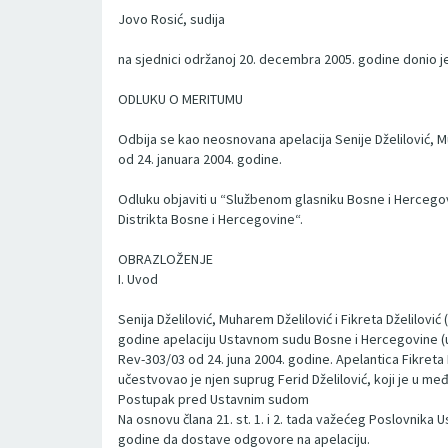
Jovo Rosić, sudija
na sjednici održanoj 20. decembra 2005. godine donio j
ODLUKU O MERITUMU
Odbija se kao neosnovana apelacija Senije Dželilović, 
od 24. januara 2004. godine.
Odluku objaviti u “Službenom glasniku Bosne i Hercego
Distrikta Bosne i Hercegovine“.
OBRAZLOŽENJE
I. Uvod
Senija Dželilović, Muharem Dželilović i Fikreta Dželilović
godine apelaciju Ustavnom sudu Bosne i Hercegovine (u 
Rev-303/03 od 24. juna 2004. godine. Apelantica Fikret
učestvovao je njen suprug Ferid Dželilović, koji je u m
Postupak pred Ustavnim sudom
Na osnovu člana 21. st. 1. i 2. tada važećeg Poslovnika
godine da dostave odgovore na apelaciju.