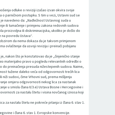
šenja odluke o reviziji izašao izvan okvira svoje
 o parničnom postupku. S tim u vezi, Ustavni sud se
dje je navedeno da: „Nadležnost Ustavnog suda u
anje ili tumačenje i primjenu zakona redovnih sudova
a proizvoljna ili diskriminacijska, ukoliko je došlo do
je na povredu Ustava“.
d, s obzirom da nema dokaza da je takvom primjenom
 ovlaštenje da usvoji reviziju i preinači pobijanu
e, nakon što je konstatovao da je „činjenično stanje
nio materijalno pravo u pogledu relevantnih odredbi o
ošlo do preinačenja presuda nižestepenih sudova. Naime,
rnost tužene daleko veća od odgovornosti trećih lica
li niži sudovi, čime Vrhovni sud, prema mišljenju
đivanje omjera odgovornosti nekog lica za nastanak
tanje u smislu člana II/3.e) Ustava Bosne i Hercegovine i
vornosti za nastalu štetu i visina novčanog iznosa koji
 za nastalu štetu ne pokreće pitanja iz člana 6. stav 1.
egovine i člana 6. stav 1. Evropske konvencije.