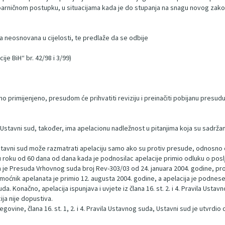
parničnom postupku, u situacijama kada je do stupanja na snagu novog zak
a neosnovana u cijelosti, te predlaže da se odbije
e BiH“ br. 42/98 i 3/99)
no primijenjeno, presudom će prihvatiti reviziju i preinačiti pobijanu presudu
, Ustavni sud, također, ima apelacionu nadležnost u pitanjima koja su sad
stavni sud može razmatrati apelaciju samo ako su protiv presude, odnosno od
 roku od 60 dana od dana kada je podnosilac apelacije primio odluku o posl
e Presuda Vrhovnog suda broj Rev-303/03 od 24. januara 2004. godine, prot
nik apelanata je primio 12. augusta 2004. godine, a apelacija je podnesen
a. Konačno, apelacija ispunjava i uvjete iz člana 16. st. 2. i 4. Pravila Usta
ija nije dopustiva.
egovine, člana 16. st. 1, 2. i 4. Pravila Ustavnog suda, Ustavni sud je utvrd