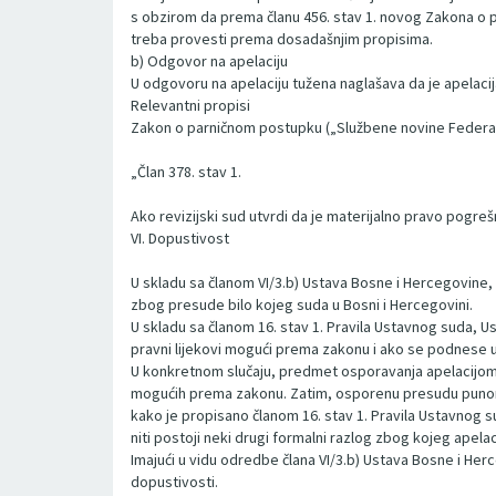
s obzirom da prema članu 456. stav 1. novog Zakona o 
treba provesti prema dosadašnjim propisima.
b) Odgovor na apelaciju
U odgovoru na apelaciju tužena naglašava da je apelacij
Relevantni propisi
Zakon o parničnom postupku („Službene novine Federacij
„Član 378. stav 1.
Ako revizijski sud utvrdi da je materijalno pravo pogreš
VI. Dopustivost
U skladu sa članom VI/3.b) Ustava Bosne i Hercegovine
zbog presude bilo kojeg suda u Bosni i Hercegovini.
U skladu sa članom 16. stav 1. Pravila Ustavnog suda, U
pravni lijekovi mogući prema zakonu i ako se podnese u
U konkretnom slučaju, predmet osporavanja apelacijom j
mogućih prema zakonu. Zatim, osporenu presudu punomoć
kako je propisano članom 16. stav 1. Pravila Ustavnog sud
niti postoji neki drugi formalni razlog zbog kojeg apelac
Imajući u vidu odredbe člana VI/3.b) Ustava Bosne i Herc
dopustivosti.