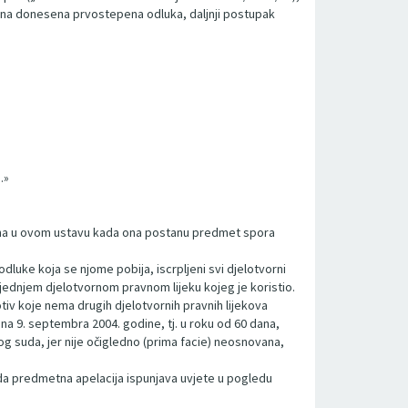
ona donesena prvostepena odluka, daljnji postupak
.»
ržana u ovom ustavu kada ona postanu predmet spora
luke koja se njome pobija, iscrpljeni svi djelotvorni
jednjem djelotvornom pravnom lijeku kojeg je koristio.
iv koje nema drugih djelotvornih pravnih lijekova
a 9. septembra 2004. godine, tj. u roku od 60 dana,
vnog suda, jer nije očigledno (prima facie) neosnovana,
io da predmetna apelacija ispunjava uvjete u pogledu