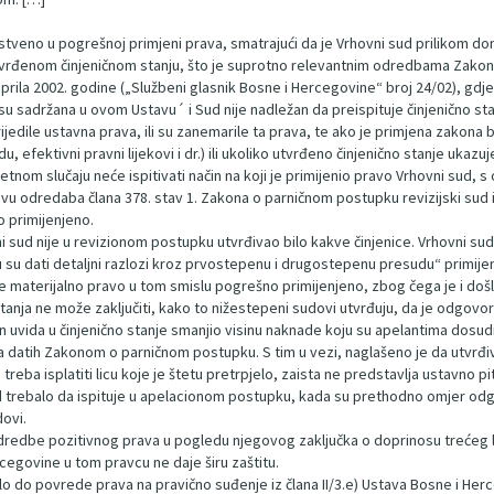
veno u pogrešnoj primjeni prava, smatrajući da je Vrhovni sud prilikom dono
utvrđenom činjeničnom stanju, što je suprotno relevantnim odredbama Zakona
 aprila 2002. godine („Službeni glasnik Bosne i Hercegovine“ broj 24/02), g
u sadržana u ovom Ustavu´ i Sud nije nadležan da preispituje činjenično st
edile ustavna prava, ili su zanemarile ta prava, te ako je primjena zakona bil
 efektivni pravni lijekovi i dr.) ili ukoliko utvrđeno činjenično stanje ukazu
etnom slučaju neće ispitivati način na koji je primijenio pravo Vrhovni su
 odredaba člana 378. stav 1. Zakona o parničnom postupku revizijski sud ima
o primijenjeno.
ud nije u revizionom postupku utvrđivao bilo kakve činjenice. Vrhovni sud j
u su dati detaljni razlozi kroz prvostepenu i drugostepenu presudu“ primije
a je materijalno pravo u tom smislu pogrešno primijenjeno, zbog čega je i d
tanja ne može zaključiti, kako to nižestepeni sudovi utvrđuju, da je odgovo
on uvida u činjenično stanje smanjio visinu naknade koju su apelantima dosudi
nja datih Zakonom o parničnom postupku. S tim u vezi, naglašeno je da utvr
treba isplatiti licu koje je štetu pretrpjelo, zaista ne predstavlja ustavno pi
ud trebalo da ispituje u apelacionom postupku, kada su prethodno omjer odgo
dovi.
redbe pozitivnog prava u pogledu njegovog zaključka o doprinosu trećeg lica
rcegovine u tom pravcu ne daje širu zaštitu.
lo do povrede prava na pravično suđenje iz člana II/3.e) Ustava Bosne i Herc