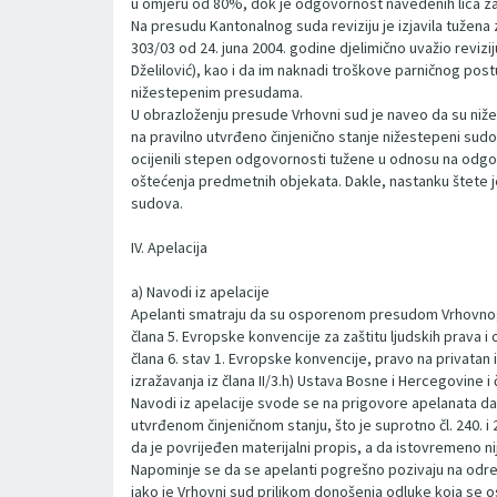
u omjeru od 80%, dok je odgovornost navedenih lica za
Na presudu Kantonalnog suda reviziju je izjavila tužen
303/03 od 24. juna 2004. godine djelimično uvažio revizij
Dželilović), kao i da im naknadi troškove parničnog p
nižestepenim presudama.
U obrazloženju presude Vrhovni sud je naveo da su nižes
na pravilno utvrđeno činjenično stanje nižestepeni sudo
ocijenili stepen odgovornosti tužene u odnosu na odgovorn
oštećenja predmetnih objekata. Dakle, nastanku štete je
sudova.
IV. Apelacija
a) Navodi iz apelacije
Apelanti smatraju da su osporenom presudom Vrhovnog sud
člana 5. Evropske konvencije za zaštitu ljudskih prava i
člana 6. stav 1. Evropske konvencije, pravo na privatan 
izražavanja iz člana II/3.h) Ustava Bosne i Hercegovine 
Navodi iz apelacije svode se na prigovore apelanata da 
utvrđenom činjeničnom stanju, što je suprotno čl. 240. 
da je povrijeđen materijalni propis, a da istovremeno ni
Napominje se da se apelanti pogrešno pozivaju na od
iako je Vrhovni sud prilikom donošenja odluke koja se 