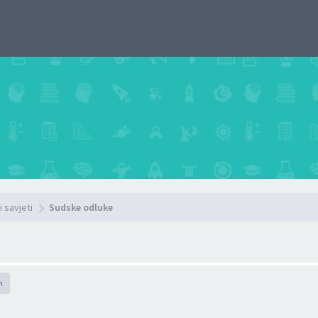
i savjeti
Sudske odluke
h