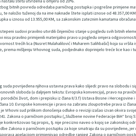
 nastalu štetu utvrđena u omjeru od 20%.
a zbog bitnih povreda odredaba parničnog postupka i pogrešne primjene mat
u, te naložio tuženoj da na ime naknade štete isplati iznose od 48.357,00 KM 
ostupka u iznosu od 13.955,00 KM, sa zakonskim zateznim kamatama obračun
tepeni sudovi pravilno utvrdili činjenično stanje u pogledu svih bitnih ele
vi nisu pravilno primijenili materijalno pravo u pogledu omjera odgovornost
ost trećih lica (Nusret Mulahalilović i Muharem Salihbašić) koja su vršila is
, prema mišljenju Vrhovnog suda, podjednako doprinijelo treće lice kao i tu
a povrijeđena njihova ustavna prava kako slijedi: pravo na slobodu i sigur
 osnovnih sloboda (u daljnjem tekstu: Evropska konvencija), pravo na pravičn
i porodični život, dom i prepisku iz člana II/3.f) Ustava Bosne i Hercegovine
i člana 10. Evropske konvencije i pravo na zabranu zloupotrebe prava iz član
je Vrhovni sud prilikom donošenja odluke o reviziji izašao izvan okvira svoj
i 241. Zakona o parničnom postupku („Službene novine Federacije BiH“ broj 
je konkretizovao taj propis, tj. nije precizno naveo o kojoj se zakonskoj odr
redbe Zakona o parničnom postupku za koje smatraju da su povrijeđene, j
osporava apelacijom primjenjivao odredbe ranijeg Zakona o parničnom postup