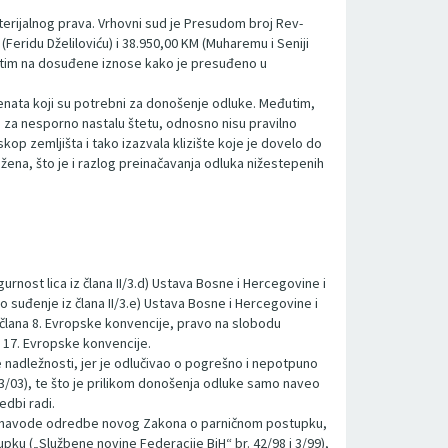
erijalnog prava. Vrhovni sud je Presudom broj Rev-
(Feridu Dželiloviću) i 38.950,00 KM (Muharemu i Seniji
atim na dosuđene iznose kako je presuđeno u
menata koji su potrebni za donošenje odluke. Međutim,
i za nesporno nastalu štetu, odnosno nisu pravilno
kop zemljišta i tako izazvala klizište koje je dovelo do
žena, što je i razlog preinačavanja odluka nižestepenih
nost lica iz člana II/3.d) Ustava Bosne i Hercegovine i
o suđenje iz člana II/3.e) Ustava Bosne i Hercegovine i
 i člana 8. Evropske konvencije, pravo na slobodu
a 17. Evropske konvencije.
e nadležnosti, jer je odlučivao o pogrešno i nepotpuno
53/03), te što je prilikom donošenja odluke samo naveo
edbi radi.
er navode odredbe novog Zakona o parničnom postupku,
ku („Službene novine Federacije BiH“ br. 42/98 i 3/99),