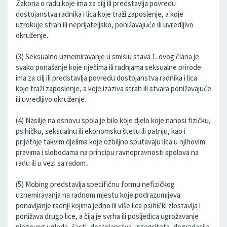
Zakona o radu koje ima za cilj ili predstavlja povredu
dostojanstva radnika i lica koje traži zaposlenje, a koje
uzrokuje strah ili neprijateljsko, ponižavajuće ili uvredljivo
okruženje.
(3) Seksualno uznemiravanje u smislu stava 1. ovog člana je
svako ponašanje koje riječima ili radnjama seksualne prirode
ima za cilj ili predstavlja povredu dostojanstva radnika i lica
koje traži zaposlenje, a koje izaziva strah ili stvara ponižavajuće
ili uvredljivo okruženje.
(4) Nasilje na osnovu spola je bilo koje djelo koje nanosi fizičku,
psihičku, seksualnu ili ekonomsku štetu ili patnju, kao i
prijetnje takvim djelima koje ozbiljno sputavaju lica u njihovim
pravima i slobodama na principu ravnopravnosti spolova na
radu ili u vezi sa radom.
(5) Mobing predstavlja specifičnu formu nefizičkog
uznemiravanja na radnom mjestu koje podrazumijeva
ponavljanje radnji kojima jedno ili više lica psihički zlostavlja i
ponižava drugo lice, a čija je svrha ili posljedica ugrožavanje
njegovog ugleda, časti, dostojanstva, integriteta, degradacija