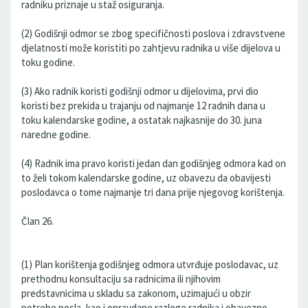
radniku priznaje u staž osiguranja.
(2) Godišnji odmor se zbog specifičnosti poslova i zdravstvene
djelatnosti može koristiti po zahtjevu radnika u više dijelova u
toku godine.
(3) Ako radnik koristi godišnji odmor u dijelovima, prvi dio
koristi bez prekida u trajanju od najmanje 12 radnih dana u
toku kalendarske godine, a ostatak najkasnije do 30. juna
naredne godine.
(4) Radnik ima pravo koristi jedan dan godišnjeg odmora kad on
to želi tokom kalendarske godine, uz obavezu da obavijesti
poslodavca o tome najmanje tri dana prije njegovog korištenja.
Član 26.
(1) Plan korištenja godišnjeg odmora utvrđuje poslodavac, uz
prethodnu konsultaciju sa radnicima ili njihovim
predstavnicima u skladu sa zakonom, uzimajući u obzir
potrebe posla, kao i opravdane razloge radnika i obavezno