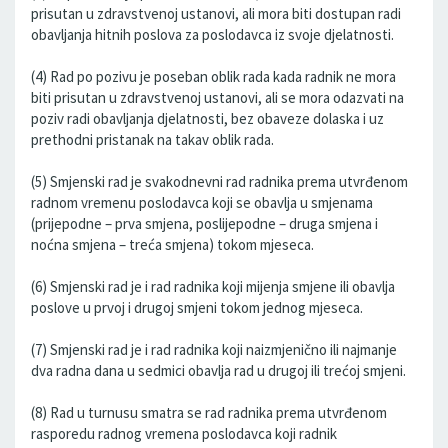
prisutan u zdravstvenoj ustanovi, ali mora biti dostupan radi
obavljanja hitnih poslova za poslodavca iz svoje djelatnosti.
(4) Rad po pozivu je poseban oblik rada kada radnik ne mora
biti prisutan u zdravstvenoj ustanovi, ali se mora odazvati na
poziv radi obavljanja djelatnosti, bez obaveze dolaska i uz
prethodni pristanak na takav oblik rada.
(5) Smjenski rad je svakodnevni rad radnika prema utvrđenom
radnom vremenu poslodavca koji se obavlja u smjenama
(prijepodne – prva smjena, poslijepodne – druga smjena i
noćna smjena – treća smjena) tokom mjeseca.
(6) Smjenski rad je i rad radnika koji mijenja smjene ili obavlja
poslove u prvoj i drugoj smjeni tokom jednog mjeseca.
(7) Smjenski rad je i rad radnika koji naizmjenično ili najmanje
dva radna dana u sedmici obavlja rad u drugoj ili trećoj smjeni.
(8) Rad u turnusu smatra se rad radnika prema utvrđenom
rasporedu radnog vremena poslodavca koji radnik