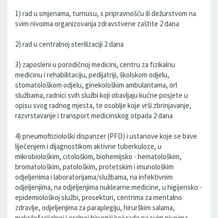
1) rad u smjenama, turnusu, s pripravnošću ili dežurstvom na
svim nivoima organizovanja zdravstvene zaštite 2 dana
2) rad u centralnoj sterilizaciji 2 dana
3) zaposleni u porodičnoj medicini, centru za fizikalnu
medicinu i rehabilitaciju, pedijatriji, školskom odjelu,
stomatološkom odjelu, ginekološkim ambulantama, orl
službama, radnici svih službi koji obavljaju kućne posjete u
opisu svog radnog mjesta, te osoblje koje vrši zbrinjavanje,
razvrstavanje i transport medicinskog otpada 2 dana
4) pneumoftiziološki dispanzer (PFD) i ustanove koje se bave
liječenjem i dijagnostikom aktivne tuberkuloze, u
mikrobiološkim, citološkim, biohemijsko - hematološkim,
bromatološkim, patološkim, protetskim i imunološkim
odjeljenima i laboratorijama/službama, na infektivnim
odjeljenjima, na odjeljenjima nuklearne medicine, u higijensko -
epidemiološkoj službi, prosekturi, centrima za mentalno
zdravlje, odjeljenjima za paraplegiju, hirurškim salama,
maksilofacijalnoj i oralnoj hirurgiji koji rade na svim nivoima