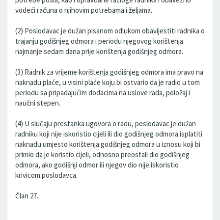
vodeći računa o njihovim potrebama i željama.
(2) Poslodavac je dužan pisanom odlukom obavijestiti radnika o
trajanju godišnjeg odmora i periodu njegovog korištenja
najmanje sedam dana prije korištenja godišnjeg odmora.
(3) Radnik za vrijeme korištenja godišnjeg odmora ima pravo na
naknadu plaće, u visini plaće koju bi ostvario da je radio u tom
periodu sa pripadajućim dodacima na uslove rada, položaj i
naučni stepen.
(4) U slučaju prestanka ugovora o radu, poslodavac je dužan
radniku koji nije iskoristio cijeli ili dio godišnjeg odmora isplatiti
naknadu umjesto korištenja godišnjeg odmora u iznosu koji bi
primio da je koristio cijeli, odnosno preostali dio godišnjeg
odmora, ako godišnji odmor ili njegov dio nije iskoristio
krivicom poslodavca.
Član 27.