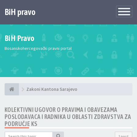
BiH pravo
Toggle
Navigatio
BiH Pravo
Bosanskohercegovački pravni portal
Zakoni Kantona Sarajevo
KOLEKTIVNI UGOVOR O PRAVIMA I OBAVEZAMA
POSLODAVACA I RADNIKA U OBLASTI ZDRAVSTVA ZA
PODRUČJE KS
1 post