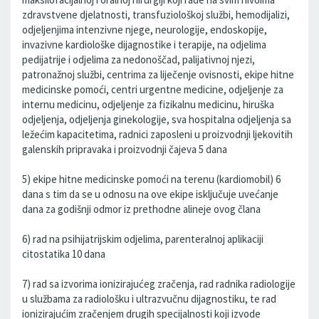
zdravstvene djelatnosti, transfuziološkoj službi, hemodijalizi,
odjeljenjima intenzivne njege, neurologije, endoskopije,
invazivne kardiološke dijagnostike i terapije, na odjelima
pedijatrije i odjelima za nedonoščad, palijativnoj njezi,
patronažnoj službi, centrima za liječenje ovisnosti, ekipe hitne
medicinske pomoći, centri urgentne medicine, odjeljenje za
internu medicinu, odjeljenje za fizikalnu medicinu, hiruška
odjeljenja, odjeljenja ginekologije, sva hospitalna odjeljenja sa
ležećim kapacitetima, radnici zaposleni u proizvodnji ljekovitih
galenskih pripravaka i proizvodnji čajeva 5 dana
5) ekipe hitne medicinske pomoći na terenu (kardiomobil) 6
dana s tim da se u odnosu na ove ekipe isključuje uvećanje
dana za godišnji odmor iz prethodne alineje ovog člana
6) rad na psihijatrijskim odjelima, parenteralnoj aplikaciji
citostatika 10 dana
7) rad sa izvorima ionizirajućeg zračenja, rad radnika radiologije
u službama za radiološku i ultrazvučnu dijagnostiku, te rad
ionizirajućim zračenjem drugih specijalnosti koji izvode