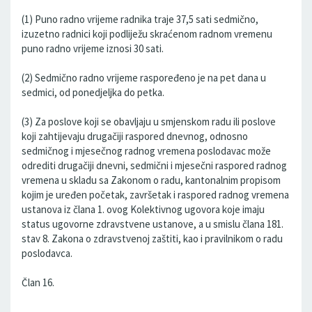
(1) Puno radno vrijeme radnika traje 37,5 sati sedmično,
izuzetno radnici koji podliježu skraćenom radnom vremenu
puno radno vrijeme iznosi 30 sati.
(2) Sedmično radno vrijeme raspoređeno je na pet dana u
sedmici, od ponedjeljka do petka.
(3) Za poslove koji se obavljaju u smjenskom radu ili poslove
koji zahtijevaju drugačiji raspored dnevnog, odnosno
sedmičnog i mjesečnog radnog vremena poslodavac može
odrediti drugačiji dnevni, sedmični i mjesečni raspored radnog
vremena u skladu sa Zakonom o radu, kantonalnim propisom
kojim je uređen početak, završetak i raspored radnog vremena
ustanova iz člana 1. ovog Kolektivnog ugovora koje imaju
status ugovorne zdravstvene ustanove, a u smislu člana 181.
stav 8. Zakona o zdravstvenoj zaštiti, kao i pravilnikom o radu
poslodavca.
Član 16.