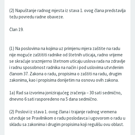
(2) Napuštanje radnog mjesta iz stava 1. ovog člana predstavlja
težu povredu radne obaveze.
Član 19.
(1) Na poslovima na kojima uz primjenu mjera zaštite na radu
nije moguće zaštititi radnike od štetnih uticaja, radno vrijeme
se skraćuje srazmjerno štetnom uticaju uslova rada na zdravlje
i radnu sposobnost radnika na način i pod uslovima utvrđenim
članom 37. Zakona o radu, propisima o zaštiti na radu, drugim
zakonima, kao i propisima donijetim na osnovu ovih zakona.
1a) Rad sa izvorima jonizirajućeg zračenja – 30 sati sedmično,
dnevno 6 sati raspoređeno na 5 dana sedmično.
(2) Poslovi iz stava 1. ovog člana i trajanje radnog vremena
utvrđuje se Pravilnikom o radu poslodavca i ugovorom o radu u
skladu sa zakonima i drugim propisima koji regulišu ovu oblast.