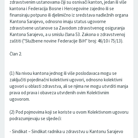
zdravstvenim ustanovama čiji su osnivači kanton, jedan ili više
kantona i Federacija Bosne i Hercegovine zajedno ili se
finansiraju potpuno ili djelimično iz sredstava nadležnih organa
Kantona Sarajevo, odnosno imaju status ugovorne
zdravstvene ustanove sa Zavodom zdravstvenog osiguranja
Kantona Sarajevo, a u smislu člana 53. Zakona o zdravstvenoj
zaštiti ("Službene novine Federacije BiH" broj: 46/10 i 75/13).
Član 2.
(1) Na nivou kantona jednog ili više poslodavaca mogu se
zaključiti pojedinačni kolektivni ugovori, odnosno kolektivni
ugovori u oblasti zdravstva, ali se njima ne mogu utvrditi manja
prava od prava i obaveza utvrđenih ovim Kolektivnim
ugovorom.
(2) Pod pojmovima koji se koriste u ovom Kolektivnom ugovoru
podrazumjevaju se sljedeći:
- Sindikat – Sindikat radnika u zdravstvu u Kantonu Sarajevo