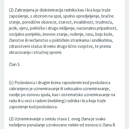
(2) Zabranjena je diskriminacija radnika kao i lica koja traže
zaposlenje, s obzirom na spol, spolno opredjeljenje, bračno
stanje, porodične obaveze, starost, invalidnost, trudnoću,
jezik, vjeru, političko i drugo mišljenje, nacionalnu pripadnost,
socijalno porijeklo, imovno stanje, rođenje, rasu, boju kože,
članstvo ili nečlanstvo u političkim strankama i sindikatima,
zdravstveni status ili neko drugo lično svojstvo, te prema
obrazovanju i stručnoj spremi.
Član 5.
(1) Poslodavcu i drugim licima zaposlenim kod poslodavca
zabranjeno je uznemiravanje ili seksualno uznemiravanje,
nasilje po osnovu spola, kao i sistematsko uznemiravanje na
radu ili u vezi s radom (mobbing) radnika i lica koja traže
zaposlenje kod poslodavca.
(2) Uznemiravanje u smislu stava 1. ovog člana je svako
neželjeno ponašanje uzrokovano nekim od osnova iz člana 8.