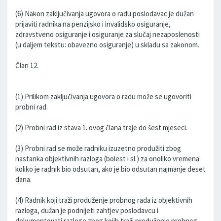
(6) Nakon zaključivanja ugovora o radu poslodavac je dužan
prijaviti radnika na penzijsko i invalidsko osiguranje,
zdravstveno osiguranje i osiguranje za slučaj nezaposlenosti
(u daljem tekstu: obavezno osiguranje) u skladu sa zakonom.
Član 12.
(1) Prilikom zaključivanja ugovora o radu može se ugovoriti
probni rad.
(2) Probni rad iz stava 1. ovog člana traje do šest mjeseci.
(3) Probni rad se može radniku izuzetno produžiti zbog
nastanka objektivnih razloga (bolest i sl.) za onoliko vremena
koliko je radnik bio odsutan, ako je bio odsutan najmanje deset
dana.
(4) Radnik koji traži produženje probnog rada iz objektivnih
razloga, dužan je podnijeti zahtjev poslodavcu i
dokumentovati razloge zbog kojih traži produženje probnog