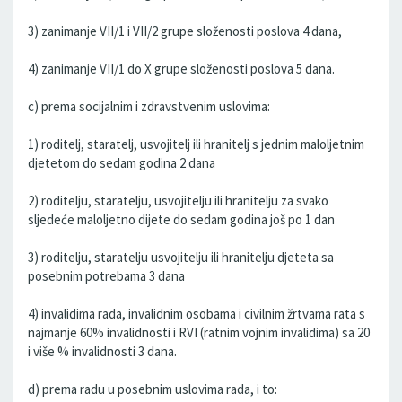
3) zanimanje VII/1 i VII/2 grupe složenosti poslova 4 dana,
4) zanimanje VII/1 do X grupe složenosti poslova 5 dana.
c) prema socijalnim i zdravstvenim uslovima:
1) roditelj, staratelj, usvojitelj ili hranitelj s jednim maloljetnim
djetetom do sedam godina 2 dana
2) roditelju, staratelju, usvojitelju ili hranitelju za svako
sljedeće maloljetno dijete do sedam godina još po 1 dan
3) roditelju, staratelju usvojitelju ili hranitelju djeteta sa
posebnim potrebama 3 dana
4) invalidima rada, invalidnim osobama i civilnim žrtvama rata s
najmanje 60% invalidnosti i RVI (ratnim vojnim invalidima) sa 20
i više % invalidnosti 3 dana.
d) prema radu u posebnim uslovima rada, i to: