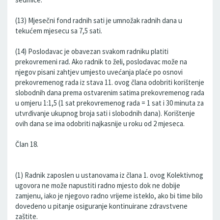
(13) Mjesečni fond radnih sati je umnožak radnih dana u
tekućem mjesecu sa 7,5 sati.
(14) Poslodavac je obavezan svakom radniku platiti
prekovremeni rad. Ako radnik to želi, poslodavac može na
njegov pisani zahtjev umjesto uvećanja plaće po osnovi
prekovremenog rada iz stava 11. ovog člana odobriti korištenje
slobodnih dana prema ostvarenim satima prekovremenog rada
u omjeru 1:1,5 (1 sat prekovremenog rada = 1 sat i 30 minuta za
utvrđivanje ukupnog broja sati i slobodnih dana). Korištenje
ovih dana se ima odobriti najkasnije u roku od 2 mjeseca.
Član 18.
(1) Radnik zaposlen u ustanovama iz člana 1. ovog Kolektivnog
ugovora ne može napustiti radno mjesto dok ne dobije
zamjenu, iako je njegovo radno vrijeme isteklo, ako bi time bilo
dovedeno u pitanje osiguranje kontinuirane zdravstvene
zaštite.