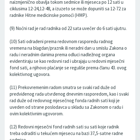
naizmjenično obavlja tokom sedmice ili mjeseca po 12 sati u
ciklusima 12-24,12-48, a izuzeto se može dopuniti sa 12-72 za
radnike Hitne medicinske pomoći (HMP).
(9) Noćni rad je rad radnika od 22 sata uvečer do 6 sati ujutru.
(10) Sati odrađeni prema redovnom rasporedu radnog
vremena na blagdan/praznik ili neradni dan u smislu Zakona o
radu i neradnim danima prema odluci nadležnog organa
evidentiraju se kao redovni rad i ubrajaju u redovni mjesečni
fond sati, a njihovo plaćanje se reguliše prema članu 43. ovog
kolektivnog ugovora.
(11) Prekovremenim radom smatra se svaki rad duže od
predviđenog rada utvrđenog dnevnim rasporedom, kao i svaki
rad duže od redovnog mjesečnog fonda radnih sati koji je
uveden od strane poslodavca u skladu sa Zakonom o radu i
ovim kolektivnim ugovorom.
(12) Redovni mjesečni fond radnih sati su sati koje radnik
treba odraditi u tekućem mjesecu na bazi 37,5-satne radne
sedmice.