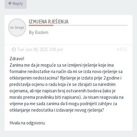
Reply
IZMJENA RJEŠENJA
By
Badem
-
Tue Jun 08, 2021 2:05 pm
#4713
Zdravo!
Zanima me da je moguće sa se izmijeni rješenje koje ima
formalne nedostatke na način da mi se izda novo rješenje sa
otklonjenim nedostacima? Rješenje je izdato prije 2 godine i
predstavlja ocjenu o radu koja će se zbrajati sa narednim
ocjenama, ali nije napisan broj ostvarenih bodova (iako je
moralo prema pravilniku biti napisano). Ja nisam reagovala na
vrijeme pa me sada zanima da li mogu podnijeti zahtjev za
otklanjanje nedostatka i izdavanje novog rješenja?
Hvala na odgovoru.