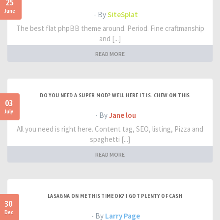
25
June
- By
SiteSplat
The best flat phpBB theme around. Period. Fine craftmanship
and [...]
READ MORE
DO YOU NEED A SUPER MOD? WELL HERE IT IS. CHEW ON THIS
03
July
- By
Jane lou
All you need is right here. Content tag, SEO, listing, Pizza and
spaghetti [...]
READ MORE
LASAGNA ON ME THIS TIME OK? I GOT PLENTY OF CASH
30
Dec
- By
Larry Page