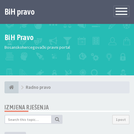
BiH pravo
Toggle
Navigatio
BiH Pravo
Bosanskohercegovački pravni portal
Radno pravo
IZMJENA RJEŠENJA
1 post