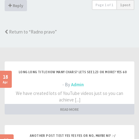
Page
1
of
1
1 post
Reply
Return to “Radno pravo”
LONG LONG TITLE HOW MANY CHARS? LETS SEE 123 OK MORE? YES 60
18
Apr
- By
Admin
We have created lots of YouTube videos just so you can
achieve [...]
READ MORE
ANOTHER POST TEST YES YES YES OR NO, MAYBE NI? :-/