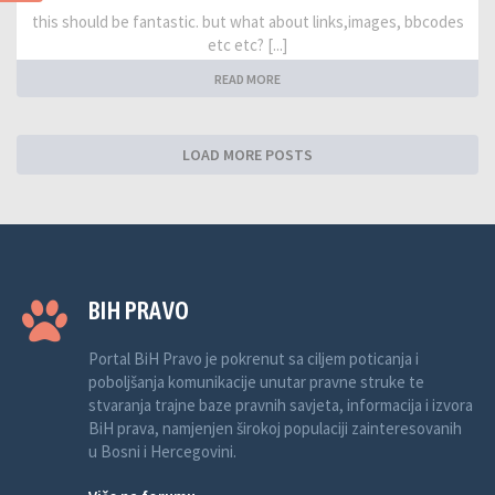
this should be fantastic. but what about links,images, bbcodes
etc etc? [...]
READ MORE
LOAD MORE POSTS
BIH PRAVO
Portal BiH Pravo je pokrenut sa ciljem poticanja i
poboljšanja komunikacije unutar pravne struke te
stvaranja trajne baze pravnih savjeta, informacija i izvora
BiH prava, namjenjen širokoj populaciji zainteresovanih
u Bosni i Hercegovini.