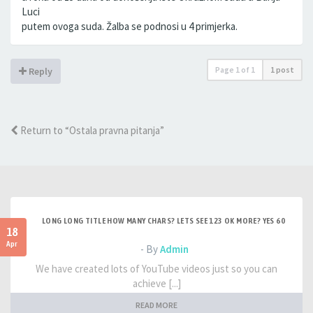
Luci
putem ovoga suda. Žalba se podnosi u 4 primjerka.
Page
1
of
1
1 post
Reply
Return to “Ostala pravna pitanja”
LONG LONG TITLE HOW MANY CHARS? LETS SEE 123 OK MORE? YES 60
18
Apr
- By
Admin
We have created lots of YouTube videos just so you can
achieve [...]
READ MORE