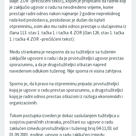
dalje: ZOR –prečišćeni tekst), kojom je propisano da radnik koji
je zaključio ugovor o radu na neodređeno vrijeme, kome
prestaje radni odnos nakon najmanje 2 godine neprekidnog
rada kod poslodavca, poslodavac je dužan da isplati
otpremninu, osim ako mu radni odnos prestaje u slučajevima iz
člana 113. stav 1. tačka 1. i tačka 4. ZOR (član 126. stav 1. tačka
1. i tačka 4. ZOR –prečišćeni tekst).
Među strankama je nesporno da su tužiteljice sa tuženim
zaključile ugovore o radu i da je prvotužiteljici ugovor prestao
sporazumno, a da je drugotužiteljici otkazan napred
navedenom odlukom tuženog. Nije sporna ni visina zahtjeva.
Sporno je, da li pravo na otpremninu pripada: prvotužiteljici
kojoj je ugovor o radu prestao sporazumno, a drugotužiteljici
kojoj je radni odnos prestao otkazom iz razloga ekonomskih i
organizacionih.
Tokom postupka izveden je dokaz saslušanjem tužiteljica u
svojstvu parničnih stranaka, pročitani su: ugovor o radu
zaklučen između prvotužiteljice i tuženog broj 04-11/01 od
01.09.2001. godine, ugovor o radu zaključen između