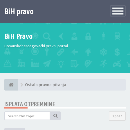
BiH pravo
Toggle
Navigatio
BiH Pravo
Bosanskohercegovački pravni portal
Ostala pravna pitanja
ISPLATA OTPREMNINE
1 post