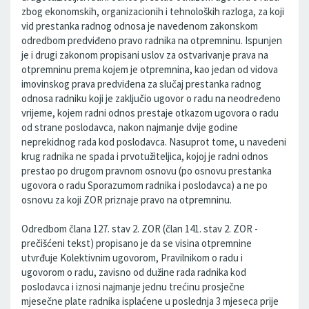
zbog ekonomskih, organizacionih i tehnoloških razloga, za koji
vid prestanka radnog odnosa je navedenom zakonskom
odredbom predviđeno pravo radnika na otpremninu. Ispunjen
je i drugi zakonom propisani uslov za ostvarivanje prava na
otpremninu prema kojem je otpremnina, kao jedan od vidova
imovinskog prava predviđena za slučaj prestanka radnog
odnosa radniku koji je zaključio ugovor o radu na neodređeno
vrijeme, kojem radni odnos prestaje otkazom ugovora o radu
od strane poslodavca, nakon najmanje dvije godine
neprekidnog rada kod poslodavca. Nasuprot tome, u navedeni
krug radnika ne spada i prvotužiteljica, kojoj je radni odnos
prestao po drugom pravnom osnovu (po osnovu prestanka
ugovora o radu Sporazumom radnika i poslodavca) a ne po
osnovu za koji ZOR priznaje pravo na otpremninu.
Odredbom člana 127. stav 2. ZOR (član 141. stav 2. ZOR -
prečišćeni tekst) propisano je da se visina otpremnine
utvrđuje Kolektivnim ugovorom, Pravilnikom o radu i
ugovorom o radu, zavisno od dužine rada radnika kod
poslodavca i iznosi najmanje jednu trećinu prosječne
mjesečne plate radnika isplaćene u poslednja 3 mjeseca prije