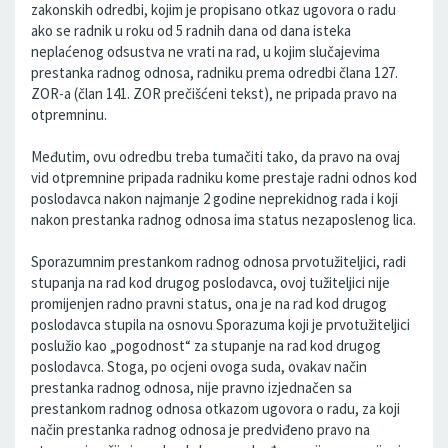
zakonskih odredbi, kojim je propisano otkaz ugovora o radu
ako se radnik u roku od 5 radnih dana od dana isteka
neplaćenog odsustva ne vrati na rad, u kojim slučajevima
prestanka radnog odnosa, radniku prema odredbi člana 127.
ZOR-a (član 141. ZOR prečišćeni tekst), ne pripada pravo na
otpremninu.
Međutim, ovu odredbu treba tumačiti tako, da pravo na ovaj
vid otpremnine pripada radniku kome prestaje radni odnos kod
poslodavca nakon najmanje 2 godine neprekidnog rada i koji
nakon prestanka radnog odnosa ima status nezaposlenog lica.
Sporazumnim prestankom radnog odnosa prvotužiteljici, radi
stupanja na rad kod drugog poslodavca, ovoj tužiteljici nije
promijenjen radno pravni status, ona je na rad kod drugog
poslodavca stupila na osnovu Sporazuma koji je prvotužiteljici
poslužio kao „pogodnost“ za stupanje na rad kod drugog
poslodavca. Stoga, po ocjeni ovoga suda, ovakav način
prestanka radnog odnosa, nije pravno izjednačen sa
prestankom radnog odnosa otkazom ugovora o radu, za koji
način prestanka radnog odnosa je predviđeno pravo na