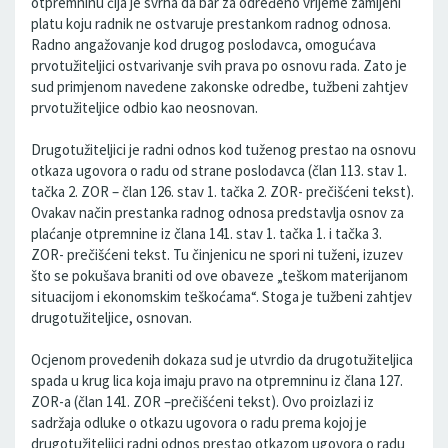
otpremninu čija je svrha da bar za određeno vrijeme zamijeni
platu koju radnik ne ostvaruje prestankom radnog odnosa.
Radno angažovanje kod drugog poslodavca, omogućava
prvotužiteljici ostvarivanje svih prava po osnovu rada. Zato je
sud primjenom navedene zakonske odredbe, tužbeni zahtjev
prvotužiteljice odbio kao neosnovan.
Drugotužiteljici je radni odnos kod tuženog prestao na osnovu
otkaza ugovora o radu od strane poslodavca (član 113. stav 1.
tačka 2. ZOR – član 126. stav 1. tačka 2. ZOR- prečišćeni tekst).
Ovakav način prestanka radnog odnosa predstavlja osnov za
plaćanje otpremnine iz člana 141. stav 1. tačka 1. i tačka 3.
ZOR- prečišćeni tekst. Tu činjenicu ne spori ni tuženi, izuzev
što se pokušava braniti od ove obaveze „teškom materijanom
situacijom i ekonomskim teškoćama“. Stoga je tužbeni zahtjev
drugotužiteljice, osnovan.
Ocjenom provedenih dokaza sud je utvrdio da drugotužiteljica
spada u krug lica koja imaju pravo na otpremninu iz člana 127.
ZOR-a (član 141. ZOR –prečišćeni tekst). Ovo proizlazi iz
sadržaja odluke o otkazu ugovora o radu prema kojoj je
drugotužiteljici radni odnos prestao otkazom ugovora o radu