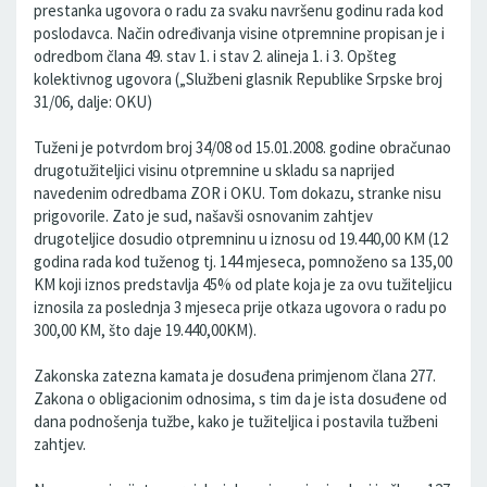
prestanka ugovora o radu za svaku navršenu godinu rada kod
poslodavca. Način određivanja visine otpremnine propisan je i
odredbom člana 49. stav 1. i stav 2. alineja 1. i 3. Opšteg
kolektivnog ugovora („Službeni glasnik Republike Srpske broj
31/06, dalje: OKU)
Tuženi je potvrdom broj 34/08 od 15.01.2008. godine obračunao
drugotužiteljici visinu otpremnine u skladu sa naprijed
navedenim odredbama ZOR i OKU. Tom dokazu, stranke nisu
prigovorile. Zato je sud, našavši osnovanim zahtjev
drugoteljice dosudio otpremninu u iznosu od 19.440,00 KM (12
godina rada kod tuženog tj. 144 mjeseca, pomnoženo sa 135,00
KM koji iznos predstavlja 45% od plate koja je za ovu tužiteljicu
iznosila za poslednja 3 mjeseca prije otkaza ugovora o radu po
300,00 KM, što daje 19.440,00KM).
Zakonska zatezna kamata je dosuđena primjenom člana 277.
Zakona o obligacionim odnosima, s tim da je ista dosuđene od
dana podnošenja tužbe, kako je tužiteljica i postavila tužbeni
zahtjev.