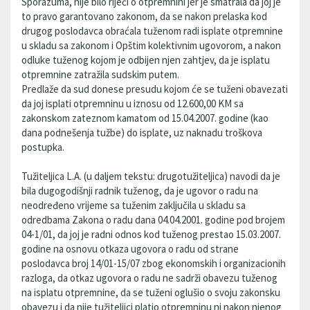
Sporazuma, nije bilo riječi o otpremnini jer je smatrala da joj je
to pravo garantovano zakonom, da se nakon prelaska kod
drugog poslodavca obraćala tuženom radi isplate otpremnine
u skladu sa zakonom i Opštim kolektivnim ugovorom, a nakon
odluke tuženog kojom je odbijen njen zahtjev, da je isplatu
otpremnine zatražila sudskim putem.
Predlaže da sud donese presudu kojom će se tuženi obavezati
da joj isplati otpremninu u iznosu od 12.600,00 KM sa
zakonskom zateznom kamatom od 15.04.2007. godine (kao
dana podnešenja tužbe) do isplate, uz naknadu troškova
postupka.
Tužiteljica L.A. (u daljem tekstu: drugotužiteljica) navodi da je
bila dugogodišnji radnik tuženog, da je ugovor o radu na
neodređeno vrijeme sa tuženim zaključila u skladu sa
odredbama Zakona o radu dana 04.04.2001. godine pod brojem
04-1/01, da joj je radni odnos kod tuženog prestao 15.03.2007.
godine na osnovu otkaza ugovora o radu od strane
poslodavca broj 14/01-15/07 zbog ekonomskih i organizacionih
razloga, da otkaz ugovora o radu ne sadrži obavezu tuženog
na isplatu otpremnine, da se tuženi oglušio o svoju zakonsku
obavezu i da nije tužiteljici platio otpremninu ni nakon njenog