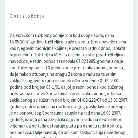
O b r a z l o ž e n j e
Zajedničkom tužbom podnijetom kod ovoga suda, dana
15.05.2007. godine tužiteljice traže da se tuženi obaveže njima
kao njegovim radnicima kojima je prestao radni odnos, isplatiti
otpremninu. Tužiteljica M.M. (u daljem tekstu: prvotužiteljica)
navodi da je radni odnos zasnovala 07.02.1985. godine a da je
kod tuženog radila 10 godina prije prestanka radnog odnosa,
da je nakon stupanja na snagu Zakona o radu sa tuženim
zaključila ugovor o radu na neodređeno vrijeme 01.09.2001.
godine pod brojem 03-1/01 da joj je radni odnos kod tuženog
prestao na osnovu Sporazuma o prestanku radnog odnosa
zaključenog sa tuženim pod brojem 01/02-222/07 od 15.03.2007.
godine, radi stupanja na rad kod drugog poslodavca kod koga
je na osnovu tog Sporazuma stupila na rad dana 16.03.2007.
godine, istoga dana zaključila ugovor o radu na neodređeno
vrijeme i da od tada ostvaruje platu po osnovu rada kod tog
poslodavca. Dalje navodi, da prilikom zaključivanja navedenog