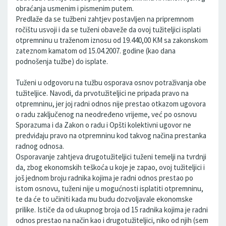
obraćanja usmenim i pismenim putem.
Predlaže da se tužbeni zahtjev postavljen na pripremnom
ročištu usvoji i da se tuženi obaveže da ovoj tužiteljici isplati
otpremninu u traženom iznosu od 19.440,00 KM sa zakonskom
zateznom kamatom od 15.04.2007. godine (kao dana
podnošenja tužbe) do isplate.
Tuženi u odgovoru na tužbu osporava osnov potraživanja obe
tužiteljice. Navodi, da prvotužiteljici ne pripada pravo na
otpremninu, jer joj radni odnos nije prestao otkazom ugovora
o radu zaključenog na neodređeno vrijeme, već po osnovu
Sporazuma i da Zakon o radu i Opšti kolektivni ugovor ne
predviđaju pravo na otpremninu kod takvog načina prestanka
radnog odnosa.
Osporavanje zahtjeva drugotužiteljici tuženi temelji na tvrdnji
da, zbog ekonomskih teškoća u koje je zapao, ovoj tužiteljici i
još jednom broju radnika kojima je radni odnos prestao po
istom osnovu, tuženi nije u mogućnosti isplatiti otpremninu,
te da će to učiniti kada mu budu dozvoljavale ekonomske
prilike. Ističe da od ukupnog broja od 15 radnika kojima je radni
odnos prestao na način kao i drugotužiteljici, niko od njih (sem