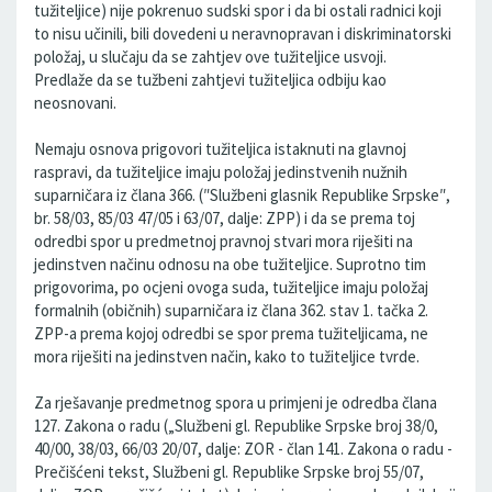
tužiteljice) nije pokrenuo sudski spor i da bi ostali radnici koji
to nisu učinili, bili dovedeni u neravnopravan i diskriminatorski
položaj, u slučaju da se zahtjev ove tužiteljice usvoji.
Predlaže da se tužbeni zahtjevi tužiteljica odbiju kao
neosnovani.
Nemaju osnova prigovori tužiteljica istaknuti na glavnoj
raspravi, da tužiteljice imaju položaj jedinstvenih nužnih
suparničara iz člana 366. (″Službeni glasnik Republike Srpske″,
br. 58/03, 85/03 47/05 i 63/07, dalje: ZPP) i da se prema toj
odredbi spor u predmetnoj pravnoj stvari mora riješiti na
jedinstven načinu odnosu na obe tužiteljice. Suprotno tim
prigovorima, po ocjeni ovoga suda, tužiteljice imaju položaj
formalnih (običnih) suparničara iz člana 362. stav 1. tačka 2.
ZPP-a prema kojoj odredbi se spor prema tužiteljicama, ne
mora riješiti na jedinstven način, kako to tužiteljice tvrde.
Za rješavanje predmetnog spora u primjeni je odredba člana
127. Zakona o radu („Službeni gl. Republike Srpske broj 38/0,
40/00, 38/03, 66/03 20/07, dalje: ZOR - član 141. Zakona o radu -
Prečišćeni tekst, Službeni gl. Republike Srpske broj 55/07,