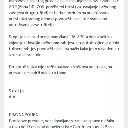
Na osnovu iznijetog proizlazi da su ispunjeni uslovi iz člana 127.
ZOR (člana 141. ZOR-prečišćeni tekst) za usvajanje tužbenog
zahtjeva drugotužiteljice te da s obzirom na pravni osnov
prestanka radnog odnosa prvotužiteljice, nije osnovano
potraživanje prvotužiteljic.
Stoga je ovaj sud primjenom člana 176. ZPP-a donio odluku
kojom je udovoljio tužbenom zahtjevu drugotužiteljice, a odbio
tužbeni zahtjev prvotužiteljice, na način kako je to navedeno u
izreci ove presude.
Drugotužiteljica nije tražila naknadu troškova postupka, pa
presuda ne sadrži odluku o tome.
S u d i j a
A. A.
PRAVNA POUKA:
Protiv ove presude, nezadovoljana strana ima pravo na žalbu
u roku od 15 dana od donošenja iste Okružnom sudu u Banja