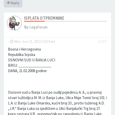
Reply
ISPLATA OTPREMNINE
By
LegaForum
-
Mon Jun 13, 2022 10:54 am
#5470
Bosna i Hercegovina
Republika Srpska
OSNOVNI SUD U BANJA LUCI
BROJ: ________________
DANA, 21.02.2008 godine
Osnovni sud u Banja Luci po sudiji pojedincu A. A., u pravnoj
stvari tužiteljica M. M. iz Banja Luke, Ulica Maje Tomić broj 101. i
L.A. iz Banja Luke Omarska, kućni broj 33., protiv tuženog A.D.
„J.R.“ Banja Luka sa sjedištem u Ulici Banjalučki Trg broj 27.
koga zastupa V.R., punomoćnik po zaposlenju iz Banja Luke,