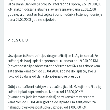
Ulica Dane Danilovića broj 35., radi radnog spora, V.S. 19.000,00
KM, nakon održane glavne i javne rasprave dana 21.01.2008
godine, u prisustvu tužiteljica i punomoćnika tuženog, donio je
dana 21.02.2008 godine slijedeću:
P R E S U D U
Usvaja se tužbeni zahtjev drugotužiteljice L. A., te se nalaže
tuženoj da istoj isplati otpremninu u iznosu od 19.940,00 KM
(devetnaesthiljadadevetstotinačetrdesetKM) sa zakonskom
zateznom kamatom od 15.04.2007. godine do isplate, sve u
roku od 15 dana od dana donošenja ove presude.
Odbija se tužbeni zahtjev prvotužiteljice M. M. kojim traži da joj
tuženi isplati otpremninu u iznosu od 12.600,00KM
(dvanaesthiljadašeststotinaKM) sa zakonskom zateznom
kamatom od 15.04.2007 godine do isplate i sa zahtjevom za
naknadu troškova postupka u iznosu od 1.000,00 KM.