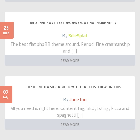
ANOTHER POST TEST YES YES YES OR NO, MAYBE NI? :-/
25
June
- By
SiteSplat
The best flat phpBB theme around. Period. Fine craftmanship
and [...]
READ MORE
DO YOU NEED A SUPER MOD? WELL HERE IT IS. CHEW ON THIS
03
July
- By
Jane lou
All you need is right here. Content tag, SEO, listing, Pizza and
spaghetti [...]
READ MORE