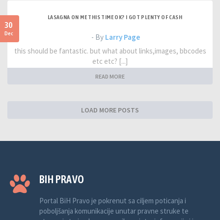
LASAGNA ON ME THIS TIME OK? I GOT PLENTY OF CASH
30
Dec
- By
Larry Page
this should be fantastic. but what about links,images, bbcodes
etc etc? [...]
READ MORE
LOAD MORE POSTS
BIH PRAVO
Portal BiH Pravo je pokrenut sa ciljem poticanja i
poboljšanja komunikacije unutar pravne struke te