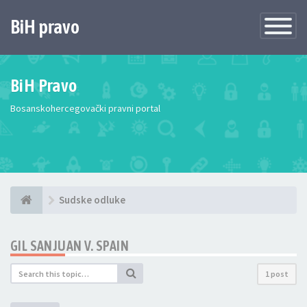
BiH pravo
Toggle
Navigatio
BiH Pravo
Bosanskohercegovački pravni portal
Sudske odluke
GIL SANJUAN V. SPAIN
1 post