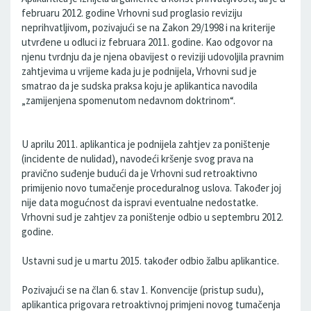
februaru 2012. godine Vrhovni sud proglasio reviziju
neprihvatljivom, pozivajući se na Zakon 29/1998 i na kriterije
utvrđene u odluci iz februara 2011. godine. Kao odgovor na
njenu tvrdnju da je njena obavijest o reviziji udovoljila pravnim
zahtjevima u vrijeme kada ju je podnijela, Vrhovni sud je
smatrao da je sudska praksa koju je aplikantica navodila
„zamijenjena spomenutom nedavnom doktrinom“.
U aprilu 2011. aplikantica je podnijela zahtjev za poništenje
(incidente de nulidad), navodeći kršenje svog prava na
pravično suđenje budući da je Vrhovni sud retroaktivno
primijenio novo tumačenje proceduralnog uslova. Također joj
nije data mogućnost da ispravi eventualne nedostatke.
Vrhovni sud je zahtjev za poništenje odbio u septembru 2012.
godine.
Ustavni sud je u martu 2015. također odbio žalbu aplikantice.
Pozivajući se na član 6. stav 1. Konvencije (pristup sudu),
aplikantica prigovara retroaktivnoj primjeni novog tumačenja