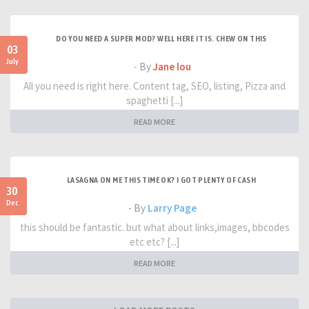
DO YOU NEED A SUPER MOD? WELL HERE IT IS. CHEW ON THIS
03
July
- By
Jane lou
All you need is right here. Content tag, SEO, listing, Pizza and
spaghetti [...]
READ MORE
LASAGNA ON ME THIS TIME OK? I GOT PLENTY OF CASH
30
Dec
- By
Larry Page
this should be fantastic. but what about links,images, bbcodes
etc etc? [...]
READ MORE