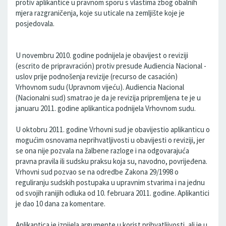
protiv aplikantice u pravnom sporu s vlastima zbog obalnih
mjera razgraničenja, koje su uticale na zemljište koje je
posjedovala.
U novembru 2010. godine podnijela je obavijest o reviziji
(escrito de pripravración) protiv presude Audiencia Nacional -
uslov prije podnošenja revizije (recurso de casación)
Vrhovnom sudu (Upravnom vijeću). Audiencia Nacional
(Nacionalni sud) smatrao je da je revizija pripremljena te je u
januaru 2011. godine aplikantica podnijela Vrhovnom sudu.
U oktobru 2011. godine Vrhovni sud je obavijestio aplikanticu o
mogućim osnovama neprihvatljivosti u obavijesti o reviziji, jer
se ona nije pozvala na žalbene razloge i na odgovarajuća
pravna pravila ili sudsku praksu koja su, navodno, povrijeđena.
Vrhovni sud pozvao se na odredbe Zakona 29/1998 o
reguliranju sudskih postupaka u upravnim stvarima i na jednu
od svojih ranijih odluka od 10. februara 2011. godine. Aplikantici
je dao 10 dana za komentare.
Aplikantica je iznijela argumente u korist prihvatljivosti, ali je u