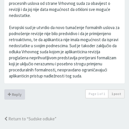
procesnih uslova od strane Vrhovnog suda za obavijest o
reviziji i da joj nije data mogućnost da otkloni sve moguće
nedostatke.
Evropski sud je utvrdio da novo tumačenje formalnih uslova za
podnošenje revizije nije bilo predvidivo i da je primijenjeno
retroaktivno, te da aplikantica nije imala mogućnost da ispravi
nedostatke u svojim podnescima. Sud je također zaključio da
odluka Vrhovnog suda kojom je aplikanticina revizija
proglašena neprihvatljivom predstavlja pretjerani formalizam
koji je uključio nerazumnu i posebno strogu primjenu
proceduralnih formalnosti, neopravdano ograničavajući
aplikanticin pristup nadležnosti tog suda.
Page
1
of
1
1 post
Reply
Return to “Sudske odluke”