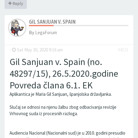
Reply
GIL SANJUAN V. SPAIN
By
LegaForum
-
Sat May 30, 2020 9:16 am
#4131
Gil Sanjuan v. Spain (no.
48297/15), 26.5.2020.godine
Povreda člana 6.1. EK
Aplikantica je Maria Gil Sanjuan, španjolska državljanka.
Slučaj se odnosi na njenu žalbu zbog odbacivanja revizije
Vrhovnog suda iz procesnih razloga.
Audiencia Nacional (Nacionalni sud) je u 2010. godini presudio