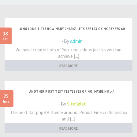
LONG LONG TITLE HOW MANY CHARS? LETS SEE 123 OK MORE? YES 60
18
Apr
- By
Admin
We have created lots of YouTube videos just so you can
achieve [...]
READ MORE
ANOTHER POST TEST YES YES YES OR NO, MAYBE NI? :-/
25
June
- By
SiteSplat
The best flat phpBB theme around. Period. Fine craftmanship
and [...]
READ MORE