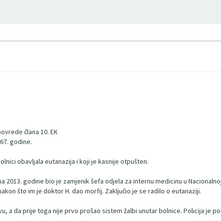
m
povrede člana 10. EK
967. godine.
lnici obavljala eutanazija i koji je kasnije otpušten.
una 2013. godine bio je zamjenik šefa odjela za internu medicinu u Nacionalno
kon što im je doktor H. dao morfij. Zaključio je se radilo o eutanaziji.
, a da prije toga nije prvo prošao sistem žalbi unutar bolnice. Policija je po