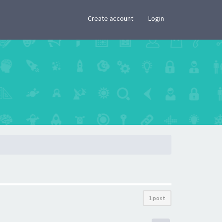
×
Create account
Login
1 post