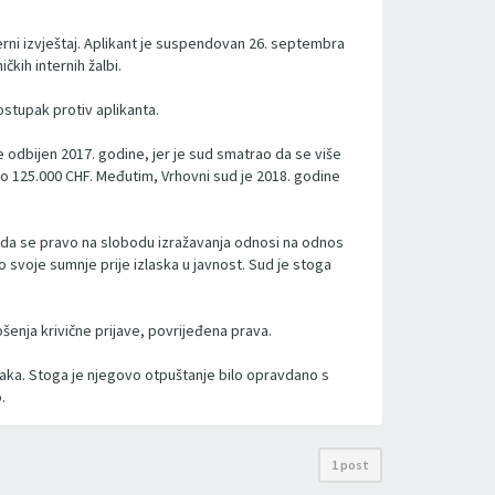
erni izvještaj. Aplikant je suspendovan 26. septembra
kih internih žalbi.
ostupak protiv aplikanta.
e odbijen 2017. godine, jer je sud smatrao da se više
eno 125.000 CHF. Međutim, Vrhovni sud je 2018. godine
o da se pravo na slobodu izražavanja odnosi na odnos
o svoje sumnje prije izlaska u javnost. Sud je stoga
šenja krivične prijave, povrijeđena prava.
taka. Stoga je njegovo otpuštanje bilo opravdano s
.
1 post