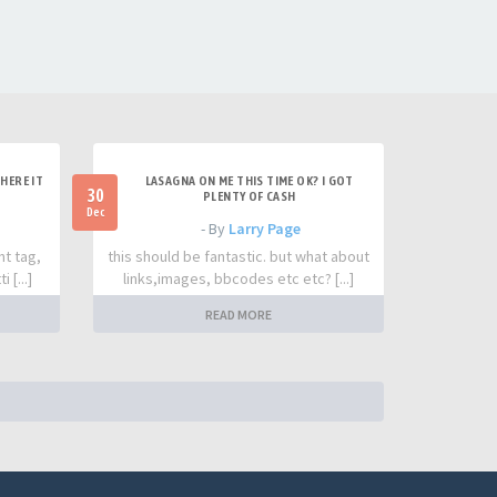
HERE IT
LASAGNA ON ME THIS TIME OK? I GOT
30
PLENTY OF CASH
Dec
- By
Larry Page
nt tag,
this should be fantastic. but what about
 [...]
links,images, bbcodes etc etc? [...]
READ MORE