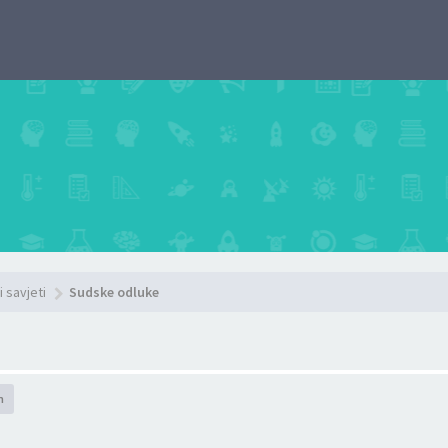
i savjeti
Sudske odluke
h