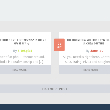
OTHER POST TEST YES YES YES OR NO,
DO YOU NEED A SUPER MOD? WELL 
03
MAYBE NI? :-/
IS. CHEW ON THIS
July
- By
SiteSplat
- By
Jane lou
best flat phpBB theme around.
All you need is right here. Conte
iod. Fine craftmanship and [...]
SEO, listing, Pizza and spaghetti
READ MORE
READ MORE
LOAD MORE POSTS