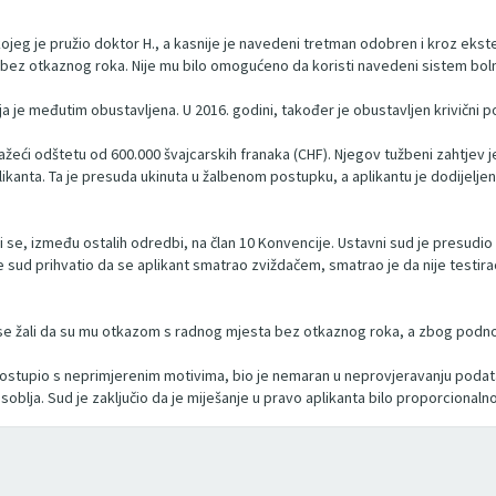
kojeg je pružio doktor H., a kasnije je navedeni tretman odobren i kroz ekst
bez otkaznog roka. Nije mu bilo omogućeno da koristi navedeni sistem bolnič
oja je međutim obustavljena. U 2016. godini, također je obustavljen krivični p
ažeći odštetu od 600.000 švajcarskih franaka (CHF). Njegov tužbeni zahtjev j
plikanta. Ta je presuda ukinuta u žalbenom postupku, a aplikantu je dodijelj
i se, između ostalih odredbi, na član 10 Konvencije. Ustavni sud je presudi
je sud prihvatio da se aplikant smatrao zviždačem, smatrao je da nije testira
nt se žali da su mu otkazom s radnog mjesta bez otkaznog roka, a zbog podno
 postupio s neprimjerenim motivima, bio je nemaran u neprovjeravanju poda
soblja. Sud je zaključio da je miješanje u pravo aplikanta bilo proporcionalno