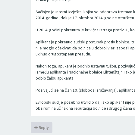
Sačinjen je interni izvještaj kojim se odobrava tretman 
2014. godine, dok je 17. oktobra 2014. godine otpušten 
U 2014. godini pokrenuta je krivična istraga protiv H., k
Aplikant je pokrenuo sudski postupak protiv bolnice, tr
nije moglo očekivati da bolnica u dobroj vjeri zaposli a
ukinuo drugostepenu presudu.
Nakon toga, aplikant je podnio ustavnu tužbu, pozivajuć
između aplikanta i Nacionalne bolnice Lihtenštajn. Iako 
odbio žalbu aplikanta.
Pozivajući se na član 10. (sloboda izražavanja), aplika
Evropski sud je posebno utvrdio da, iako aplikant nije
obzirom na učinak na reputaciju bolnice i drugog člana o
Reply