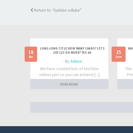
Return to “Sudske odluke”
LONG LONG TITLE HOW MANY CHARS? LETS
AN
18
25
SEE 123 OK MORE? YES 60
Apr
June
- By
Admin
We have created lots of YouTube
The 
videos just so you can achieve [...]
Per
READ MORE