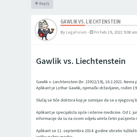
Reply
GAWLIK VS. LIECHTENSTEIN
By
LegaForum
-
Fri Feb 19, 2021 9:08 a
Gawlik vs. Liechtenstein
Gawlik v. Liechtenstein (br. 23922/19), 16.2.2021. Nema 
Aplikant je Lothar Gawlik, njemački državljanin, rođen 1
Slučaj se tiče doktora koji je sumnjao da se u njegovoj bo
Aplikant je specijalista opće i interne medicine. Od 1. j
informacije da su na ovom odjelu umrla četiri pacijenta na
Aplikant se 11. septembra 2014. godine obratio tužilaštvu
veliku pažnju medija.