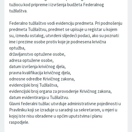
tužiocu kod pripreme i izvršenja budžeta Federalnog
tužilaštva.
Federalno tužilaštvo vodi evidenciju predmeta. Pri podnošenju
predmeta Tužilaštvu, predmet se upisuje u registar u kojem
su, između ostalog, utvrđeni slijedeći podaci, ako su poznati:
ime i prezime osobe protiv koje je podnesena krivična
optužba,
državljanstvo optužene osobe,
adresa optužene osobe,
datum izvršenja krivičnog djela,
pravna kvalifikacija krivičnog djela,
odnosne odredbe Krivičnog zakona,
evidencijski broj Tužilaštva,
evidencijski broj organa za provođenje Krivičnog zakona,
datum evidentiranja u Tužilaštvu.
Glavni federalni tužilac utvrđuje administrativne pojedinosti u
Pravilniku koji se izrađuje u saradnji sa sekretarom, u mjeri u
kojoj iste nisu obrađene u općim uputstvima i planu
raspodjele.