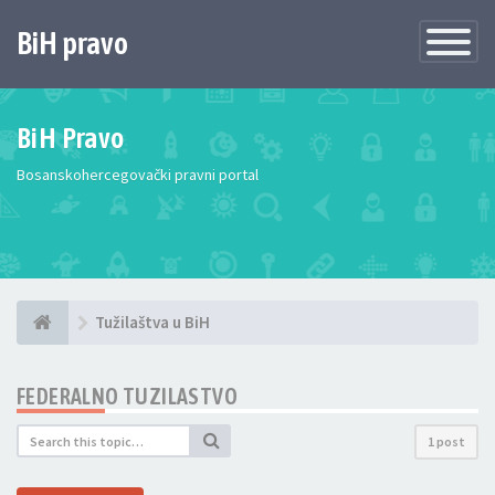
BiH pravo
Toggle
Navigatio
BiH Pravo
Bosanskohercegovački pravni portal
Tužilaštva u BiH
FEDERALNO TUZILASTVO
1 post