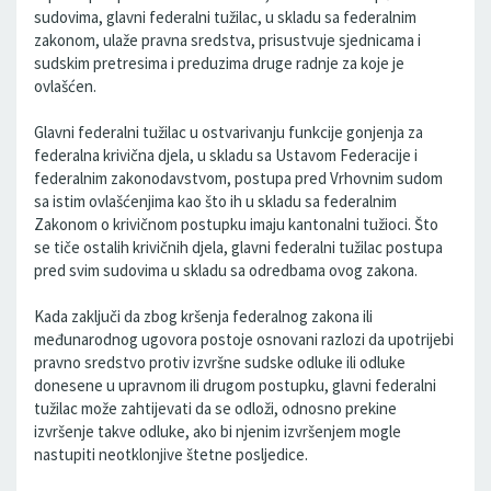
sudovima, glavni federalni tužilac, u skladu sa federalnim
zakonom, ulaže pravna sredstva, prisustvuje sjednicama i
sudskim pretresima i preduzima druge radnje za koje je
ovlašćen.
Glavni federalni tužilac u ostvarivanju funkcije gonjenja za
federalna krivična djela, u skladu sa Ustavom Federacije i
federalnim zakonodavstvom, postupa pred Vrhovnim sudom
sa istim ovlašćenjima kao što ih u skladu sa federalnim
Zakonom o krivičnom postupku imaju kantonalni tužioci. Što
se tiče ostalih krivičnih djela, glavni federalni tužilac postupa
pred svim sudovima u skladu sa odredbama ovog zakona.
Kada zaključi da zbog kršenja federalnog zakona ili
međunarodnog ugovora postoje osnovani razlozi da upotrijebi
pravno sredstvo protiv izvršne sudske odluke ili odluke
donesene u upravnom ili drugom postupku, glavni federalni
tužilac može zahtijevati da se odloži, odnosno prekine
izvršenje takve odluke, ako bi njenim izvršenjem mogle
nastupiti neotklonjive štetne posljedice.