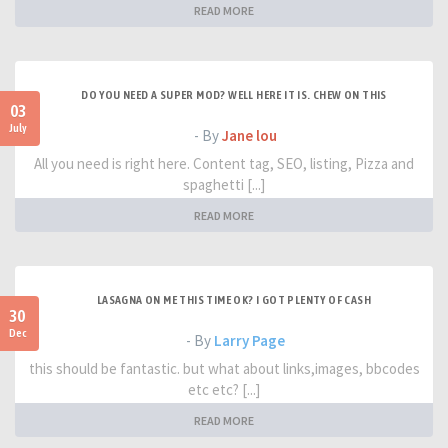
READ MORE
DO YOU NEED A SUPER MOD? WELL HERE IT IS. CHEW ON THIS
03
July
- By
Jane lou
All you need is right here. Content tag, SEO, listing, Pizza and
spaghetti [...]
READ MORE
LASAGNA ON ME THIS TIME OK? I GOT PLENTY OF CASH
30
Dec
- By
Larry Page
this should be fantastic. but what about links,images, bbcodes
etc etc? [...]
READ MORE