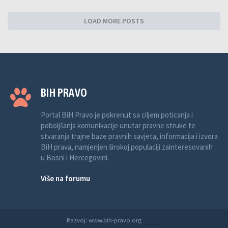
LOAD MORE POSTS
BIH PRAVO
Portal BiH Pravo je pokrenut sa ciljem poticanja i
poboljšanja komunikacije unutar pravne struke te
stvaranja trajne baze pravnih savjeta, informacija i izvora
BiH prava, namjenjen širokoj populaciji zainteresovanih
u Bosni i Hercegovini.
Više na forumu
Razvoj: www.bih-pravo.org
Anwalt