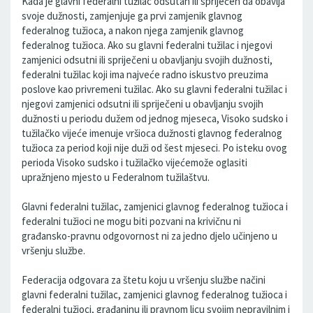
Kada je glavni federalni tužilac odsutan ili spriječen da obavlja
svoje dužnosti, zamjenjuje ga prvi zamjenik glavnog
federalnog tužioca, a nakon njega zamjenik glavnog
federalnog tužioca. Ako su glavni federalni tužilac i njegovi
zamjenici odsutni ili spriječeni u obavljanju svojih dužnosti,
federalni tužilac koji ima najveće radno iskustvo preuzima
poslove kao privremeni tužilac. Ako su glavni federalni tužilac i
njegovi zamjenici odsutni ili spriječeni u obavljanju svojih
dužnosti u periodu dužem od jednog mjeseca, Visoko sudsko i
tužilačko vijeće imenuje vršioca dužnosti glavnog federalnog
tužioca za period koji nije duži od šest mjeseci. Po isteku ovog
perioda Visoko sudsko i tužilačko vijećemože oglasiti
upražnjeno mjesto u Federalnom tužilaštvu.
Glavni federalni tužilac, zamjenici glavnog federalnog tužioca i
federalni tužioci ne mogu biti pozvani na krivičnu ni
građansko-pravnu odgovornost ni za jedno djelo učinjeno u
vršenju službe.
Federacija odgovara za štetu koju u vršenju službe načini
glavni federalni tužilac, zamjenici glavnog federalnog tužioca i
federalni tužioci, građaninu ili pravnom licu svojim nepravilnim i