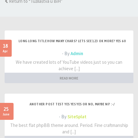
Return to “Tužilaštva u BiH”
LONG LONG TITLE HOW MANY CHARS? LETS SEE 123 OK MORE? YES 60
18
Apr
- By
Admin
We have created lots of YouTube videos just so you can
achieve [...]
READ MORE
ANOTHER POST TEST YES YES YES OR NO, MAYBE NI? :-/
25
June
- By
SiteSplat
The best flat phpBB theme around. Period. Fine craftmanship
and [...]