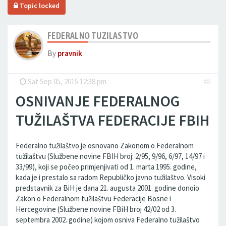
Topic locked
FEDERALNO TUZILASTVO
By
pravnik
-
Sat Sep 05, 2015 12:38 pm
#8
OSNIVANJE FEDERALNOG
TUŽILAŠTVA FEDERACIJE FBIH
Federalno tužilaštvo je osnovano Zakonom o Federalnom
tužilaštvu (Službene novine FBIH broj: 2/95, 9/96, 6/97, 14/97 i
33/99), koji se počeo primjenjivati od 1. marta 1995. godine,
kada je i prestalo sa radom Republičko javno tužilaštvo. Visoki
predstavnik za BiH je dana 21. augusta 2001. godine donoio
Zakon o Federalnom tužilaštvu Federacije Bosne i
Hercegovine (Službene novine FBiH broj 42/02 od 3.
septembra 2002. godine) kojom osniva Federalno tužilaštvo