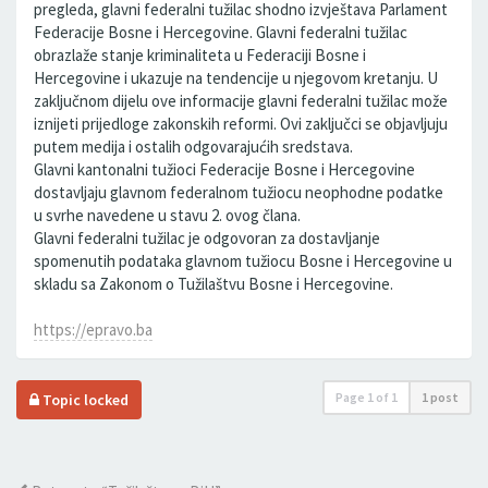
pregleda, glavni federalni tužilac shodno izvještava Parlament
Federacije Bosne i Hercegovine. Glavni federalni tužilac
obrazlaže stanje kriminaliteta u Federaciji Bosne i
Hercegovine i ukazuje na tendencije u njegovom kretanju. U
zaključnom dijelu ove informacije glavni federalni tužilac može
iznijeti prijedloge zakonskih reformi. Ovi zaključci se objavljuju
putem medija i ostalih odgovarajućih sredstava.
Glavni kantonalni tužioci Federacije Bosne i Hercegovine
dostavljaju glavnom federalnom tužiocu neophodne podatke
u svrhe navedene u stavu 2. ovog člana.
Glavni federalni tužilac je odgovoran za dostavljanje
spomenutih podataka glavnom tužiocu Bosne i Hercegovine u
skladu sa Zakonom o Tužilaštvu Bosne i Hercegovine.
https://epravo.ba
Page
1
of
1
1 post
Topic locked