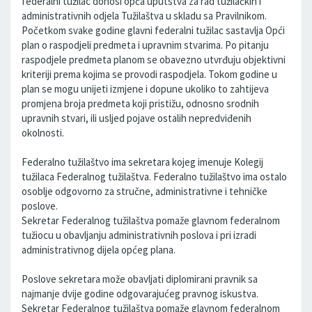
federalni tužilac donosi opća uputstva za rad tužilačkih i
administrativnih odjela Tužilaštva u skladu sa Pravilnikom.
Početkom svake godine glavni federalni tužilac sastavlja Opći
plan o raspodjeli predmeta i upravnim stvarima. Po pitanju
raspodjele predmeta planom se obavezno utvrđuju objektivni
kriteriji prema kojima se provodi raspodjela. Tokom godine u
plan se mogu unijeti izmjene i dopune ukoliko to zahtijeva
promjena broja predmeta koji pristižu, odnosno srodnih
upravnih stvari, ili usljed pojave ostalih nepredviđenih
okolnosti.
Federalno tužilaštvo ima sekretara kojeg imenuje Kolegij
tužilaca Federalnog tužilaštva. Federalno tužilaštvo ima ostalo
osoblje odgovorno za stručne, administrativne i tehničke
poslove.
Sekretar Federalnog tužilaštva pomaže glavnom federalnom
tužiocu u obavljanju administrativnih poslova i pri izradi
administrativnog dijela općeg plana.
Poslove sekretara može obavljati diplomirani pravnik sa
najmanje dvije godine odgovarajućeg pravnog iskustva.
Sekretar Federalnog tužilaštva pomaže glavnom federalnom