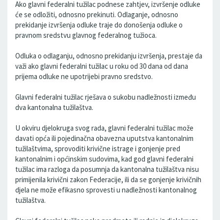
Ako glavni federalni tužilac podnese zahtjev, izvršenje odluke
će se odložiti, odnosno prekinuti. Odlaganje, odnosno
prekidanje izvršenja odluke traje do donošenja odluke o
pravnom sredstvu glavnog federalnog tužioca.
Odluka o odlaganju, odnosno prekidanju izvršenja, prestaje da
važi ako glavni federalni tužilac u roku od 30 dana od dana
prijema odluke ne upotrijebi pravno sredstvo.
Glavni federalni tužilac rješava o sukobu nadležnosti između
dva kantonalna tužilaštva.
U okviru djelokruga svog rada, glavni federalni tužilac može
davati opća ili pojedinačna obavezna uputstva kantonalnim
tužilaštvima, sprovoditi krivične istrage i gonjenje pred
kantonalnim i općinskim sudovima, kad god glavni federalni
tužilac ima razloga da posumnja da kantonalna tužilaštva nisu
primijenila krivični zakon Federacije, ili da se gonjenje krivičnih
djela ne može efikasno sprovesti u nadležnosti kantonalnog
tužilaštva.