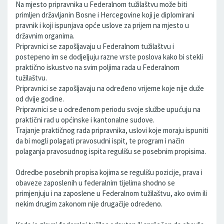
Na mjesto pripravnika u Federalnom tužilaštvu može biti
primljen državljanin Bosne i Hercegovine koji je diplomirani
pravnik i koji ispunjava opće uslove za prijem na mjesto u
državnim organima.
Pripravnici se zapošljavaju u Federalnom tužilaštvu i
postepeno im se dodjeljuju razne vrste poslova kako bi stekli
praktično iskustvo na svim poljima rada u Federalnom
tužilaštvu.
Pripravnici se zapošljavaju na određeno vrijeme koje nije duže
od dvije godine.
Pripravnici se u određenom periodu svoje službe upućuju na
praktični rad u općinske i kantonalne sudove.
Trajanje praktičnog rada pripravnika, uslovi koje moraju ispuniti
da bi mogli polagati pravosudni ispit, te program i način
polaganja pravosudnog ispita regulišu se posebnim propisima.
Odredbe posebnih propisa kojima se regulišu pozicije, prava i
obaveze zaposlenih u federalnim tijelima shodno se
primjenjuju i na zaposlene u Federalnom tužilaštvu, ako ovim ili
nekim drugim zakonom nije drugačije određeno.