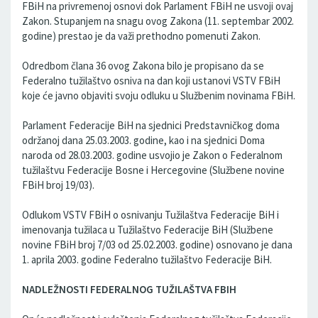
FBiH na privremenoj osnovi dok Parlament FBiH ne usvoji ovaj
Zakon. Stupanjem na snagu ovog Zakona (11. septembar 2002.
godine) prestao je da važi prethodno pomenuti Zakon.
Odredbom člana 36 ovog Zakona bilo je propisano da se
Federalno tužilaštvo osniva na dan koji ustanovi VSTV FBiH
koje će javno objaviti svoju odluku u Službenim novinama FBiH.
Parlament Federacije BiH na sjednici Predstavničkog doma
održanoj dana 25.03.2003. godine, kao i na sjednici Doma
naroda od 28.03.2003. godine usvojio je Zakon o Federalnom
tužilaštvu Federacije Bosne i Hercegovine (Službene novine
FBiH broj 19/03).
Odlukom VSTV FBiH o osnivanju Tužilaštva Federacije BiH i
imenovanja tužilaca u Tužilaštvo Federacije BiH (Službene
novine FBiH broj 7/03 od 25.02.2003. godine) osnovano je dana
1. aprila 2003. godine Federalno tužilaštvo Federacije BiH.
NADLEŽNOSTI FEDERALNOG TUŽILAŠTVA FBIH