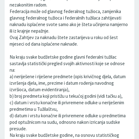
nezakonitim radom.
Federacija može od glavnog federalnog tužioca, zamjenika
glavnog federalnog tužioca i federalnih tužilaca zahtijevati
naknadu isplaćene svote samo ako je šteta učinjena namjerno
ili iz krajnje nepažnje.
Ovaj Zahtjev za naknadu štete zastarijeva u roku od šest
mjeseci od dana isplaćene naknade.
Na kraju svake budžetske godine glavni federalni tužilac
sastavlja statistički pregled svojih aktivnosti koje se odnose
na:
a) neriješene i riješene predmete (opis krivičnog djela, datum
izvršenja djela, ime, prezime i datum rođenja navodnog
izvršioca, datum evidentiranja),
b) broj predmeta koji pristižu u tekućoj godini (vidi tačku a),
c) datum i vrstu konačne ili privremene odluke u neriješenim
predmetima u Tužilaštvu,
d) datum i vrstu konačne ili privremene odluke u predmetima
pod optužnicom na sudu, odnosno nakon izricanja sudske
presude.
Na kraju svake budžetske godine, na osnovu statističkog