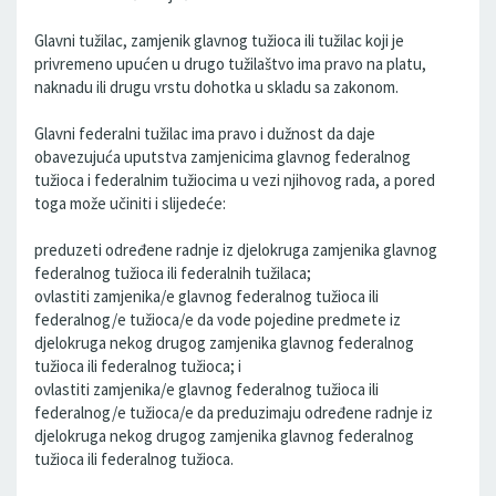
Glavni tužilac, zamjenik glavnog tužioca ili tužilac koji je
privremeno upućen u drugo tužilaštvo ima pravo na platu,
naknadu ili drugu vrstu dohotka u skladu sa zakonom.
Glavni federalni tužilac ima pravo i dužnost da daje
obavezujuća uputstva zamjenicima glavnog federalnog
tužioca i federalnim tužiocima u vezi njihovog rada, a pored
toga može učiniti i slijedeće:
preduzeti određene radnje iz djelokruga zamjenika glavnog
federalnog tužioca ili federalnih tužilaca;
ovlastiti zamjenika/e glavnog federalnog tužioca ili
federalnog/e tužioca/e da vode pojedine predmete iz
djelokruga nekog drugog zamjenika glavnog federalnog
tužioca ili federalnog tužioca; i
ovlastiti zamjenika/e glavnog federalnog tužioca ili
federalnog/e tužioca/e da preduzimaju određene radnje iz
djelokruga nekog drugog zamjenika glavnog federalnog
tužioca ili federalnog tužioca.