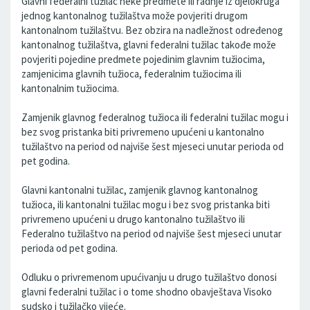
Glavni federalni tužilac neke predmete ili radnje iz djelokruga
jednog kantonalnog tužilaštva može povjeriti drugom
kantonalnom tužilaštvu. Bez obzira na nadležnost određenog
kantonalnog tužilaštva, glavni federalni tužilac takođe može
povjeriti pojedine predmete pojedinim glavnim tužiocima,
zamjenicima glavnih tužioca, federalnim tužiocima ili
kantonalnim tužiocima.
Zamjenik glavnog federalnog tužioca ili federalni tužilac mogu i
bez svog pristanka biti privremeno upućeni u kantonalno
tužilaštvo na period od najviše šest mjeseci unutar perioda od
pet godina.
Glavni kantonalni tužilac, zamjenik glavnog kantonalnog
tužioca, ili kantonalni tužilac mogu i bez svog pristanka biti
privremeno upućeni u drugo kantonalno tužilaštvo ili
Federalno tužilaštvo na period od najviše šest mjeseci unutar
perioda od pet godina.
Odluku o privremenom upućivanju u drugo tužilaštvo donosi
glavni federalni tužilac i o tome shodno obavještava Visoko
sudsko i tužilačko vijeće.