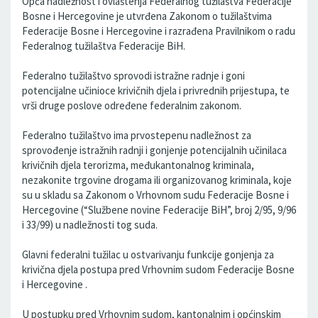
Opća nadležnost i ovlaštenja Federalnog tužilaštva Federacije
Bosne i Hercegovine je utvrđena Zakonom o tužilaštvima
Federacije Bosne i Hercegovine i razrađena Pravilnikom o radu
Federalnog tužilaštva Federacije BiH.
Federalno tužilaštvo sprovodi istražne radnje i goni
potencijalne učinioce krivičnih djela i privrednih prijestupa, te
vrši druge poslove određene federalnim zakonom.
Federalno tužilaštvo ima prvostepenu nadležnost za
sprovođenje istražnih radnji i gonjenje potencijalnih učinilaca
krivičnih djela terorizma, međukantonalnog kriminala,
nezakonite trgovine drogama ili organizovanog kriminala, koje
su u skladu sa Zakonom o Vrhovnom sudu Federacije Bosne i
Hercegovine (“Službene novine Federacije BiH”, broj 2/95, 9/96
i 33/99) u nadležnosti tog suda.
Glavni federalni tužilac u ostvarivanju funkcije gonjenja za
krivična djela postupa pred Vrhovnim sudom Federacije Bosne
i Hercegovine .
U postupku pred Vrhovnim sudom, kantonalnim i općinskim