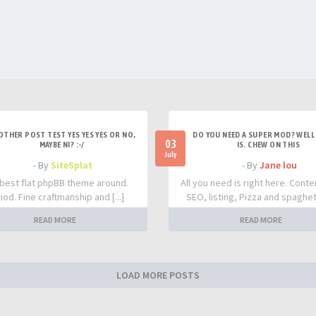
OTHER POST TEST YES YES YES OR NO,
DO YOU NEED A SUPER MOD? WELL 
03
MAYBE NI? :-/
IS. CHEW ON THIS
July
- By
SiteSplat
- By
Jane lou
best flat phpBB theme around.
All you need is right here. Conte
iod. Fine craftmanship and [...]
SEO, listing, Pizza and spaghetti
READ MORE
READ MORE
LOAD MORE POSTS