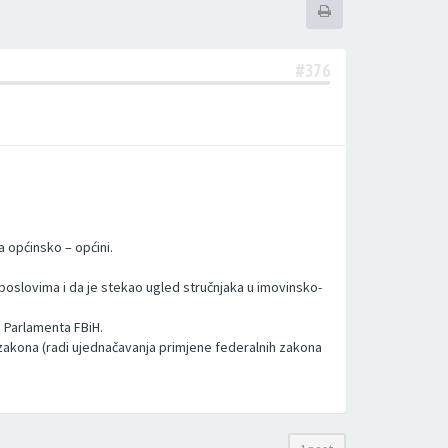
#376
 općinsko – općini.
poslovima i da je stekao ugled stručnjaka u imovinsko-
 Parlamenta FBiH.
zakona (radi ujednačavanja primjene federalnih zakona