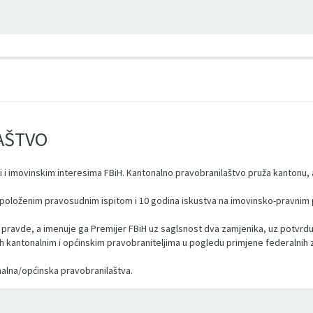
AŠTVO
 i imovinskim interesima FBiH. Kantonalno pravobranilaštvo pruža kantonu, a
sa položenim pravosudnim ispitom i 10 godina iskustva na imovinsko-pravnim 
 pravde, a imenuje ga Premijer FBiH uz saglsnost dva zamjenika, uz potvrdu
h kantonalnim i općinskim pravobraniteljima u pogledu primjene federalnih 
alna/općinska pravobranilaštva.