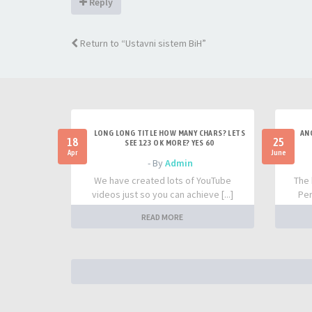
Reply
Return to “Ustavni sistem BiH”
LONG LONG TITLE HOW MANY CHARS? LETS
AN
18
25
SEE 123 OK MORE? YES 60
Apr
June
- By
Admin
We have created lots of YouTube
The 
videos just so you can achieve [...]
Per
READ MORE