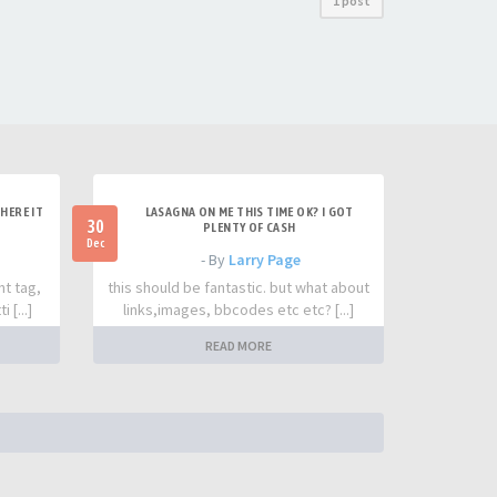
1 post
HERE IT
LASAGNA ON ME THIS TIME OK? I GOT
30
PLENTY OF CASH
Dec
- By
Larry Page
nt tag,
this should be fantastic. but what about
 [...]
links,images, bbcodes etc etc? [...]
READ MORE