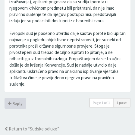
izražavanja), aplikant prigovara da su sudija i porota u
njegovom krivičnom predmetu bili pristrasni, da nije imao
pravično suđenje te da njegovi postupci nisu predstavljali
izdaju jer su podaci bili dostupni iz otvorenih izvora.
Evropski sud je posebno utvrdio da je sastav porote bio upitan
najmanje u pogledu objektivne nepristranosti, jer su neki od
porotnika prošli državne sigurnosne provjere. Stoga je
prvostepeni sud trebao detaljno ispitati to pitanje, a ne
odbaciti ga iz formalnih razloga. Propuštanjem da se to učini
došlo je do kršenja Konvencije. Sud je nadalje utvrdio da je
aplikantu uskraćeno pravo na unakrsno ispitivanje vještaka
tužilaštva čime je povrijeđeno njegovo pravo na pravično
suđenje.
Page
1
of
1
1 post
Reply
Return to “Sudske odluke”