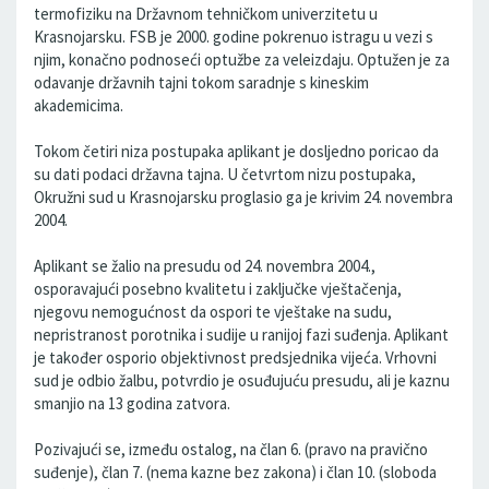
termofiziku na Državnom tehničkom univerzitetu u
Krasnojarsku. FSB je 2000. godine pokrenuo istragu u vezi s
njim, konačno podnoseći optužbe za veleizdaju. Optužen je za
odavanje državnih tajni tokom saradnje s kineskim
akademicima.
Tokom četiri niza postupaka aplikant je dosljedno poricao da
su dati podaci državna tajna. U četvrtom nizu postupaka,
Okružni sud u Krasnojarsku proglasio ga je krivim 24. novembra
2004.
Aplikant se žalio na presudu od 24. novembra 2004.,
osporavajući posebno kvalitetu i zaključke vještačenja,
njegovu nemogućnost da ospori te vještake na sudu,
nepristranost porotnika i sudije u ranijoj fazi suđenja. Aplikant
je također osporio objektivnost predsjednika vijeća. Vrhovni
sud je odbio žalbu, potvrdio je osuđujuću presudu, ali je kaznu
smanjio na 13 godina zatvora.
Pozivajući se, između ostalog, na član 6. (pravo na pravično
suđenje), član 7. (nema kazne bez zakona) i član 10. (sloboda