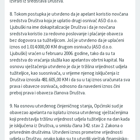
izvršiti iz sredstava Društva.
8. Tokom postupka je utvrđeno da je apelant koristio novčana
sredstva Društva koja je uplatio drugi osnivač ASD d.o.o.
Ljubuški na ime dokapitalizacije Društva i da je novčana
sredstva koristio za redovno poslovanje i plaćanje obaveza
bez dogovora sa tužiteljicom. Još je utvrđeno da je uplaćeni
iznos od 1.014.000,00 KM drugom osnivaču (ASD d.o.o.
Ljubuški) vraćen u februaru 2006. godine, tako da su ta
sredstva do vraćanja služila kao apelantov obrtni kapital. Na
osnovu vještačenja utvrđeno je da je tržišna vrijednost udjela
tužiteljice, kao suosnivača, u vrijeme njenog isključenja iz
Društva iznosila 481.605,00 KM i da su u taj iznos uračunata sva
prava i obaveze osnivača, odnosno da navedeni iznos čini
preboj prava i obaveza članova Društva.
9. Na osnovu utvrđenog činjeničnog stanja, Općinski sud je
obavezao apelanta na isplatu iznosa utvrđenog vještačenjima
koji predstavlja tržišnu vrijednost udjela tužiteljice na dan kada
je isključena iz Društva, u smislu člana 342. stav 2. Zakona o
privrednim društvima. Utvrđeni iznos prometne vrijednosti
udjela u Društvu, onako kako su to utvrdili vještak finansijsko-