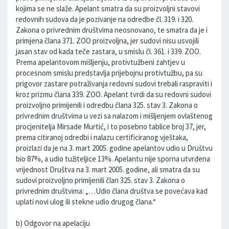
kojima se ne slaže. Apelant smatra da su proizvoljni stavovi
redovnih sudova da je pozivanje na odredbe čl. 319. i 320.
Zakona o privrednim društvima neosnovano, te smatra da je i
primjena člana 371. ZOO proizvoljna, jer sudovi nisu usvojili
jasan stav od kada teče zastara, u smislu čl. 361. i 339. ZOO.
Prema apelantovom mišljenju, protivtužbeni zahtjev u
procesnom smislu predstavlja prijebojnu protivtužbu, pa su
prigovor zastare potraživanja redovni sudovi trebali raspraviti i
kroz prizmu člana 339. ZOO. Apelant tvrdi da su redovni sudovi
proizvoljno primijenili i odredbu člana 325. stav 3. Zakona o
privrednim društvima u vezi sa nalazom i mišljenjem ovlaštenog
procjenitelja Mirsade Murtić, i to posebno tablice broj 37, jer,
prema citiranoj odredbi i nalazu certificiranog vještaka,
proizlazi da je na 3. mart 2005. godine apelantov udio u Društvu
bio 87%, a udio tužiteljice 13%. Apelantu nije sporna utvrđena
vrijednost Društva na 3. mart 2005. godine, ali smatra da su
sudovi proizvoljno primijenili član 325. stav 3. Zakona o
privrednim društvima: „…Udio člana društva se povećava kad
uplati novi ulog ili stekne udio drugog člana.“
b) Odgovor na apelaciju