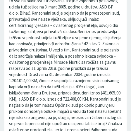
to sve na okolnosti utvrđivanja tržišne vrijednosti poslovnog
udjela tužiteljice na 3. mart 2005. godine u društvu ASD BP
d.o.o. Bihać. Kantonalni sud je pojasnio da je prvostepeni sud,
prihvatajući sve nalaze vještaka, uključujući i nalaz
certificiranog vještaka – ovlaštenog procjenitelja, usvojio dio
tužbenog zahtjeva prihvativši da dosuđeni iznos predstavlja
tržišnu vrijednost udjela tužiteljice u vrijeme njenog isključenja
kao osnivača, primijenivši odredbu člana 342. stav 2. Zakona o
privrednim društvima. U vezi s tim, Kantonalni sud je pojasnio
da iz sadržaja nalaza i mišljenja, a posebno iskaza svjedoka –
ovlaštenog procjenitelja Mirsade Murtić sa ročišta za glavnu
raspravu od 11. aprila 2018. godine proizlazi da je tržišna
vrijednost Društva na 31. decembar 2004. godine iznosila
1.204.014,00 KM, čime se raspodjela razmjerno visini upisanog
kapitala vrši na način da tužiteljici (sa 40% uloga), kao
isključenom članu Društva, pripada dosuđeni iznos (481.605,00
KM), a ASD BP d.o.o. iznos od 722.408,00 KM. Kantonalni sud je
naglasio da je tom nalazu Općinski sud poklonio punu vjeru
prilikom donošenja odluke imajući u vidu da tom nalazu apelant
nije iskazao prigovor, pa je, stoga, neosnovan žalbeni razlog da
se prvostepeni sud nije upuštao u ocjenu tablice broj 37 nalaza
ovlaštenog procjenitelja, jer je, i prema ocjeni žalbenog suda,