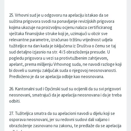
25. Vrhovni sud je u odgovoru na apelaciju istakao da se
suština prigovora svodi na ponavljanje revizijskih prigovora
kojima ukazuje na proizvoljnu ocjenu nalaza certificiranog
vještaka finansijske struke koji je, uzimajući u obzir sve
relevantne parametre, izračunao tržišnu vrijednost udjela
tužiteljice na dan kada je isključena iz Društva o čemu se taj
sud detaljno izjasnio na str. 4 i 5 obrazloženja presude. U
pogledu prigovora u vezi sa protivtužbenim zahtjevom,
apelant, prema mišljenju Vrhovnog suda, ne navodi razloge koji
bi doveli u sumnju zaključak suda o njegovoj neosnovanosti.
Predloženo je da se apelacija odbije kao neosnovana.
26. Kantonalni sud i Općinski sud su ocijenili da su svi prigovori
neosnovani, smatrajući da je apelacija neosnovana i da je treba
odbiti.
27. Tužiteljica smatra da su apelacioni navodi u dijelu koji se
osporava neosnovani, jer su redovni sudovi dali valjano i
obrazloženje zasnovano na zakonu, te predlaže da se apelacija