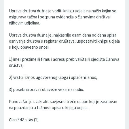
Uprava društva dužna je voditi knjigu udjela na način kojim se
osigurava tačna i potpuna evidencija o članovima društva i
njihovim udjelima.
Uprava društva dužna je, najkasnije osam dana od dana upisa
osnivanja društva u registar društava, uspostaviti knjigu udjela
u koju obavezno unosi:
1) ime i prezime ili firmu i adresu prebivališta ili sjedišta članova
društva,
2) vrstu i iznos ugovorenog uloga i uplaćeni iznos,
3) posebna prava i obaveze vezani za udio.
Punovažan je svaki akt savjesne treće osobe koji je zasnovan
na pouzdanju u tačnost upisa u knjigu udjela.
Član 342. stav (2)