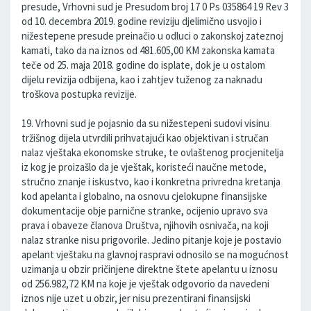
presude, Vrhovni sud je Presudom broj 17 0 Ps 035864 19 Rev 3
od 10. decembra 2019. godine reviziju djelimično usvojio i
nižestepene presude preinačio u odluci o zakonskoj zateznoj
kamati, tako da na iznos od 481.605,00 KM zakonska kamata
teče od 25. maja 2018. godine do isplate, dok je u ostalom
dijelu revizija odbijena, kao i zahtjev tuženog za naknadu
troškova postupka revizije.
19. Vrhovni sud je pojasnio da su nižestepeni sudovi visinu
tržišnog dijela utvrdili prihvatajući kao objektivan i stručan
nalaz vještaka ekonomske struke, te ovlaštenog procjenitelja
iz kog je proizašlo da je vještak, koristeći naučne metode,
stručno znanje i iskustvo, kao i konkretna privredna kretanja
kod apelanta i globalno, na osnovu cjelokupne finansijske
dokumentacije obje parnične stranke, ocijenio upravo sva
prava i obaveze članova Društva, njihovih osnivača, na koji
nalaz stranke nisu prigovorile. Jedino pitanje koje je postavio
apelant vještaku na glavnoj raspravi odnosilo se na mogućnost
uzimanja u obzir pričinjene direktne štete apelantu u iznosu
od 256.982,72 KM na koje je vještak odgovorio da navedeni
iznos nije uzet u obzir, jer nisu prezentirani finansijski