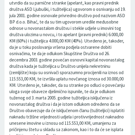
utvrdio da su parnične stranke (apelant, kao pravni prednik
društva ASD Ljubuški, i tužiteljica) ugovorom o osnivanju od 19.
jula 2001. godine osnovale privredno društvo pod nazivom ASD
BP d.o.o. Bihać, te da su tim ugovorom uredile međusobne
odnose u novonastalom društvu i stekle udjele u imovini tog
društva ulozima u novcu, i to apelant (pravni prednik) 6.000,00
KM (60%) i tužiteljica 4.000,00 KM (40%). Utvrđeno je, također,
da je u toku poslovanja vršena podjela ostvarene dobiti
osnivačima, te da je odlukom Skupštine Društva od 26.
decembra 2003. godine povećan osnovni kapital novonastalog
društva kada je tužiteljica u Društvo unijela nekretninu
(zemljište) koju su osnivači sporazumno procijenili na iznos od
115.553,00 KM, te izvršila uplatu novčanog iznosa od 30.000,00
KM. Utvrđeno je, također, da su stranke po odluci o povećanju
uloga svoje obaveze djelimično ispunile, te da je odlukom
tuženog od 3. marta 2005. godine tužiteljica isključena iz
novonastalog društva i da je istom odlukom određeno da se
Društvo obavezuje da će isključenom članu (tužiteljici) isplatiti
naknadu tržišne vrijednosti udjela i protivvrijednost naknadno
unesene imovine u iznosu od 115.553,00 KM, umanjenu za
pričinjenu štetu u skladu sa zakonom, kao i to da će se isplata