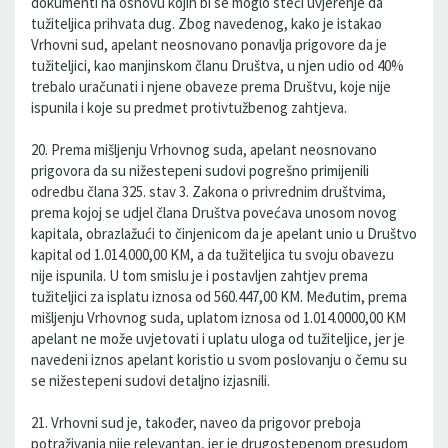
dokumenti na osnovu kojih bi se moglo steći uvjerenje da
tužiteljica prihvata dug. Zbog navedenog, kako je istakao
Vrhovni sud, apelant neosnovano ponavlja prigovore da je
tužiteljici, kao manjinskom članu Društva, u njen udio od 40%
trebalo uračunati i njene obaveze prema Društvu, koje nije
ispunila i koje su predmet protivtužbenog zahtjeva.
20. Prema mišljenju Vrhovnog suda, apelant neosnovano
prigovora da su nižestepeni sudovi pogrešno primijenili
odredbu člana 325. stav 3. Zakona o privrednim društvima,
prema kojoj se udjel člana Društva povećava unosom novog
kapitala, obrazlažući to činjenicom da je apelant unio u Društvo
kapital od 1.014.000,00 KM, a da tužiteljica tu svoju obavezu
nije ispunila. U tom smislu je i postavljen zahtjev prema
tužiteljici za isplatu iznosa od 560.447,00 KM. Međutim, prema
mišljenju Vrhovnog suda, uplatom iznosa od 1.014.0000,00 KM
apelant ne može uvjetovati i uplatu uloga od tužiteljice, jer je
navedeni iznos apelant koristio u svom poslovanju o čemu su
se nižestepeni sudovi detaljno izjasnili.
21. Vrhovni sud je, također, naveo da prigovor preboja
potraživanja nije relevantan, jer je drugostepenom presudom