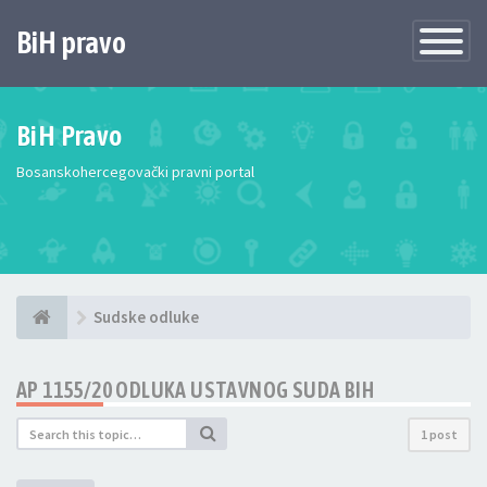
BiH pravo
Toggle
Navigatio
BiH Pravo
Bosanskohercegovački pravni portal
Sudske odluke
AP 1155/20 ODLUKA USTAVNOG SUDA BIH
1 post