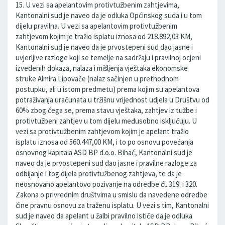
15. U vezi sa apelantovim protivtužbenim zahtjevima,
Kantonalni sud je naveo da je odluka Općinskog suda i u tom
dijelu pravilna. U vezi sa apelantovim protivtužbenim
zahtjevom kojim je tražio isplatu iznosa od 218.892,03 KM,
Kantonalni sud je naveo da je prvostepeni sud dao jasne i
uvjerljive razloge koji se temelje na sadržaju i pravilnoj ocjeni
izvedenih dokaza, nalaza i mišljenja vještaka ekonomske
struke Almira Lipovače (nalaz sačinjen u prethodnom
postupku, ali u istom predmetu) prema kojim su apelantova
potraživanja uračunata u tržišnu vrijednost udjela u Društvu od
60% zbog čega se, prema stavu vještaka, zahtjev iz tužbe i
protivtužbeni zahtjev u tom dijelu međusobno isključuju. U
vezi sa protivtužbenim zahtjevom kojim je apelant tražio
isplatu iznosa od 560.447,00 KM, i to po osnovu povećanja
osnovnog kapitala ASD BP d.o.o. Bihać, Kantonalni sud je
naveo da je prvostepeni sud dao jasne i pravilne razloge za
odbijanje i tog dijela protivtužbenog zahtjeva, te da je
neosnovano apelantovo pozivanje na odredbe čl. 319. i 320.
Zakona o privrednim društvima u smislu da navedene odredbe
čine pravnu osnovu za traženu isplatu. U vezi s tim, Kantonalni
sud je naveo da apelant u žalbi pravilno ističe da je odluka