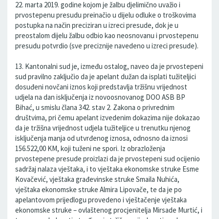
22. marta 2019. godine kojom je žalbu djelimično uvažio i
prvostepenu presudu preinačio u dijelu odluke o troškovima
postupka na način preciziran u izreci presude, dok je u
preostalom dijelu žalbu odbio kao neosnovаnu i prvostepenu
presudu potvrdio (sve preciznije navedeno u izreci presude).
13. Kantonalni sud je, između ostalog, naveo da je prvostepeni
sud pravilno zaključio da je apelant dužan da isplati tužiteljici
dosuđeni novčani iznos koji predstavlja tržišnu vrijednost
udjela na dan isključenja iz novoosnovanog DOO ASB BP
Bihać, u smislu člana 342. stav 2. Zakona o privrednim
društvima, pri čemu apelant izvedenim dokazima nije dokazao
da je tržišna vrijednost udjela tužiteljice u trenutku njenog
isključenja manja od utvrđenog iznosa, odnosno da iznosi
156.522,00 KM, koji tuženi ne spori. Iz obrazloženja
prvostepene presude proizlazi da je prvostepeni sud ocijenio
sadržaj nalaza vještaka, i to vještaka ekonomske struke Esme
Kovačević, vještaka građevinske struke Smaila Nuhića,
vještaka ekonomske struke Almira Lipovače, te da je po
apelantovom prijedlogu provedeno i vještačenje vještaka
ekonomske struke – ovlaštenog procjenitelja Mirsade Murtić, i