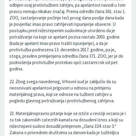
odbijen ovaj protivtužbeni zahtjev, pa apelantovi navodi u tom
pravcu nemaju nikakav značaj. Prema odredbi člana 361. stav 1.
ZOO, zastarijevanje počinje teći prvog dana poslije dana kada
je povjerilac imao pravo zahtijevati ispunjenje obaveze. U
postupku pred nižestepenim sudovima je utvrđeno da je
potraživanje na koje se apelant poziva nastalo 2003. godine
(kada je apelant imao pravo tražiti ispunjenje), a da je
protivtužba podnesena 13. decembra 2017. godine, pa je,
stoga, pravilno primijenjena odredba člana 371. ZOO, jer je do
podnošenja protivtužbe protekao opći zastarni rok od pet
godina.
22. Zbog svega navedenog, Vrhovni sud je zaključio da su
neosnovani apelantovi prigovori u odnosu na primjenu
materijalnog prava, koji se odnose na tužbeni zahtjev u
pogledu glavnog potraživanja i protivtužbenog zahtjeva.
23. Materijalnopravno pitanje koje se ističe u reviziji vezano je i
za tok zakonskih zateznih kamata na dosuđeni iznos a koji su
nižestepeni sudovi dosudili primjenom „člana 324. stav 3.“
Zakona o privrednim društvima sa danom kada je tužiteljica