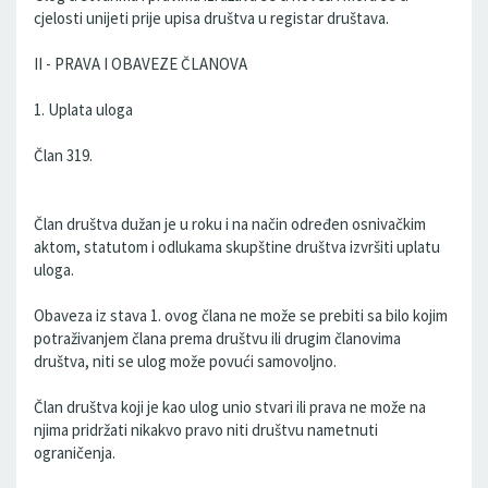
cjelosti unijeti prije upisa društva u registar društava.
II - PRAVA I OBAVEZE ČLANOVA
1. Uplata uloga
Član 319.
Član društva dužan je u roku i na način određen osnivačkim
aktom, statutom i odlukama skupštine društva izvršiti uplatu
uloga.
Obaveza iz stava 1. ovog člana ne može se prebiti sa bilo kojim
potraživanjem člana prema društvu ili drugim članovima
društva, niti se ulog može povući samovoljno.
Član društva koji je kao ulog unio stvari ili prava ne može na
njima pridržati nikakvo pravo niti društvu nametnuti
ograničenja.