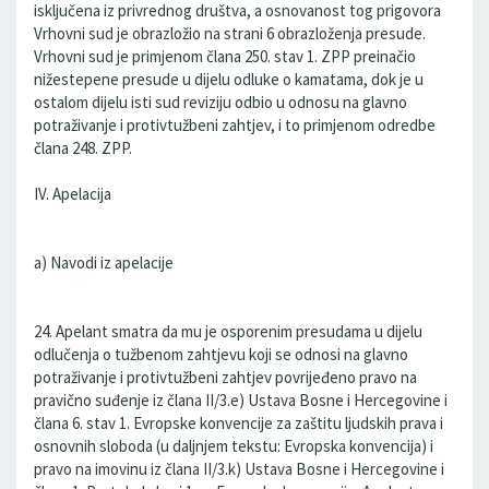
isključena iz privrednog društva, a osnovanost tog prigovora
Vrhovni sud je obrazložio na strani 6 obrazloženja presude.
Vrhovni sud je primjenom člana 250. stav 1. ZPP preinačio
nižestepene presude u dijelu odluke o kamatama, dok je u
ostalom dijelu isti sud reviziju odbio u odnosu na glavno
potraživanje i protivtužbeni zahtjev, i to primjenom odredbe
člana 248. ZPP.
IV. Apelacija
a) Navodi iz apelacije
24. Apelant smatra da mu je osporenim presudama u dijelu
odlučenja o tužbenom zahtjevu koji se odnosi na glavno
potraživanje i protivtužbeni zahtjev povrijeđeno pravo na
pravično suđenje iz člana II/3.e) Ustava Bosne i Hercegovine i
člana 6. stav 1. Evropske konvencije za zaštitu ljudskih prava i
osnovnih sloboda (u daljnjem tekstu: Evropska konvencija) i
pravo na imovinu iz člana II/3.k) Ustava Bosne i Hercegovine i