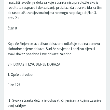
i naložiti izvođenje dokaza koje stranke nisu predložile ako iz
rezultata rasprave i dokazivanja proizilazi da stranke idu za tim
da raspolažu zahtjevima kojima ne mogu raspolagati (član 3.
stav 2.).
Član 8.
Koje će činjenice uzeti kao dokazane odlučuje sud na osnovu
slobodne ocjene dokaza. Sud će savjesno i brižljivo cijeniti
svaki dokaz posebno i sve dokaze zajedno.
VI - DOKAZI I IZVOĐENJE DOKAZA
1. Opće odredbe
Član 123.
(1) Svaka stranka dužna je dokazati činjenice na kojima zasniva
svoj zahtjev.