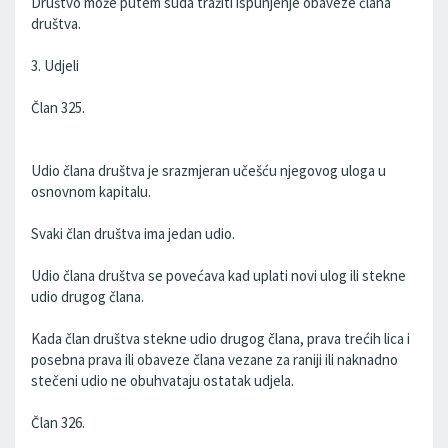
Društvo može putem suda tražiti ispunjenje obaveze člana
društva.
3. Udjeli
Član 325.
Udio člana društva je srazmjeran učešću njegovog uloga u
osnovnom kapitalu.
Svaki član društva ima jedan udio.
Udio člana društva se povećava kad uplati novi ulog ili stekne
udio drugog člana.
Kada član društva stekne udio drugog člana, prava trećih lica i
posebna prava ili obaveze člana vezane za raniji ili naknadno
stečeni udio ne obuhvataju ostatak udjela.
Član 326.