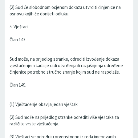
(2) Sud će slobodnom ocjenom dokaza utvrditi činjenice na
osnovu kojih će donijeti odluku.
5. Vještaci
Član 147.
Sud može, na prijedlog stranke, odrediti izvođenje dokaza
vještačenjem kada je radi utvrđenja ili razjašnjenja određene
činjenice potrebno stručno znanje kojim sud ne raspolaže.
Član 149.
(1) Vještačenje obavlja jedan vještak.
(2) Sud može na prijedlog stranke odrediti više vještaka za
različite vrste vještačenja.
(3) Vještaci se određuju prvenstveno iz reda imenovanih