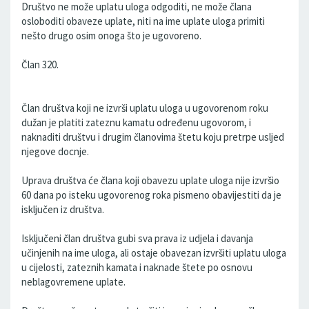
Društvo ne može uplatu uloga odgoditi, ne može člana
osloboditi obaveze uplate, niti na ime uplate uloga primiti
nešto drugo osim onoga što je ugovoreno.
Član 320.
Član društva koji ne izvrši uplatu uloga u ugovorenom roku
dužan je platiti zateznu kamatu određenu ugovorom, i
naknaditi društvu i drugim članovima štetu koju pretrpe usljed
njegove docnje.
Uprava društva će člana koji obavezu uplate uloga nije izvršio
60 dana po isteku ugovorenog roka pismeno obavijestiti da je
isključen iz društva.
Isključeni član društva gubi sva prava iz udjela i davanja
učinjenih na ime uloga, ali ostaje obavezan izvršiti uplatu uloga
u cijelosti, zateznih kamata i naknade štete po osnovu
neblagovremene uplate.