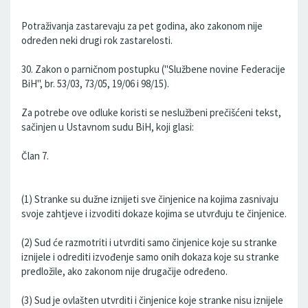
Potraživanja zastarevaju za pet godina, ako zakonom nije
određen neki drugi rok zastarelosti.
30. Zakon o parničnom postupku ("Službene novine Federacije
BiH", br. 53/03, 73/05, 19/06 i 98/15).
Za potrebe ove odluke koristi se neslužbeni prečišćeni tekst,
sačinjen u Ustavnom sudu BiH, koji glasi:
Član 7.
(1) Stranke su dužne iznijeti sve činjenice na kojima zasnivaju
svoje zahtjeve i izvoditi dokaze kojima se utvrđuju te činjenice.
(2) Sud će razmotriti i utvrditi samo činjenice koje su stranke
iznijele i odrediti izvođenje samo onih dokaza koje su stranke
predložile, ako zakonom nije drugačije određeno.
(3) Sud je ovlašten utvrditi i činjenice koje stranke nisu iznijele