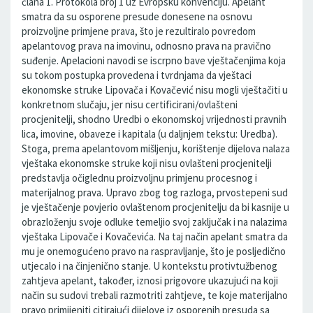
člana 1. Protokola broj 1 uz Evropsku konvenciju. Apelant
smatra da su osporene presude donesene na osnovu
proizvoljne primjene prava, što je rezultiralo povredom
apelantovog prava na imovinu, odnosno prava na pravično
suđenje. Apelacioni navodi se iscrpno bave vještačenjima koja
su tokom postupka provedena i tvrdnjama da vještaci
ekonomske struke Lipovača i Kovačević nisu mogli vještačiti u
konkretnom slučaju, jer nisu certificirani/ovlašteni
procjenitelji, shodno Uredbi o ekonomskoj vrijednosti pravnih
lica, imovine, obaveze i kapitala (u daljnjem tekstu: Uredba).
Stoga, prema apelantovom mišljenju, korištenje dijelova nalaza
vještaka ekonomske struke koji nisu ovlašteni procjenitelji
predstavlja očiglednu proizvoljnu primjenu procesnog i
materijalnog prava. Upravo zbog tog razloga, prvostepeni sud
je vještačenje povjerio ovlaštenom procjenitelju da bi kasnije u
obrazloženju svoje odluke temeljio svoj zaključak i na nalazima
vještaka Lipovače i Kovačevića. Na taj način apelant smatra da
mu je onemogućeno pravo na raspravljanje, što je posljedično
utjecalo i na činjenično stanje. U kontekstu protivtužbenog
zahtjeva apelant, također, iznosi prigovore ukazujući na koji
način su sudovi trebali razmotriti zahtjeve, te koje materijalno
pravo primijeniti citirajući dijelove iz osporenih presuda sa