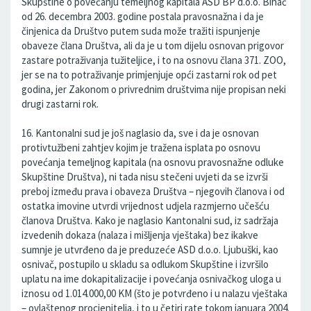
Skupštine o povećanju temeljnog kapitala ASD BP d.o.o. Bihać
od 26. decembra 2003. godine postala pravosnažna i da je
činjenica da Društvo putem suda može tražiti ispunjenje
obaveze člana Društva, ali da je u tom dijelu osnovan prigovor
zastare potraživanja tužiteljice, i to na osnovu člana 371. ZOO,
jer se na to potraživanje primjenjuje opći zastarni rok od pet
godina, jer Zakonom o privrednim društvima nije propisan neki
drugi zastarni rok.
16. Kantonalni sud je još naglasio da, sve i da je osnovan
protivtužbeni zahtjev kojim je tražena isplata po osnovu
povećanja temeljnog kapitala (na osnovu pravosnažne odluke
Skupštine Društva), ni tada nisu stečeni uvjeti da se izvrši
preboj između prava i obaveza Društva – njegovih članova i od
ostatka imovine utvrdi vrijednost udjela razmjerno učešću
članova Društva. Kako je naglasio Kantonalni sud, iz sadržaja
izvedenih dokaza (nalaza i mišljenja vještaka) bez ikakve
sumnje je utvrđeno da je preduzeće ASD d.o.o. Ljubuški, kao
osnivač, postupilo u skladu sa odlukom Skupštine i izvršilo
uplatu na ime dokapitalizacije i povećanja osnivačkog uloga u
iznosu od 1.014.000,00 KM (što je potvrđeno i u nalazu vještaka
– ovlaštenog procjenitelja, i to u četiri rate tokom januara 2004.