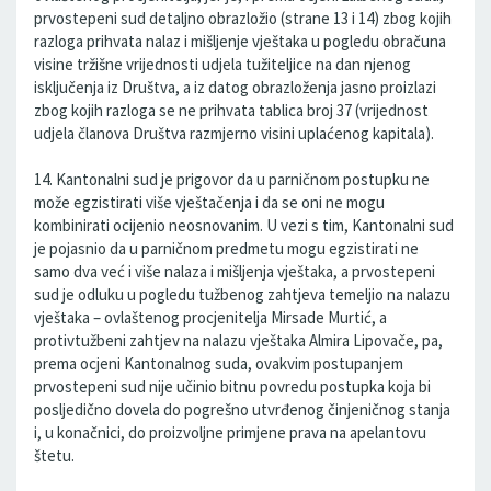
prvostepeni sud detaljno obrazložio (strane 13 i 14) zbog kojih
razloga prihvata nalaz i mišljenje vještaka u pogledu obračuna
visine tržišne vrijednosti udjela tužiteljice na dan njenog
isključenja iz Društva, a iz datog obrazloženja jasno proizlazi
zbog kojih razloga se ne prihvata tablica broj 37 (vrijednost
udjela članova Društva razmjerno visini uplaćenog kapitala).
14. Kantonalni sud je prigovor da u parničnom postupku ne
može egzistirati više vještačenja i da se oni ne mogu
kombinirati ocijenio neosnovanim. U vezi s tim, Kantonalni sud
je pojasnio da u parničnom predmetu mogu egzistirati ne
samo dva već i više nalaza i mišljenja vještaka, a prvostepeni
sud je odluku u pogledu tužbenog zahtjeva temeljio na nalazu
vještaka – ovlaštenog procjenitelja Mirsade Murtić, a
protivtužbeni zahtjev na nalazu vještaka Almira Lipovače, pa,
prema ocjeni Kantonalnog suda, ovakvim postupanjem
prvostepeni sud nije učinio bitnu povredu postupka koja bi
posljedično dovela do pogrešno utvrđenog činjeničnog stanja
i, u konačnici, do proizvoljne primjene prava na apelantovu
štetu.