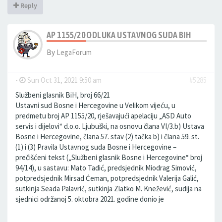
Reply
AP 1155/20 ODLUKA USTAVNOG SUDA BIH
By
LegaForum
-
Sun Oct 31, 2021 9:50 am
#5285
Službeni glasnik BiH, broj 66/21
Ustavni sud Bosne i Hercegovine u Velikom vijeću, u
predmetu broj AP 1155/20, rješavajući apelaciju „ASD Auto
servis i dijelovi“ d.o.o. Ljubuški, na osnovu člana VI/3.b) Ustava
Bosne i Hercegovine, člana 57. stav (2) tačka b) i člana 59. st.
(1) i (3) Pravila Ustavnog suda Bosne i Hercegovine –
prečišćeni tekst („Službeni glasnik Bosne i Hercegovine“ broj
94/14), u sastavu: Mato Tadić, predsjednik Miodrag Simović,
potpredsjednik Mirsad Ćeman, potpredsjednik Valerija Galić,
sutkinja Seada Palavrić, sutkinja Zlatko M. Knežević, sudija na
sjednici održanoj 5. oktobra 2021. godine donio je