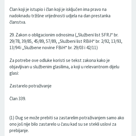
Član koji je istupio i član koji je isključen ima pravo na
nadoknadu tržišne vrijednosti udjela na dan prestanka
članstva.
29. Zakon o obligacionim odnosima („Službeni list SFRJ“ br.
29/78, 39/85, 45/89, 57/89, „Službeni list RBiH“ br. 2/92, 13/93,
13/94 i „Službene novine FBiH“ br. 29/03 i 42/11)
Za potrebe ove odluke koristi se tekst zakona kako je
objavljivan u službenim glasilima, a koji u relevantnom dijelu
glasi:
Zastarelo potraživanje
Član 339.
(1) Dug se može prebiti sa zastarelim potraživanjem samo ako
ono još nije bilo zastarelo u času kad su se stekli uslovi za
prebijanje.