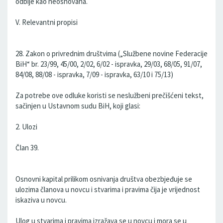
odbije kao neosnovana.
V. Relevantni propisi
28. Zakon o privrednim društvima („Službene novine Federacije
BiH“ br. 23/99, 45/00, 2/02, 6/02 - ispravka, 29/03, 68/05, 91/07,
84/08, 88/08 - ispravka, 7/09 - ispravka, 63/10 i 75/13)
Za potrebe ove odluke koristi se neslužbeni prečišćeni tekst,
sačinjen u Ustavnom sudu BiH, koji glasi:
2. Ulozi
Član 39.
Osnovni kapital prilikom osnivanja društva obezbjeđuje se
ulozima članova u novcu i stvarima i pravima čija je vrijednost
iskaziva u novcu.
Ulog u stvarima i pravima izražava se u novcu i mora se u