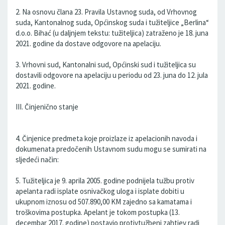
2. Na osnovu člana 23. Pravila Ustavnog suda, od Vrhovnog
suda, Kantonalnog suda, Općinskog suda i tužiteljice „Berlina“
d.o.o. Bihać (u daljnjem tekstu: tužiteljica) zatraženo je 18. juna
2021. godine da dostave odgovore na apelaciju.
3. Vrhovni sud, Kantonalni sud, Općinski sud i tužiteljica su
dostavili odgovore na apelaciju u periodu od 23. juna do 12. jula
2021. godine.
III. Činjenično stanje
4. Činjenice predmeta koje proizlaze iz apelacionih navoda i
dokumenata predočenih Ustavnom sudu mogu se sumirati na
sljedeći način:
5. Tužiteljica je 9. aprila 2005. godine podnijela tužbu protiv
apelanta radi isplate osnivačkog uloga i isplate dobiti u
ukupnom iznosu od 507.890,00 KM zajedno sa kamatama i
troškovima postupka. Apelant je tokom postupka (13.
decembar 2017. godine) postavio protivtužbeni zahtjev radi