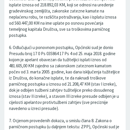
isplate iznosa od 218.892,03 KM, koji se odnosi na uređenje
građevinskog zemljišta, zakonske zatezne kamate na
neplaćenu robu, te različita potraživanja, kao i isplatu iznosa
od 560.447,00 KM na ime uplate po osnovu povećanja
temeljnog kapitala Društva, sve sa troškovima parničnog
postupka.
6. Odlučujući u ponovnom postupku, Općinski sud je donio
Presudu broj 17 0 Ps 035864 17 Ps 4 od 25. maja 2018. godine
kojom je apelant obavezan da tužiteljici isplati iznos od
481.605,00 KM zajedno sa zakonskom zateznom kamatom
počev od 3. marta 2005. godine, kao dana isključenja tužiteljice
iz Društva, do konačne isplate, te da naknadi troškove
parničnog postupka u iznosu od 21.208,47 KM (stav I izreke),
dok je odbijen tužbeni zahtjev tužiteljice preko dosuđenog
iznosa (stav II izreke), a stavom III izreke presude odbijen je u
cijelosti apelantov protivtužbeni zahtjev (sve preciznije
navedeno u izreci presude).
7. Ocjenom provedenih dokaza, u smislu člana 8. Zakona o
parničnom postupku (u daljnjem tekstu: ZPP), Općinski sud je