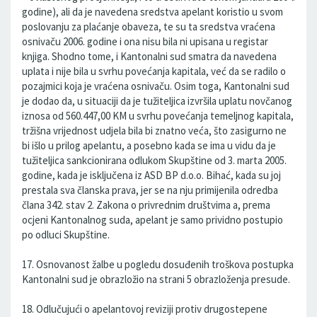
godine), ali da je navedena sredstva apelant koristio u svom
poslovanju za plaćanje obaveza, te su ta sredstva vraćena
osnivaču 2006. godine i ona nisu bila ni upisana u registar
knjiga. Shodno tome, i Kantonalni sud smatra da navedena
uplata i nije bila u svrhu povećanja kapitala, već da se radilo o
pozajmici koja je vraćena osnivaču. Osim toga, Kantonalni sud
je dodao da, u situaciji da je tužiteljica izvršila uplatu novčanog
iznosa od 560.447,00 KM u svrhu povećanja temeljnog kapitala,
tržišna vrijednost udjela bila bi znatno veća, što zasigurno ne
bi išlo u prilog apelantu, a posebno kada se ima u vidu da je
tužiteljica sankcionirana odlukom Skupštine od 3. marta 2005.
godine, kada je isključena iz ASD BP d.o.o. Bihać, kada su joj
prestala sva članska prava, jer se na nju primijenila odredba
člana 342. stav 2. Zakona o privrednim društvima a, prema
ocjeni Kantonalnog suda, apelant je samo prividno postupio
po odluci Skupštine.
17. Osnovanost žalbe u pogledu dosuđenih troškova postupka
Kantonalni sud je obrazložio na strani 5 obrazloženja presude.
18. Odlučujući o apelantovoj reviziji protiv drugostepene