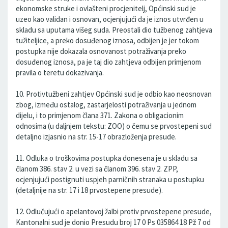
ekonomske struke i ovlašteni procjenitelj, Općinski sud je
uzeo kao validan i osnovan, ocjenjujući da je iznos utvrđen u
skladu sa uputama višeg suda. Preostali dio tužbenog zahtjeva
tužiteljice, a preko dosuđenog iznosa, odbijen je jer tokom
postupka nije dokazala osnovanost potraživanja preko
dosuđenog iznosa, pa je taj dio zahtjeva odbijen primjenom
pravila o teretu dokazivanja.
10. Protivtužbeni zahtjev Općinski sud je odbio kao neosnovan
zbog, između ostalog, zastarjelosti potraživanja u jednom
dijelu, i to primjenom člana 371. Zakona o obligacionim
odnosima (u daljnjem tekstu: ZOO) o čemu se prvostepeni sud
detaljno izjasnio na str. 15-17 obrazloženja presude.
11. Odluka o troškovima postupka donesena je u skladu sa
članom 386. stav 2. u vezi sa članom 396. stav 2. ZPP,
ocjenjujući postignuti uspjeh parničnih stranaka u postupku
(detaljnije na str. 17 i 18 prvostepene presude).
12. Odlučujući o apelantovoj žalbi protiv prvostepene presude,
Kantonalni sud je donio Presudu broj 17 0 Ps 035864 18 Pž 7 od