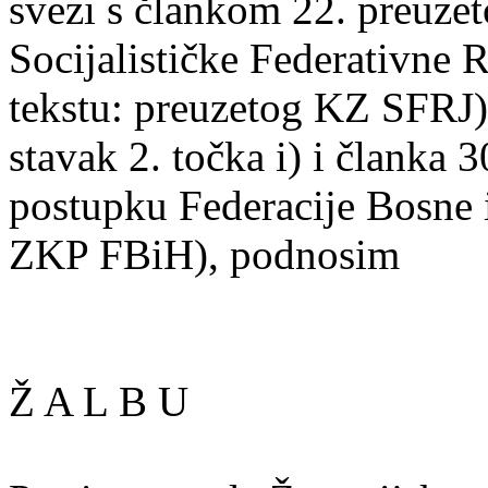
svezi s člankom 22. preuz
Socijalističke Federativne 
tekstu: preuzetog KZ SFRJ),
stavak 2. točka i) i članka
postupku Federacije Bosne 
ZKP FBiH), podnosim
Ž A L B U