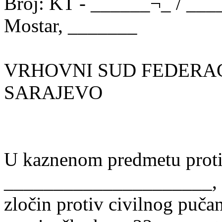
Broj: KT - ______¬_ / ___
Mostar, _______
VRHOVNI SUD FEDERAC
SARAJEVO
U kaznenom predmetu proti
_____________________, z
zločin protiv civilnog pučan