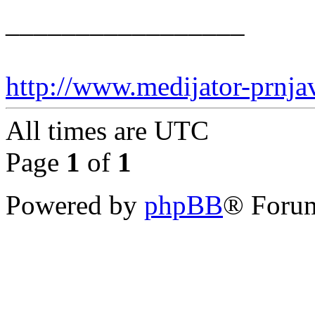
_________________
http://www.medijator-prnj
All times are
UTC
Page
1
of
1
Powered by
phpBB
® Forum