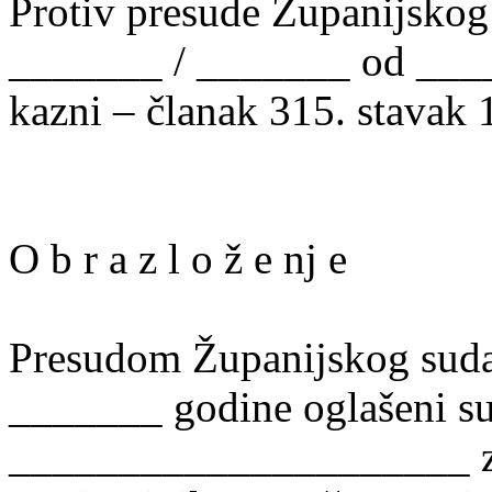
Protiv presude Županijskog
_______ / _______ od ____
kazni – članak 315. stavak
O b r a z l o ž e nj e
Presudom Županijskog suda
_______ godine oglašeni s
_____________________ zb