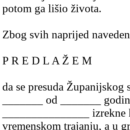
potom ga lišio života.
Zbog svih naprijed naveden
P R E D L A Ž E M
da se presuda Županijskog 
_______ od _______ godine
_______________ izrekne 
vremenskom trajanju, a u g